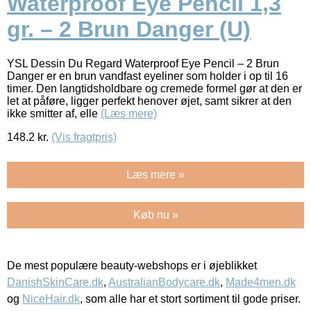
Waterproof Eye Pencil 1,3
gr. – 2 Brun Danger (U)
YSL Dessin Du Regard Waterproof Eye Pencil – 2 Brun
Danger er en brun vandfast eyeliner som holder i op til 16
timer. Den langtidsholdbare og cremede formel gør at den er
let at påføre, ligger perfekt henover øjet, samt sikrer at den
ikke smitter af, elle
(Læs mere)
148.2
kr.
(Vis fragtpris)
Læs mere »
Køb nu »
De mest populære beauty-webshops er i øjeblikket
DanishSkinCare.dk
,
AustralianBodycare.dk
,
Made4men.dk
og
NiceHair.dk
, som alle har et stort sortiment til gode priser.