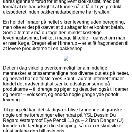
køres igennem forud for et angivent klokkeslæt, med det
formål at de har udsigt til at kunne nå at få dit nye produkt
ekspederet inden pakkemedarbejderne har fyraften.
En hel del firmaer på nettet sikrer levering uden beregning,
men ofte er det påkrævet at du aftager for et konkret beløb.
Som alternativ må du tage den mindst kostelige
leveringsløsning, hvilket i mange tilfælde – uanset om man
er nær Køge, Dragør eller Hinnerup – er at få fragtmanden til
at levere produkterne til en pakkeshop.
Det er i dag virkelig overkommeligt for almindelige
mennesker at prissammenligne hos diverse outlets på nettet,
og herved har de fleste Yves Saint Laurent internet firmaer
fundet det nødvendigt at sænke udsalgspriserne på
produkterne – til drenge og piger, og desuden også til damer
og herrer – voldsomt, og endda nogle gange yde portofri
levering.
Til gengæld kan det stadigvæk blive lønnende at granske
nogle online forretninger efter rabat på YSL Dessin Du
Regard Waterproof Eye Pencil 1,3 gr. – 2 Brun Danger (U)
forinden du færdiggør din shopping, så man er skudsikker
på at antage den billigste pris.