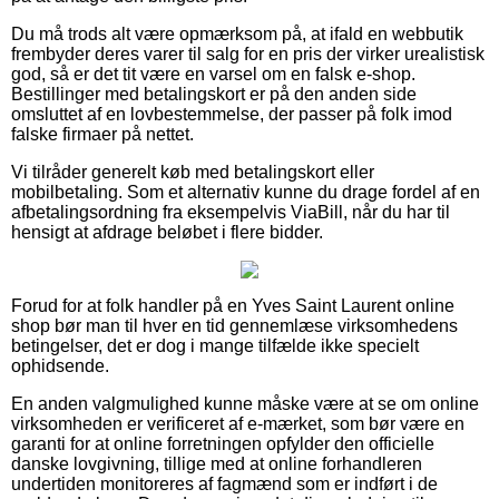
Du må trods alt være opmærksom på, at ifald en webbutik
frembyder deres varer til salg for en pris der virker urealistisk
god, så er det tit være en varsel om en falsk e-shop.
Bestillinger med betalingskort er på den anden side
omsluttet af en lovbestemmelse, der passer på folk imod
falske firmaer på nettet.
Vi tilråder generelt køb med betalingskort eller
mobilbetaling. Som et alternativ kunne du drage fordel af en
afbetalingsordning fra eksempelvis ViaBill, når du har til
hensigt at afdrage beløbet i flere bidder.
Forud for at folk handler på en Yves Saint Laurent online
shop bør man til hver en tid gennemlæse virksomhedens
betingelser, det er dog i mange tilfælde ikke specielt
ophidsende.
En anden valgmulighed kunne måske være at se om online
virksomheden er verificeret af e-mærket, som bør være en
garanti for at online forretningen opfylder den officielle
danske lovgivning, tillige med at online forhandleren
undertiden monitoreres af fagmænd som er indført i de