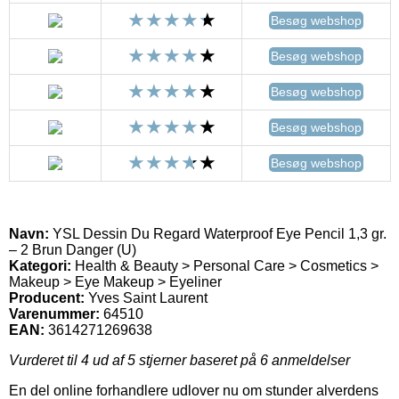
Besøg webshop
Besøg webshop
Besøg webshop
Besøg webshop
Besøg webshop
Navn:
YSL Dessin Du Regard Waterproof Eye Pencil 1,3 gr.
– 2 Brun Danger (U)
Kategori:
Health & Beauty > Personal Care > Cosmetics >
Makeup > Eye Makeup > Eyeliner
Producent:
Yves Saint Laurent
Varenummer:
64510
EAN:
3614271269638
Vurderet til
4
ud af 5 stjerner baseret på
6
anmeldelser
En del online forhandlere udlover nu om stunder alverdens