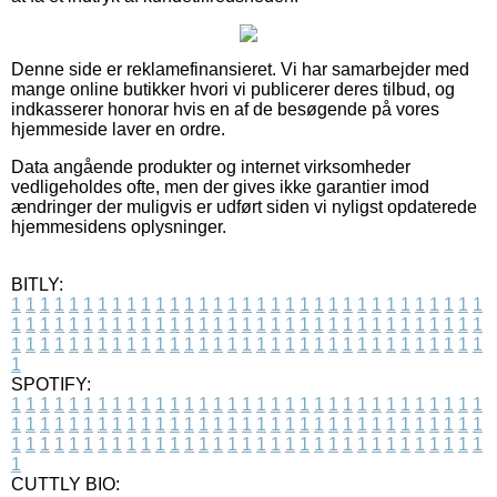
Denne side er reklamefinansieret. Vi har samarbejder med
mange online butikker hvori vi publicerer deres tilbud, og
indkasserer honorar hvis en af de besøgende på vores
hjemmeside laver en ordre.
Data angående produkter og internet virksomheder
vedligeholdes ofte, men der gives ikke garantier imod
ændringer der muligvis er udført siden vi nyligst opdaterede
hjemmesidens oplysninger.
BITLY:
1
1
1
1
1
1
1
1
1
1
1
1
1
1
1
1
1
1
1
1
1
1
1
1
1
1
1
1
1
1
1
1
1
1
1
1
1
1
1
1
1
1
1
1
1
1
1
1
1
1
1
1
1
1
1
1
1
1
1
1
1
1
1
1
1
1
1
1
1
1
1
1
1
1
1
1
1
1
1
1
1
1
1
1
1
1
1
1
1
1
1
1
1
1
1
1
1
1
1
1
SPOTIFY:
1
1
1
1
1
1
1
1
1
1
1
1
1
1
1
1
1
1
1
1
1
1
1
1
1
1
1
1
1
1
1
1
1
1
1
1
1
1
1
1
1
1
1
1
1
1
1
1
1
1
1
1
1
1
1
1
1
1
1
1
1
1
1
1
1
1
1
1
1
1
1
1
1
1
1
1
1
1
1
1
1
1
1
1
1
1
1
1
1
1
1
1
1
1
1
1
1
1
1
1
CUTTLY BIO: