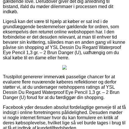
gældende love. Derudover giver det dig anledning til
bistand, ifald du møder dilemmaer i processen med dit
indkøb.
Ligeså kan det være til hjælp at køber er sat ind i de
grundlæggende bestemmelser gældende for ordren, som
eksempelvis den returret online webshoppen har. I den
forbindelse er det desuden relevant, at man til enhver tid
bevarer sin kvittering, således man en anden gang vil kunne
påvise sin shopping af YSL Dessin Du Regard Waterproof
Eye Pencil 1,3 gr. – 2 Brun Danger (U), uafhængig om du
skal købe til en dame eller herre.
Trustpilot genererer immervæk passelige chancer for at
evaluere flere nuværende køberes reflektioner og derfor
støtter vi, at du undersøger netshoppens ratings af YSL
Dessin Du Regard Waterproof Eye Pencil 1,3 gr. – 2 Brun
Danger (U) forud for at du færdiggør din shopping.
Facebook yder desuden absolut fordelagtige genveje til at få
indsigt i online forretningens pålidelighed. Desuden møder
vi nogle internet firmaer hvor du kan formulere en kritik af
deres købsoplevelse, hvilket lige så vel burde tages i brug til
at få et indtryk af kundetilfredsheden.