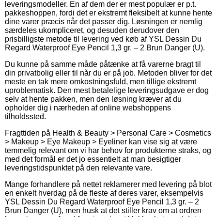
leveringsmodeller. En af dem der er mest populær er p.t.
pakkeshoppen, fordi det er ekstremt fleksibelt at kunne hente
dine varer præcis når det passer dig. Løsningen er nemlig
særdeles ukompliceret, og desuden derudover den
prisbilligste metode til levering ved køb af YSL Dessin Du
Regard Waterproof Eye Pencil 1,3 gr. – 2 Brun Danger (U).
Du kunne på samme måde påtænke at få varerne bragt til
din privatbolig eller til når du er på job. Metoden bliver for det
meste en tak mere omkostningsfuld, men tillige ekstremt
uproblematisk. Den mest betalelige leveringsudgave er dog
selv at hente pakken, men den løsning kræver at du
opholder dig i nærheden af online webshoppens
tilholdssted.
Fragttiden på Health & Beauty > Personal Care > Cosmetics
> Makeup > Eye Makeup > Eyeliner kan vise sig at være
temmelig relevant om vi har behov for produkterne straks, og
med det formål er det jo essentielt at man besigtiger
leveringstidspunktet på den relevante vare.
Mange forhandlere på nettet reklamerer med levering på blot
en enkelt hverdag på de fleste af deres varer, eksempelvis
YSL Dessin Du Regard Waterproof Eye Pencil 1,3 gr. – 2
Brun Danger (U), men husk at det stiller krav om at ordren