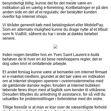
besynderligt billig, kunne det for det meste være en
indikation på en uærlig e-forretning. Kortbetalinger er på den
anden side en del af et regulativ, der beskytter kunden
overfor fup internet shops.
Vi tilråder generelt køb med betalingskort eller MobilePay.
Som en alternativ mulighed kunne du drage nytte af et tilbud
som fx ViaBill, såfremt du har i sinde at dække beløbet
senere.
Inden nogen bestiller hos en Yves Saint Laurent e-butik
behøver de til hver en tid bese netshoppens regler, det er
dog uden tvivl et omfattende arbejde.
Et andet forslag kunne være at bemærke om internet firmaet
er e-mærket medlem, grundet at det bør være en indikation
om at internet shoppen opererer i overensstemmelse med
de gældende danske regler, foruden at internet butikken
løbende føres tilsyn med af fagfolk som kender til vilkårene.
Desuden tilbydes du anledning til assistance, for så vidt du
udsættes for problemstillinger i forbindelse med din ordre.
Tillige foreslår vi at man er klar over de væsentligste forhold