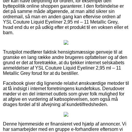
der kan have betydning for ordren, for eksempel den
byttepolitik online shoppen garanterer. I den forbindelse er
det på samme måde afgørende, at man altid sikrer sin
ordremail, så man en anden gang kan eftervise ordren af
YSL Couture Liquid Eyeliner 2,95 ml – 11 Metallic Grey,
hvad end du er på udkig efter et produkt til en voksen eller et
barn.
Trustpilot medfører faktisk hensigtsmæssige genveje til at
granske en lang række andre brugeres opfattelser og af den
grund er det at foretrække, at du tjekker internet selskabets
anmeldelser af YSL Couture Liquid Eyeliner 2,95 ml – 11
Metallic Grey forud for at du bestiller.
Facebook giver dig lignende relativt ønskværdige metoder til
at få indsigt i internet forretningens kundefokus. Derudover
møder vi en del internet outlets som giver folk mulighed for
at afgive en vurdering af købsoplevelsen, som også må
drages fordel af til afvejning af kundetilfredsheden.
Denne hjemmeside er finansieret ved hjælp af annoncer. Vi
har samarbejder med en gruppe e-forhandlere eftersom vi