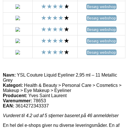
Besøg webshop
Besøg webshop
Besøg webshop
Besøg webshop
Besøg webshop
Navn:
YSL Couture Liquid Eyeliner 2,95 ml – 11 Metallic
Grey
Kategori:
Health & Beauty > Personal Care > Cosmetics >
Makeup > Eye Makeup > Eyeliner
Producent:
Yves Saint Laurent
Varenummer:
78653
EAN:
3614272343337
Vurderet til
4.2
ud af 5 stjerner baseret på
46
anmeldelser
En hel del e-shops giver nu diverse leveringsmåder. En af