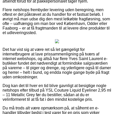
afsendt forud for at pakkepersonalet tager hjem.
Flere netshops frembyder levering uden beregning, men
oftest er det påkrævet at du handler for et fastsat beløb. I
øvrigt må man udse dig den mest letkøbte fragtløsning, som
ofte – uafhængig om man bor ved København, Odder eller
Faaborg – er at få fragtmanden til at levere dine produkter til
et udleveringssted.
Det har vist sig at være ret så let gængeligt for
internetbrugere at lave prissammenligning på tværs af
internet webshops, og altså har flere Yves Saint Laurent e-
butikker fundet det nødvendigt at formindske salgsværdien
på varerne – til piger og drenge, og yderligere også til damer
og herrer – helt i bund, og endda nogle gange byde på fragt
uden omkostninger.
Dog kan det til hver en tid blive gavnligt at besigtige nogle
netshops efter tilbud på YSL Couture Liquid Eyeliner 2,95 ml
– 11 Metallic Grey før du bestiller, sådan at du er
velinformeret til at få fat i den mindst kostelige pris.
Du må trods alt være opmærksom på, at såfremt en e-
handler tilbyder bedst i test varer for en pris som virker