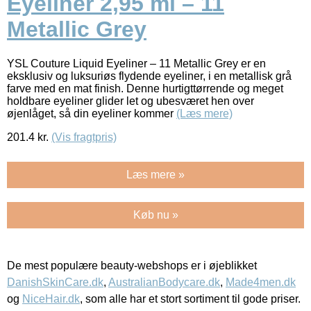
Eyeliner 2,95 ml – 11
Metallic Grey
YSL Couture Liquid Eyeliner – 11 Metallic Grey er en
eksklusiv og luksuriøs flydende eyeliner, i en metallisk grå
farve med en mat finish. Denne hurtigttørrende og meget
holdbare eyeliner glider let og ubesværet hen over
øjenlåget, så din eyeliner kommer
(Læs mere)
201.4
kr.
(Vis fragtpris)
Læs mere »
Køb nu »
De mest populære beauty-webshops er i øjeblikket
DanishSkinCare.dk
,
AustralianBodycare.dk
,
Made4men.dk
og
NiceHair.dk
, som alle har et stort sortiment til gode priser.