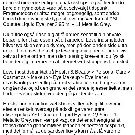
de mest moderne er lige nu pakkeshops, og så henter du
bare din nyindkøbte vare på et selvvalgt tidspunkt.
Fragtmetoden er altså meget let gængelig, samt endda
tilmed den prisbilligste type af levering ved køb af YSL
Couture Liquid Eyeliner 2,95 ml – 11 Metallic Grey.
Du burde også udse dig at få ordren sendt til din private
bopæl eller til adressen på dit arbejde. Leveringsmetoden
bliver typisk en smule dyrere, men på den anden side ultra
enkel. Den mest betalelige leveringsmulighed er uden tvivl
selv at hente ordren, men den løsning kræver at du fysisk
befinder dig i nærheden af internet webshoppens hjemsted.
Leveringstidspunktet på Health & Beauty > Personal Care >
Cosmetics > Makeup > Eye Makeup > Eyeliner er
usædvanlig væsentlig såfremt vi absolut skal bruge varen
omgående, og af den grund er det sandelig essentielt at man
finder leveringstiden ved den pågældende vare.
En stor portion online webshops stiller udsigt til levering
efter en enkelt hverdag på adskillige varenumre,
eksempelvis YSL Couture Liquid Eyeliner 2,95 ml – 11
Metallic Grey, men vær på vagt da det er afhængig af at
transaktionen gennemføres forinden et bestemt tidspunkt,
med det formål at de sandsynligvis kan nå at få varerne