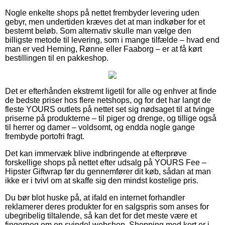
Nogle enkelte shops på nettet frembyder levering uden
gebyr, men undertiden kræves det at man indkøber for et
bestemt beløb. Som alternativ skulle man vælge den
billigste metode til levering, som i mange tilfælde – hvad end
man er ved Herning, Rønne eller Faaborg – er at få kørt
bestillingen til en pakkeshop.
Det er efterhånden ekstremt ligetil for alle og enhver at finde
de bedste priser hos flere netshops, og for det har langt de
fleste YOURS outlets på nettet set sig nødsaget til at tvinge
priserne på produkterne – til piger og drenge, og tillige også
til herrer og damer – voldsomt, og endda nogle gange
frembyde portofri fragt.
Det kan immervæk blive indbringende at efterprøve
forskellige shops på nettet efter udsalg på YOURS Fee –
Hipster Giftwrap før du gennemfører dit køb, sådan at man
ikke er i tvivl om at skaffe sig den mindst kostelige pris.
Du bør blot huske på, at ifald en internet forhandler
reklamerer deres produkter for en salgspris som anses for
ubegribelig tiltalende, så kan det for det meste være et
fingerpeg om en svindel webshop. Shopping med kort er i