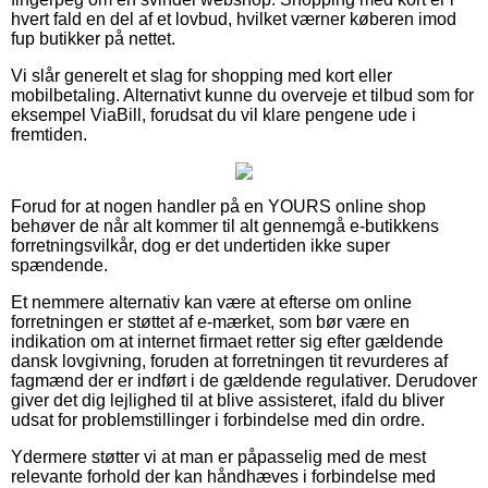
hvert fald en del af et lovbud, hvilket værner køberen imod
fup butikker på nettet.
Vi slår generelt et slag for shopping med kort eller
mobilbetaling. Alternativt kunne du overveje et tilbud som for
eksempel ViaBill, forudsat du vil klare pengene ude i
fremtiden.
Forud for at nogen handler på en YOURS online shop
behøver de når alt kommer til alt gennemgå e-butikkens
forretningsvilkår, dog er det undertiden ikke super
spændende.
Et nemmere alternativ kan være at efterse om online
forretningen er støttet af e-mærket, som bør være en
indikation om at internet firmaet retter sig efter gældende
dansk lovgivning, foruden at forretningen tit revurderes af
fagmænd der er indført i de gældende regulativer. Derudover
giver det dig lejlighed til at blive assisteret, ifald du bliver
udsat for problemstillinger i forbindelse med din ordre.
Ydermere støtter vi at man er påpasselig med de mest
relevante forhold der kan håndhæves i forbindelse med