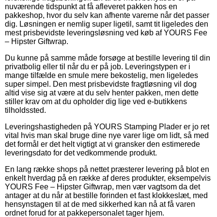
nuværende tidspunkt at få afleveret pakken hos en
pakkeshop, hvor du selv kan afhente varerne når det passer
dig. Løsningen er nemlig super ligetil, samt tit ligeledes den
mest prisbevidste leveringsløsning ved køb af YOURS Fee
– Hipster Giftwrap.
Du kunne på samme måde forsøge at bestille levering til din
privatbolig eller til når du er på job. Leveringstypen er i
mange tilfælde en smule mere bekostelig, men ligeledes
super simpel. Den mest prisbevidste fragtløsning vil dog
altid vise sig at være at du selv henter pakken, men dette
stiller krav om at du opholder dig lige ved e-butikkens
tilholdssted.
Leveringshastigheden på YOURS Stamping Plader er jo ret
vital hvis man skal bruge dine nye varer lige om lidt, så med
det formål er det helt vigtigt at vi gransker den estimerede
leveringsdato for det vedkommende produkt.
En lang række shops på nettet præsterer levering på blot en
enkelt hverdag på en række af deres produkter, eksempelvis
YOURS Fee – Hipster Giftwrap, men vær vagtsom da det
antager at du når at bestille forinden et fast klokkeslæt, med
hensynstagen til at de med sikkerhed kan nå at få varen
ordnet forud for at pakkepersonalet tager hjem.