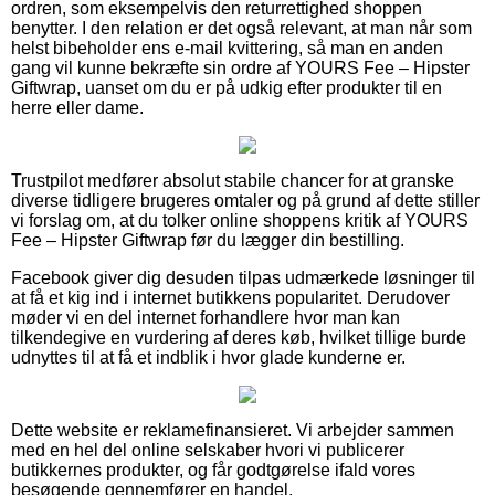
ordren, som eksempelvis den returrettighed shoppen
benytter. I den relation er det også relevant, at man når som
helst bibeholder ens e-mail kvittering, så man en anden
gang vil kunne bekræfte sin ordre af YOURS Fee – Hipster
Giftwrap, uanset om du er på udkig efter produkter til en
herre eller dame.
Trustpilot medfører absolut stabile chancer for at granske
diverse tidligere brugeres omtaler og på grund af dette stiller
vi forslag om, at du tolker online shoppens kritik af YOURS
Fee – Hipster Giftwrap før du lægger din bestilling.
Facebook giver dig desuden tilpas udmærkede løsninger til
at få et kig ind i internet butikkens popularitet. Derudover
møder vi en del internet forhandlere hvor man kan
tilkendegive en vurdering af deres køb, hvilket tillige burde
udnyttes til at få et indblik i hvor glade kunderne er.
Dette website er reklamefinansieret. Vi arbejder sammen
med en hel del online selskaber hvori vi publicerer
butikkernes produkter, og får godtgørelse ifald vores
besøgende gennemfører en handel.