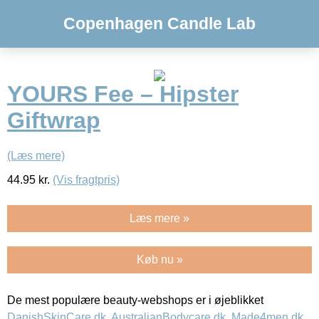
Copenhagen Candle Lab
YOURS Fee – Hipster
Giftwrap
(Læs mere)
44.95
kr.
(Vis fragtpris)
Læs mere »
Køb nu »
De mest populære beauty-webshops er i øjeblikket
DanishSkinCare.dk
,
AustralianBodycare.dk
,
Made4men.dk