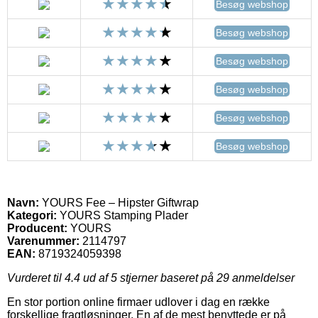
Besøg webshop
Besøg webshop
Besøg webshop
Besøg webshop
Besøg webshop
Besøg webshop
Navn:
YOURS Fee – Hipster Giftwrap
Kategori:
YOURS Stamping Plader
Producent:
YOURS
Varenummer:
2114797
EAN:
8719324059398
Vurderet til
4.4
ud af 5 stjerner baseret på
29
anmeldelser
En stor portion online firmaer udlover i dag en række
forskellige fragtløsninger. En af de mest benyttede er på