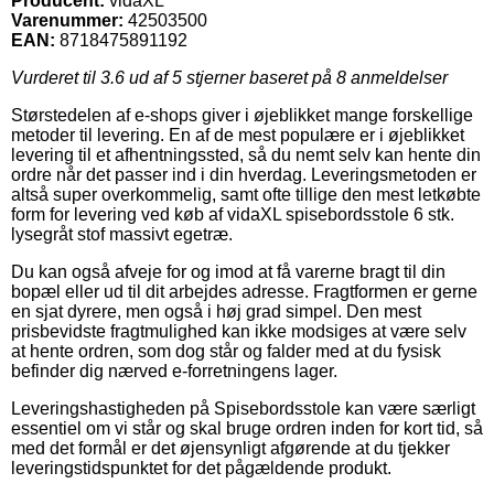
Producent:
vidaXL
Varenummer:
42503500
EAN:
8718475891192
Vurderet til
3.6
ud af 5 stjerner baseret på
8
anmeldelser
Størstedelen af e-shops giver i øjeblikket mange forskellige
metoder til levering. En af de mest populære er i øjeblikket
levering til et afhentningssted, så du nemt selv kan hente din
ordre når det passer ind i din hverdag. Leveringsmetoden er
altså super overkommelig, samt ofte tillige den mest letkøbte
form for levering ved køb af vidaXL spisebordsstole 6 stk.
lysegråt stof massivt egetræ.
Du kan også afveje for og imod at få varerne bragt til din
bopæl eller ud til dit arbejdes adresse. Fragtformen er gerne
en sjat dyrere, men også i høj grad simpel. Den mest
prisbevidste fragtmulighed kan ikke modsiges at være selv
at hente ordren, som dog står og falder med at du fysisk
befinder dig nærved e-forretningens lager.
Leveringshastigheden på Spisebordsstole kan være særligt
essentiel om vi står og skal bruge ordren inden for kort tid, så
med det formål er det øjensynligt afgørende at du tjekker
leveringstidspunktet for det pågældende produkt.