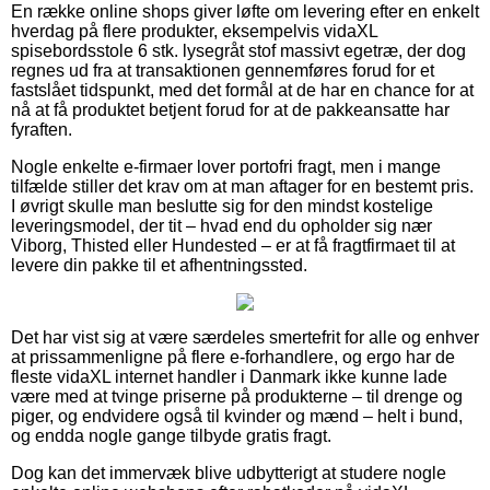
En række online shops giver løfte om levering efter en enkelt
hverdag på flere produkter, eksempelvis vidaXL
spisebordsstole 6 stk. lysegråt stof massivt egetræ, der dog
regnes ud fra at transaktionen gennemføres forud for et
fastslået tidspunkt, med det formål at de har en chance for at
nå at få produktet betjent forud for at de pakkeansatte har
fyraften.
Nogle enkelte e-firmaer lover portofri fragt, men i mange
tilfælde stiller det krav om at man aftager for en bestemt pris.
I øvrigt skulle man beslutte sig for den mindst kostelige
leveringsmodel, der tit – hvad end du opholder sig nær
Viborg, Thisted eller Hundested – er at få fragtfirmaet til at
levere din pakke til et afhentningssted.
Det har vist sig at være særdeles smertefrit for alle og enhver
at prissammenligne på flere e-forhandlere, og ergo har de
fleste vidaXL internet handler i Danmark ikke kunne lade
være med at tvinge priserne på produkterne – til drenge og
piger, og endvidere også til kvinder og mænd – helt i bund,
og endda nogle gange tilbyde gratis fragt.
Dog kan det immervæk blive udbytterigt at studere nogle