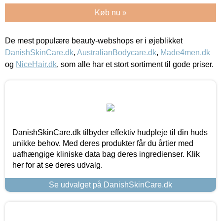
Køb nu »
De mest populære beauty-webshops er i øjeblikket
DanishSkinCare.dk
,
AustralianBodycare.dk
,
Made4men.dk
og
NiceHair.dk
, som alle har et stort sortiment til gode priser.
DanishSkinCare.dk tilbyder effektiv hudpleje til din huds
unikke behov. Med deres produkter får du årtier med
uafhængige kliniske data bag deres ingredienser. Klik
her for at se deres udvalg.
Se udvalget på DanishSkinCare.dk