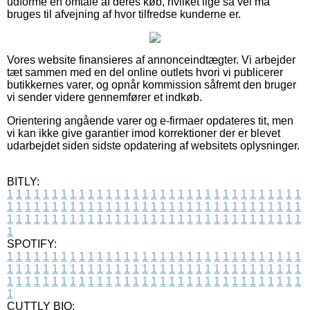
udforme en omtale af deres køb, hvilket lige så vel må
bruges til afvejning af hvor tilfredse kunderne er.
Vores website finansieres af annonceindtægter. Vi arbejder
tæt sammen med en del online outlets hvori vi publicerer
butikkernes varer, og opnår kommission såfremt den bruger
vi sender videre gennemfører et indkøb.
Orientering angående varer og e-firmaer opdateres tit, men
vi kan ikke give garantier imod korrektioner der er blevet
udarbejdet siden sidste opdatering af websitets oplysninger.
BITLY:
1
1
1
1
1
1
1
1
1
1
1
1
1
1
1
1
1
1
1
1
1
1
1
1
1
1
1
1
1
1
1
1
1
1
1
1
1
1
1
1
1
1
1
1
1
1
1
1
1
1
1
1
1
1
1
1
1
1
1
1
1
1
1
1
1
1
1
1
1
1
1
1
1
1
1
1
1
1
1
1
1
1
1
1
1
1
1
1
1
1
1
1
1
1
1
1
1
1
1
1
SPOTIFY:
1
1
1
1
1
1
1
1
1
1
1
1
1
1
1
1
1
1
1
1
1
1
1
1
1
1
1
1
1
1
1
1
1
1
1
1
1
1
1
1
1
1
1
1
1
1
1
1
1
1
1
1
1
1
1
1
1
1
1
1
1
1
1
1
1
1
1
1
1
1
1
1
1
1
1
1
1
1
1
1
1
1
1
1
1
1
1
1
1
1
1
1
1
1
1
1
1
1
1
1
CUTTLY BIO: