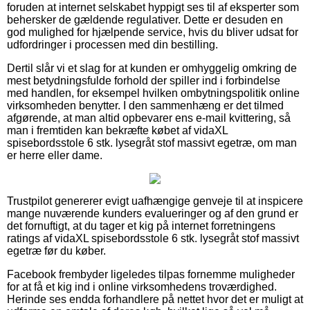
foruden at internet selskabet hyppigt ses til af eksperter som
behersker de gældende regulativer. Dette er desuden en
god mulighed for hjælpende service, hvis du bliver udsat for
udfordringer i processen med din bestilling.
Dertil slår vi et slag for at kunden er omhyggelig omkring de
mest betydningsfulde forhold der spiller ind i forbindelse
med handlen, for eksempel hvilken ombytningspolitik online
virksomheden benytter. I den sammenhæng er det tilmed
afgørende, at man altid opbevarer ens e-mail kvittering, så
man i fremtiden kan bekræfte købet af vidaXL
spisebordsstole 6 stk. lysegråt stof massivt egetræ, om man
er herre eller dame.
Trustpilot genererer evigt uafhængige genveje til at inspicere
mange nuværende kunders evalueringer og af den grund er
det fornuftigt, at du tager et kig på internet forretningens
ratings af vidaXL spisebordsstole 6 stk. lysegråt stof massivt
egetræ før du køber.
Facebook frembyder ligeledes tilpas fornemme muligheder
for at få et kig ind i online virksomhedens troværdighed.
Herinde ses endda forhandlere på nettet hvor det er muligt at