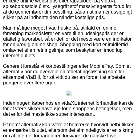
enkelte online webshops efter rabatkoder på vidaXL
spisebordsstole 6 stk. lysegråt stof massivt egetræ forud for
at du gennemfører din bestilling, sådan at man er usvigeligt
sikker på at indhente den mindst kostelige pris.
Man må lige meget hvad huske på, at ifald en online
forretning markedsfører en vare til en udsalgspris der er
ufattelig favorabel, så er det for det meste være en indikator
for en uærlig online shop. Shopping med kort er imidlertid
omfavnet af en retningslinje, som beskytter en imod fup
internet outlets.
Generelt foreslår vi kortbestillinger eller MobilePay. Som et
alternativ bør du overveje en afbetalingsløsning som for
eksempel ViaBill, for så vidt du ser en fordel i at afbetale
pengene over flere uger.
Inden nogen køber hos en vidaXL internet forhandler kan de
for at være sikker have øje for e-shoppens betingelser, men
det er for det meste ikke super interessant.
Et nemt alternativ kan være at bemærke hvorvidt netbutikken
er e-mærke tilsluttet, eftersom det almindeligvis er en sikring
om at internet forhandleren forsvarer de danske love,