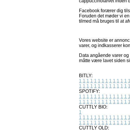
cappuccinofarvet inden d
Facebook forærer dig til
Foruden det møder vi en 
tilmed må bruges til at a
Vores website er annonc
varer, og indkasserer ko
Data angående varer og on
måtte være lavet siden si
BITLY:
1
1
1
1
1
1
1
1
1
1
1
1
1
1
1
1
1
1
1
1
1
1
1
1
1
1
SPOTIFY:
1
1
1
1
1
1
1
1
1
1
1
1
1
1
1
1
1
1
1
1
1
1
1
1
1
1
CUTTLY BIO:
1
1
1
1
1
1
1
1
1
1
1
1
1
1
1
1
1
1
1
1
1
1
1
1
1
1
1
CUTTLY OLD: