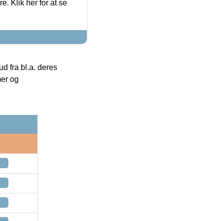
. Klik her for at se
 fra bl.a. deres
mer og