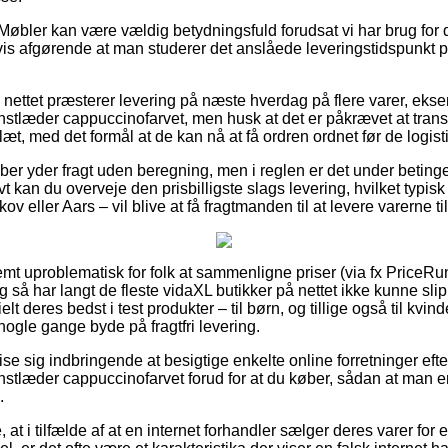
Møbler kan være vældig betydningsfuld forudsat vi har brug for 
igvis afgørende at man studerer det anslåede leveringstidspun
å nettet præsterer levering på næste hverdag på flere varer, eks
stlæder cappuccinofarvet, men husk at det er påkrævet at trans
æt, med det formål at de kan nå at få ordren ordnet før de logisti
kaber yder fragt uden beregning, men i reglen er det under betinge
vt kan du overveje den prisbilligste slags levering, hvilket typi
v eller Aars – vil blive at få fragtmanden til at levere varerne ti
mt uproblematisk for folk at sammenligne priser (via fx PriceRun
 så har langt de fleste vidaXL butikker på nettet ikke kunne sli
lt deres bedst i test produkter – til børn, og tillige også til kv
 nogle gange byde på fragtfri levering.
e sig indbringende at besigtige enkelte online forretninger eft
stlæder cappuccinofarvet forud for at du køber, sådan at man er 
.
 at i tilfælde af at en internet forhandler sælger deres varer for