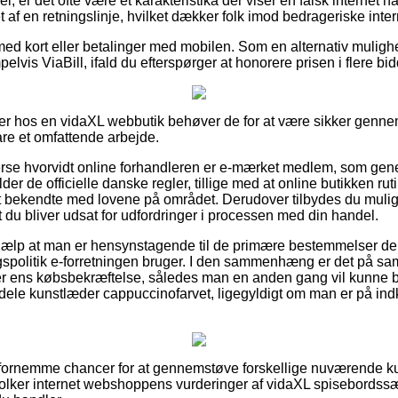
bel, er det ofte være et karakteristika der viser en falsk interne
tet af en retningslinje, hvilket dækker folk imod bedrageriske inter
 med kort eller betalinger med mobilen. Som en alternativ mulig
lvis ViaBill, ifald du efterspørger at honorere prisen i flere bid
ler hos en vidaXL webbutik behøver de for at være sikker ge
are et omfattende arbejde.
erse hvorvidt online forhandleren er e-mærket medlem, som gene
older de officielle danske regler, tillige med at online butikken
 bekendte med lovene på området. Derudover tilbydes du mulig
 du bliver udsat for udfordringer i processen med din handel.
hjælp at man er hensynstagende til de primære bestemmelser der
gspolitik e-forretningen bruger. I den sammenhæng er det på s
r ens købsbekræftelse, således man en anden gang vil kunne bev
ele kunstlæder cappuccinofarvet, ligegyldigt om man er på indkø
g fornemme chancer for at gennemstøve forskellige nuværende k
u tolker internet webshoppens vurderinger af vidaXL spisebordss