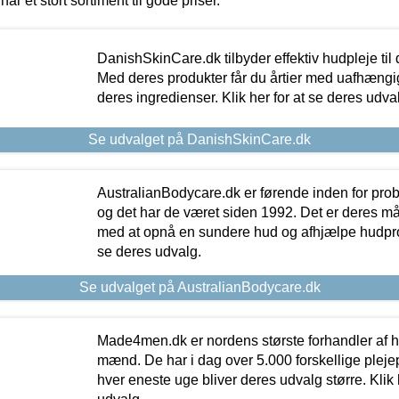
har et stort sortiment til gode priser.
DanishSkinCare.dk tilbyder effektiv hudpleje til
Med deres produkter får du årtier med uafhængi
deres ingredienser. Klik her for at se deres udva
Se udvalget på DanishSkinCare.dk
AustralianBodycare.dk er førende inden for pr
og det har de været siden 1992. Det er deres m
med at opnå en sundere hud og afhjælpe hudprob
se deres udvalg.
Se udvalget på AustralianBodycare.dk
Made4men.dk er nordens største forhandler af hu
mænd. De har i dag over 5.000 forskellige pleje
hver eneste uge bliver deres udvalg større. Klik 