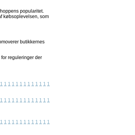
shoppens popularitet.
 af købsoplevelsen, som
omoverer butikkernes
for reguleringer der
1
1
1
1
1
1
1
1
1
1
1
1
1
1
1
1
1
1
1
1
1
1
1
1
1
1
1
1
1
1
1
1
1
1
1
1
1
1
1