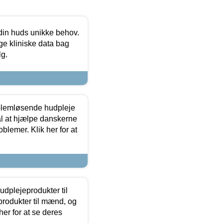
 din huds unikke behov.
ge kliniske data bag
lg.
oblemløsende hudpleje
ål at hjælpe danskerne
lemer. Klik her for at
dplejeprodukter til
produkter til mænd, og
her for at se deres