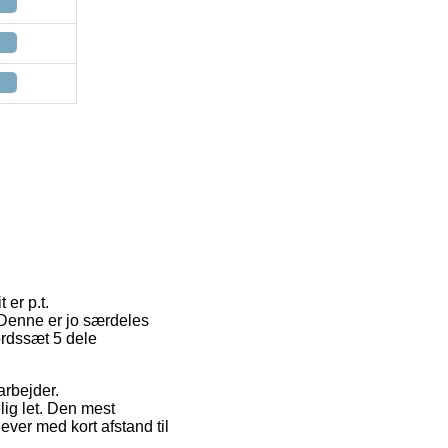
er p.t.
d. Denne er jo særdeles
ordssæt 5 dele
arbejder.
lig let. Den mest
ever med kort afstand til