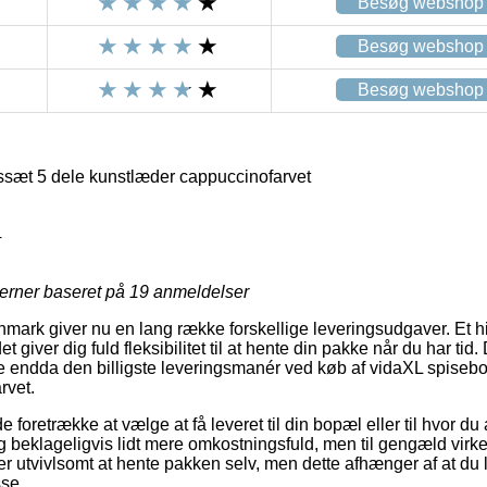
Besøg webshop
Besøg webshop
Besøg webshop
sæt 5 dele kunstlæder cappuccinofarvet
4
jerner baseret på
19
anmeldelser
ark giver nu en lang række forskellige leveringsudgaver. Et hit 
et giver dig fuld fleksibilitet til at hente din pakke når du har ti
ælde endda den billigste leveringsmanér ved køb af vidaXL spiseb
rvet.
retrække at vælge at få leveret til din bopæl eller til hvor du 
 beklageligvis lidt mere omkostningsfuld, men til gengæld virke
er utvivlsomt at hente pakken selv, men dette afhænger af at du l
sse.