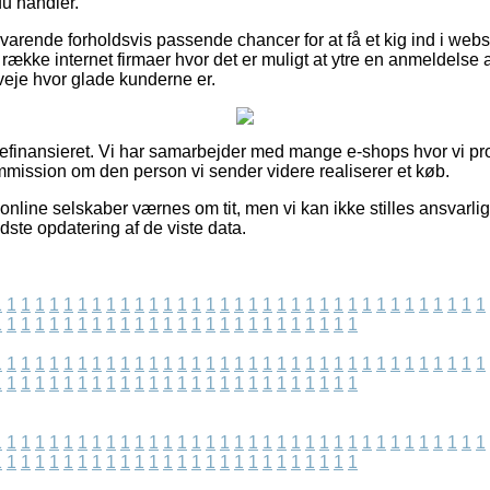
u handler.
svarende forholdsvis passende chancer for at få et kig ind i web
række internet firmaer hvor det er muligt at ytre en anmeldelse
fveje hvor glade kunderne er.
efinansieret. Vi har samarbejder med mange e-shops hvor vi pr
mmission om den person vi sender videre realiserer et køb.
line selskaber værnes om tit, men vi kan ikke stilles ansvarlig 
dste opdatering af de viste data.
1
1
1
1
1
1
1
1
1
1
1
1
1
1
1
1
1
1
1
1
1
1
1
1
1
1
1
1
1
1
1
1
1
1
1
1
1
1
1
1
1
1
1
1
1
1
1
1
1
1
1
1
1
1
1
1
1
1
1
1
1
1
1
1
1
1
1
1
1
1
1
1
1
1
1
1
1
1
1
1
1
1
1
1
1
1
1
1
1
1
1
1
1
1
1
1
1
1
1
1
1
1
1
1
1
1
1
1
1
1
1
1
1
1
1
1
1
1
1
1
1
1
1
1
1
1
1
1
1
1
1
1
1
1
1
1
1
1
1
1
1
1
1
1
1
1
1
1
1
1
1
1
1
1
1
1
1
1
1
1
1
1
1
1
1
1
1
1
1
1
1
1
1
1
1
1
1
1
1
1
1
1
1