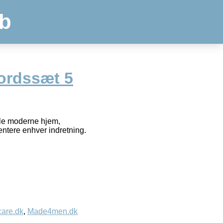
b
ordssæt 5
alle moderne hjem,
entere enhver indretning.
care.dk
,
Made4men.dk