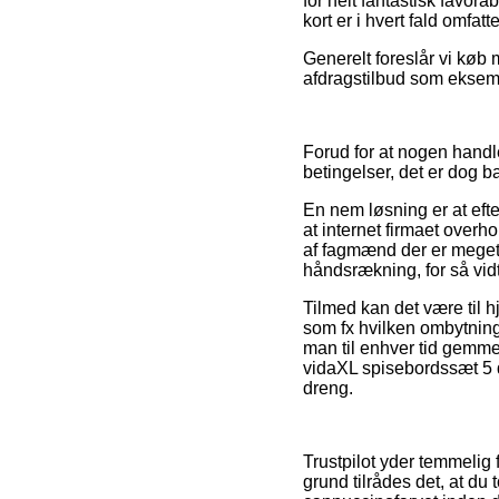
for helt fantastisk favora
kort er i hvert fald omfat
Generelt foreslår vi køb
afdragstilbud som eksempe
Forud for at nogen hand
betingelser, det er dog b
En nem løsning er at eft
at internet firmaet overh
af fagmænd der er meget
håndsrækning, for så vidt
Tilmed kan det være til 
som fx hvilken ombytnin
man til enhver tid gemme
vidaXL spisebordssæt 5 d
dreng.
Trustpilot yder temmeli
grund tilrådes det, at d