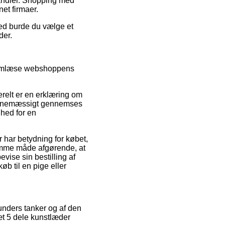
t handler. Shopping med
net firmaer.
hed burde du vælge et
der.
nnemlæse webshoppens
relt er en erklæring om
 rutinemæssigt gennemses
hed for en
 har betydning for købet,
amme måde afgørende, at
ise sin bestilling af
b til en pige eller
unders tanker og af den
æt 5 dele kunstlæder