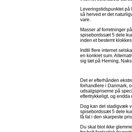
Leveringstidspunktet på 
så herved er det naturl
vare.
Masser af forretninger p
spisebordssæt 5 dele kun
inden et bestemt klokkesl
Indtil flere internet sels
en konkret sum. Alternati
sig tæt på Herning, Naksko
Det er efterhånden ekstre
forhandlere i Danmark, og
udsalgspriserne på specie
eftertrykkeligt, og endda
Dog kan det stadigvæk vis
spisebordssæt 5 dele kun
få fat i den skarpeste pris
Du skal blot ikke glemme,