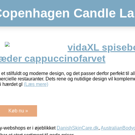
Copenhagen Candle La
vidaXL spiseb
læder cappuccinofarvet
t stilfuldt og moderne design, og det passer derfor perfekt til 
rcielle restauranter. Dets rene og nutidige design vil komplem
i hærdet gl
(Læs mere)
Køb nu »
-webshops er i øjeblikket
DanishSkinCare.dk
,
AustralianBody