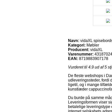
Navn:
vidaXL spisebords
Kategori:
Møbler
Producent:
vidaXL
Varenummer:
4318702
EAN:
8719883907178
Vurderet til
4.9
ud af 5 st
De fleste webshops i Danm
udleveringssteder, fordi d
ligetil, og i mange tilf
kunstlæder cappuccinofa
Du burde på samme måde fo
Leveringsformen viser sig
betalelige leveringstype 
internet selskabets adre