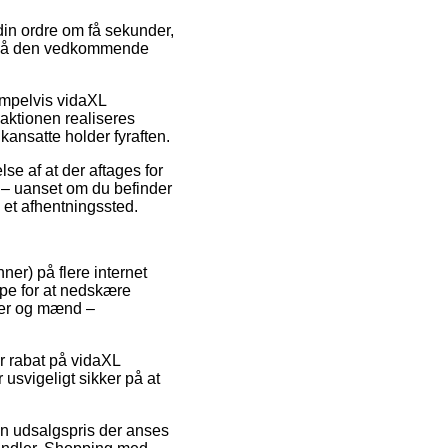
din ordre om få sekunder,
kt på den vedkommende
empelvis vidaXL
aktionen realiseres
kansatte holder fyraften.
lse af at der aftages for
sk – uanset om du befinder
l et afhentningssted.
ner) på flere internet
ppe for at nedskære
inder og mænd –
er rabat på vidaXL
usvigeligt sikker på at
 en udsalgspris der anses