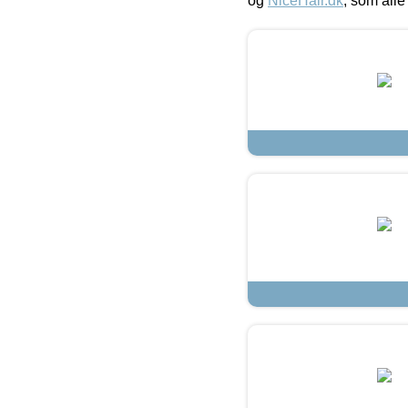
og
NiceHair.dk
, som alle 