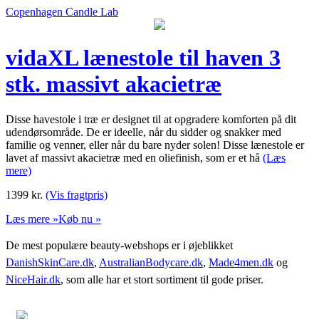
Copenhagen Candle Lab
vidaXL lænestole til haven 3
stk. massivt akacietræ
Disse havestole i træ er designet til at opgradere komforten på dit
udendørsområde. De er ideelle, når du sidder og snakker med
familie og venner, eller når du bare nyder solen! Disse lænestole er
lavet af massivt akacietræ med en oliefinish, som er et hå
(Læs
mere)
1399
kr.
(Vis fragtpris)
Læs mere »
Køb nu »
De mest populære beauty-webshops er i øjeblikket
DanishSkinCare.dk
,
AustralianBodycare.dk
,
Made4men.dk
og
NiceHair.dk
, som alle har et stort sortiment til gode priser.