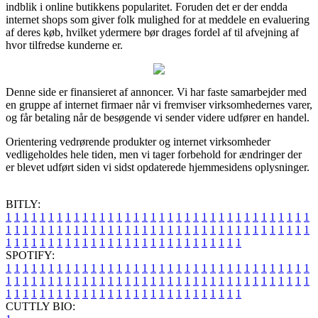
indblik i online butikkens popularitet. Foruden det er der endda
internet shops som giver folk mulighed for at meddele en evaluering
af deres køb, hvilket ydermere bør drages fordel af til afvejning af
hvor tilfredse kunderne er.
Denne side er finansieret af annoncer. Vi har faste samarbejder med
en gruppe af internet firmaer når vi fremviser virksomhedernes varer,
og får betaling når de besøgende vi sender videre udfører en handel.
Orientering vedrørende produkter og internet virksomheder
vedligeholdes hele tiden, men vi tager forbehold for ændringer der
er blevet udført siden vi sidst opdaterede hjemmesidens oplysninger.
BITLY:
1
1
1
1
1
1
1
1
1
1
1
1
1
1
1
1
1
1
1
1
1
1
1
1
1
1
1
1
1
1
1
1
1
1
1
1
1
1
1
1
1
1
1
1
1
1
1
1
1
1
1
1
1
1
1
1
1
1
1
1
1
1
1
1
1
1
1
1
1
1
1
1
1
1
1
1
1
1
1
1
1
1
1
1
1
1
1
1
1
1
1
1
1
1
1
1
1
1
1
1
SPOTIFY:
1
1
1
1
1
1
1
1
1
1
1
1
1
1
1
1
1
1
1
1
1
1
1
1
1
1
1
1
1
1
1
1
1
1
1
1
1
1
1
1
1
1
1
1
1
1
1
1
1
1
1
1
1
1
1
1
1
1
1
1
1
1
1
1
1
1
1
1
1
1
1
1
1
1
1
1
1
1
1
1
1
1
1
1
1
1
1
1
1
1
1
1
1
1
1
1
1
1
1
1
CUTTLY BIO: