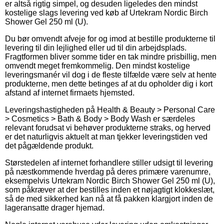
er altså rigtig simpel, og desuden ligeledes den mindst
kostelige slags levering ved køb af Urtekram Nordic Birch
Shower Gel 250 ml (U).
Du bør omvendt afveje for og imod at bestille produkterne til
levering til din lejlighed eller ud til din arbejdsplads.
Fragtformen bliver somme tider en tak mindre prisbillig, men
omvendt meget fremkommelig. Den mindst kostelige
leveringsmanér vil dog i de fleste tilfælde være selv at hente
produkterne, men dette betinges af at du opholder dig i kort
afstand af internet firmaets hjemsted.
Leveringshastigheden på Health & Beauty > Personal Care
> Cosmetics > Bath & Body > Body Wash er særdeles
relevant forudsat vi behøver produkterne straks, og herved
er det naturligvis aktuelt at man tjekker leveringstiden ved
det pågældende produkt.
Størstedelen af internet forhandlere stiller udsigt til levering
på næstkommende hverdag på deres primære varenumre,
eksempelvis Urtekram Nordic Birch Shower Gel 250 ml (U),
som påkræver at der bestilles inden et nøjagtigt klokkeslæt,
så de med sikkerhed kan nå at få pakken klargjort inden de
lageransatte drager hjemad.