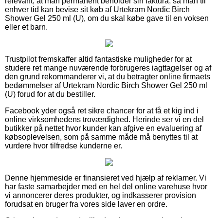
relevant, at man permanent beholder sin faktura, så man til
enhver tid kan bevise sit køb af Urtekram Nordic Birch
Shower Gel 250 ml (U), om du skal købe gave til en voksen
eller et barn.
Trustpilot fremskaffer altid fantastiske muligheder for at
studere ret mange nuværende forbrugeres iagttagelser og af
den grund rekommanderer vi, at du betragter online firmaets
bedømmelser af Urtekram Nordic Birch Shower Gel 250 ml
(U) forud for at du bestiller.
Facebook yder også ret sikre chancer for at få et kig ind i
online virksomhedens troværdighed. Herinde ser vi en del
butikker på nettet hvor kunder kan afgive en evaluering af
købsoplevelsen, som på samme måde må benyttes til at
vurdere hvor tilfredse kunderne er.
Denne hjemmeside er finansieret ved hjælp af reklamer. Vi
har faste samarbejder med en hel del online varehuse hvor
vi annoncerer deres produkter, og indkasserer provision
forudsat en bruger fra vores side laver en ordre.