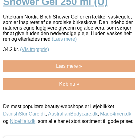
Shower Gel 250 ml (U)
Urtekram Nordic Birch Shower Gel er en lækker vaskegele,
som er inspireret af de nordiske birkeskove. Den indeholder
naturens egne fugtgivere glycerin og aloe vera, som sørger
for at give huden den nødvendige pleje. Huden vaskes helt
ren og efterlades med
(Læs mere)
34.2
kr.
(Vis fragtpris)
Læs mere »
Køb nu »
De mest populære beauty-webshops er i øjeblikket
DanishSkinCare.dk
,
AustralianBodycare.dk
,
Made4men.dk
og
NiceHair.dk
, som alle har et stort sortiment til gode priser.