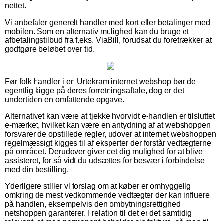
nettet.
Vi anbefaler generelt handler med kort eller betalinger med
mobilen. Som en alternativ mulighed kan du bruge et
afbetalingstilbud fra f.eks. ViaBill, forudsat du foretrækker at
godtgøre beløbet over tid.
Før folk handler i en Urtekram internet webshop bør de
egentlig kigge på deres forretningsaftale, dog er det
undertiden en omfattende opgave.
Alternativet kan være at tjekke hvorvidt e-handlen er tilsluttet
e-mærket, hvilket kan være en antydning af at webshoppen
forsvarer de opstillede regler, udover at internet webshoppen
regelmæssigt kigges til af eksperter der forstår vedtægterne
på området. Derudover giver det dig mulighed for at blive
assisteret, for så vidt du udsættes for besvær i forbindelse
med din bestilling.
Yderligere stiller vi forslag om at køber er omhyggelig
omkring de mest vedkommende vedtægter der kan influere
på handlen, eksempelvis den ombytningsrettighed
netshoppen garanterer. I relation til det er det samtidig