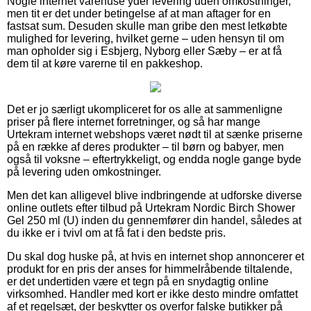
Nogle internet varehuse yder levering uden omkostninger,
men tit er det under betingelse af at man aftager for en
fastsat sum. Desuden skulle man gribe den mest letkøbte
mulighed for levering, hvilket gerne – uden hensyn til om
man opholder sig i Esbjerg, Nyborg eller Sæby – er at få
dem til at køre varerne til en pakkeshop.
Det er jo særligt ukompliceret for os alle at sammenligne
priser på flere internet forretninger, og så har mange
Urtekram internet webshops været nødt til at sænke priserne
på en række af deres produkter – til børn og babyer, men
også til voksne – eftertrykkeligt, og endda nogle gange byde
på levering uden omkostninger.
Men det kan alligevel blive indbringende at udforske diverse
online outlets efter tilbud på Urtekram Nordic Birch Shower
Gel 250 ml (U) inden du gennemfører din handel, således at
du ikke er i tvivl om at få fat i den bedste pris.
Du skal dog huske på, at hvis en internet shop annoncerer et
produkt for en pris der anses for himmelråbende tiltalende,
er det undertiden være et tegn på en snydagtig online
virksomhed. Handler med kort er ikke desto mindre omfattet
af et regelsæt, der beskytter os overfor falske butikker på