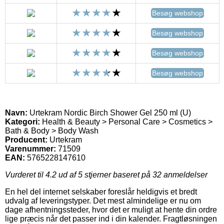
Besøg webshop
Besøg webshop
Besøg webshop
Besøg webshop
Navn:
Urtekram Nordic Birch Shower Gel 250 ml (U)
Kategori:
Health & Beauty > Personal Care > Cosmetics >
Bath & Body > Body Wash
Producent:
Urtekram
Varenummer:
71509
EAN:
5765228147610
Vurderet til
4.2
ud af 5 stjerner baseret på
32
anmeldelser
En hel del internet selskaber foreslår heldigvis et bredt
udvalg af leveringstyper. Det mest almindelige er nu om
dage afhentningssteder, hvor det er muligt at hente din ordre
lige præcis når det passer ind i din kalender. Fragtløsningen