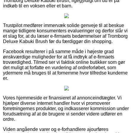
Tromborg Deluxe Kabuki Brush, ligegyldigt om du er på
indkøb til en voksen eller et barn.
Trustpilot medfører immervæk solide genveje til at beskue
mange tidligere konsumenters evalueringer og derfor slår vi
et slag for, at du læser e-firmaets bedømmelser af Tromborg
Deluxe Kabuki Brush før du færdiggør din shopping.
Facebook resulterer i på samme måde i højeste grad
ønskværdige muligheder for at få indtryk af e-firmaets
troværdighed. Tilmed ser vi faktisk online butikker som gør
det muligt at forfatte en vurdering af ordreforløbet, som
ydermere må bruges til at fornemme hvor tilfredse kunderne
er.
Vores hjemmeside er finansieret af annonceindtægter. Vi
hjælper diverse internet handler hvor vi promoverer
forretningernes produkter, og indkasserer kommission under
forudsætning af at de brugere vi sender videre udfører en
ordre.
Viden angående varer og e-forhandlere ajourføres