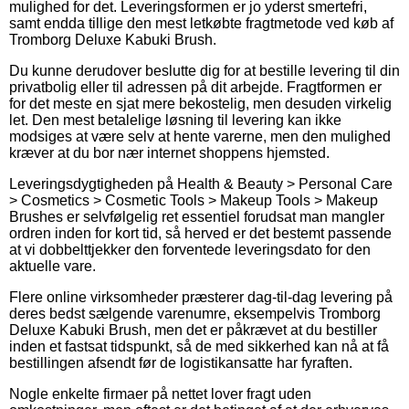
mulighed for det. Leveringsformen er jo yderst smertefri,
samt endda tillige den mest letkøbte fragtmetode ved køb af
Tromborg Deluxe Kabuki Brush.
Du kunne derudover beslutte dig for at bestille levering til din
privatbolig eller til adressen på dit arbejde. Fragtformen er
for det meste en sjat mere bekostelig, men desuden virkelig
let. Den mest betalelige løsning til levering kan ikke
modsiges at være selv at hente varerne, men den mulighed
kræver at du bor nær internet shoppens hjemsted.
Leveringsdygtigheden på Health & Beauty > Personal Care
> Cosmetics > Cosmetic Tools > Makeup Tools > Makeup
Brushes er selvfølgelig ret essentiel forudsat man mangler
ordren inden for kort tid, så herved er det bestemt passende
at vi dobbelttjekker den forventede leveringsdato for den
aktuelle vare.
Flere online virksomheder præsterer dag-til-dag levering på
deres bedst sælgende varenumre, eksempelvis Tromborg
Deluxe Kabuki Brush, men det er påkrævet at du bestiller
inden et fastsat tidspunkt, så de med sikkerhed kan nå at få
bestillingen afsendt før de logistikansatte har fyraften.
Nogle enkelte firmaer på nettet lover fragt uden