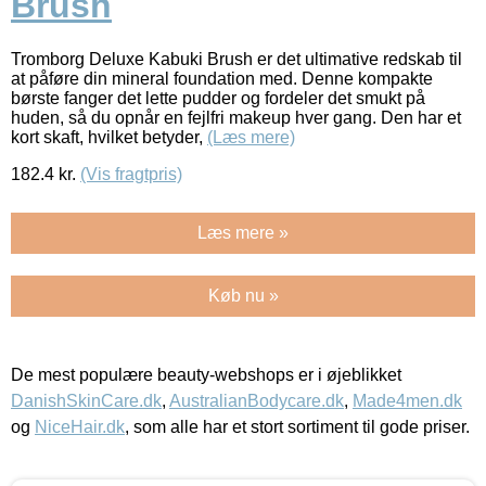
Brush
Tromborg Deluxe Kabuki Brush er det ultimative redskab til
at påføre din mineral foundation med. Denne kompakte
børste fanger det lette pudder og fordeler det smukt på
huden, så du opnår en fejlfri makeup hver gang. Den har et
kort skaft, hvilket betyder,
(Læs mere)
182.4
kr.
(Vis fragtpris)
Læs mere »
Køb nu »
De mest populære beauty-webshops er i øjeblikket
DanishSkinCare.dk
,
AustralianBodycare.dk
,
Made4men.dk
og
NiceHair.dk
, som alle har et stort sortiment til gode priser.