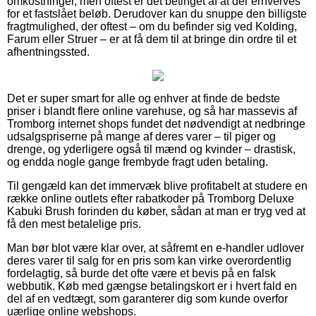
omkostninger, men oftest er det betinget af at der erhverves
for et fastslået beløb. Derudover kan du snuppe den billigste
fragtmulighed, der oftest – om du befinder sig ved Kolding,
Farum eller Struer – er at få dem til at bringe din ordre til et
afhentningssted.
Det er super smart for alle og enhver at finde de bedste
priser i blandt flere online varehuse, og så har massevis af
Tromborg internet shops fundet det nødvendigt at nedbringe
udsalgspriserne på mange af deres varer – til piger og
drenge, og yderligere også til mænd og kvinder – drastisk,
og endda nogle gange frembyde fragt uden betaling.
Til gengæld kan det immervæk blive profitabelt at studere en
række online outlets efter rabatkoder på Tromborg Deluxe
Kabuki Brush forinden du køber, sådan at man er tryg ved at
få den mest betalelige pris.
Man bør blot være klar over, at såfremt en e-handler udlover
deres varer til salg for en pris som kan virke overordentlig
fordelagtig, så burde det ofte være et bevis på en falsk
webbutik. Køb med gængse betalingskort er i hvert fald en
del af en vedtægt, som garanterer dig som kunde overfor
uærlige online webshops.