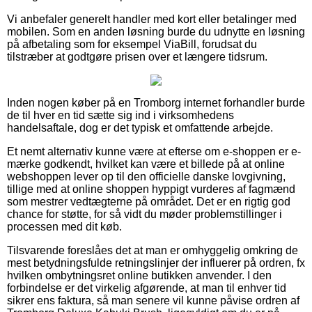
Vi anbefaler generelt handler med kort eller betalinger med
mobilen. Som en anden løsning burde du udnytte en løsning
på afbetaling som for eksempel ViaBill, forudsat du
tilstræber at godtgøre prisen over et længere tidsrum.
Inden nogen køber på en Tromborg internet forhandler burde
de til hver en tid sætte sig ind i virksomhedens
handelsaftale, dog er det typisk et omfattende arbejde.
Et nemt alternativ kunne være at efterse om e-shoppen er e-
mærke godkendt, hvilket kan være et billede på at online
webshoppen lever op til den officielle danske lovgivning,
tillige med at online shoppen hyppigt vurderes af fagmænd
som mestrer vedtægterne på området. Det er en rigtig god
chance for støtte, for så vidt du møder problemstillinger i
processen med dit køb.
Tilsvarende foreslåes det at man er omhyggelig omkring de
mest betydningsfulde retningslinjer der influerer på ordren, fx
hvilken ombytningsret online butikken anvender. I den
forbindelse er det virkelig afgørende, at man til enhver tid
sikrer ens faktura, så man senere vil kunne påvise ordren af