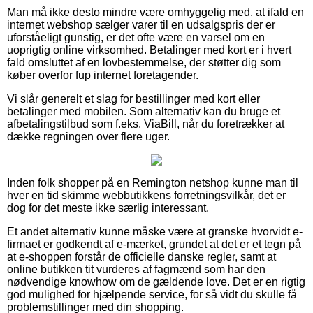
Man må ikke desto mindre være omhyggelig med, at ifald en
internet webshop sælger varer til en udsalgspris der er
uforståeligt gunstig, er det ofte være en varsel om en
uoprigtig online virksomhed. Betalinger med kort er i hvert
fald omsluttet af en lovbestemmelse, der støtter dig som
køber overfor fup internet foretagender.
Vi slår generelt et slag for bestillinger med kort eller
betalinger med mobilen. Som alternativ kan du bruge et
afbetalingstilbud som f.eks. ViaBill, når du foretrækker at
dække regningen over flere uger.
Inden folk shopper på en Remington netshop kunne man til
hver en tid skimme webbutikkens forretningsvilkår, det er
dog for det meste ikke særlig interessant.
Et andet alternativ kunne måske være at granske hvorvidt e-
firmaet er godkendt af e-mærket, grundet at det er et tegn på
at e-shoppen forstår de officielle danske regler, samt at
online butikken tit vurderes af fagmænd som har den
nødvendige knowhow om de gældende love. Det er en rigtig
god mulighed for hjælpende service, for så vidt du skulle få
problemstillinger med din shopping.