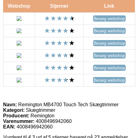
Webshop
Stjerner
Link
Besøg webshop
Besøg webshop
Besøg webshop
Besøg webshop
Besøg webshop
Besøg webshop
Navn:
Remington MB4700 Touch Tech Skægtrimmer
Kategori:
Skægtrimmer
Producent:
Remington
Varenummer:
4008496942060
EAN:
4008496942060
Vurderet til
4.3
ud af 5 stjerner baseret på
23
anmeldelser