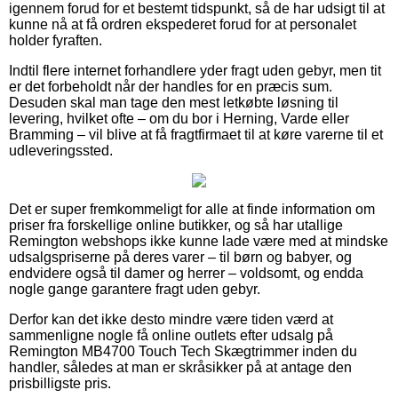
igennem forud for et bestemt tidspunkt, så de har udsigt til at
kunne nå at få ordren ekspederet forud for at personalet
holder fyraften.
Indtil flere internet forhandlere yder fragt uden gebyr, men tit
er det forbeholdt når der handles for en præcis sum.
Desuden skal man tage den mest letkøbte løsning til
levering, hvilket ofte – om du bor i Herning, Varde eller
Bramming – vil blive at få fragtfirmaet til at køre varerne til et
udleveringssted.
Det er super fremkommeligt for alle at finde information om
priser fra forskellige online butikker, og så har utallige
Remington webshops ikke kunne lade være med at mindske
udsalgspriserne på deres varer – til børn og babyer, og
endvidere også til damer og herrer – voldsomt, og endda
nogle gange garantere fragt uden gebyr.
Derfor kan det ikke desto mindre være tiden værd at
sammenligne nogle få online outlets efter udsalg på
Remington MB4700 Touch Tech Skægtrimmer inden du
handler, således at man er skråsikker på at antage den
prisbilligste pris.