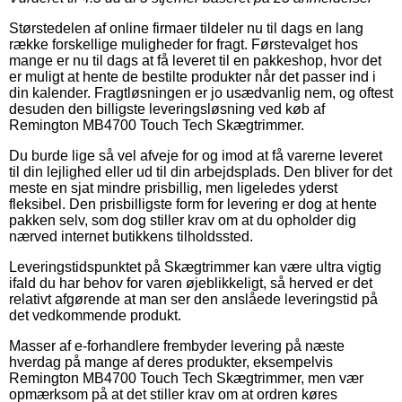
Størstedelen af online firmaer tildeler nu til dags en lang
række forskellige muligheder for fragt. Førstevalget hos
mange er nu til dags at få leveret til en pakkeshop, hvor det
er muligt at hente de bestilte produkter når det passer ind i
din kalender. Fragtløsningen er jo usædvanlig nem, og oftest
desuden den billigste leveringsløsning ved køb af
Remington MB4700 Touch Tech Skægtrimmer.
Du burde lige så vel afveje for og imod at få varerne leveret
til din lejlighed eller ud til din arbejdsplads. Den bliver for det
meste en sjat mindre prisbillig, men ligeledes yderst
fleksibel. Den prisbilligste form for levering er dog at hente
pakken selv, som dog stiller krav om at du opholder dig
nærved internet butikkens tilholdssted.
Leveringstidspunktet på Skægtrimmer kan være ultra vigtig
ifald du har behov for varen øjeblikkeligt, så herved er det
relativt afgørende at man ser den anslåede leveringstid på
det vedkommende produkt.
Masser af e-forhandlere frembyder levering på næste
hverdag på mange af deres produkter, eksempelvis
Remington MB4700 Touch Tech Skægtrimmer, men vær
opmærksom på at det stiller krav om at ordren køres