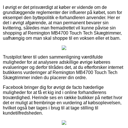
I øvrigt er det prisværdigt at køber er vidende om de
grundlæggende reglementer der influerer på købet, som for
eksempel den byttepolitik e-forhandleren anvender. Her er
det i øvrigt afgørende, at man permanent bevarer sin
kvittering, således man fremadrettet vil kunne påvise sin
shopping af Remington MB4700 Touch Tech Skægtrimmer,
uafhængig om man skal shoppe til en voksen eller et barn.
Trustpilot fører til uden sammenligning værdifulde
muligheder for at analysere adskillige øvrige køberes
evalueringer og derfor tilrådes det, at du efterforsker internet
butikkens vurderinger af Remington MB4700 Touch Tech
Skægtrimmer inden du placerer din ordre.
Facebook bringer dig for øvrigt de facto hæderlige
muligheder for at få et kig ind i online forhandlerens
troværdighed. Herinde ses en række butikker på nettet hvor
det er muligt at frembringe en vurdering af købsoplevelsen,
hvilket også bør tages i brug til at tage stilling til
kundetilfredsheden.