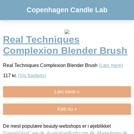
Copenhagen Candle Lab
Real Techniques
Complexion Blender Brush
Real Techniques Complexion Blender Brush
(Læs mere)
117
kr.
(Vis fragtpris)
Læs mere »
Køb nu »
De mest populære beauty-webshops er i øjeblikket
DanishSkinCare.dk
,
AustralianBodycare.dk
,
Made4men.dk