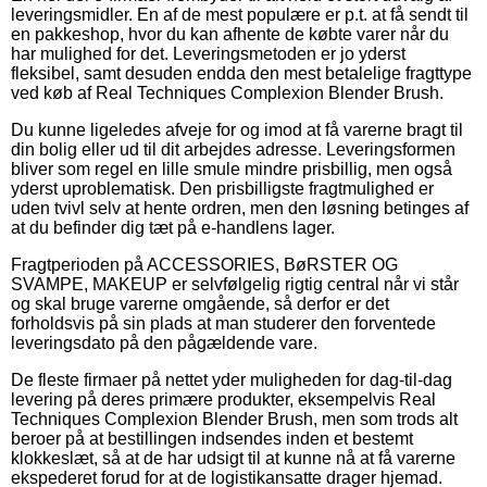
leveringsmidler. En af de mest populære er p.t. at få sendt til
en pakkeshop, hvor du kan afhente de købte varer når du
har mulighed for det. Leveringsmetoden er jo yderst
fleksibel, samt desuden endda den mest betalelige fragttype
ved køb af Real Techniques Complexion Blender Brush.
Du kunne ligeledes afveje for og imod at få varerne bragt til
din bolig eller ud til dit arbejdes adresse. Leveringsformen
bliver som regel en lille smule mindre prisbillig, men også
yderst uproblematisk. Den prisbilligste fragtmulighed er
uden tvivl selv at hente ordren, men den løsning betinges af
at du befinder dig tæt på e-handlens lager.
Fragtperioden på ACCESSORIES, BøRSTER OG
SVAMPE, MAKEUP er selvfølgelig rigtig central når vi står
og skal bruge varerne omgående, så derfor er det
forholdsvis på sin plads at man studerer den forventede
leveringsdato på den pågældende vare.
De fleste firmaer på nettet yder muligheden for dag-til-dag
levering på deres primære produkter, eksempelvis Real
Techniques Complexion Blender Brush, men som trods alt
beroer på at bestillingen indsendes inden et bestemt
klokkeslæt, så at de har udsigt til at kunne nå at få varerne
ekspederet forud for at de logistikansatte drager hjemad.