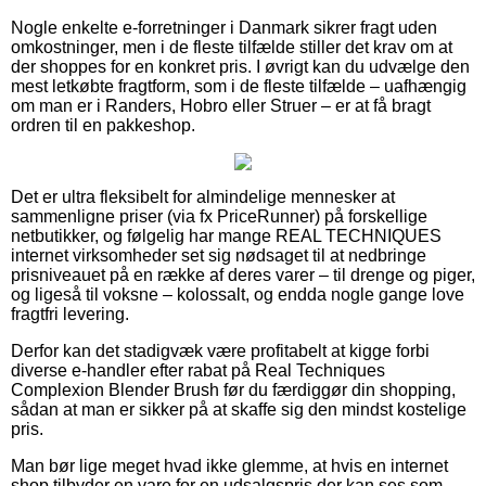
Nogle enkelte e-forretninger i Danmark sikrer fragt uden
omkostninger, men i de fleste tilfælde stiller det krav om at
der shoppes for en konkret pris. I øvrigt kan du udvælge den
mest letkøbte fragtform, som i de fleste tilfælde – uafhængig
om man er i Randers, Hobro eller Struer – er at få bragt
ordren til en pakkeshop.
Det er ultra fleksibelt for almindelige mennesker at
sammenligne priser (via fx PriceRunner) på forskellige
netbutikker, og følgelig har mange REAL TECHNIQUES
internet virksomheder set sig nødsaget til at nedbringe
prisniveauet på en række af deres varer – til drenge og piger,
og ligeså til voksne – kolossalt, og endda nogle gange love
fragtfri levering.
Derfor kan det stadigvæk være profitabelt at kigge forbi
diverse e-handler efter rabat på Real Techniques
Complexion Blender Brush før du færdiggør din shopping,
sådan at man er sikker på at skaffe sig den mindst kostelige
pris.
Man bør lige meget hvad ikke glemme, at hvis en internet
shop tilbyder en vare for en udsalgspris der kan ses som