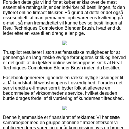
Foruden dette går vi ind for at køber er klar over de mest
essentielle retningslinjer der indvirker på bestillingen, fx den
bytteret online firmaet tilsikrer. På grund af dette er det også
essesentielt, at man permanent opbevarer ens kvittering på
e-mail, så man fremadrettet vil kunne bevise bestillingen af
Real Techniques Complexion Blender Brush, hvad end du
leder efter en vare til en dreng eller pige.
Trustpilot resulterer i stort set fantastiske muligheder for at
gennemgå en lang række øvrige forbrugeres kritik og herved
er det godt, at du tjekker online webshoppens kritik af Real
Techniques Complexion Blender Brush inden du bestiller.
Facebook genererer lignende en række nyttige løsninger til
at få kendskab til webshoppens troværdighed. Foruden det
ser vi endda e-firmaer som tilbyder folk at aflevere en
bedømmelse af virksomhedens service, hvilket desuden
burde drages fordel af til vurdering af kundernes tilfredshed.
Denne hjemmeside er finansieret af reklamer. Vi har tætte
samarbejder med en gruppe af online firmaer eftersom vi
publicerer deres varer, og opnår kommission hvis en bruger