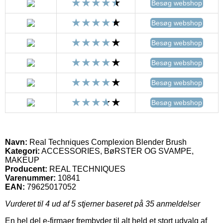
Besøg webshop
Besøg webshop
Besøg webshop
Besøg webshop
Besøg webshop
Besøg webshop
Navn:
Real Techniques Complexion Blender Brush
Kategori:
ACCESSORIES, BøRSTER OG SVAMPE,
MAKEUP
Producent:
REAL TECHNIQUES
Varenummer:
10841
EAN:
79625017052
Vurderet til
4
ud af 5 stjerner baseret på
35
anmeldelser
En hel del e-firmaer frembyder til alt held et stort udvalg af