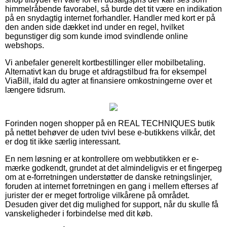
himmelråbende favorabel, så burde det tit være en indikation
på en snydagtig internet forhandler. Handler med kort er på
den anden side dækket ind under en regel, hvilket
begunstiger dig som kunde imod svindlende online
webshops.
Vi anbefaler generelt kortbestillinger eller mobilbetaling.
Alternativt kan du bruge et afdragstilbud fra for eksempel
ViaBill, ifald du agter at finansiere omkostningerne over et
længere tidsrum.
Forinden nogen shopper på en REAL TECHNIQUES butik
på nettet behøver de uden tvivl bese e-butikkens vilkår, det
er dog tit ikke særlig interessant.
En nem løsning er at kontrollere om webbutikken er e-
mærke godkendt, grundet at det almindeligvis er et fingerpeg
om at e-forretningen understøtter de danske retningslinjer,
foruden at internet forretningen en gang i mellem efterses af
jurister der er meget fortrolige vilkårene på området.
Desuden giver det dig mulighed for support, når du skulle få
vanskeligheder i forbindelse med dit køb.