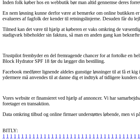
Inden folk køber hos en webbutik bør man altid gennemse deres forret
En nem løsning kunne derfor være at bemærke om online butikken er m
evalueres af fagfolk der kender til retningslinjerne. Desuden får du le
Tilmed kan det være til hjælp at køberen er vaks omkring de væsentligst
stadigvæk bibeholder sin faktura, så man en anden gang kan bekræft
Trustpilot frembyder en del fremragende chancer for at fortolke en he
Block Hydrator SPF 18 før du lægger din bestilling.
Facebook medfører lignende aldeles gunstige løsninger til at få et k
ydermere må anvendes til at danne dig et indtryk af tidligere kunders 
Vores website er finansieret ved hjælp af annoncer. Vi har samarbejdsa
foretager en transaktion.
Data omkring tilbud og online firmaer understøttes løbende, men vi påt
BITLY:
1
1
1
1
1
1
1
1
1
1
1
1
1
1
1
1
1
1
1
1
1
1
1
1
1
1
1
1
1
1
1
1
1
1
1
1
1