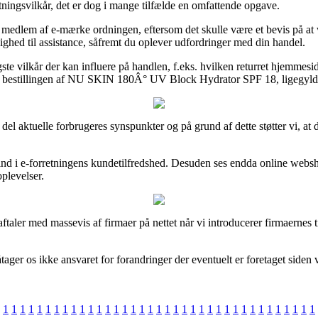
ningsvilkår, det er dog i mange tilfælde en omfattende opgave.
edlem af e-mærke ordningen, eftersom det skulle være et bevis på at 
jlighed til assistance, såfremt du oplever udfordringer med din handel.
e vilkår der kan influere på handlen, f.eks. hvilken returret hjemmeside
e bestillingen af NU SKIN 180Â° UV Block Hydrator SPF 18, ligegyldigt
l del aktuelle forbrugeres synspunkter og på grund af dette støtter vi
ig ind i e-forretningens kundetilfredshed. Desuden ses endda online web
oplevelser.
ftaler med massevis af firmaer på nettet når vi introducerer firmaernes 
ager os ikke ansvaret for forandringer der eventuelt er foretaget siden 
1
1
1
1
1
1
1
1
1
1
1
1
1
1
1
1
1
1
1
1
1
1
1
1
1
1
1
1
1
1
1
1
1
1
1
1
1