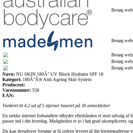
Besøg web
Besøg web
Besøg web
Besøg web
Besøg web
Navn:
NU SKIN 180Â° UV Block Hydrator SPF 18
Kategori:
180Â°Â® Anti-Ageing Skin System
Producent:
Varenummer:
558
EAN:
Vurderet til
4.2
ud af 5 stjerner baseret på
30
anmeldelser
En række internet forhandlere tilbyder efterhånden et stort udvalg af f
passer ind i din hverdag. Muligheden er jo i høj grad ukompliceret
Du kan derudover forsøge at få ordren leveret til din hjemmeadresse el