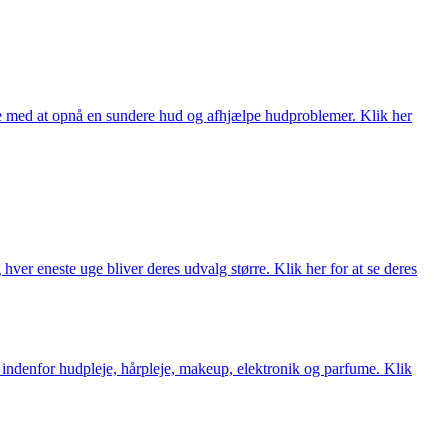
ne med at opnå en sundere hud og afhjælpe hudproblemer. Klik her
ver eneste uge bliver deres udvalg større. Klik her for at se deres
 indenfor hudpleje, hårpleje, makeup, elektronik og parfume. Klik