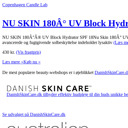
Copenhagen Candle Lab
NU SKIN 180Â° UV Block Hydr
NU SKIN 180Â°Â® UV Block Hydrator SPF 18Nu Skin 180Â° UV Block 
avancerede og fugtgivende solbeskyttelse indeholder lysaktiv
(Læs me
430
kr.
(Vis fragtpris)
Læs mere »
Køb nu »
De mest populære beauty-webshops er i øjeblikket
DanishSkinCare.d
DanishSkinCare.dk tilbyder effektiv hudpleje til din huds unikke be
Se udvalget på DanishSkinCare.dk