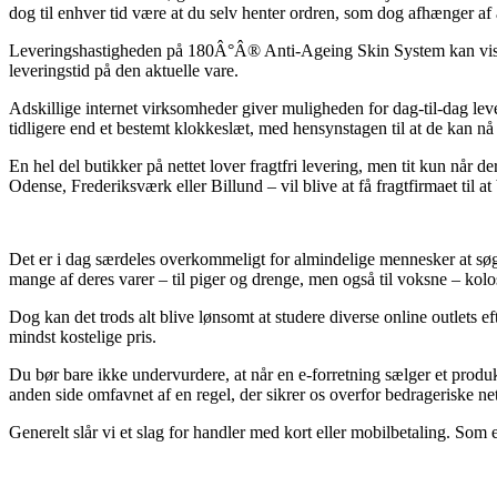
dog til enhver tid være at du selv henter ordren, som dog afhænger af 
Leveringshastigheden på 180Â°Â® Anti-Ageing Skin System kan vise sig
leveringstid på den aktuelle vare.
Adskillige internet virksomheder giver muligheden for dag-til-dag
tidligere end et bestemt klokkeslæt, med hensynstagen til at de kan nå
En hel del butikker på nettet lover fragtfri levering, men tit kun når 
Odense, Frederiksværk eller Billund – vil blive at få fragtfirmaet til at
Det er i dag særdeles overkommeligt for almindelige mennesker at søge s
mange af deres varer – til piger og drenge, men også til voksne – kol
Dog kan det trods alt blive lønsomt at studere diverse online outlet
mindst kostelige pris.
Du bør bare ikke undervurdere, at når en e-forretning sælger et produk
anden side omfavnet af en regel, der sikrer os overfor bedrageriske ne
Generelt slår vi et slag for handler med kort eller mobilbetaling. Som 