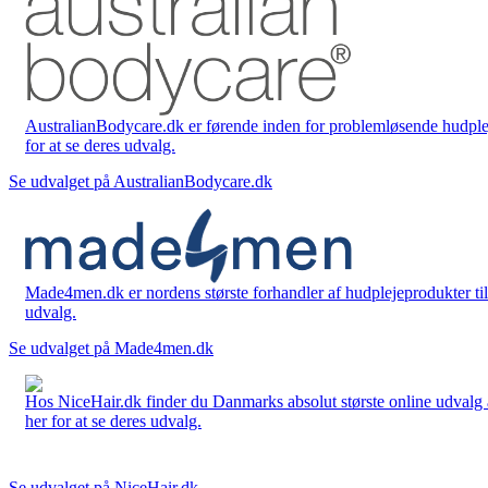
AustralianBodycare.dk er førende inden for problemløsende hudplej
for at se deres udvalg.
Se udvalget på AustralianBodycare.dk
Made4men.dk er nordens største forhandler af hudplejeprodukter til 
udvalg.
Se udvalget på Made4men.dk
Hos NiceHair.dk finder du Danmarks absolut største online udvalg a
her for at se deres udvalg.
Se udvalget på NiceHair.dk