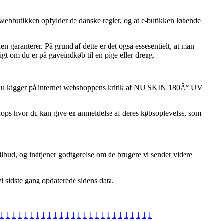
webbutikken opfylder de danske regler, og at e-butikken løbende
n garanterer. På grund af dette er det også essesentielt, at man
 om du er på gaveindkøb til en pige eller dreng.
, at du kigger på internet webshoppens kritik af NU SKIN 180Â° UV
shops hvor du kan give en anmeldelse af deres købsoplevelse, som
tilbud, og indtjener godtgørelse om de brugere vi sender videre
vi sidste gang opdaterede sidens data.
1
1
1
1
1
1
1
1
1
1
1
1
1
1
1
1
1
1
1
1
1
1
1
1
1
1