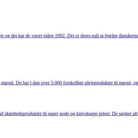
e og det har de været siden 1992. Det er deres mål at hjælpe dansker
mænd. De har i dag over 5.000 forskellige plejeprodukter til mænd, og h
f skønhedsprodukter til super gode og knivskarpe priser. De sælger alt