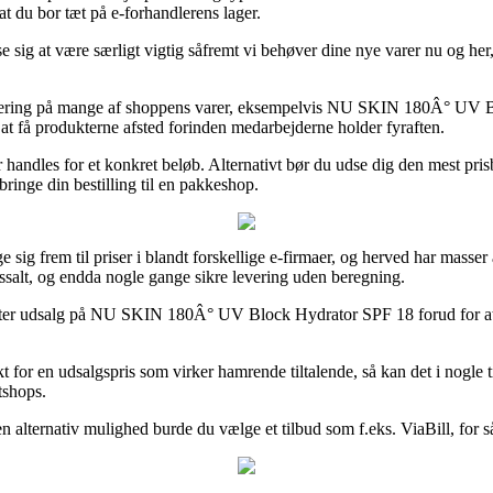
at du bor tæt på e-forhandlerens lager.
 at være særligt vigtig såfremt vi behøver dine nye varer nu og her, o
 levering på mange af shoppens varer, eksempelvis NU SKIN 180Â° UV 
 at få produkterne afsted forinden medarbejderne holder fyraften.
der handles for et konkret beløb. Alternativt bør du udse dig den mest pr
 bringe din bestilling til en pakkeshop.
ig frem til priser i blandt forskellige e-firmaer, og herved har masser 
ossalt, og endda nogle gange sikre levering uden beregning.
s efter udsalg på NU SKIN 180Â° UV Block Hydrator SPF 18 forud for at
t for en udsalgspris som virker hamrende tiltalende, så kan det i nogle 
tshops.
en alternativ mulighed burde du vælge et tilbud som f.eks. ViaBill, for 