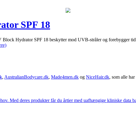
ator SPF 18
Hydrator SPF 18 beskytter mod UVB-stråler og forebygger tidlig æl
re)
k
,
AustralianBodycare.dk
,
Made4men.dk
og
NiceHair.dk
, som alle har 
hov. Med deres produkter får du årtier med uafhængige kliniske data bag