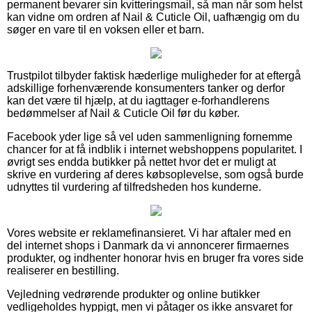
permanent bevarer sin kvitteringsmail, så man når som helst
kan vidne om ordren af Nail & Cuticle Oil, uafhængig om du
søger en vare til en voksen eller et barn.
Trustpilot tilbyder faktisk hæderlige muligheder for at eftergå
adskillige forhenværende konsumenters tanker og derfor
kan det være til hjælp, at du iagttager e-forhandlerens
bedømmelser af Nail & Cuticle Oil før du køber.
Facebook yder lige så vel uden sammenligning fornemme
chancer for at få indblik i internet webshoppens popularitet. I
øvrigt ses endda butikker på nettet hvor det er muligt at
skrive en vurdering af deres købsoplevelse, som også burde
udnyttes til vurdering af tilfredsheden hos kunderne.
Vores website er reklamefinansieret. Vi har aftaler med en
del internet shops i Danmark da vi annoncerer firmaernes
produkter, og indhenter honorar hvis en bruger fra vores side
realiserer en bestilling.
Vejledning vedrørende produkter og online butikker
vedligeholdes hyppigt, men vi påtager os ikke ansvaret for