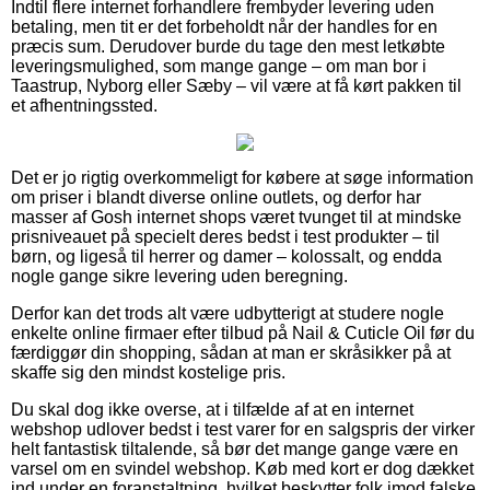
Indtil flere internet forhandlere frembyder levering uden
betaling, men tit er det forbeholdt når der handles for en
præcis sum. Derudover burde du tage den mest letkøbte
leveringsmulighed, som mange gange – om man bor i
Taastrup, Nyborg eller Sæby – vil være at få kørt pakken til
et afhentningssted.
Det er jo rigtig overkommeligt for købere at søge information
om priser i blandt diverse online outlets, og derfor har
masser af Gosh internet shops været tvunget til at mindske
prisniveauet på specielt deres bedst i test produkter – til
børn, og ligeså til herrer og damer – kolossalt, og endda
nogle gange sikre levering uden beregning.
Derfor kan det trods alt være udbytterigt at studere nogle
enkelte online firmaer efter tilbud på Nail & Cuticle Oil før du
færdiggør din shopping, sådan at man er skråsikker på at
skaffe sig den mindst kostelige pris.
Du skal dog ikke overse, at i tilfælde af at en internet
webshop udlover bedst i test varer for en salgspris der virker
helt fantastisk tiltalende, så bør det mange gange være en
varsel om en svindel webshop. Køb med kort er dog dækket
ind under en foranstaltning, hvilket beskytter folk imod falske