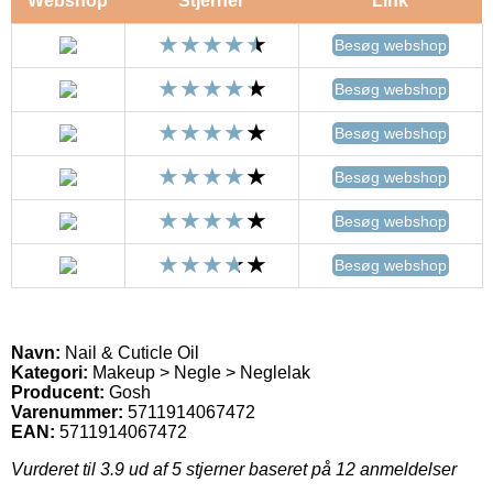
Webshop
Stjerner
Link
Besøg webshop
Besøg webshop
Besøg webshop
Besøg webshop
Besøg webshop
Besøg webshop
Navn:
Nail & Cuticle Oil
Kategori:
Makeup > Negle > Neglelak
Producent:
Gosh
Varenummer:
5711914067472
EAN:
5711914067472
Vurderet til
3.9
ud af 5 stjerner baseret på
12
anmeldelser