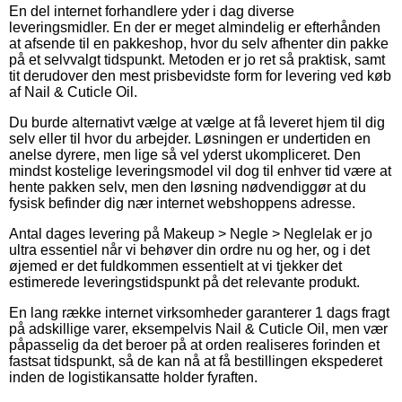
En del internet forhandlere yder i dag diverse
leveringsmidler. En der er meget almindelig er efterhånden
at afsende til en pakkeshop, hvor du selv afhenter din pakke
på et selvvalgt tidspunkt. Metoden er jo ret så praktisk, samt
tit derudover den mest prisbevidste form for levering ved køb
af Nail & Cuticle Oil.
Du burde alternativt vælge at vælge at få leveret hjem til dig
selv eller til hvor du arbejder. Løsningen er undertiden en
anelse dyrere, men lige så vel yderst ukompliceret. Den
mindst kostelige leveringsmodel vil dog til enhver tid være at
hente pakken selv, men den løsning nødvendiggør at du
fysisk befinder dig nær internet webshoppens adresse.
Antal dages levering på Makeup > Negle > Neglelak er jo
ultra essentiel når vi behøver din ordre nu og her, og i det
øjemed er det fuldkommen essentielt at vi tjekker det
estimerede leveringstidspunkt på det relevante produkt.
En lang række internet virksomheder garanterer 1 dags fragt
på adskillige varer, eksempelvis Nail & Cuticle Oil, men vær
påpasselig da det beroer på at orden realiseres forinden et
fastsat tidspunkt, så de kan nå at få bestillingen ekspederet
inden de logistikansatte holder fyraften.