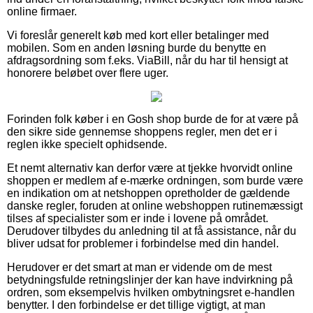
online firmaer.
Vi foreslår generelt køb med kort eller betalinger med
mobilen. Som en anden løsning burde du benytte en
afdragsordning som f.eks. ViaBill, når du har til hensigt at
honorere beløbet over flere uger.
Forinden folk køber i en Gosh shop burde de for at være på
den sikre side gennemse shoppens regler, men det er i
reglen ikke specielt ophidsende.
Et nemt alternativ kan derfor være at tjekke hvorvidt online
shoppen er medlem af e-mærke ordningen, som burde være
en indikation om at netshoppen opretholder de gældende
danske regler, foruden at online webshoppen rutinemæssigt
tilses af specialister som er inde i lovene på området.
Derudover tilbydes du anledning til at få assistance, når du
bliver udsat for problemer i forbindelse med din handel.
Herudover er det smart at man er vidende om de mest
betydningsfulde retningslinjer der kan have indvirkning på
ordren, som eksempelvis hvilken ombytningsret e-handlen
benytter. I den forbindelse er det tillige vigtigt, at man