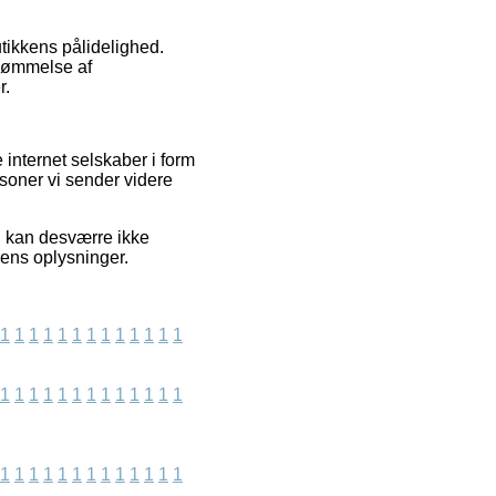
tikkens pålidelighed.
edømmelse af
r.
internet selskaber i form
ersoner vi sender videre
i kan desværre ikke
dens oplysninger.
1
1
1
1
1
1
1
1
1
1
1
1
1
1
1
1
1
1
1
1
1
1
1
1
1
1
1
1
1
1
1
1
1
1
1
1
1
1
1