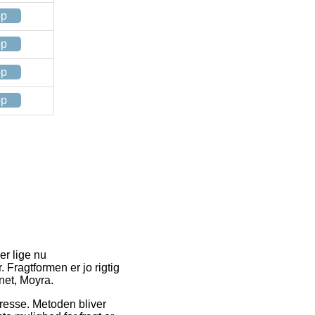
op
op
op
op
er lige nu
 Fragtformen er jo rigtig
net, Moyra.
adresse. Metoden bliver