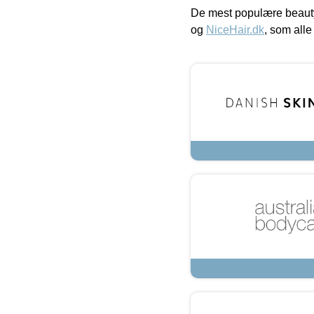
De mest populære beauty
og
NiceHair.dk
, som alle 