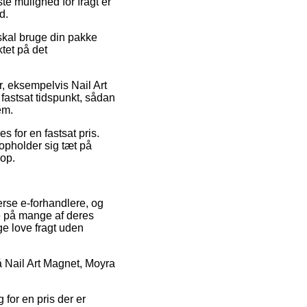
te mulighed for fragt er
d.
 skal bruge din pakke
tet på det
r, eksempelvis Nail Art
 fastsat tidspunkt, sådan
em.
s for en fastsat pris.
pholder sig tæt på
hop.
erse e-forhandlere, og
ne på mange af deres
ge love fragt uden
 på Nail Art Magnet, Moyra
g for en pris der er