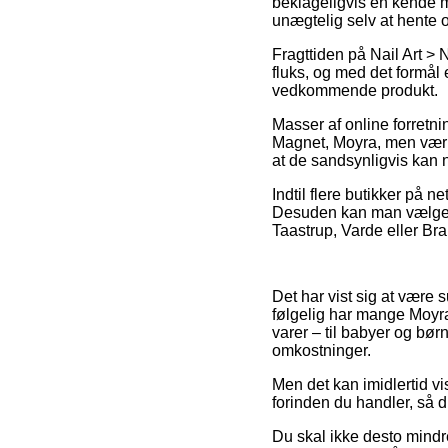
beklageligvis en kende me
unægtelig selv at hente o
Fragttiden på Nail Art > 
fluks, og med det formål 
vedkommende produkt.
Masser af online forretni
Magnet, Moyra, men vær på
at de sandsynligvis kan nå
Indtil flere butikker på n
Desuden kan man vælge d
Taastrup, Varde eller Bra
Det har vist sig at være 
følgelig har mange Moyra
varer – til babyer og bø
omkostninger.
Men det kan imidlertid vis
forinden du handler, så d
Du skal ikke desto mindre 