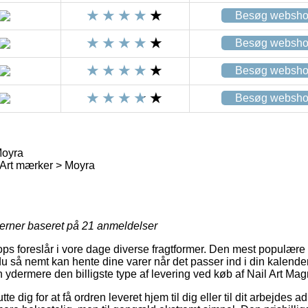
Besøg websh
Besøg websh
Besøg websh
Besøg websh
Moyra
l Art mærker > Moyra
jerner baseret på
21
anmeldelser
ps foreslår i vore dage diverse fragtformer. Den mest populære 
u så nemt kan hente dine varer når det passer ind i din kalender.
 ydermere den billigste type af levering ved køb af Nail Art Mag
e dig for at få ordren leveret hjem til dig eller til dit arbejdes 