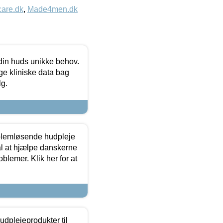
care.dk
,
Made4men.dk
 din huds unikke behov.
ge kliniske data bag
lg.
oblemløsende hudpleje
ål at hjælpe danskerne
lemer. Klik her for at
dplejeprodukter til