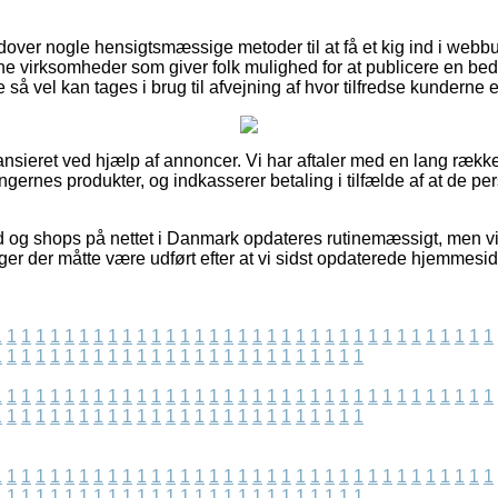
ver nogle hensigtsmæssige metoder til at få et kig ind i webbu
ne virksomheder som giver folk mulighed for at publicere en b
så vel kan tages i brug til afvejning af hvor tilfredse kunderne e
nsieret ved hjælp af annoncer. Vi har aftaler med en lang række 
ningernes produkter, og indkasserer betaling i tilfælde af at de p
d og shops på nettet i Danmark opdateres rutinemæssigt, men v
ger der måtte være udført efter at vi sidst opdaterede hjemmesi
1
1
1
1
1
1
1
1
1
1
1
1
1
1
1
1
1
1
1
1
1
1
1
1
1
1
1
1
1
1
1
1
1
1
1
1
1
1
1
1
1
1
1
1
1
1
1
1
1
1
1
1
1
1
1
1
1
1
1
1
1
1
1
1
1
1
1
1
1
1
1
1
1
1
1
1
1
1
1
1
1
1
1
1
1
1
1
1
1
1
1
1
1
1
1
1
1
1
1
1
1
1
1
1
1
1
1
1
1
1
1
1
1
1
1
1
1
1
1
1
1
1
1
1
1
1
1
1
1
1
1
1
1
1
1
1
1
1
1
1
1
1
1
1
1
1
1
1
1
1
1
1
1
1
1
1
1
1
1
1
1
1
1
1
1
1
1
1
1
1
1
1
1
1
1
1
1
1
1
1
1
1
1