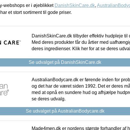
-webshops er i øjeblikket
DanishSkinCare.dk
,
AustralianBody
har et stort sortiment til gode priser.
DanishSkinCare.dk tilbyder effektiv hudpleje til
Med deres produkter får du årtier med uafhængi
deres ingredienser. Klik her for at se deres udva
Se udvalget på DanishSkinCare.dk
AustralianBodycare.dk er førende inden for pr
og det har de været siden 1992. Det er deres m
med at opnå en sundere hud og afhjælpe hudprob
se deres udvalg.
Se udvalget på AustralianBodycare.dk
Made4men.dk er nordens største forhandler af hu