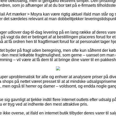
re bekostelig, men til gengæld ekstremt simpel. Den prisbilligs
rdren, som jo afhænger af at du bor tæt på e-firmaets tilholdsste
Nail Art mærker > Moyra kan være rigtig aktuel ifald man står og
er det særdeles relevant at man dobbelttjekker leveringstidspunk
nger udlover dag-til-dag levering på en lang række af deres vare
 vagt da det er betinget af at bestillingen placeres forud for et
 at få ordren hen til fragtfirmaet forud for at personalet tager hj
ettet byder på fragt uden beregning, men ofte kun såfremt der købe
en mest letkøbte fragtmulighed, som gerne – uanset om man o
mming – vil være at få dem til at bringe dine varer til en pakkes
super uproblematisk for alle og enhver at analysere priser på div
 shops på nettet været presset til at at mindske udsalgspriser
rn, men også til herrer og damer – voldsomt, og endda nogle gan
e sig gavnligt at tjekke indtil flere internet outlets efter udsalg
u er tryg ved at indhente den mest attraktive pris.
ikke overse, at ifald en internet butik tilbyder deres varer til sal