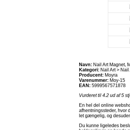
Navn:
Nail Art Magnet, 
Kategori:
Nail Art > Nai
Producent:
Moyra
Varenummer:
Moy-15
EAN:
5999567571878
Vurderet til
4.2
ud af 5 st
En hel del online websho
afhentningssteder, hvor d
let gængelig, og desuden
Du kunne ligeledes beslutt