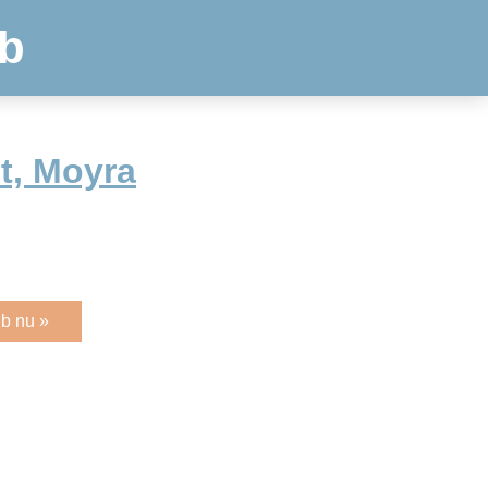
b
t, Moyra
b nu »