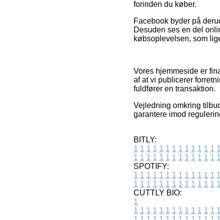
forinden du køber.
Facebook byder på derudo
Desuden ses en del onli
købsoplevelsen, som lige 
Vores hjemmeside er fina
af at vi publicerer forret
fuldfører en transaktion.
Vejledning omkring tilbu
garantere imod regulerin
BITLY:
1
1
1
1
1
1
1
1
1
1
1
1
1
1
1
1
1
1
1
1
1
1
1
1
1
1
SPOTIFY:
1
1
1
1
1
1
1
1
1
1
1
1
1
1
1
1
1
1
1
1
1
1
1
1
1
1
CUTTLY BIO:
1
1
1
1
1
1
1
1
1
1
1
1
1
1
1
1
1
1
1
1
1
1
1
1
1
1
1