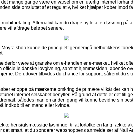
det mange gange være en varsel om en uærlig internet forhandl
nden side omsluttet af et regulativ, hvilket hjælper køber imod fa
r mobilbetaling. Alternativt kan du drage nytte af en løsning på 
llere vil afdrage beløbet senere.
 Moyra shop kunne de principielt gennemgå netbutikkens forretn
t.
nne derfor være at granske om e-handlen er e-mærket, hvilket ofte
en officielle danske lovgivning, samt at hjemmesiden løbende ove
jerne. Derudover tilbydes du chance for support, såfremt du skul
 køber er oppe på mærkerne omkring de primære vilkår der kan 
urret internet selskabet benytter. På grund af dette er det tillig
dremail, således man en anden gang vil kunne bevidne sin bestil
å indkøb til en mand eller kvinde.
række hensigtsmæssige løsninger til at fortolke en lang række a
er det smart, at du sonderer webshoppens anmeldelser af Nail A