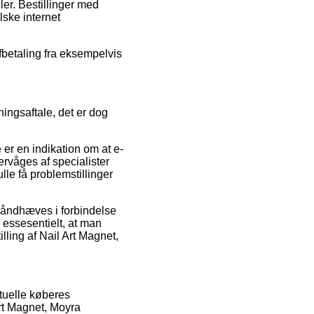
er. Bestillinger med
lske internet
afbetaling fra eksempelvis
ingsaftale, det er dog
 er en indikation om at e-
rvåges af specialister
le få problemstillinger
håndhæves i forbindelse
e essesentielt, at man
ling af Nail Art Magnet,
ktuelle køberes
rt Magnet, Moyra