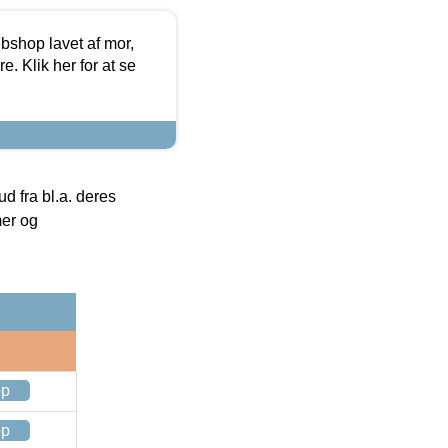
bshop lavet af mor,
. Klik her for at se
 fra bl.a. deres
mer og
op
op