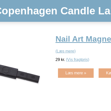
Copenhagen Candle La
Nail Art Magne
(Læs mere)
29
kr.
(Vis fragtpris)
Læs mere »
Kø