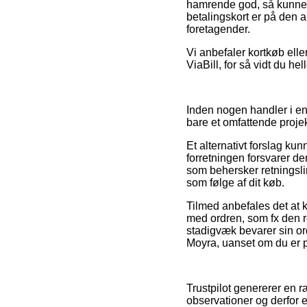
hamrende god, så kunne 
betalingskort er på den a
foretagender.
Vi anbefaler kortkøb elle
ViaBill, for så vidt du he
Inden nogen handler i en
bare et omfattende projek
Et alternativt forslag ku
forretningen forsvarer d
som behersker retningslin
som følge af dit køb.
Tilmed anbefales det at
med ordren, som fx den ret
stadigvæk bevarer sin or
Moyra, uanset om du er p
Trustpilot genererer en 
observationer og derfor 