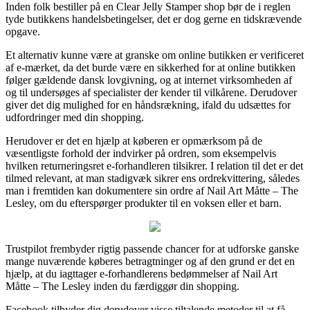
Inden folk bestiller på en Clear Jelly Stamper shop bør de i reglen
tyde butikkens handelsbetingelser, det er dog gerne en tidskrævende
opgave.
Et alternativ kunne være at granske om online butikken er verificeret
af e-mærket, da det burde være en sikkerhed for at online butikken
følger gældende dansk lovgivning, og at internet virksomheden af
og til undersøges af specialister der kender til vilkårene. Derudover
giver det dig mulighed for en håndsrækning, ifald du udsættes for
udfordringer med din shopping.
Herudover er det en hjælp at køberen er opmærksom på de
væsentligste forhold der indvirker på ordren, som eksempelvis
hvilken returneringsret e-forhandleren tilsikrer. I relation til det er det
tilmed relevant, at man stadigvæk sikrer ens ordrekvittering, således
man i fremtiden kan dokumentere sin ordre af Nail Art Måtte – The
Lesley, om du efterspørger produkter til en voksen eller et barn.
Trustpilot frembyder rigtig passende chancer for at udforske ganske
mange nuværende køberes betragtninger og af den grund er det en
hjælp, at du iagttager e-forhandlerens bedømmelser af Nail Art
Måtte – The Lesley inden du færdiggør din shopping.
Facebook tilbyder dig derudover visse tiltalende metoder til at få