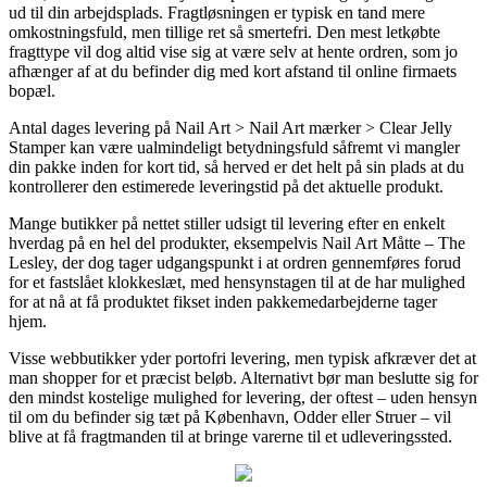
ud til din arbejdsplads. Fragtløsningen er typisk en tand mere
omkostningsfuld, men tillige ret så smertefri. Den mest letkøbte
fragttype vil dog altid vise sig at være selv at hente ordren, som jo
afhænger af at du befinder dig med kort afstand til online firmaets
bopæl.
Antal dages levering på Nail Art > Nail Art mærker > Clear Jelly
Stamper kan være ualmindeligt betydningsfuld såfremt vi mangler
din pakke inden for kort tid, så herved er det helt på sin plads at du
kontrollerer den estimerede leveringstid på det aktuelle produkt.
Mange butikker på nettet stiller udsigt til levering efter en enkelt
hverdag på en hel del produkter, eksempelvis Nail Art Måtte – The
Lesley, der dog tager udgangspunkt i at ordren gennemføres forud
for et fastslået klokkeslæt, med hensynstagen til at de har mulighed
for at nå at få produktet fikset inden pakkemedarbejderne tager
hjem.
Visse webbutikker yder portofri levering, men typisk afkræver det at
man shopper for et præcist beløb. Alternativt bør man beslutte sig for
den mindst kostelige mulighed for levering, der oftest – uden hensyn
til om du befinder sig tæt på København, Odder eller Struer – vil
blive at få fragtmanden til at bringe varerne til et udleveringssted.