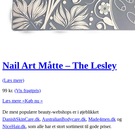
Nail Art Måtte – The Lesley
(Læs mere)
99
kr.
(Vis fragtpris)
Læs mere »
Køb nu »
De mest populære beauty-webshops er i øjeblikket
DanishSkinCare.dk
,
AustralianBodycare.dk
,
Made4men.dk
og
NiceHair.dk
, som alle har et stort sortiment til gode priser.