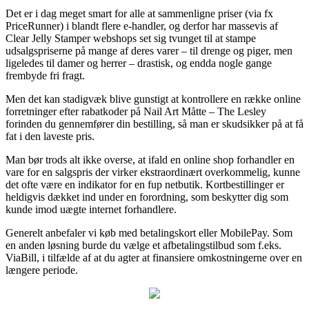
Det er i dag meget smart for alle at sammenligne priser (via fx
PriceRunner) i blandt flere e-handler, og derfor har massevis af
Clear Jelly Stamper webshops set sig tvunget til at stampe
udsalgspriserne på mange af deres varer – til drenge og piger, men
ligeledes til damer og herrer – drastisk, og endda nogle gange
frembyde fri fragt.
Men det kan stadigvæk blive gunstigt at kontrollere en række online
forretninger efter rabatkoder på Nail Art Måtte – The Lesley
forinden du gennemfører din bestilling, så man er skudsikker på at få
fat i den laveste pris.
Man bør trods alt ikke overse, at ifald en online shop forhandler en
vare for en salgspris der virker ekstraordinært overkommelig, kunne
det ofte være en indikator for en fup netbutik. Kortbestillinger er
heldigvis dækket ind under en forordning, som beskytter dig som
kunde imod uægte internet forhandlere.
Generelt anbefaler vi køb med betalingskort eller MobilePay. Som
en anden løsning burde du vælge et afbetalingstilbud som f.eks.
ViaBill, i tilfælde af at du agter at finansiere omkostningerne over en
længere periode.