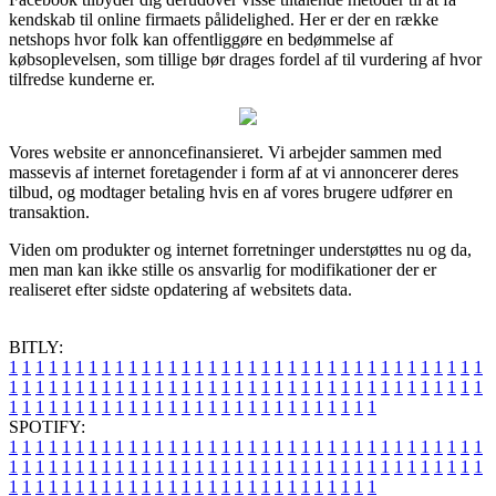
kendskab til online firmaets pålidelighed. Her er der en række
netshops hvor folk kan offentliggøre en bedømmelse af
købsoplevelsen, som tillige bør drages fordel af til vurdering af hvor
tilfredse kunderne er.
Vores website er annoncefinansieret. Vi arbejder sammen med
massevis af internet foretagender i form af at vi annoncerer deres
tilbud, og modtager betaling hvis en af vores brugere udfører en
transaktion.
Viden om produkter og internet forretninger understøttes nu og da,
men man kan ikke stille os ansvarlig for modifikationer der er
realiseret efter sidste opdatering af websitets data.
BITLY:
1
1
1
1
1
1
1
1
1
1
1
1
1
1
1
1
1
1
1
1
1
1
1
1
1
1
1
1
1
1
1
1
1
1
1
1
1
1
1
1
1
1
1
1
1
1
1
1
1
1
1
1
1
1
1
1
1
1
1
1
1
1
1
1
1
1
1
1
1
1
1
1
1
1
1
1
1
1
1
1
1
1
1
1
1
1
1
1
1
1
1
1
1
1
1
1
1
1
1
1
SPOTIFY:
1
1
1
1
1
1
1
1
1
1
1
1
1
1
1
1
1
1
1
1
1
1
1
1
1
1
1
1
1
1
1
1
1
1
1
1
1
1
1
1
1
1
1
1
1
1
1
1
1
1
1
1
1
1
1
1
1
1
1
1
1
1
1
1
1
1
1
1
1
1
1
1
1
1
1
1
1
1
1
1
1
1
1
1
1
1
1
1
1
1
1
1
1
1
1
1
1
1
1
1