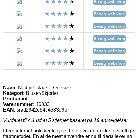
Besøg webshop
Besøg webshop
Besøg webshop
Besøg webshop
Besøg webshop
Besøg webshop
Navn:
Nadine Black – Onesize
Kategori:
Bluser/Skjorter
Producent:
Varenummer:
46833
EAN:
sratf2942e54c4683d9b
Vurderet til
4.1
ud af 5 stjerner baseret på
19
anmeldelser
Flere internet butikker tilbyder heldigvis en række forskellige
fragtmetoder. En af de mest anvendte er nu til dags levering