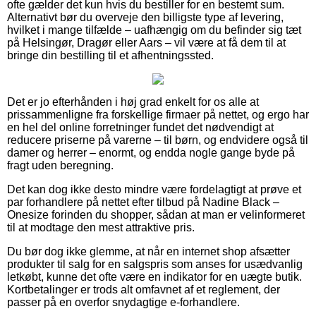
ofte gælder det kun hvis du bestiller for en bestemt sum.
Alternativt bør du overveje den billigste type af levering,
hvilket i mange tilfælde – uafhængig om du befinder sig tæt
på Helsingør, Dragør eller Aars – vil være at få dem til at
bringe din bestilling til et afhentningssted.
Det er jo efterhånden i høj grad enkelt for os alle at
prissammenligne fra forskellige firmaer på nettet, og ergo har
en hel del online forretninger fundet det nødvendigt at
reducere priserne på varerne – til børn, og endvidere også til
damer og herrer – enormt, og endda nogle gange byde på
fragt uden beregning.
Det kan dog ikke desto mindre være fordelagtigt at prøve et
par forhandlere på nettet efter tilbud på Nadine Black –
Onesize forinden du shopper, sådan at man er velinformeret
til at modtage den mest attraktive pris.
Du bør dog ikke glemme, at når en internet shop afsætter
produkter til salg for en salgspris som anses for usædvanlig
letkøbt, kunne det ofte være en indikator for en uægte butik.
Kortbetalinger er trods alt omfavnet af et reglement, der
passer på en overfor snydagtige e-forhandlere.