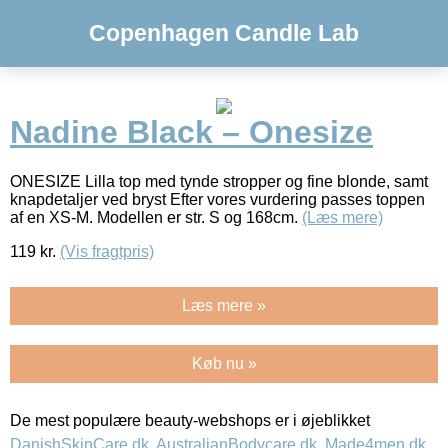
Copenhagen Candle Lab
Nadine Black – Onesize
ONESIZE Lilla top med tynde stropper og fine blonde, samt
knapdetaljer ved bryst Efter vores vurdering passes toppen
af en XS-M. Modellen er str. S og 168cm.
(Læs mere)
119
kr.
(Vis fragtpris)
Læs mere »
Køb nu »
De mest populære beauty-webshops er i øjeblikket
DanishSkinCare.dk
,
AustralianBodycare.dk
,
Made4men.dk