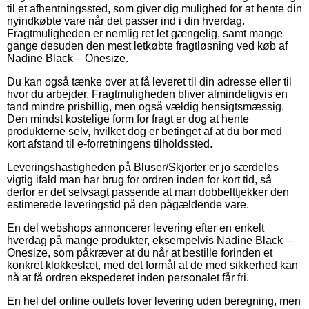
til et afhentningssted, som giver dig mulighed for at hente din
nyindkøbte vare når det passer ind i din hverdag.
Fragtmuligheden er nemlig ret let gængelig, samt mange
gange desuden den mest letkøbte fragtløsning ved køb af
Nadine Black – Onesize.
Du kan også tænke over at få leveret til din adresse eller til
hvor du arbejder. Fragtmuligheden bliver almindeligvis en
tand mindre prisbillig, men også vældig hensigtsmæssig.
Den mindst kostelige form for fragt er dog at hente
produkterne selv, hvilket dog er betinget af at du bor med
kort afstand til e-forretningens tilholdssted.
Leveringshastigheden på Bluser/Skjorter er jo særdeles
vigtig ifald man har brug for ordren inden for kort tid, så
derfor er det selvsagt passende at man dobbelttjekker den
estimerede leveringstid på den pågældende vare.
En del webshops annoncerer levering efter en enkelt
hverdag på mange produkter, eksempelvis Nadine Black –
Onesize, som påkræver at du når at bestille forinden et
konkret klokkeslæt, med det formål at de med sikkerhed kan
nå at få ordren ekspederet inden personalet får fri.
En hel del online outlets lover levering uden beregning, men