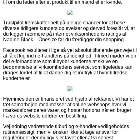
til om du leder efter et produkt til en mand eller kvinde.
Trustpilot fremskaffer helt pålidelige chancer for at bese
diverse tidligere kunders oplevelser og derved foreslår vi, at
du kigger nærmere på internet virksomhedens ratings af
Nadine Black – Onesize før du færdiggør din shopping.
Facebook resulterer i lige så vel absolut tiltalende genveje til
at få et kig ind i e-handlens pålidelighed. Tilmed møder vi en
del e-forhandlere som tilbyder kunderne at skrive en
bedømmelse af virksomhedens service, som ligeledes kan
drages fordel af til at danne dig et indtryk af hvor tilfredse
kunderne er.
Hjemmesiden er finansieret ved hjælp af reklamer. Vi har et
tæt samarbejde med masser af online webshops hvor vi
markedsfører deres varer, og høster honorar når en bruger
fra vores website udfører en bestilling.
Vejledning vedrørende tilbud og e-handler vedligeholdes
rutinemæssigt, men vi ønsker ikke at tage ansvar for
reguleringer der muligvis er lavet efter at vi senest