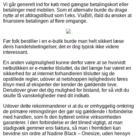
Vi går generelt ind for køb med gængse betalingskort eller
betalinger med mobilen. Som et alternativ burde du drage
nytte af et afdragstilbud som f.eks. ViaBill, ifald du ønsker at
finansiere betalingen af flere omgange.
Før folk bestiller i en e-butik burde man helt sikkert læse
dens handelsbetingelser, det er dog typisk ikke videre
interessant.
En anden valgmulighed kunne derfor være at se hvorvidt
netbutikken er e-mærke tilsluttet, da det længe har været en
sikkerhed for at internet forhandleren tilslutter sig de
opstillede regler, udover at netshoppen lejlighedsvis føres
tilsyn med af eksperter der kender de gældende love.
Derudover giver det dig mulighed for bistand, for så vidt du
skulle få vanskeligheder med dit indkøb.
Udover dette rekommanderer vi at du er omhyggelig omkring
de primære retningslinjer der gør sig gældende i forbindelse
med handlen, som fx den bytteret online virksomheden
garanterer. I den forbindelse er det tilmed vigtigt, at man
stadigvæk gemmer ens faktura, så man i fremtiden kan
bevidne sin ordre af Nadine Black – Onesize, uden hensyn