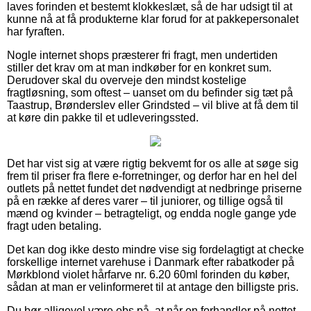
laves forinden et bestemt klokkeslæt, så de har udsigt til at
kunne nå at få produkterne klar forud for at pakkepersonalet
har fyraften.
Nogle internet shops præsterer fri fragt, men undertiden
stiller det krav om at man indkøber for en konkret sum.
Derudover skal du overveje den mindst kostelige
fragtløsning, som oftest – uanset om du befinder sig tæt på
Taastrup, Brønderslev eller Grindsted – vil blive at få dem til
at køre din pakke til et udleveringssted.
Det har vist sig at være rigtig bekvemt for os alle at søge sig
frem til priser fra flere e-forretninger, og derfor har en hel del
outlets på nettet fundet det nødvendigt at nedbringe priserne
på en række af deres varer – til juniorer, og tillige også til
mænd og kvinder – betragteligt, og endda nogle gange yde
fragt uden betaling.
Det kan dog ikke desto mindre vise sig fordelagtigt at checke
forskellige internet varehuse i Danmark efter rabatkoder på
Mørkblond violet hårfarve nr. 6.20 60ml forinden du køber,
sådan at man er velinformeret til at antage den billigste pris.
Du bør alligevel være obs på, at når en forhandler på nettet