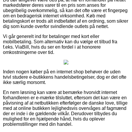
markedsfører deres varer til en pris som anses for
ubegribelig overkommelig, så kan det ofte være et fingerpeg
om en bedragerisk internet virksomhed. Køb med
betalingskort er trods alt indbefattet af en ordning, som sikrer
dig som kunde overfor svindlende outlets på nettet.
Vi går generelt ind for betalinger med kort eller
mobilbetaling. Som alternativ kan du vælge et tilbud fra
f.eks. ViaBill, hvis du ser en fordel i at honorere
omkostningerne over tid.
Inden nogen køber på en internet shop behøver de uden
tvivl studere e-butikkens handelsbetingelser, dog er det ofte
ikke særlig morsomt.
En nem løsning kan være at bemærke hvorvidt internet
forhandleren er e-mærke tilsluttet, eftersom det kan være en
påvisning af at netbutikken efterfølger de danske love, tillige
med at online butikken lejlighedsvis overvåges af fagmænd
der er inde i de gældende vilkår. Derudover tilbydes du
mulighed for en hjælpende hånd, hvis du oplever
problemstillinger med din handel.