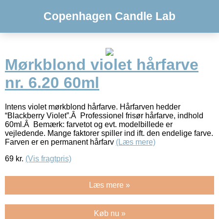
Copenhagen Candle Lab
Mørkblond violet hårfarve
nr. 6.20 60ml
Intens violet mørkblond hårfarve. Hårfarven hedder
“Blackberry Violet”.Â Professionel frisør hårfarve, indhold
60ml.Â Bemærk: farvetot og evt. modelbillede er
vejledende. Mange faktorer spiller ind ift. den endelige farve.
Farven er en permanent hårfarv
(Læs mere)
69
kr.
(Vis fragtpris)
Læs mere »
Køb nu »