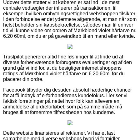
Udover dette støtter vi at køberen er sat ind i de mest
centrale vedtægter der influerer på transaktionen, til
eksempel hvilken ombytningsrettighed webshoppen tilsikrer.
I den forbindelse er det ydermere afgørende, at man når som
helst beholder sin købsbekræftelse, således man til enhver
tid vil kunne vidne om ordren af Mørkblond violet hårfarve nr.
6.20 60ml, om du er på gaveindkøb til en mand eller kvinde.
Trustpilot genererer altid fine løsninger til at finde ud af
diverse forhenværende forbrugeres evalueringer og af den
grund går vi ind for, at du besigtiger internet shoppens
ratings af Mørkblond violet hårfarve nr. 6.20 60ml før du
placerer din ordre.
Facebook tilbyder dig desuden absolut hæderlige chancer
for at få indtryk af e-forhandlerens kundefokus. Her ser vi
faktisk forretninger på nettet hvor folk kan aflevere en
anmeldelse af ordreforløbet, som på samme måde må
bruges til at fornemme tilfredsheden hos kunderne.
Dette website finansieres af reklamer. Vi har et fast
samarbejde med diverse webshops hvori vi formidler