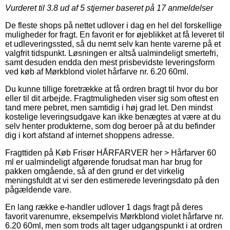
Vurderet til
3.8
ud af 5 stjerner baseret på
17
anmeldelser
De fleste shops på nettet udlover i dag en hel del forskellige
muligheder for fragt. En favorit er for øjeblikket at få leveret til
et udleveringssted, så du nemt selv kan hente varerne på et
valgfrit tidspunkt. Løsningen er altså ualmindeligt smertefri,
samt desuden endda den mest prisbevidste leveringsform
ved køb af Mørkblond violet hårfarve nr. 6.20 60ml.
Du kunne tillige foretrække at få ordren bragt til hvor du bor
eller til dit arbejde. Fragtmuligheden viser sig som oftest en
tand mere pebret, men samtidig i høj grad let. Den mindst
kostelige leveringsudgave kan ikke benægtes at være at du
selv henter produkterne, som dog beroer på at du befinder
dig i kort afstand af internet shoppens adresse.
Fragttiden på Køb Frisør HÅRFARVER her > Hårfarver 60
ml er ualmindeligt afgørende forudsat man har brug for
pakken omgående, så af den grund er det virkelig
meningsfuldt at vi ser den estimerede leveringsdato på den
pågældende vare.
En lang række e-handler udlover 1 dags fragt på deres
favorit varenumre, eksempelvis Mørkblond violet hårfarve nr.
6.20 60ml, men som trods alt tager udgangspunkt i at ordren