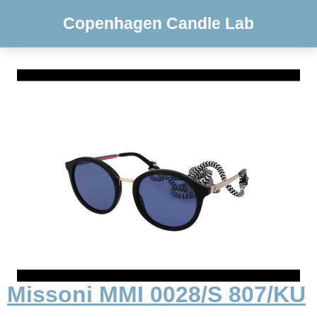
Copenhagen Candle Lab
Missoni MMI 0028/S 807/KU