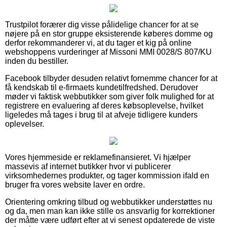
Trustpilot forærer dig visse pålidelige chancer for at se
nøjere på en stor gruppe eksisterende køberes domme og
derfor rekommanderer vi, at du tager et kig på online
webshoppens vurderinger af Missoni MMI 0028/S 807/KU
inden du bestiller.
Facebook tilbyder desuden relativt fornemme chancer for at
få kendskab til e-firmaets kundetilfredshed. Derudover
møder vi faktisk webbutikker som giver folk mulighed for at
registrere en evaluering af deres købsoplevelse, hvilket
ligeledes må tages i brug til at afveje tidligere kunders
oplevelser.
Vores hjemmeside er reklamefinansieret. Vi hjælper
massevis af internet butikker hvor vi publicerer
virksomhedernes produkter, og tager kommission ifald en
bruger fra vores website laver en ordre.
Orientering omkring tilbud og webbutikker understøttes nu
og da, men man kan ikke stille os ansvarlig for korrektioner
der måtte være udført efter at vi senest opdaterede de viste