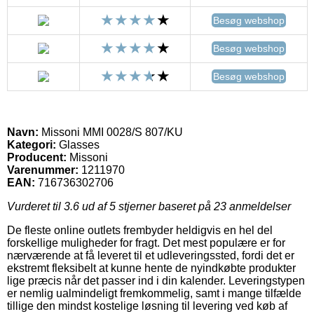
Besøg webshop
Besøg webshop
Besøg webshop
Navn:
Missoni MMI 0028/S 807/KU
Kategori:
Glasses
Producent:
Missoni
Varenummer:
1211970
EAN:
716736302706
Vurderet til
3.6
ud af 5 stjerner baseret på
23
anmeldelser
De fleste online outlets frembyder heldigvis en hel del
forskellige muligheder for fragt. Det mest populære er for
nærværende at få leveret til et udleveringssted, fordi det er
ekstremt fleksibelt at kunne hente de nyindkøbte produkter
lige præcis når det passer ind i din kalender. Leveringstypen
er nemlig ualmindeligt fremkommelig, samt i mange tilfælde
tillige den mindst kostelige løsning til levering ved køb af