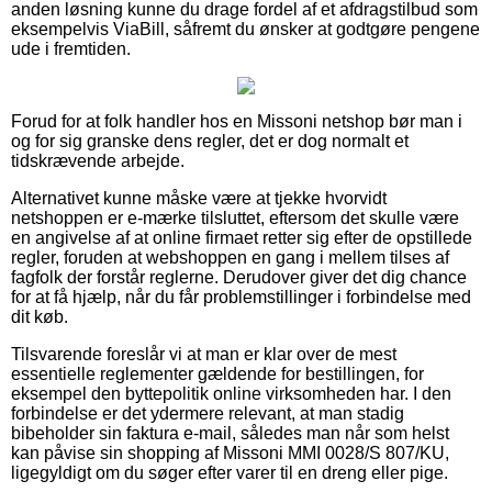
anden løsning kunne du drage fordel af et afdragstilbud som
eksempelvis ViaBill, såfremt du ønsker at godtgøre pengene
ude i fremtiden.
Forud for at folk handler hos en Missoni netshop bør man i
og for sig granske dens regler, det er dog normalt et
tidskrævende arbejde.
Alternativet kunne måske være at tjekke hvorvidt
netshoppen er e-mærke tilsluttet, eftersom det skulle være
en angivelse af at online firmaet retter sig efter de opstillede
regler, foruden at webshoppen en gang i mellem tilses af
fagfolk der forstår reglerne. Derudover giver det dig chance
for at få hjælp, når du får problemstillinger i forbindelse med
dit køb.
Tilsvarende foreslår vi at man er klar over de mest
essentielle reglementer gældende for bestillingen, for
eksempel den byttepolitik online virksomheden har. I den
forbindelse er det ydermere relevant, at man stadig
bibeholder sin faktura e-mail, således man når som helst
kan påvise sin shopping af Missoni MMI 0028/S 807/KU,
ligegyldigt om du søger efter varer til en dreng eller pige.