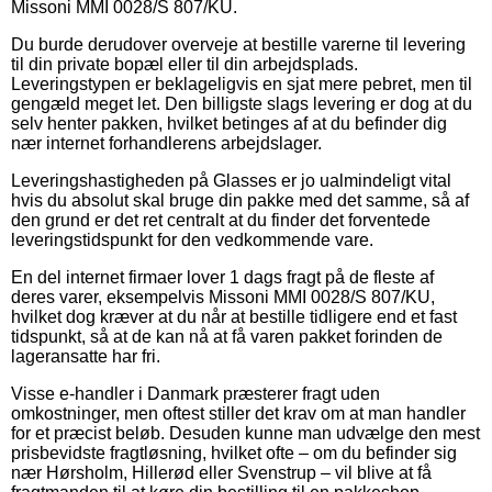
Missoni MMI 0028/S 807/KU.
Du burde derudover overveje at bestille varerne til levering
til din private bopæl eller til din arbejdsplads.
Leveringstypen er beklageligvis en sjat mere pebret, men til
gengæld meget let. Den billigste slags levering er dog at du
selv henter pakken, hvilket betinges af at du befinder dig
nær internet forhandlerens arbejdslager.
Leveringshastigheden på Glasses er jo ualmindeligt vital
hvis du absolut skal bruge din pakke med det samme, så af
den grund er det ret centralt at du finder det forventede
leveringstidspunkt for den vedkommende vare.
En del internet firmaer lover 1 dags fragt på de fleste af
deres varer, eksempelvis Missoni MMI 0028/S 807/KU,
hvilket dog kræver at du når at bestille tidligere end et fast
tidspunkt, så at de kan nå at få varen pakket forinden de
lageransatte har fri.
Visse e-handler i Danmark præsterer fragt uden
omkostninger, men oftest stiller det krav om at man handler
for et præcist beløb. Desuden kunne man udvælge den mest
prisbevidste fragtløsning, hvilket ofte – om du befinder sig
nær Hørsholm, Hillerød eller Svenstrup – vil blive at få