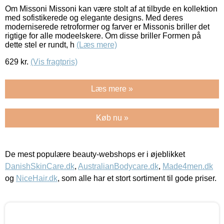
Om Missoni Missoni kan være stolt af at tilbyde en kollektion
med sofistikerede og elegante designs. Med deres
moderniserede retroformer og farver er Missonis briller det
rigtige for alle modeelskere. Om disse briller Formen på
dette stel er rundt, h
(Læs mere)
629
kr.
(Vis fragtpris)
Læs mere »
Køb nu »
De mest populære beauty-webshops er i øjeblikket
DanishSkinCare.dk
,
AustralianBodycare.dk
,
Made4men.dk
og
NiceHair.dk
, som alle har et stort sortiment til gode priser.