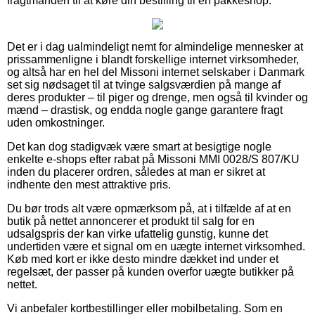
fragtmanden til at køre din bestilling til en pakkeshop.
Det er i dag ualmindeligt nemt for almindelige mennesker at
prissammenligne i blandt forskellige internet virksomheder,
og altså har en hel del Missoni internet selskaber i Danmark
set sig nødsaget til at tvinge salgsværdien på mange af
deres produkter – til piger og drenge, men også til kvinder og
mænd – drastisk, og endda nogle gange garantere fragt
uden omkostninger.
Det kan dog stadigvæk være smart at besigtige nogle
enkelte e-shops efter rabat på Missoni MMI 0028/S 807/KU
inden du placerer ordren, således at man er sikret at
indhente den mest attraktive pris.
Du bør trods alt være opmærksom på, at i tilfælde af at en
butik på nettet annoncerer et produkt til salg for en
udsalgspris der kan virke ufattelig gunstig, kunne det
undertiden være et signal om en uægte internet virksomhed.
Køb med kort er ikke desto mindre dækket ind under et
regelsæt, der passer på kunden overfor uægte butikker på
nettet.
Vi anbefaler kortbestillinger eller mobilbetaling. Som en