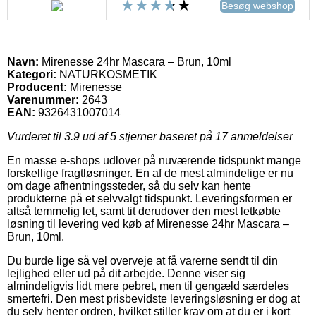
Besøg webshop
Navn:
Mirenesse 24hr Mascara – Brun, 10ml
Kategori:
NATURKOSMETIK
Producent:
Mirenesse
Varenummer:
2643
EAN:
9326431007014
Vurderet til
3.9
ud af 5 stjerner baseret på
17
anmeldelser
En masse e-shops udlover på nuværende tidspunkt mange
forskellige fragtløsninger. En af de mest almindelige er nu
om dage afhentningssteder, så du selv kan hente
produkterne på et selvvalgt tidspunkt. Leveringsformen er
altså temmelig let, samt tit derudover den mest letkøbte
løsning til levering ved køb af Mirenesse 24hr Mascara –
Brun, 10ml.
Du burde lige så vel overveje at få varerne sendt til din
lejlighed eller ud på dit arbejde. Denne viser sig
almindeligvis lidt mere pebret, men til gengæld særdeles
smertefri. Den mest prisbevidste leveringsløsning er dog at
du selv henter ordren, hvilket stiller krav om at du er i kort