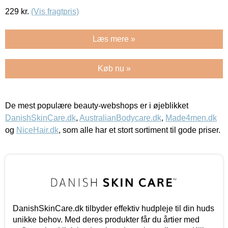
229
kr.
(Vis fragtpris)
Læs mere »
Køb nu »
De mest populære beauty-webshops er i øjeblikket
DanishSkinCare.dk
,
AustralianBodycare.dk
,
Made4men.dk
og
NiceHair.dk
, som alle har et stort sortiment til gode priser.
DanishSkinCare.dk tilbyder effektiv hudpleje til din huds
unikke behov. Med deres produkter får du årtier med