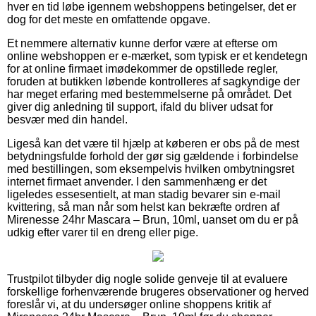
hver en tid løbe igennem webshoppens betingelser, det er
dog for det meste en omfattende opgave.
Et nemmere alternativ kunne derfor være at efterse om
online webshoppen er e-mærket, som typisk er et kendetegn
for at online firmaet imødekommer de opstillede regler,
foruden at butikken løbende kontrolleres af sagkyndige der
har meget erfaring med bestemmelserne på området. Det
giver dig anledning til support, ifald du bliver udsat for
besvær med din handel.
Ligeså kan det være til hjælp at køberen er obs på de mest
betydningsfulde forhold der gør sig gældende i forbindelse
med bestillingen, som eksempelvis hvilken ombytningsret
internet firmaet anvender. I den sammenhæng er det
ligeledes essesentielt, at man stadig bevarer sin e-mail
kvittering, så man når som helst kan bekræfte ordren af
Mirenesse 24hr Mascara – Brun, 10ml, uanset om du er på
udkig efter varer til en dreng eller pige.
Trustpilot tilbyder dig nogle solide genveje til at evaluere
forskellige forhenværende brugeres observationer og herved
foreslår vi, at du undersøger online shoppens kritik af