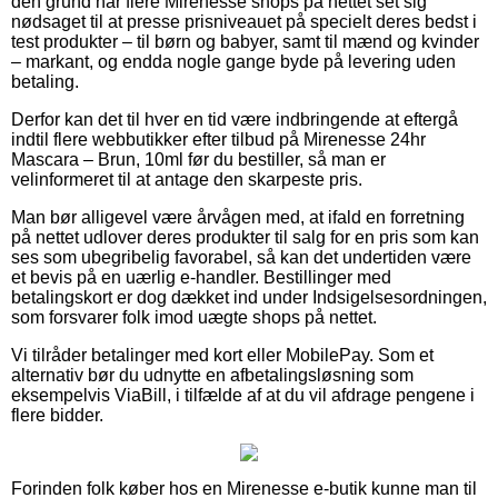
den grund har flere Mirenesse shops på nettet set sig
nødsaget til at presse prisniveauet på specielt deres bedst i
test produkter – til børn og babyer, samt til mænd og kvinder
– markant, og endda nogle gange byde på levering uden
betaling.
Derfor kan det til hver en tid være indbringende at eftergå
indtil flere webbutikker efter tilbud på Mirenesse 24hr
Mascara – Brun, 10ml før du bestiller, så man er
velinformeret til at antage den skarpeste pris.
Man bør alligevel være årvågen med, at ifald en forretning
på nettet udlover deres produkter til salg for en pris som kan
ses som ubegribelig favorabel, så kan det undertiden være
et bevis på en uærlig e-handler. Bestillinger med
betalingskort er dog dækket ind under Indsigelsesordningen,
som forsvarer folk imod uægte shops på nettet.
Vi tilråder betalinger med kort eller MobilePay. Som et
alternativ bør du udnytte en afbetalingsløsning som
eksempelvis ViaBill, i tilfælde af at du vil afdrage pengene i
flere bidder.
Forinden folk køber hos en Mirenesse e-butik kunne man til