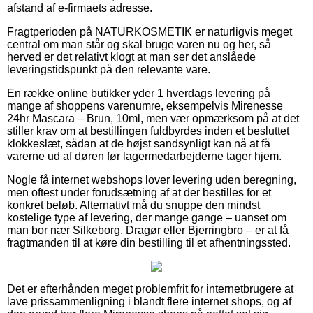
afstand af e-firmaets adresse.
Fragtperioden på NATURKOSMETIK er naturligvis meget
central om man står og skal bruge varen nu og her, så
herved er det relativt klogt at man ser det anslåede
leveringstidspunkt på den relevante vare.
En række online butikker yder 1 hverdags levering på
mange af shoppens varenumre, eksempelvis Mirenesse
24hr Mascara – Brun, 10ml, men vær opmærksom på at det
stiller krav om at bestillingen fuldbyrdes inden et besluttet
klokkeslæt, sådan at de højst sandsynligt kan nå at få
varerne ud af døren før lagermedarbejderne tager hjem.
Nogle få internet webshops lover levering uden beregning,
men oftest under forudsætning af at der bestilles for et
konkret beløb. Alternativt må du snuppe den mindst
kostelige type af levering, der mange gange – uanset om
man bor nær Silkeborg, Dragør eller Bjerringbro – er at få
fragtmanden til at køre din bestilling til et afhentningssted.
Det er efterhånden meget problemfrit for internetbrugere at
lave prissammenligning i blandt flere internet shops, og af