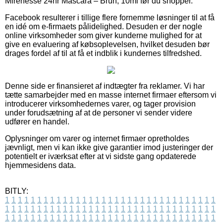
Mirenesse 24hr Mascara – Brun, 10ml før du shopper.
Facebook resulterer i tillige flere fornemme løsninger til at få
en idé om e-firmaets pålidelighed. Desuden er der nogle
online virksomheder som giver kunderne mulighed for at
give en evaluering af købsoplevelsen, hvilket desuden bør
drages fordel af til at få et indblik i kundernes tilfredshed.
Denne side er finansieret af indtægter fra reklamer. Vi har
tætte samarbejder med en masse internet firmaer eftersom vi
introducerer virksomhedernes varer, og tager provision
under forudsætning af at de personer vi sender videre
udfører en handel.
Oplysninger om varer og internet firmaer opretholdes
jævnligt, men vi kan ikke give garantier imod justeringer der
potentielt er iværksat efter at vi sidste gang opdaterede
hjemmesidens data.
BITLY:
1
1
1
1
1
1
1
1
1
1
1
1
1
1
1
1
1
1
1
1
1
1
1
1
1
1
1
1
1
1
1
1
1
1
1
1
1
1
1
1
1
1
1
1
1
1
1
1
1
1
1
1
1
1
1
1
1
1
1
1
1
1
1
1
1
1
1
1
1
1
1
1
1
1
1
1
1
1
1
1
1
1
1
1
1
1
1
1
1
1
1
1
1
1
1
1
1
1
1