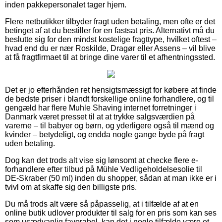
inden pakkepersonalet tager hjem.
Flere netbutikker tilbyder fragt uden betaling, men ofte er det
betinget af at du bestiller for en fastsat pris. Alternativt må du
beslutte sig for den mindst kostelige fragttype, hvilket oftest –
hvad end du er nær Roskilde, Dragør eller Assens – vil blive
at få fragtfirmaet til at bringe dine varer til et afhentningssted.
Det er jo efterhånden ret hensigtsmæssigt for købere at finde
de bedste priser i blandt forskellige online forhandlere, og til
gengæld har flere Muhle Shaving internet forretninger i
Danmark været presset til at at trykke salgsværdien på
varerne – til babyer og børn, og yderligere også til mænd og
kvinder – betydeligt, og endda nogle gange byde på fragt
uden betaling.
Dog kan det trods alt vise sig lønsomt at checke flere e-
forhandlere efter tilbud på Mühle Vedligeholdelsesolie til
DE-Skraber (50 ml) inden du shopper, sådan at man ikke er i
tvivl om at skaffe sig den billigste pris.
Du må trods alt være så påpasselig, at i tilfælde af at en
online butik udlover produkter til salg for en pris som kan ses
som usædvanlig favorabel, kan det i nogle tilfælde være et