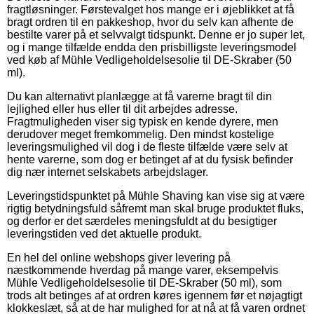
fragtløsninger. Førstevalget hos mange er i øjeblikket at få
bragt ordren til en pakkeshop, hvor du selv kan afhente de
bestilte varer på et selvvalgt tidspunkt. Denne er jo super let,
og i mange tilfælde endda den prisbilligste leveringsmodel
ved køb af Mühle Vedligeholdelsesolie til DE-Skraber (50
ml).
Du kan alternativt planlægge at få varerne bragt til din
lejlighed eller hus eller til dit arbejdes adresse.
Fragtmuligheden viser sig typisk en kende dyrere, men
derudover meget fremkommelig. Den mindst kostelige
leveringsmulighed vil dog i de fleste tilfælde være selv at
hente varerne, som dog er betinget af at du fysisk befinder
dig nær internet selskabets arbejdslager.
Leveringstidspunktet på Mühle Shaving kan vise sig at være
rigtig betydningsfuld såfremt man skal bruge produktet fluks,
og derfor er det særdeles meningsfuldt at du besigtiger
leveringstiden ved det aktuelle produkt.
En hel del online webshops giver levering på
næstkommende hverdag på mange varer, eksempelvis
Mühle Vedligeholdelsesolie til DE-Skraber (50 ml), som
trods alt betinges af at ordren køres igennem før et nøjagtigt
klokkeslæt, så at de har mulighed for at nå at få varen ordnet