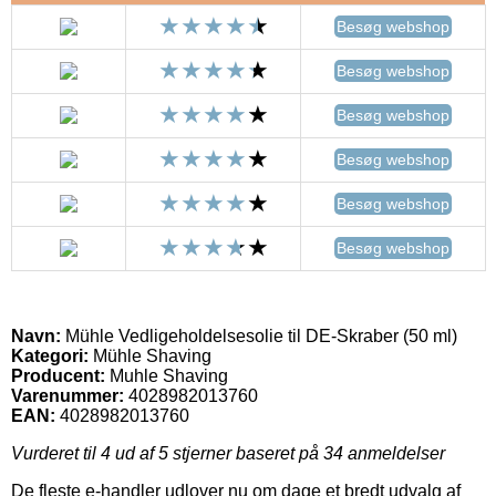
Besøg webshop
Besøg webshop
Besøg webshop
Besøg webshop
Besøg webshop
Besøg webshop
Navn:
Mühle Vedligeholdelsesolie til DE-Skraber (50 ml)
Kategori:
Mühle Shaving
Producent:
Muhle Shaving
Varenummer:
4028982013760
EAN:
4028982013760
Vurderet til
4
ud af 5 stjerner baseret på
34
anmeldelser
De fleste e-handler udlover nu om dage et bredt udvalg af