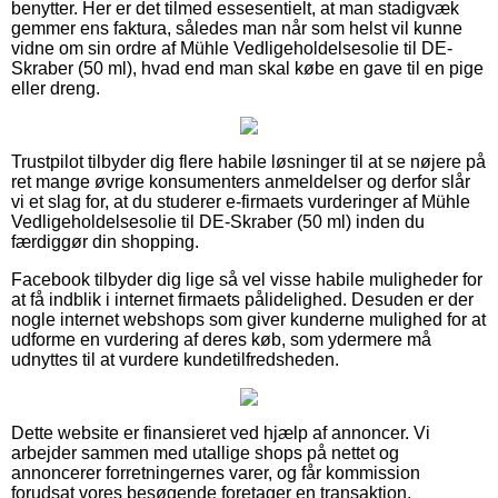
benytter. Her er det tilmed essesentielt, at man stadigvæk
gemmer ens faktura, således man når som helst vil kunne
vidne om sin ordre af Mühle Vedligeholdelsesolie til DE-
Skraber (50 ml), hvad end man skal købe en gave til en pige
eller dreng.
Trustpilot tilbyder dig flere habile løsninger til at se nøjere på
ret mange øvrige konsumenters anmeldelser og derfor slår
vi et slag for, at du studerer e-firmaets vurderinger af Mühle
Vedligeholdelsesolie til DE-Skraber (50 ml) inden du
færdiggør din shopping.
Facebook tilbyder dig lige så vel visse habile muligheder for
at få indblik i internet firmaets pålidelighed. Desuden er der
nogle internet webshops som giver kunderne mulighed for at
udforme en vurdering af deres køb, som ydermere må
udnyttes til at vurdere kundetilfredsheden.
Dette website er finansieret ved hjælp af annoncer. Vi
arbejder sammen med utallige shops på nettet og
annoncerer forretningernes varer, og får kommission
forudsat vores besøgende foretager en transaktion.