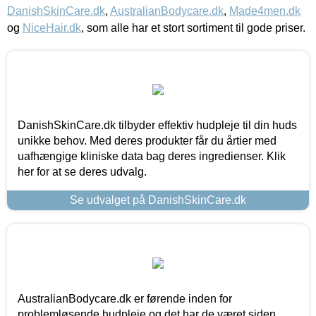
DanishSkinCare.dk
,
AustralianBodycare.dk
,
Made4men.dk
og
NiceHair.dk
, som alle har et stort sortiment til gode priser.
DanishSkinCare.dk tilbyder effektiv hudpleje til din huds
unikke behov. Med deres produkter får du årtier med
uafhængige kliniske data bag deres ingredienser. Klik
her for at se deres udvalg.
Se udvalget på DanishSkinCare.dk
AustralianBodycare.dk er førende inden for
problemløsende hudpleje og det har de været siden