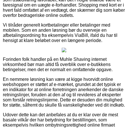
faresignal om en uægte e-forhandler. Shopping med kort er i
hvert fald omfattet af en vedtægt, der skærmer dig som køber
overfor bedrageriske online outlets.
Vi tilråder generelt kortbetalinger eller betalinger med
mobilen. Som en anden løsning bør du overveje en
afbetalingsordning fra eksempelvis ViaBill, ifald du har til
hensigt at klare beløbet over en længere periode.
Forinden folk handler på en Muhle Shaving internet
virksomhed bør man altid få overblik over e-butikkens
betingelser, men det er normalt en omfattende opgave.
En nemmere løsning kan være at kigge hvorvidt online
webshoppen er støttet af e-mærket, grundet at det typisk er
en indikator for at online forretningen anerkender de danske
retningslinjer, foruden at den af og til revideres af eksperter
som forstår retningslinjerne. Dette er desuden din mulighed
for støtte, såfremt du skulle få vanskeligheder ved dit indkøb.
Udover dette kan det anbefales at du er klar over de mest
basale vilkår der har betydning for bestillingen, som
eksempelvis hvilken ombytningsrettighed online firmaet