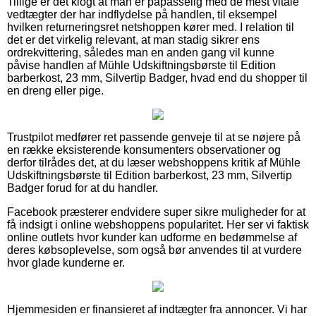
Tillige er det klogt at man er påpasselig med de mest vitale
vedtægter der har indflydelse på handlen, til eksempel
hvilken returneringsret netshoppen kører med. I relation til
det er det virkelig relevant, at man stadig sikrer ens
ordrekvittering, således man en anden gang vil kunne
påvise handlen af Mühle Udskiftningsbørste til Edition
barberkost, 23 mm, Silvertip Badger, hvad end du shopper til
en dreng eller pige.
Trustpilot medfører ret passende genveje til at se nøjere på
en række eksisterende konsumenters observationer og
derfor tilrådes det, at du læser webshoppens kritik af Mühle
Udskiftningsbørste til Edition barberkost, 23 mm, Silvertip
Badger forud for at du handler.
Facebook præsterer endvidere super sikre muligheder for at
få indsigt i online webshoppens popularitet. Her ser vi faktisk
online outlets hvor kunder kan udforme en bedømmelse af
deres købsoplevelse, som også bør anvendes til at vurdere
hvor glade kunderne er.
Hjemmesiden er finansieret af indtægter fra annoncer. Vi har