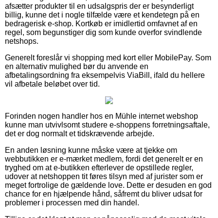
afsætter produkter til en udsalgspris der er besynderligt
billig, kunne det i nogle tilfælde være et kendetegn på en
bedragerisk e-shop. Kortkøb er imidlertid omfavnet af en
regel, som begunstiger dig som kunde overfor svindlende
netshops.
Generelt foreslår vi shopping med kort eller MobilePay. Som
en alternativ mulighed bør du anvende en
afbetalingsordning fra eksempelvis ViaBill, ifald du hellere
vil afbetale beløbet over tid.
Forinden nogen handler hos en Mühle internet webshop
kunne man utvivlsomt studere e-shoppens forretningsaftale,
det er dog normalt et tidskrævende arbejde.
En anden løsning kunne måske være at tjekke om
webbutikken er e-mærket medlem, fordi det generelt er en
tryghed om at e-butikken efterlever de opstillede regler,
udover at netshoppen tit føres tilsyn med af jurister som er
meget fortrolige de gældende love. Dette er desuden en god
chance for en hjælpende hånd, såfremt du bliver udsat for
problemer i processen med din handel.