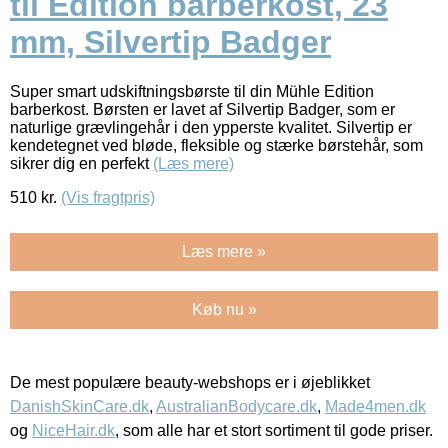
til Edition barberkost, 23
mm, Silvertip Badger
Super smart udskiftningsbørste til din Mühle Edition
barberkost. Børsten er lavet af Silvertip Badger, som er
naturlige grævlingehår i den ypperste kvalitet. Silvertip er
kendetegnet ved bløde, fleksible og stærke børstehår, som
sikrer dig en perfekt
(Læs mere)
510
kr.
(Vis fragtpris)
Læs mere »
Køb nu »
De mest populære beauty-webshops er i øjeblikket
DanishSkinCare.dk
,
AustralianBodycare.dk
,
Made4men.dk
og
NiceHair.dk
, som alle har et stort sortiment til gode priser.