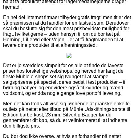
nå at få produktet afsendt før lagermedarbejderne drager
hjemad.
En hel del internet firmaer tilbyder gratis fragt, men tit er det
så præmissen at du handler for en fastsat sum. Derudover
skal du beslutte sig for den mest prisbevidste mulighed for
fragt, hvilket gerne – uden hensyn til om du bor tæt på
Herning, Lillerød eller Vejen – er at få fragtmanden til at
levere dine produkter til et afhentningssted.
Det er jo særdeles simpelt for os alle at finde de laveste
priser hos forskellige webshops, og herved har langt de
fleste Mühle e-shops set sig tvunget til at stampe
salgspriserne på specielt deres bedst i test produkter – til
børn og babyer, og endvidere også til kvinder og mænd –
voldsomt, og endda nogle gange love portofri levering.
Men det kan trods alt vise sig lønnende at granske enkelte
outlets på nettet efter tilbud på Mühle Udskiftningsbørste til
Edition barberkost, 23 mm, Silvertip Badger før du
gennemfører dit køb, så du er velinformeret til at indhente
den billigste pris.
Du bør dog ikke overse, at hvis en forhandler på nettet