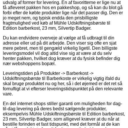
udvalg af former for levering. En af favoritterne er lige nu at
få afleveret pakken hos en pakkeshop, og så kan du blot gå
forbi efter de købte produkter lige når det passer dig. Den er
jo meget nem, og typisk endda den prisbilligste
fragtmulighed ved køb af Mühle Udskiftningsbørste til
Edition barberkost, 23 mm, Silvertip Badger.
Du kan endvidere overveje at vælge at få udbragt til din
adresse eller ud på dit arbejde. Den viser sig ofte en sjat
mere pebret, men til gengæld virkelig ligetil. Den billigste
leveringsmodel vil dog altid vise sig at være at du selv
henter pakken, hvilket dog kræver at du fysisk befinder dig
nær webshoppens bopæl.
Leveringstiden på Produkter -> Barberkost ->
Udskiftningsbørste til Barberkoste er virkelig vigtig ifald du
skal bruge produktet nu og her, så i det øjemed er det ret så
fornuftigt at vi efterser leveringstidspunktet på den relevante
vare.
En del internet shops stiller garanti om muligheden for dag-
til-dag levering på deres bedst sælgende produkter,
eksempelvis Mühle Udskiftningsbørste til Edition barberkost,
23 mm, Silvertip Badger, som alligevel kræver at du når at
bestille forinden et fast tidspunkt, med det formål at de kan