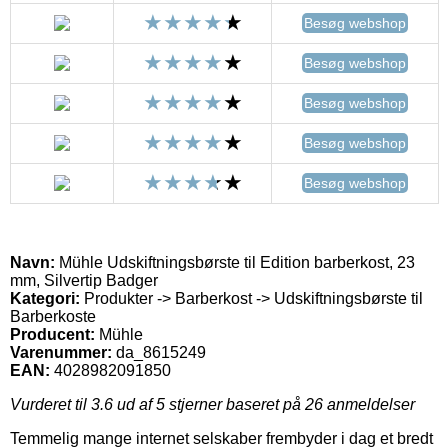
Besøg webshop
Besøg webshop
Besøg webshop
Besøg webshop
Besøg webshop
Navn:
Mühle Udskiftningsbørste til Edition barberkost, 23
mm, Silvertip Badger
Kategori:
Produkter -> Barberkost -> Udskiftningsbørste til
Barberkoste
Producent:
Mühle
Varenummer:
da_8615249
EAN:
4028982091850
Vurderet til
3.6
ud af 5 stjerner baseret på
26
anmeldelser
Temmelig mange internet selskaber frembyder i dag et bredt