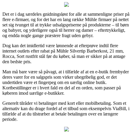
Det er i dag særdeles gnidningsløst for alle at sammenligne priser på
flere e-firmaer, og for det har en lang række Mühle firmaer på nettet
set sig tvunget til at trykke udsalgspriserne på produkterne – til børn
og babyer, og yderligere også til herrer og damer – eftertrykkeligt,
og endda nogle gange præstere fragt uden gebyr.
Dog kan det imidlertid være lønnende at efterprøve indtil flere
internet outlets efter rabat på Mühle Silvertip Barberkost, 21 mm,
Rocca, Sort rustfrit stål før du køber, så man er sikker på at antage
den bedste pris.
Man må bare være så påvagt, at i tilfælde af at en e-butik frembyder
deres varer for en salgspris som virker ubegribelig god, er det
undertiden være et fingerpeg om en uærlig online butik.
Kortbestillinger er i hvert fald en del af en orden, som passer på
køberen imod uærlige e-butikker.
Generelt tilråder vi betalinger med kort eller mobilbetaling. Som et
alternativ kan du drage fordel af et tilbud som eksempelvis ViaBill, i
tilfælde af at du tilstræber at betale betalingen over en længere
periode.