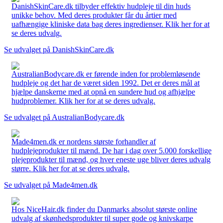
DanishSkinCare.dk tilbyder effektiv hudpleje til din huds
unikke behov. Med deres produkter får du årtier med
uafhængige kliniske data bag deres ingredienser. Klik her for at
se deres udvalg.
Se udvalget på DanishSkinCare.dk
AustralianBodycare.dk er førende inden for problemløsende
hudpleje og det har de været siden 1992. Det er deres mål at
hjælpe danskerne med at opnå en sundere hud og afhjælpe
hudproblemer. Klik her for at se deres udvalg.
Se udvalget på AustralianBodycare.dk
Made4men.dk er nordens største forhandler af
hudplejeprodukter til mænd. De har i dag over 5.000 forskellige
plejeprodukter til mænd, og hver eneste uge bliver deres udvalg
større. Klik her for at se deres udvalg.
Se udvalget på Made4men.dk
Hos NiceHair.dk finder du Danmarks absolut største online
udvalg af skønhedsprodukter til super gode og knivskarpe