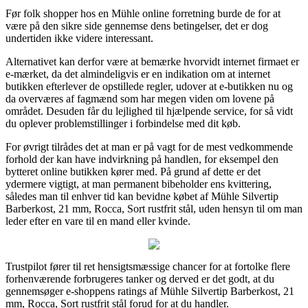
Før folk shopper hos en Mühle online forretning burde de for at
være på den sikre side gennemse dens betingelser, det er dog
undertiden ikke videre interessant.
Alternativet kan derfor være at bemærke hvorvidt internet firmaet er
e-mærket, da det almindeligvis er en indikation om at internet
butikken efterlever de opstillede regler, udover at e-butikken nu og
da overværes af fagmænd som har megen viden om lovene på
området. Desuden får du lejlighed til hjælpende service, for så vidt
du oplever problemstillinger i forbindelse med dit køb.
For øvrigt tilrådes det at man er på vagt for de mest vedkommende
forhold der kan have indvirkning på handlen, for eksempel den
bytteret online butikken kører med. På grund af dette er det
ydermere vigtigt, at man permanent bibeholder ens kvittering,
således man til enhver tid kan bevidne købet af Mühle Silvertip
Barberkost, 21 mm, Rocca, Sort rustfrit stål, uden hensyn til om man
leder efter en vare til en mand eller kvinde.
Trustpilot fører til ret hensigtsmæssige chancer for at fortolke flere
forhenværende forbrugeres tanker og derved er det godt, at du
gennemsøger e-shoppens ratings af Mühle Silvertip Barberkost, 21
mm, Rocca, Sort rustfrit stål forud for at du handler.