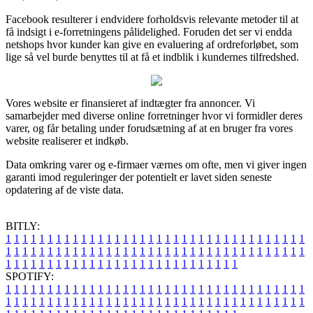
Facebook resulterer i endvidere forholdsvis relevante metoder til at
få indsigt i e-forretningens pålidelighed. Foruden det ser vi endda
netshops hvor kunder kan give en evaluering af ordreforløbet, som
lige så vel burde benyttes til at få et indblik i kundernes tilfredshed.
Vores website er finansieret af indtægter fra annoncer. Vi
samarbejder med diverse online forretninger hvor vi formidler deres
varer, og får betaling under forudsætning af at en bruger fra vores
website realiserer et indkøb.
Data omkring varer og e-firmaer værnes om ofte, men vi giver ingen
garanti imod reguleringer der potentielt er lavet siden seneste
opdatering af de viste data.
BITLY:
1
1
1
1
1
1
1
1
1
1
1
1
1
1
1
1
1
1
1
1
1
1
1
1
1
1
1
1
1
1
1
1
1
1
1
1
1
1
1
1
1
1
1
1
1
1
1
1
1
1
1
1
1
1
1
1
1
1
1
1
1
1
1
1
1
1
1
1
1
1
1
1
1
1
1
1
1
1
1
1
1
1
1
1
1
1
1
1
1
1
1
1
1
1
1
1
1
1
1
1
SPOTIFY:
1
1
1
1
1
1
1
1
1
1
1
1
1
1
1
1
1
1
1
1
1
1
1
1
1
1
1
1
1
1
1
1
1
1
1
1
1
1
1
1
1
1
1
1
1
1
1
1
1
1
1
1
1
1
1
1
1
1
1
1
1
1
1
1
1
1
1
1
1
1
1
1