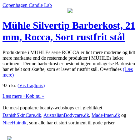
Copenhagen Candle Lab
Mühle Silvertip Barberkost, 21
mm, Rocca, Sort rustfrit stål
Produkterne i MÜHLEs serie ROCCA er lidt mere moderne og lidt
mere markante end de resterende produkter i MÜHLEs lækre
sortiment. Denne barberkost er bestemt ingen undtagelse.Barkosten
har et helt sort skæfte, som er lavet af rustfrit stål. Overflades
(Læs
mere)
925
kr.
(Vis fragtpris)
Læs mere »
Køb nu »
De mest populære beauty-webshops er i øjeblikket
DanishSkinCare.dk
,
AustralianBodycare.dk
,
Made4men.dk
og
NiceHair.dk
, som alle har et stort sortiment til gode priser.