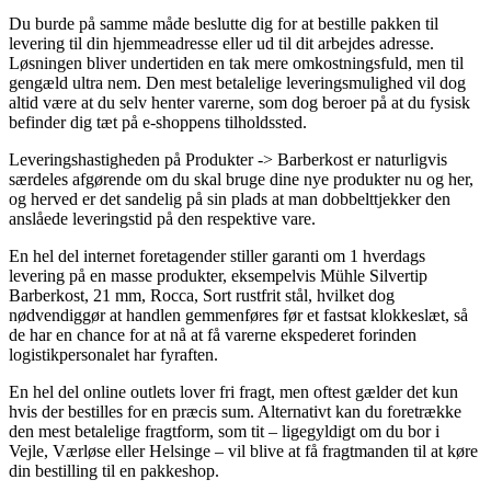
Du burde på samme måde beslutte dig for at bestille pakken til
levering til din hjemmeadresse eller ud til dit arbejdes adresse.
Løsningen bliver undertiden en tak mere omkostningsfuld, men til
gengæld ultra nem. Den mest betalelige leveringsmulighed vil dog
altid være at du selv henter varerne, som dog beroer på at du fysisk
befinder dig tæt på e-shoppens tilholdssted.
Leveringshastigheden på Produkter -> Barberkost er naturligvis
særdeles afgørende om du skal bruge dine nye produkter nu og her,
og herved er det sandelig på sin plads at man dobbelttjekker den
anslåede leveringstid på den respektive vare.
En hel del internet foretagender stiller garanti om 1 hverdags
levering på en masse produkter, eksempelvis Mühle Silvertip
Barberkost, 21 mm, Rocca, Sort rustfrit stål, hvilket dog
nødvendiggør at handlen gemmenføres før et fastsat klokkeslæt, så
de har en chance for at nå at få varerne ekspederet forinden
logistikpersonalet har fyraften.
En hel del online outlets lover fri fragt, men oftest gælder det kun
hvis der bestilles for en præcis sum. Alternativt kan du foretrække
den mest betalelige fragtform, som tit – ligegyldigt om du bor i
Vejle, Værløse eller Helsinge – vil blive at få fragtmanden til at køre
din bestilling til en pakkeshop.