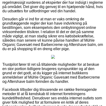
regelmæssigt vurderes af eksperter der har indsigt i reglerne
på området. Det giver dig genvej til en hjælpende hånd, hvis
du udsættes for udfordringer ved din handel.
Desuden går vi ind for at man er vaks omkring de
grundlæggende regler der kan have indvirkning på
bestillingen, som eksempelvis den ombytningsret online
virksomheden tilsikrer. I relation til det er det på samme
måde vigtigt, at man stadig sikrer ens købsbekræftelse,
således man senere vil kunne påvise handlen af Mühle
Organic Gavesæt med Barbercreme og Aftershave balm, om
du er på shopping til en dreng eller pige.
Trustpilot fører til ret så tiltalende muligheder for at beskue
en stor portion tidligere brugeres synspunkter og af den
grund er det godt, at du kigger på internet butikkens
anmeldelser af Mühle Organic Gavesæt med Barbercreme
og Aftershave balm forinden du handler.
Facebook tilbyder dig tilsvarende en række fremragende
metoder til at få kendskab til internet forretningens
kundetilfredshed. Derudover ses endda internet outlets som
giver folk mulighed for at formulere en kritik af deres