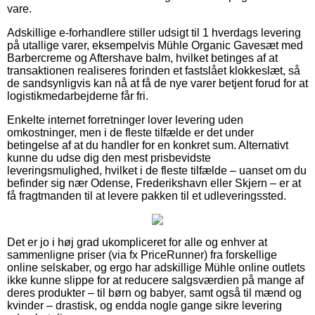
vare.
Adskillige e-forhandlere stiller udsigt til 1 hverdags levering
på utallige varer, eksempelvis Mühle Organic Gavesæt med
Barbercreme og Aftershave balm, hvilket betinges af at
transaktionen realiseres forinden et fastslået klokkeslæt, så
de sandsynligvis kan nå at få de nye varer betjent forud for at
logistikmedarbejderne får fri.
Enkelte internet forretninger lover levering uden
omkostninger, men i de fleste tilfælde er det under
betingelse af at du handler for en konkret sum. Alternativt
kunne du udse dig den mest prisbevidste
leveringsmulighed, hvilket i de fleste tilfælde – uanset om du
befinder sig nær Odense, Frederikshavn eller Skjern – er at
få fragtmanden til at levere pakken til et udleveringssted.
Det er jo i høj grad ukompliceret for alle og enhver at
sammenligne priser (via fx PriceRunner) fra forskellige
online selskaber, og ergo har adskillige Mühle online outlets
ikke kunne slippe for at reducere salgsværdien på mange af
deres produkter – til børn og babyer, samt også til mænd og
kvinder – drastisk, og endda nogle gange sikre levering