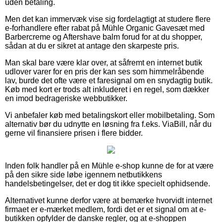
uden betaling.
Men det kan immervæk vise sig fordelagtigt at studere flere
e-forhandlere efter rabat på Mühle Organic Gavesæt med
Barbercreme og Aftershave balm forud for at du shopper,
sådan at du er sikret at antage den skarpeste pris.
Man skal bare være klar over, at såfremt en internet butik
udlover varer for en pris der kan ses som himmelråbende
lav, burde det ofte være et faresignal om en snydagtig butik.
Køb med kort er trods alt inkluderet i en regel, som dækker
en imod bedrageriske webbutikker.
Vi anbefaler køb med betalingskort eller mobilbetaling. Som
alternativ bør du udnytte en løsning fra f.eks. ViaBill, når du
gerne vil finansiere prisen i flere bidder.
Inden folk handler på en Mühle e-shop kunne de for at være
på den sikre side løbe igennem netbutikkens
handelsbetingelser, det er dog tit ikke specielt ophidsende.
Alternativet kunne derfor være at bemærke hvorvidt internet
firmaet er e-mærket medlem, fordi det er et signal om at e-
butikken opfylder de danske regler, og at e-shoppen