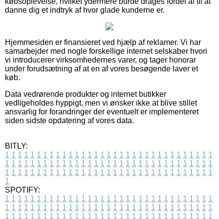
købsoplevelse, hvilket ydermere burde drages fordel af til at
danne dig et indtryk af hvor glade kunderne er.
Hjemmesiden er finansieret ved hjælp af reklamer. Vi har
samarbejder med nogle forskellige internet selskaber hvori
vi introducerer virksomhedernes varer, og tager honorar
under forudsætning af at en af vores besøgende laver et
køb.
Data vedrørende produkter og internet butikker
vedligeholdes hyppigt, men vi ønsker ikke at blive stillet
ansvarlig for forandringer der eventuelt er implementeret
siden sidste opdatering af vores data.
BITLY:
1
1
1
1
1
1
1
1
1
1
1
1
1
1
1
1
1
1
1
1
1
1
1
1
1
1
1
1
1
1
1
1
1
1
1
1
1
1
1
1
1
1
1
1
1
1
1
1
1
1
1
1
1
1
1
1
1
1
1
1
1
1
1
1
1
1
1
1
1
1
1
1
1
1
1
1
1
1
1
1
1
1
1
1
1
1
1
1
1
1
1
1
1
1
1
1
1
1
1
1
SPOTIFY:
1
1
1
1
1
1
1
1
1
1
1
1
1
1
1
1
1
1
1
1
1
1
1
1
1
1
1
1
1
1
1
1
1
1
1
1
1
1
1
1
1
1
1
1
1
1
1
1
1
1
1
1
1
1
1
1
1
1
1
1
1
1
1
1
1
1
1
1
1
1
1
1
1
1
1
1
1
1
1
1
1
1
1
1
1
1
1
1
1
1
1
1
1
1
1
1
1
1
1