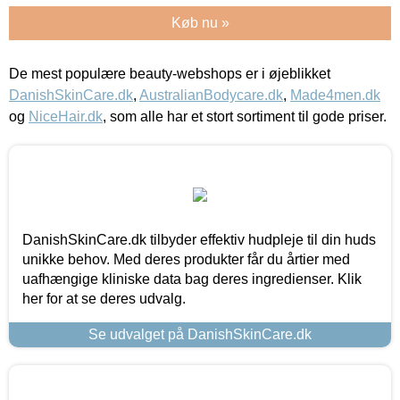
Køb nu »
De mest populære beauty-webshops er i øjeblikket
DanishSkinCare.dk
,
AustralianBodycare.dk
,
Made4men.dk
og
NiceHair.dk
, som alle har et stort sortiment til gode priser.
DanishSkinCare.dk tilbyder effektiv hudpleje til din huds
unikke behov. Med deres produkter får du årtier med
uafhængige kliniske data bag deres ingredienser. Klik
her for at se deres udvalg.
Se udvalget på DanishSkinCare.dk