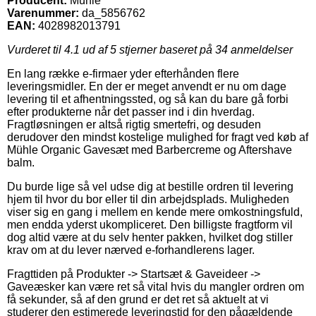
Producent:
Mühle
Varenummer:
da_5856762
EAN:
4028982013791
Vurderet til
4.1
ud af 5 stjerner baseret på
34
anmeldelser
En lang række e-firmaer yder efterhånden flere
leveringsmidler. En der er meget anvendt er nu om dage
levering til et afhentningssted, og så kan du bare gå forbi
efter produkterne når det passer ind i din hverdag.
Fragtløsningen er altså rigtig smertefri, og desuden
derudover den mindst kostelige mulighed for fragt ved køb af
Mühle Organic Gavesæt med Barbercreme og Aftershave
balm.
Du burde lige så vel udse dig at bestille ordren til levering
hjem til hvor du bor eller til din arbejdsplads. Muligheden
viser sig en gang i mellem en kende mere omkostningsfuld,
men endda yderst ukompliceret. Den billigste fragtform vil
dog altid være at du selv henter pakken, hvilket dog stiller
krav om at du lever nærved e-forhandlerens lager.
Fragttiden på Produkter -> Startsæt & Gaveideer ->
Gaveæsker kan være ret så vital hvis du mangler ordren om
få sekunder, så af den grund er det ret så aktuelt at vi
studerer den estimerede leveringstid for den pågældende