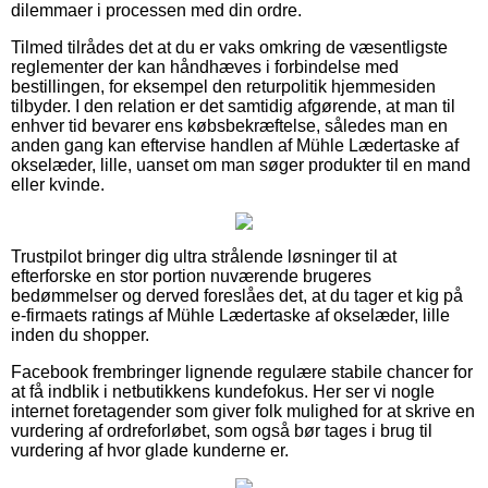
dilemmaer i processen med din ordre.
Tilmed tilrådes det at du er vaks omkring de væsentligste
reglementer der kan håndhæves i forbindelse med
bestillingen, for eksempel den returpolitik hjemmesiden
tilbyder. I den relation er det samtidig afgørende, at man til
enhver tid bevarer ens købsbekræftelse, således man en
anden gang kan eftervise handlen af Mühle Lædertaske af
okselæder, lille, uanset om man søger produkter til en mand
eller kvinde.
Trustpilot bringer dig ultra strålende løsninger til at
efterforske en stor portion nuværende brugeres
bedømmelser og derved foreslåes det, at du tager et kig på
e-firmaets ratings af Mühle Lædertaske af okselæder, lille
inden du shopper.
Facebook frembringer lignende regulære stabile chancer for
at få indblik i netbutikkens kundefokus. Her ser vi nogle
internet foretagender som giver folk mulighed for at skrive en
vurdering af ordreforløbet, som også bør tages i brug til
vurdering af hvor glade kunderne er.