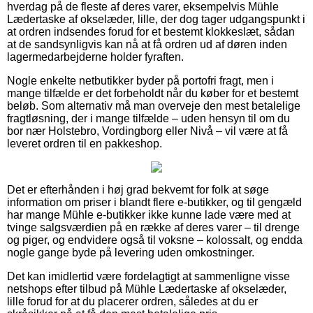
hverdag på de fleste af deres varer, eksempelvis Mühle
Lædertaske af okselæder, lille, der dog tager udgangspunkt i
at ordren indsendes forud for et bestemt klokkeslæt, sådan
at de sandsynligvis kan nå at få ordren ud af døren inden
lagermedarbejderne holder fyraften.
Nogle enkelte netbutikker byder på portofri fragt, men i
mange tilfælde er det forbeholdt når du køber for et bestemt
beløb. Som alternativ må man overveje den mest betalelige
fragtløsning, der i mange tilfælde – uden hensyn til om du
bor nær Holstebro, Vordingborg eller Nivå – vil være at få
leveret ordren til en pakkeshop.
Det er efterhånden i høj grad bekvemt for folk at søge
information om priser i blandt flere e-butikker, og til gengæld
har mange Mühle e-butikker ikke kunne lade være med at
tvinge salgsværdien på en række af deres varer – til drenge
og piger, og endvidere også til voksne – kolossalt, og endda
nogle gange byde på levering uden omkostninger.
Det kan imidlertid være fordelagtigt at sammenligne visse
netshops efter tilbud på Mühle Lædertaske af okselæder,
lille forud for at du placerer ordren, således at du er