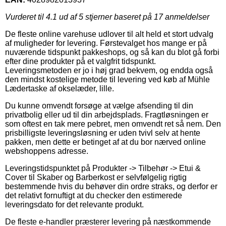
Vurderet til
4.1
ud af 5 stjerner baseret på
17
anmeldelser
De fleste online varehuse udlover til alt held et stort udvalg
af muligheder for levering. Førstevalget hos mange er på
nuværende tidspunkt pakkeshops, og så kan du blot gå forbi
efter dine produkter på et valgfrit tidspunkt.
Leveringsmetoden er jo i høj grad bekvem, og endda også
den mindst kostelige metode til levering ved køb af Mühle
Lædertaske af okselæder, lille.
Du kunne omvendt forsøge at vælge afsending til din
privatbolig eller ud til din arbejdsplads. Fragtløsningen er
som oftest en tak mere pebret, men omvendt ret så nem. Den
prisbilligste leveringsløsning er uden tvivl selv at hente
pakken, men dette er betinget af at du bor nærved online
webshoppens adresse.
Leveringstidspunktet på Produkter -> Tilbehør -> Etui &
Cover til Skaber og Barberkost er selvfølgelig rigtig
bestemmende hvis du behøver din ordre straks, og derfor er
det relativt fornuftigt at du checker den estimerede
leveringsdato for det relevante produkt.
De fleste e-handler præsterer levering på næstkommende