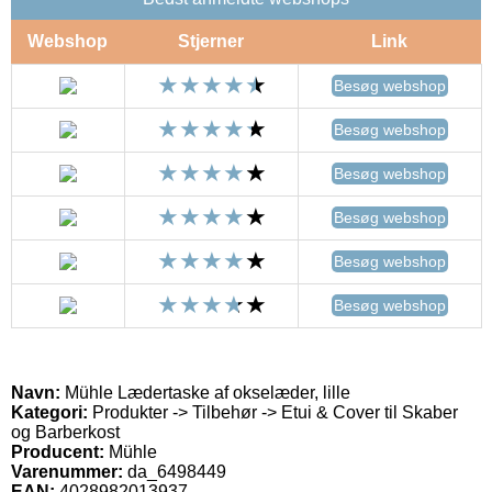
Webshop
Stjerner
Link
Besøg webshop
Besøg webshop
Besøg webshop
Besøg webshop
Besøg webshop
Besøg webshop
Navn:
Mühle Lædertaske af okselæder, lille
Kategori:
Produkter -> Tilbehør -> Etui & Cover til Skaber
og Barberkost
Producent:
Mühle
Varenummer:
da_6498449
EAN:
4028982013937