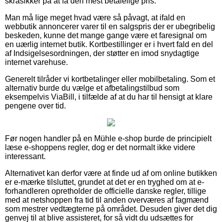
skråsikker på at få den mest betalelige pris.
Man må lige meget hvad være så påvagt, at ifald en
webbutik annoncerer varer til en salgspris der er ubegribelig
beskeden, kunne det mange gange være et faresignal om
en uærlig internet butik. Kortbestillinger er i hvert fald en del
af Indsigelsesordningen, der støtter en imod snydagtige
internet varehuse.
Generelt tilråder vi kortbetalinger eller mobilbetaling. Som et
alternativ burde du vælge et afbetalingstilbud som
eksempelvis ViaBill, i tilfælde af at du har til hensigt at klare
pengene over tid.
Før nogen handler på en Mühle e-shop burde de principielt
læse e-shoppens regler, dog er det normalt ikke videre
interessant.
Alternativet kan derfor være at finde ud af om online butikken
er e-mærke tilsluttet, grundet at det er en tryghed om at e-
forhandleren opretholder de officielle danske regler, tillige
med at netshoppen fra tid til anden overværes af fagmænd
som mestrer vedtægterne på området. Desuden giver det dig
genvej til at blive assisteret, for så vidt du udsættes for