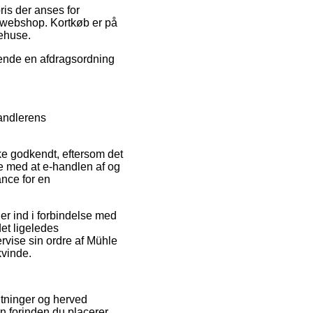
ris der anses for
t webshop. Kortkøb er på
rehuse.
vende en afdragsordning
handlerens
ke godkendt, eftersom det
ige med at e-handlen af og
ance for en
er ind i forbindelse med
det ligeledes
rvise sin ordre af Mühle
kvinde.
gtninger og herved
on forinden du placerer