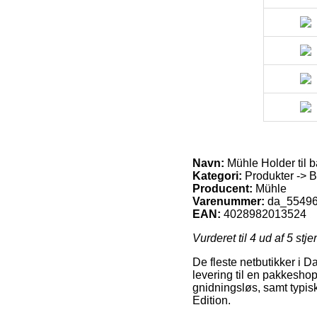
Navn:
Mühle Holder til b
Kategori:
Produkter -> Ba
Producent:
Mühle
Varenummer:
da_5549
EAN:
4028982013524
Vurderet til
4
ud af 5 stje
De fleste netbutikker i Da
levering til en pakkeshop
gnidningsløs, samt typis
Edition.