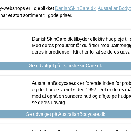
-webshops er i øjeblikket
DanishSkinCare.dk
,
AustralianBody
har et stort sortiment til gode priser.
DanishSkinCare.dk tilbyder effektiv hudpleje til
Med deres produkter får du årtier med uafhængi
deres ingredienser. Klik her for at se deres udva
Se udvalget på DanishSkinCare.dk
AustralianBodycare.dk er førende inden for pr
og det har de været siden 1992. Det er deres m
med at opnå en sundere hud og afhjælpe hudprob
se deres udvalg.
Se udvalget på AustralianBodycare.dk