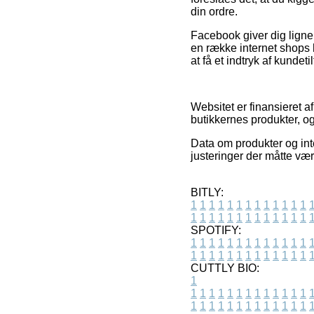
din ordre.
Facebook giver dig lignen
en række internet shops h
at få et indtryk af kundet
Websitet er finansieret 
butikkernes produkter, o
Data om produkter og int
justeringer der måtte vær
BITLY:
1
1
1
1
1
1
1
1
1
1
1
1
1
1
1
1
1
1
1
1
1
1
1
1
1
1
SPOTIFY:
1
1
1
1
1
1
1
1
1
1
1
1
1
1
1
1
1
1
1
1
1
1
1
1
1
1
CUTTLY BIO:
1
1
1
1
1
1
1
1
1
1
1
1
1
1
1
1
1
1
1
1
1
1
1
1
1
1
1