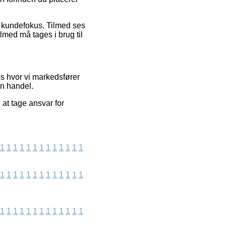
ns kundefokus. Tilmed ses
lmed må tages i brug til
s hvor vi markedsfører
en handel.
at tage ansvar for
1
1
1
1
1
1
1
1
1
1
1
1
1
1
1
1
1
1
1
1
1
1
1
1
1
1
1
1
1
1
1
1
1
1
1
1
1
1
1