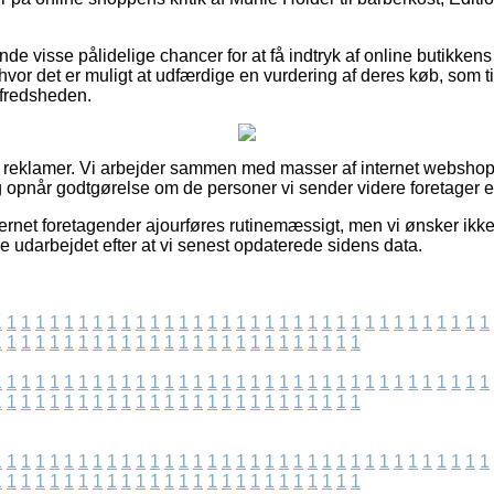
de visse pålidelige chancer for at få indtryk af online butikke
vor det er muligt at udfærdige en vurdering af deres køb, som ti
ilfredsheden.
af reklamer. Vi arbejder sammen med masser af internet webshop
g opnår godtgørelse om de personer vi sender videre foretager 
ernet foretagender ajourføres rutinemæssigt, men vi ønsker ikke 
e udarbejdet efter at vi senest opdaterede sidens data.
1
1
1
1
1
1
1
1
1
1
1
1
1
1
1
1
1
1
1
1
1
1
1
1
1
1
1
1
1
1
1
1
1
1
1
1
1
1
1
1
1
1
1
1
1
1
1
1
1
1
1
1
1
1
1
1
1
1
1
1
1
1
1
1
1
1
1
1
1
1
1
1
1
1
1
1
1
1
1
1
1
1
1
1
1
1
1
1
1
1
1
1
1
1
1
1
1
1
1
1
1
1
1
1
1
1
1
1
1
1
1
1
1
1
1
1
1
1
1
1
1
1
1
1
1
1
1
1
1
1
1
1
1
1
1
1
1
1
1
1
1
1
1
1
1
1
1
1
1
1
1
1
1
1
1
1
1
1
1
1
1
1
1
1
1
1
1
1
1
1
1
1
1
1
1
1
1
1
1
1
1
1
1