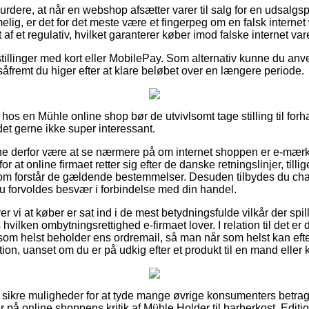
dere, at når en webshop afsætter varer til salg for en udsalgsp
lig, er det for det meste være et fingerpeg om en falsk interne
af et regulativ, hvilket garanterer køber imod falske internet va
stillinger med kort eller MobilePay. Som alternativ kunne du an
 såfremt du higer efter at klare beløbet over en længere periode.
os en Mühle online shop bør de utvivlsomt tage stilling til for
 det gerne ikke super interessant.
unne derfor være at se nærmere på om internet shoppen er e-mær
or at online firmaet retter sig efter de danske retningslinjer, till
r som forstår de gældende bestemmelser. Desuden tilbydes du ch
 forvoldes besvær i forbindelse med din handel.
i at køber er sat ind i de mest betydningsfulde vilkår der spill
vilken ombytningsrettighed e-firmaet lover. I relation til det er 
 som helst beholder ens ordremail, så man når som helst kan efte
tion, uanset om du er på udkig efter et produkt til en mand eller 
ra sikre muligheder for at tyde mange øvrige konsumenters betra
er på online shoppens kritik af Mühle Holder til barberkost, Editi