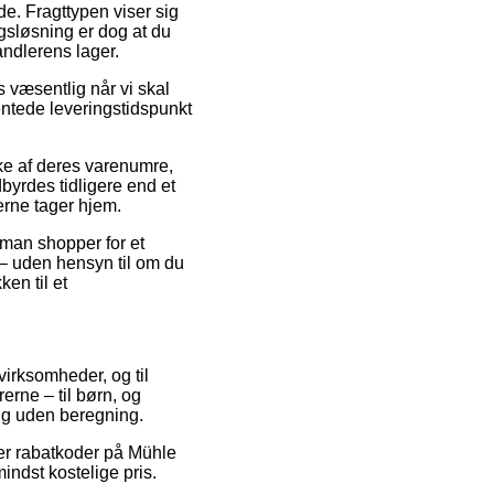
de. Fragttypen viser sig
ngsløsning er dog at du
ndlerens lager.
s væsentlig når vi skal
ventede leveringstidspunkt
kke af deres varenumre,
byrdes tidligere end et
erne tager hjem.
t man shopper for et
t – uden hensyn til om du
en til et
 virksomheder, og til
erne – til børn, og
ng uden beregning.
efter rabatkoder på Mühle
indst kostelige pris.