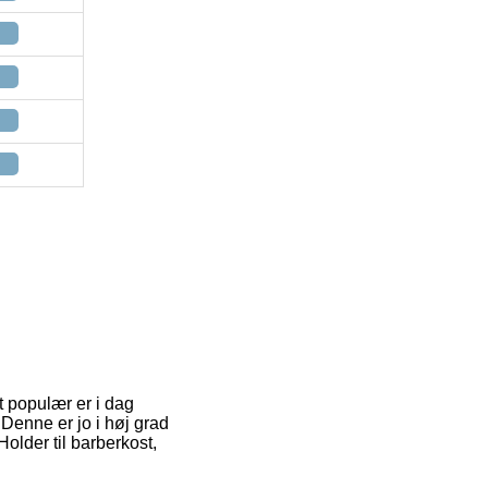
st populær er i dag
 Denne er jo i høj grad
older til barberkost,