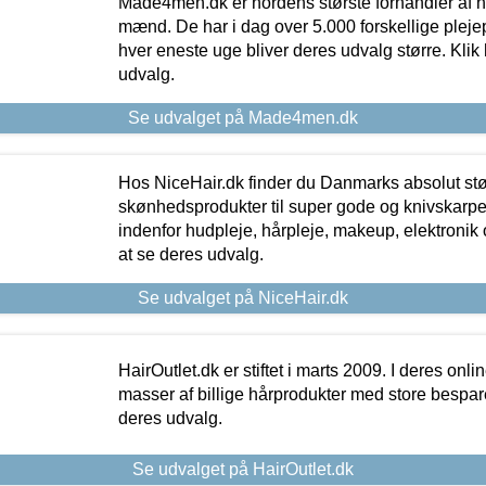
Made4men.dk er nordens største forhandler af hu
mænd. De har i dag over 5.000 forskellige pleje
hver eneste uge bliver deres udvalg større. Klik 
udvalg.
Se udvalget på Made4men.dk
Hos NiceHair.dk finder du Danmarks absolut stø
skønhedsprodukter til super gode og knivskarpe 
indenfor hudpleje, hårpleje, makeup, elektronik 
at se deres udvalg.
Se udvalget på NiceHair.dk
HairOutlet.dk er stiftet i marts 2009. I deres onl
masser af billige hårprodukter med store besparel
deres udvalg.
Se udvalget på HairOutlet.dk