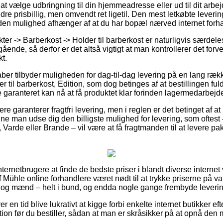
at vælge udbringning til din hjemmeadresse eller ud til dit arbej
re prisbillig, men omvendt ret ligetil. Den mest letkøbte leveri
den mulighed afhænger af at du har bopæl nærved internet forha
er -> Barberkost -> Holder til barberkost er naturligvis særdele
ende, så derfor er det altså vigtigt at man kontrollerer det for
t.
aber tilbyder muligheden for dag-til-dag levering på en lang ræ
til barberkost, Edition, som dog betinges af at bestillingen fuld
e garanteret kan nå at få produktet klar forinden lagermedarbejd
re garanterer fragtfri levering, men i reglen er det betinget af a
unne man udse dig den billigste mulighed for levering, som oftes
Varde eller Brande – vil være at få fragtmanden til at levere pakk
internetbrugere at finde de bedste priser i blandt diverse internet
ühle online forhandlere været nødt til at trykke priserne på var
r og mænd – helt i bund, og endda nogle gange frembyde leveri
er en tid blive lukrativt at kigge forbi enkelte internet butikker 
ition før du bestiller, sådan at man er skråsikker på at opnå den m