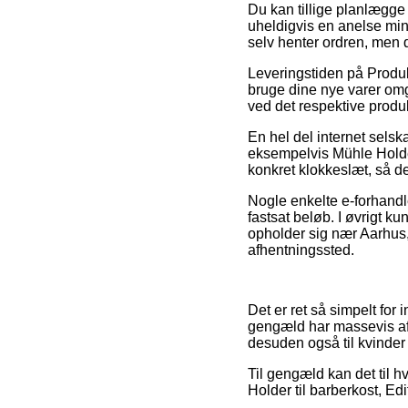
Du kan tillige planlægge 
uheldigvis en anelse mind
selv henter ordren, men 
Leveringstiden på Produkt
bruge dine nye varer omgå
ved det respektive produk
En hel del internet selsk
eksempelvis Mühle Holder 
konkret klokkeslæt, så d
Nogle enkelte e-forhandle
fastsat beløb. I øvrigt k
opholder sig nær Aarhus, 
afhentningssted.
Det er ret så simpelt for 
gengæld har massevis af M
desuden også til kvinde
Til gengæld kan det til hv
Holder til barberkost, Ed