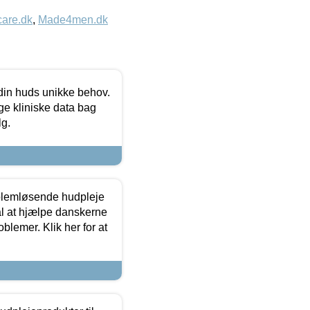
care.dk
,
Made4men.dk
 din huds unikke behov.
ge kliniske data bag
lg.
oblemløsende hudpleje
ål at hjælpe danskerne
lemer. Klik her for at