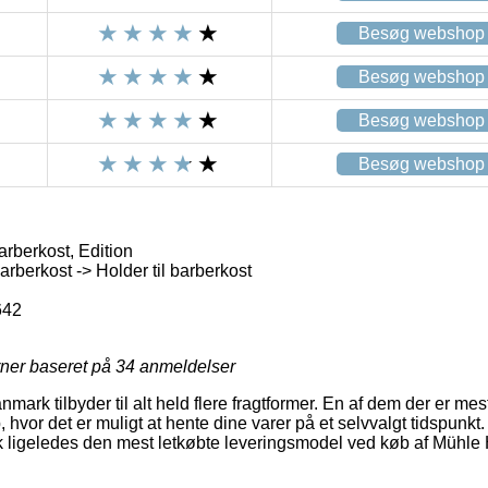
Besøg webshop
Besøg webshop
Besøg webshop
Besøg webshop
arberkost, Edition
rberkost -> Holder til barberkost
642
rner baseret på
34
anmeldelser
nmark tilbyder til alt held flere fragtformer. En af dem der er me
, hvor det er muligt at hente dine varer på et selvvalgt tidspunkt.
k ligeledes den mest letkøbte leveringsmodel ved køb af Mühle H