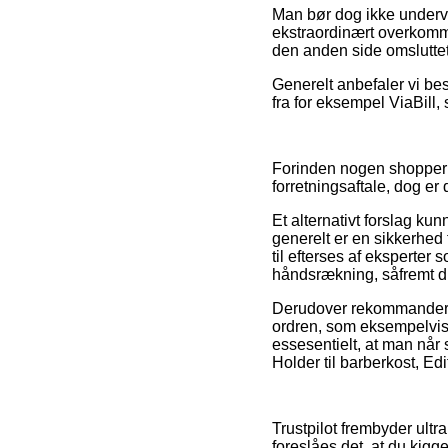
Man bør dog ikke undervur
ekstraordinært overkomme
den anden side omsluttet 
Generelt anbefaler vi be
fra for eksempel ViaBill,
Forinden nogen shopper h
forretningsaftale, dog er
Et alternativt forslag k
generelt er en sikkerhed f
til efterses af eksperte
håndsrækning, såfremt du
Derudover rekommanderer v
ordren, som eksempelvis h
essesentielt, at man når
Holder til barberkost, Edi
Trustpilot frembyder ult
foreslåes det, at du kigg