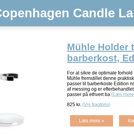
Copenhagen Candle La
Mühle Holder t
barberkost, Ed
For at sikre de optimale forhold 
Mühle fremstillet denne praktis
passer til barberkoste Edition nr
af messing og er efterbehandlet i
passer på ethvert ba
(Læs mere
825
kr.
(Vis fragtpris)
Læs mere »
Kø