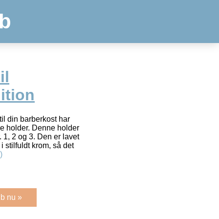
b
il
ition
til din barberkost har
ke holder. Denne holder
. 1, 2 og 3. Den er lavet
 stilfuldt krom, så det
)
b nu »