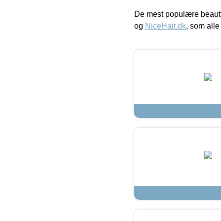
De mest populære beauty
og
NiceHair.dk
, som alle 