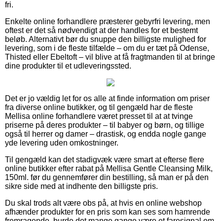
fri.
Enkelte online forhandlere præsterer gebyrfri levering, men
oftest er det så nødvendigt at der handles for et bestemt
beløb. Alternativt bør du snuppe den billigste mulighed for
levering, som i de fleste tilfælde – om du er tæt på Odense,
Thisted eller Ebeltoft – vil blive at få fragtmanden til at bringe
dine produkter til et udleveringssted.
Det er jo vældig let for os alle at finde information om priser
fra diverse online butikker, og til gengæld har de fleste
Mellisa online forhandlere været presset til at at tvinge
priserne på deres produkter – til babyer og børn, og tillige
også til herrer og damer – drastisk, og endda nogle gange
yde levering uden omkostninger.
Til gengæld kan det stadigvæk være smart at efterse flere
online butikker efter rabat på Mellisa Gentle Cleansing Milk,
150ml. før du gennemfører din bestilling, så man er på den
sikre side med at indhente den billigste pris.
Du skal trods alt være obs på, at hvis en online webshop
afhænder produkter for en pris som kan ses som hamrende
fremragende, burde det mange gange være et faresignal om