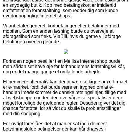
en snydagtig butik. Køb med betalingskort er imidlertid
omfattet af en foranstaltning, som redder dig som kunde
overfor uoprigtige internet shops.
Vi anbefaler generelt kortbetalinger eller betalinger med
mobilen. Som en anden løsning burde du overveje et
afdragstilbud som f.eks. ViaBill, hvis du gerne vil afdrage
betalingen over en periode.
Forinden nogen bestiller i en Mellisa internet shop burde
man sådan set have øje for forhandlerens forretningsvilkår,
dog er det mange gange et omfattende arbejde.
Et nemmere alternativ kan derfor være at kigge om e-firmaet
er e-mærket, fordi det burde være en tryghed om at e-
handlen imødekommer de danske retningslinjer, tillige med
at webshoppen undertiden overvåges af specialister der er
meget fortrolige de gældende regler. Desuden giver det dig
chance for støtte, for så vidt du skulle få problemstillinger
med din shopping.
For øvrigt foreslåes det at man er sat ind i de mest
betydningsfulde betingelser der kan håndhæves i