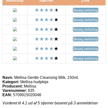
Webshop
Stjerner
Link
Besøg webshop
Besøg webshop
Besøg webshop
Besøg webshop
Besøg webshop
Besøg webshop
Navn:
Mellisa Gentle Cleansing Milk, 150ml.
Kategori:
Mellisa hudpleje
Producent:
Mellisa
Varenummer:
635
EAN:
5709915020046
Vurderet til
4.1
ud af 5 stjerner baseret på
3
anmeldelser