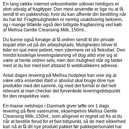
En lang række internet virksomheder udlover heldigvis et
stort udvalg af fragttyper. Den mest anvendte er lige nu at få
sendt til en pakkeshop, hvor du kan afhente din bestilling når
du har tid. Fragtmuligheden er nemlig usædvanlig bekvem,
og i mange tilfælde også den billigste fragtløsning ved køb
af Mellisa Gentle Cleansing Milk, 150ml..
Du kunne også forsøge at få ordren sendt til din private
bopæl eller ud på din arbejdsplads. Muligheden bliver til
tider en sjat mere pebret, men ydermere ret så fleksibel. Den
mindst kostelige leveringsløsning vil dog altid vise sig at
være at hente ordren selv, men den mulighed står og falder
med at du bor med kort afstand til webbutikkens adresse.
Antal dages levering på Mellisa hudpleje kan vise sig at
være ultra essentiel ifald vi absolut skal bruge dine nye
produkter med det samme, og med det formål er det helt
relevant at man checker det forventede leveringstidspunkt
for den respektive vare.
En masse netshops i Danmark giver løfte om 1 dags
levering på flere varenumre, eksempelvis Mellisa Gentle
Cleansing Milk, 150ml., som alligevel er regnet ud fra at du
når at bestille forud for et fast tidspunkt, så de med sikkerhed
kan nå at få dit nye produkt pakket før pakkepersonalet har