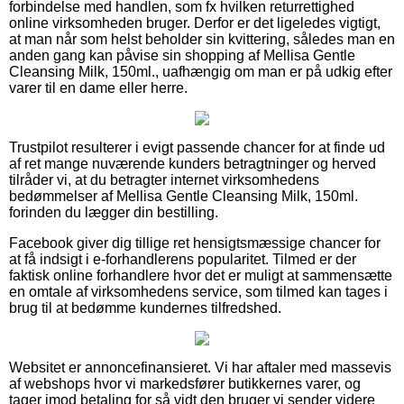
forbindelse med handlen, som fx hvilken returrettighed
online virksomheden bruger. Derfor er det ligeledes vigtigt,
at man når som helst beholder sin kvittering, således man en
anden gang kan påvise sin shopping af Mellisa Gentle
Cleansing Milk, 150ml., uafhængig om man er på udkig efter
varer til en dame eller herre.
Trustpilot resulterer i evigt passende chancer for at finde ud
af ret mange nuværende kunders betragtninger og herved
tilråder vi, at du betragter internet virksomhedens
bedømmelser af Mellisa Gentle Cleansing Milk, 150ml.
forinden du lægger din bestilling.
Facebook giver dig tillige ret hensigtsmæssige chancer for
at få indsigt i e-forhandlerens popularitet. Tilmed er der
faktisk online forhandlere hvor det er muligt at sammensætte
en omtale af virksomhedens service, som tilmed kan tages i
brug til at bedømme kundernes tilfredshed.
Websitet er annoncefinansieret. Vi har aftaler med massevis
af webshops hvor vi markedsfører butikkernes varer, og
tager imod betaling for så vidt den bruger vi sender videre