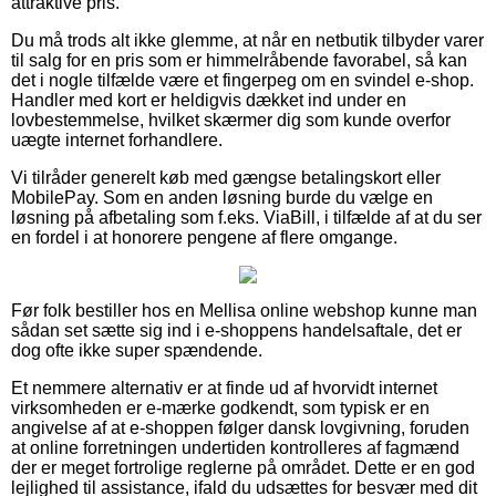
attraktive pris.
Du må trods alt ikke glemme, at når en netbutik tilbyder varer
til salg for en pris som er himmelråbende favorabel, så kan
det i nogle tilfælde være et fingerpeg om en svindel e-shop.
Handler med kort er heldigvis dækket ind under en
lovbestemmelse, hvilket skærmer dig som kunde overfor
uægte internet forhandlere.
Vi tilråder generelt køb med gængse betalingskort eller
MobilePay. Som en anden løsning burde du vælge en
løsning på afbetaling som f.eks. ViaBill, i tilfælde af at du ser
en fordel i at honorere pengene af flere omgange.
Før folk bestiller hos en Mellisa online webshop kunne man
sådan set sætte sig ind i e-shoppens handelsaftale, det er
dog ofte ikke super spændende.
Et nemmere alternativ er at finde ud af hvorvidt internet
virksomheden er e-mærke godkendt, som typisk er en
angivelse af at e-shoppen følger dansk lovgivning, foruden
at online forretningen undertiden kontrolleres af fagmænd
der er meget fortrolige reglerne på området. Dette er en god
lejlighed til assistance, ifald du udsættes for besvær med dit