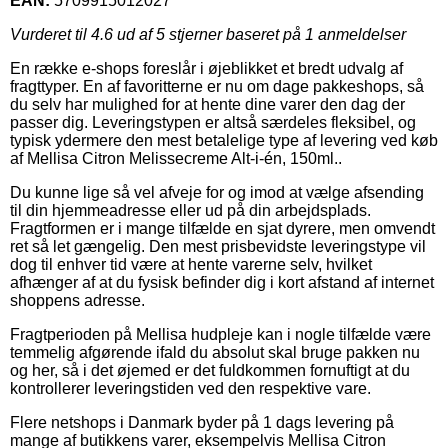
EAN:
5709915012027
Vurderet til
4.6
ud af 5 stjerner baseret på
1
anmeldelser
En række e-shops foreslår i øjeblikket et bredt udvalg af
fragttyper. En af favoritterne er nu om dage pakkeshops, så
du selv har mulighed for at hente dine varer den dag der
passer dig. Leveringstypen er altså særdeles fleksibel, og
typisk ydermere den mest betalelige type af levering ved køb
af Mellisa Citron Melissecreme Alt-i-én, 150ml..
Du kunne lige så vel afveje for og imod at vælge afsending
til din hjemmeadresse eller ud på din arbejdsplads.
Fragtformen er i mange tilfælde en sjat dyrere, men omvendt
ret så let gængelig. Den mest prisbevidste leveringstype vil
dog til enhver tid være at hente varerne selv, hvilket
afhænger af at du fysisk befinder dig i kort afstand af internet
shoppens adresse.
Fragtperioden på Mellisa hudpleje kan i nogle tilfælde være
temmelig afgørende ifald du absolut skal bruge pakken nu
og her, så i det øjemed er det fuldkommen fornuftigt at du
kontrollerer leveringstiden ved den respektive vare.
Flere netshops i Danmark byder på 1 dags levering på
mange af butikkens varer, eksempelvis Mellisa Citron