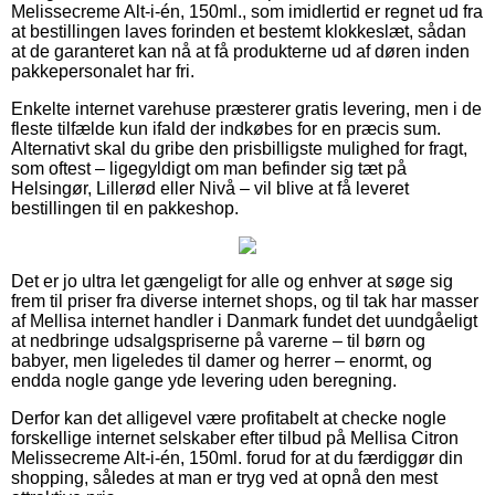
Melissecreme Alt-i-én, 150ml., som imidlertid er regnet ud fra
at bestillingen laves forinden et bestemt klokkeslæt, sådan
at de garanteret kan nå at få produkterne ud af døren inden
pakkepersonalet har fri.
Enkelte internet varehuse præsterer gratis levering, men i de
fleste tilfælde kun ifald der indkøbes for en præcis sum.
Alternativt skal du gribe den prisbilligste mulighed for fragt,
som oftest – ligegyldigt om man befinder sig tæt på
Helsingør, Lillerød eller Nivå – vil blive at få leveret
bestillingen til en pakkeshop.
Det er jo ultra let gængeligt for alle og enhver at søge sig
frem til priser fra diverse internet shops, og til tak har masser
af Mellisa internet handler i Danmark fundet det uundgåeligt
at nedbringe udsalgspriserne på varerne – til børn og
babyer, men ligeledes til damer og herrer – enormt, og
endda nogle gange yde levering uden beregning.
Derfor kan det alligevel være profitabelt at checke nogle
forskellige internet selskaber efter tilbud på Mellisa Citron
Melissecreme Alt-i-én, 150ml. forud for at du færdiggør din
shopping, således at man er tryg ved at opnå den mest