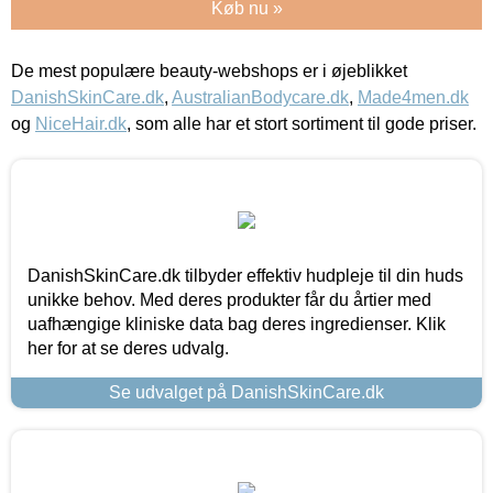
Køb nu »
De mest populære beauty-webshops er i øjeblikket
DanishSkinCare.dk
,
AustralianBodycare.dk
,
Made4men.dk
og
NiceHair.dk
, som alle har et stort sortiment til gode priser.
DanishSkinCare.dk tilbyder effektiv hudpleje til din huds
unikke behov. Med deres produkter får du årtier med
uafhængige kliniske data bag deres ingredienser. Klik
her for at se deres udvalg.
Se udvalget på DanishSkinCare.dk