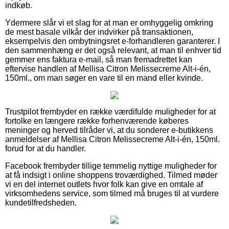
indkøb.
Ydermere slår vi et slag for at man er omhyggelig omkring
de mest basale vilkår der indvirker på transaktionen,
eksempelvis den ombytningsret e-forhandleren garanterer. I
den sammenhæng er det også relevant, at man til enhver tid
gemmer ens faktura e-mail, så man fremadrettet kan
eftervise handlen af Mellisa Citron Melissecreme Alt-i-én,
150ml., om man søger en vare til en mand eller kvinde.
Trustpilot frembyder en række værdifulde muligheder for at
fortolke en længere række forhenværende køberes
meninger og herved tilråder vi, at du sonderer e-butikkens
anmeldelser af Mellisa Citron Melissecreme Alt-i-én, 150ml.
forud for at du handler.
Facebook frembyder tillige temmelig nyttige muligheder for
at få indsigt i online shoppens troværdighed. Tilmed møder
vi en del internet outlets hvor folk kan give en omtale af
virksomhedens service, som tilmed må bruges til at vurdere
kundetilfredsheden.