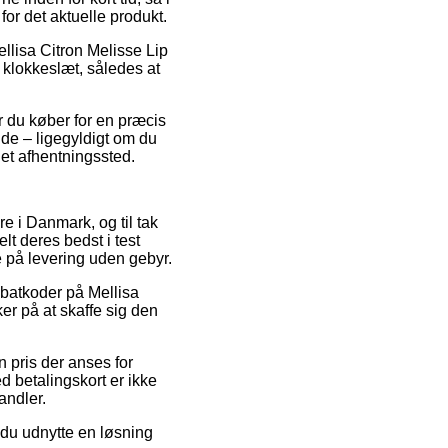
or det aktuelle produkt.
llisa Citron Melisse Lip
 klokkeslæt, således at
år du køber for en præcis
ælde – ligegyldigt om du
l et afhentningssted.
re i Danmark, og til tak
lt deres bedst i test
e på levering uden gebyr.
abatkoder på Mellisa
er på at skaffe sig den
 pris der anses for
d betalingskort er ikke
andler.
 du udnytte en løsning