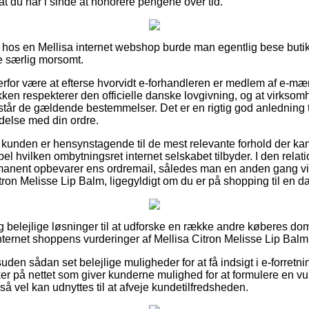
sat du har i sinde at honorere pengene over tid.
 hos en Mellisa internet webshop burde man egentlig bese butikk
ke særlig morsomt.
erfor være at efterse hvorvidt e-forhandleren er medlem af e-mær
kken respekterer den officielle danske lovgivning, og at virksom
orstår de gældende bestemmelser. Det er en rigtig god anledning t
delse med din ordre.
t kunden er hensynstagende til de mest relevante forhold der ka
el hvilken ombytningsret internet selskabet tilbyder. I den relat
rmanent opbevarer ens ordremail, således man en anden gang vi
itron Melisse Lip Balm, ligegyldigt om du er på shopping til en d
lig belejlige løsninger til at udforske en række andre køberes d
internet shoppens vurderinger af Mellisa Citron Melisse Lip Balm
en sådan set belejlige muligheder for at få indsigt i e-forretn
ker på nettet som giver kunderne mulighed for at formulere en vu
å vel kan udnyttes til at afveje kundetilfredsheden.