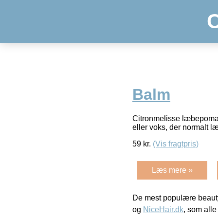
Balm
Citronmelisse læbepomade
eller voks, der normalt 
59
kr.
(Vis fragtpris)
Læs mere »
De mest populære beauty
og
NiceHair.dk
, som alle 