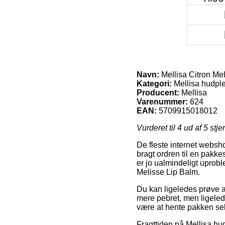
Navn:
Mellisa Citron Me
Kategori:
Mellisa hudple
Producent:
Mellisa
Varenummer:
624
EAN:
5709915018012
Vurderet til
4
ud af 5 stje
De fleste internet webshop
bragt ordren til en pakke
er jo ualmindeligt uprobl
Melisse Lip Balm.
Du kan ligeledes prøve at
mere pebret, men ligelede
være at hente pakken se
Fragttiden på Mellisa hud