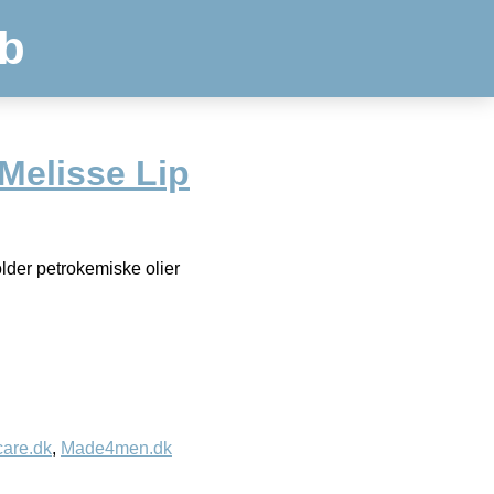
b
 Melisse Lip
lder petrokemiske olier
care.dk
,
Made4men.dk