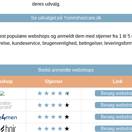
deres udvalg.
Se udvalget på Yummihaircare.dk
t populære webshops og anmeldt dem med stjerner fra 1 til 5 ud
rrelse, kundeservice, brugervenlighed, betingelser, leveringsfor
Bedst anmeldte webshops
bshop
Stjerner
Link
Besøg websh
Besøg websh
Besøg websh
Besøg websh