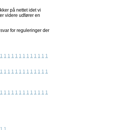
ker på nettet idet vi
er videre udfører en
svar for reguleringer der
1
1
1
1
1
1
1
1
1
1
1
1
1
1
1
1
1
1
1
1
1
1
1
1
1
1
1
1
1
1
1
1
1
1
1
1
1
1
1
1
1