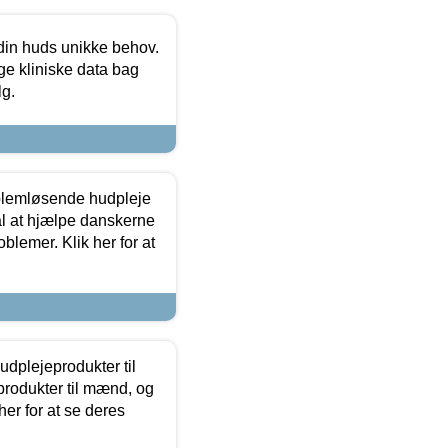
 din huds unikke behov.
ge kliniske data bag
lg.
oblemløsende hudpleje
ål at hjælpe danskerne
lemer. Klik her for at
dplejeprodukter til
produkter til mænd, og
her for at se deres