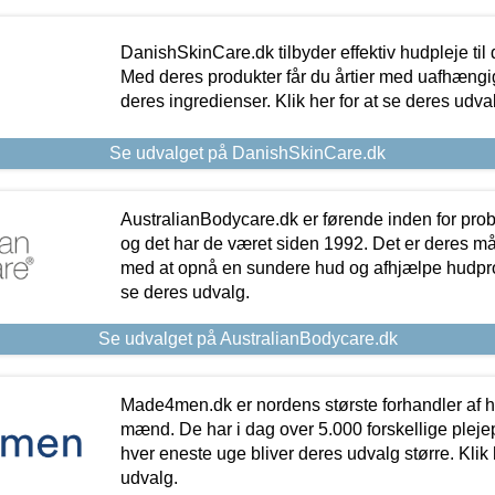
DanishSkinCare.dk tilbyder effektiv hudpleje til
Med deres produkter får du årtier med uafhængi
deres ingredienser. Klik her for at se deres udva
Se udvalget på DanishSkinCare.dk
AustralianBodycare.dk er førende inden for pr
og det har de været siden 1992. Det er deres m
med at opnå en sundere hud og afhjælpe hudprob
se deres udvalg.
Se udvalget på AustralianBodycare.dk
Made4men.dk er nordens største forhandler af hu
mænd. De har i dag over 5.000 forskellige pleje
hver eneste uge bliver deres udvalg større. Klik 
udvalg.