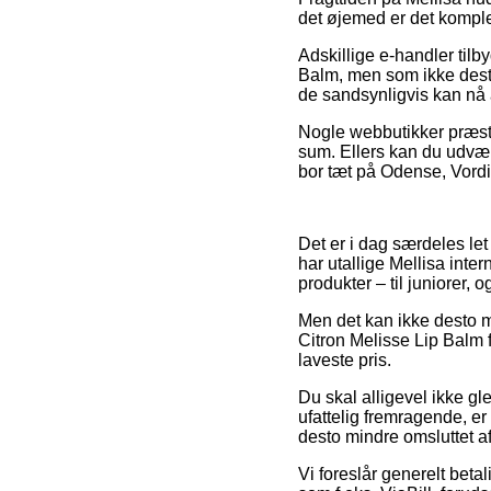
det øjemed er det komplet
Adskillige e-handler tilb
Balm, men som ikke desto
de sandsynligvis kan nå at
Nogle webbutikker præster
sum. Ellers kan du udvælg
bor tæt på Odense, Vording
Det er i dag særdeles let
har utallige Mellisa inte
produkter – til juniorer
Men det kan ikke desto mi
Citron Melisse Lip Balm 
laveste pris.
Du skal alligevel ikke gl
ufattelig fremragende, er
desto mindre omsluttet a
Vi foreslår generelt beta