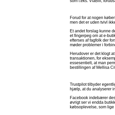
som f.eks. ViaBill, forud
Forud for at nogen køber
men det er uden tvivl ik
Et andet forslag kunne d
et fingerpeg om at e-buti
efterses af fagfolk der f
møder problemer i forbin
Herudover er det klogt a
transaktionen, for eksemp
essesentielt, at man pe
bestillingen af Mellisa C
Trustpilot tilbyder egent
hjælp, at du analyserer 
Facebook indebærer desud
øvrigt ser vi endda butik
købsoplevelse, som lige s