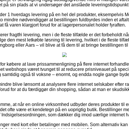
 på sin plads at vi undersøger det anslåede leveringstidspunkt f
yder 1 hverdags levering på en hel del produkter, eksempelvis Me
 mindre nødvendiggør at bestillingen fuldbyrdes inden et aftalt
 få varen klargjort forud for at lagerpersonalet holder fyraften.
er fragtfri levering, men i de fleste tilfælde er det forbeholdt n
e den mest letkøbte løsning til levering, hvilket i de fleste tilf
borg eller Aars – vil blive at få dem til at bringe bestillingen ti
 for købere at lave prissammenligning på flere internet forhandle
rnet webshops været tvunget til at reducere prisniveauet på specie
, og samtidig også til voksne – enormt, og endda nogle gange byd
ndre blive lønsomt at analysere flere internet selskaber efter r
forud for at du færdiggør din shopping, sådan at man er skudsikk
emme, at når en online virksomhed udbyder deres produkter til en
 det ofte være et kendetegn på en uoprigtig butik. Bestillinger me
f Indsigelsesordningen, som dækker dig imod uærlige internet h
linger med kort eller betalinger med mobilen. Som alternativ kan