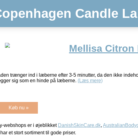
Copenhagen Candle La
Mellisa Citron
n trænger ind i læberne efter 3-5 minutter, da den ikke indeho
lægger sig som en hinde på læberne.
(Læs mere)
Køb nu »
-webshops er i øjeblikket
DanishSkinCare.dk
,
AustralianBody
har et stort sortiment til gode priser.