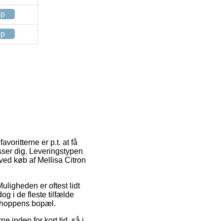
op
op
voritterne er p.t. at få
asser dig. Leveringstypen
 ved køb af Mellisa Citron
uligheden er oftest lidt
g i de fleste tilfælde
bshoppens bopæl.
e inden for kort tid, så i