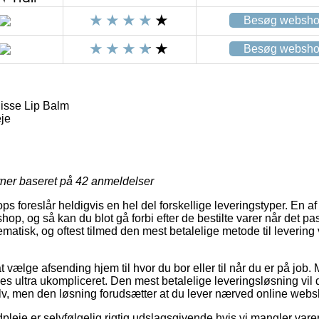
Besøg websh
Besøg websh
lisse Lip Balm
je
rner baseret på
42
anmeldelser
s foreslår heldigvis en hel del forskellige leveringstyper. En af fa
shop, og så kan du blot gå forbi efter de bestilte varer når det p
ematisk, og oftest tilmed den mest betalelige metode til levering
 vælge afsending hjem til hvor du bor eller til når du er på job. M
s ultra ukompliceret. Den mest betalelige leveringsløsning vil do
lv, men den løsning forudsætter at du lever nærved online we
pleje er selvfølgelig rigtig udslagsgivende hvis vi mangler varern