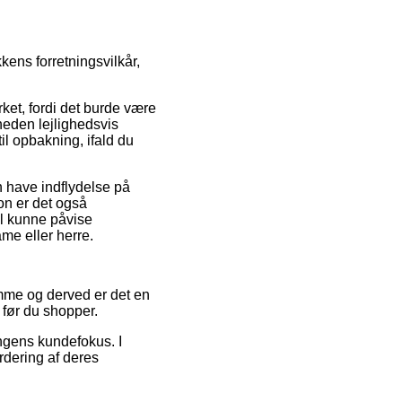
ens forretningsvilkår,
ket, fordi det burde være
heden lejlighedsvis
il opbakning, ifald du
n have indflydelse på
ion er det også
l kunne påvise
ame eller herre.
omme og derved er det en
 før du shopper.
ingens kundefokus. I
rdering af deres