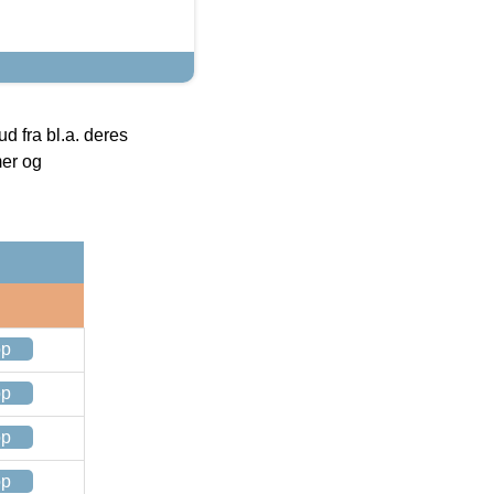
 fra bl.a. deres
mer og
op
op
op
op