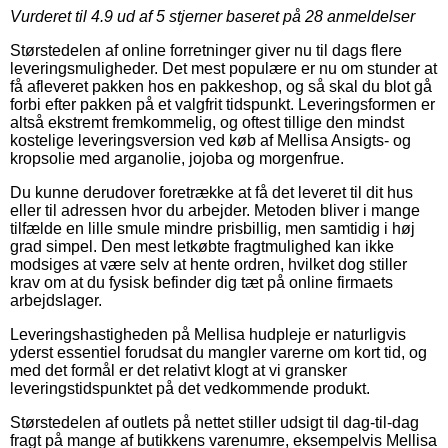
Vurderet til
4.9
ud af 5 stjerner baseret på
28
anmeldelser
Størstedelen af online forretninger giver nu til dags flere
leveringsmuligheder. Det mest populære er nu om stunder at
få afleveret pakken hos en pakkeshop, og så skal du blot gå
forbi efter pakken på et valgfrit tidspunkt. Leveringsformen er
altså ekstremt fremkommelig, og oftest tillige den mindst
kostelige leveringsversion ved køb af Mellisa Ansigts- og
kropsolie med arganolie, jojoba og morgenfrue.
Du kunne derudover foretrække at få det leveret til dit hus
eller til adressen hvor du arbejder. Metoden bliver i mange
tilfælde en lille smule mindre prisbillig, men samtidig i høj
grad simpel. Den mest letkøbte fragtmulighed kan ikke
modsiges at være selv at hente ordren, hvilket dog stiller
krav om at du fysisk befinder dig tæt på online firmaets
arbejdslager.
Leveringshastigheden på Mellisa hudpleje er naturligvis
yderst essentiel forudsat du mangler varerne om kort tid, og
med det formål er det relativt klogt at vi gransker
leveringstidspunktet på det vedkommende produkt.
Størstedelen af outlets på nettet stiller udsigt til dag-til-dag
fragt på mange af butikkens varenumre, eksempelvis Mellisa