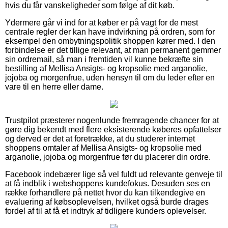
hvis du får vanskeligheder som følge af dit køb.
Ydermere går vi ind for at køber er på vagt for de mest
centrale regler der kan have indvirkning på ordren, som for
eksempel den ombytningspolitik shoppen kører med. I den
forbindelse er det tillige relevant, at man permanent gemmer
sin ordremail, så man i fremtiden vil kunne bekræfte sin
bestilling af Mellisa Ansigts- og kropsolie med arganolie,
jojoba og morgenfrue, uden hensyn til om du leder efter en
vare til en herre eller dame.
Trustpilot præsterer nogenlunde fremragende chancer for at
gøre dig bekendt med flere eksisterende køberes opfattelser
og derved er det at foretrække, at du studerer internet
shoppens omtaler af Mellisa Ansigts- og kropsolie med
arganolie, jojoba og morgenfrue før du placerer din ordre.
Facebook indebærer lige så vel fuldt ud relevante genveje til
at få indblik i webshoppens kundefokus. Desuden ses en
række forhandlere på nettet hvor du kan tilkendegive en
evaluering af købsoplevelsen, hvilket også burde drages
fordel af til at få et indtryk af tidligere kunders oplevelser.