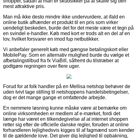
shopper, sådan at man er skudsikker på at skaffe sig den
mest attraktive pris.
Man må ikke desto mindre ikke undervurdere, at ifald en
online butik afhænder et produkt til en pris som virker
uendeligt beskeden, burde det for det meste være et tegn på
en svindel e-handler. Køb med kort er trods alt en del af en
lov, hvilket forsvarer en imod fup netbutikker.
Vi anbefaler generelt køb med gængse betalingskort eller
MobilePay. Som en alternativ mulighed burde du vælge et
afbetalingstilbud fra fx ViaBill, såfremt du tilstræber at
godtgøre regningen over flere uger.
Forud for at folk handler på en Mellisa netshop behøver de
uden tvivl tage stilling til netshoppens handelsbetingelser,
dog er det mange gange et omfattende arbejde.
En nemmere løsning kunne måske være at bemærke om
online virksomheden er medlem af e-mærket, fordi det
længe har været en tilkendegivelse af at internet shoppen
retter sig efter de officielle danske regler, foruden at online
forhandleren lejlighedsvis kigges til af fagmænd som kender
til de gældende love. Det giver dig lejlighed til opbakning,