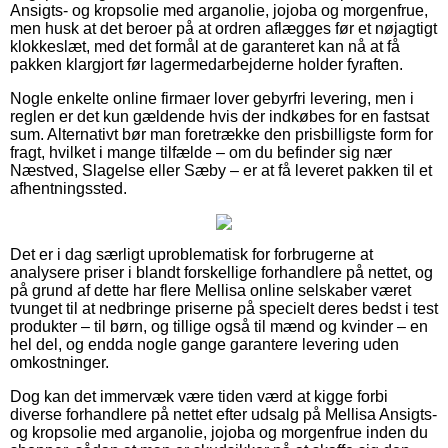
Ansigts- og kropsolie med arganolie, jojoba og morgenfrue,
men husk at det beroer på at ordren aflægges før et nøjagtigt
klokkeslæt, med det formål at de garanteret kan nå at få
pakken klargjort før lagermedarbejderne holder fyraften.
Nogle enkelte online firmaer lover gebyrfri levering, men i
reglen er det kun gældende hvis der indkøbes for en fastsat
sum. Alternativt bør man foretrække den prisbilligste form for
fragt, hvilket i mange tilfælde – om du befinder sig nær
Næstved, Slagelse eller Sæby – er at få leveret pakken til et
afhentningssted.
Det er i dag særligt uproblematisk for forbrugerne at
analysere priser i blandt forskellige forhandlere på nettet, og
på grund af dette har flere Mellisa online selskaber været
tvunget til at nedbringe priserne på specielt deres bedst i test
produkter – til børn, og tillige også til mænd og kvinder – en
hel del, og endda nogle gange garantere levering uden
omkostninger.
Dog kan det immervæk være tiden værd at kigge forbi
diverse forhandlere på nettet efter udsalg på Mellisa Ansigts-
og kropsolie med arganolie, jojoba og morgenfrue inden du