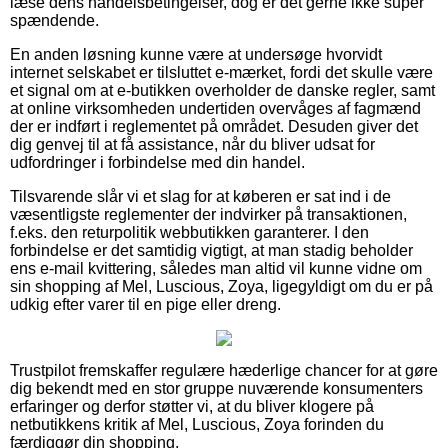
læse dens handelsbetingelser, dog er det gerne ikke super
spændende.
En anden løsning kunne være at undersøge hvorvidt
internet selskabet er tilsluttet e-mærket, fordi det skulle være
et signal om at e-butikken overholder de danske regler, samt
at online virksomheden undertiden overvåges af fagmænd
der er indført i reglementet på området. Desuden giver det
dig genvej til at få assistance, når du bliver udsat for
udfordringer i forbindelse med din handel.
Tilsvarende slår vi et slag for at køberen er sat ind i de
væsentligste reglementer der indvirker på transaktionen,
f.eks. den returpolitik webbutikken garanterer. I den
forbindelse er det samtidig vigtigt, at man stadig beholder
ens e-mail kvittering, således man altid vil kunne vidne om
sin shopping af Mel, Luscious, Zoya, ligegyldigt om du er på
udkig efter varer til en pige eller dreng.
Trustpilot fremskaffer regulære hæderlige chancer for at gøre
dig bekendt med en stor gruppe nuværende konsumenters
erfaringer og derfor støtter vi, at du bliver klogere på
netbutikkens kritik af Mel, Luscious, Zoya forinden du
færdiggør din shopping.