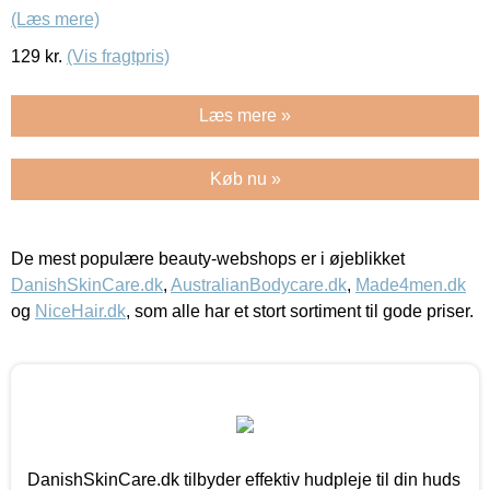
(Læs mere)
129
kr.
(Vis fragtpris)
Læs mere »
Køb nu »
De mest populære beauty-webshops er i øjeblikket
DanishSkinCare.dk
,
AustralianBodycare.dk
,
Made4men.dk
og
NiceHair.dk
, som alle har et stort sortiment til gode priser.
DanishSkinCare.dk tilbyder effektiv hudpleje til din huds