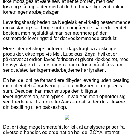
ikke modsiges at være selv at hente ordren, men den
løsning står og falder med at du har bopæl lige ved online
forretningens arbejdslager.
Leveringshastigheden på Neglelak er virkelig bestemmende
om vi står og skal bruge ordren omgående, så derfor er det
bestemt meningsfuldt at man ser nærmere på den
estimerede leveringstid for det vedkommende produkt.
Flere internet shops udlover 1 dags fragt på adskillige
produkter, eksempelvis Mel, Luscious, Zoya, hvilket er
påkrævet at ordren laves forinden et givent klokkeslæt, med
hensynstagen til at de har en chance for at nå at få varen
sendt afsted før lagermedarbejderne har fyraften.
En hel del online forhandlere tilbyder levering uden betaling,
men tit er det så nødvendigt at du indkøber for en præcis
sum. Desuden kan man snuppe den billigste
leveringsversion, som typisk – hvad end man opholder sig
ved Fredericia, Farum eller Aars – er at få dem til at levere
din bestilling til en pakkeshop.
Det er i dag meget smertefrit for folk at analysere priser fra
diverse e-handler, og ergo har en hel del ZOYA internet