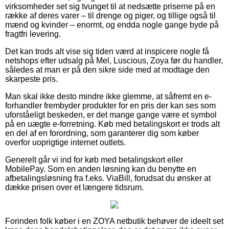
virksomheder set sig tvunget til at nedsætte priserne på en
række af deres varer – til drenge og piger, og tillige også til
mænd og kvinder – enormt, og endda nogle gange byde på
fragtfri levering.
Det kan trods alt vise sig tiden værd at inspicere nogle få
netshops efter udsalg på Mel, Luscious, Zoya før du handler,
således at man er på den sikre side med at modtage den
skarpeste pris.
Man skal ikke desto mindre ikke glemme, at såfremt en e-
forhandler frembyder produkter for en pris der kan ses som
uforståeligt beskeden, er det mange gange være et symbol
på en uægte e-forretning. Køb med betalingskort er trods alt
en del af en forordning, som garanterer dig som køber
overfor uoprigtige internet outlets.
Generelt går vi ind for køb med betalingskort eller
MobilePay. Som en anden løsning kan du benytte en
afbetalingsløsning fra f.eks. ViaBill, forudsat du ønsker at
dække prisen over et længere tidsrum.
Forinden folk køber i en ZOYA netbutik behøver de ideelt set