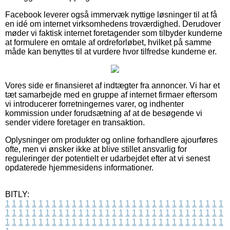
Facebook leverer også immervæk nyttige løsninger til at få
en idé om internet virksomhedens troværdighed. Derudover
møder vi faktisk internet foretagender som tilbyder kunderne
at formulere en omtale af ordreforløbet, hvilket på samme
måde kan benyttes til at vurdere hvor tilfredse kunderne er.
Vores side er finansieret af indtægter fra annoncer. Vi har et
tæt samarbejde med en gruppe af internet firmaer eftersom
vi introducerer forretningernes varer, og indhenter
kommission under forudsætning af at de besøgende vi
sender videre foretager en transaktion.
Oplysninger om produkter og online forhandlere ajourføres
ofte, men vi ønsker ikke at blive stillet ansvarlig for
reguleringer der potentielt er udarbejdet efter at vi senest
opdaterede hjemmesidens informationer.
BITLY:
1
1
1
1
1
1
1
1
1
1
1
1
1
1
1
1
1
1
1
1
1
1
1
1
1
1
1
1
1
1
1
1
1
1
1
1
1
1
1
1
1
1
1
1
1
1
1
1
1
1
1
1
1
1
1
1
1
1
1
1
1
1
1
1
1
1
1
1
1
1
1
1
1
1
1
1
1
1
1
1
1
1
1
1
1
1
1
1
1
1
1
1
1
1
1
1
1
1
1