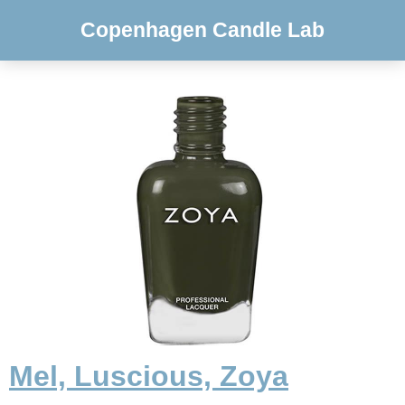
Copenhagen Candle Lab
Mel, Luscious, Zoya