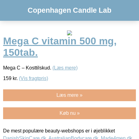
Copenhagen Candle Lab
Mega C vitamin 500 mg,
150tab.
Mega C – Kosttilskud.
(Læs mere)
159
kr.
(Vis fragtpris)
Læs mere »
Køb nu »
De mest populære beauty-webshops er i øjeblikket
DanishSkinCare.dk
,
AustralianBodycare.dk
,
Made4men.dk