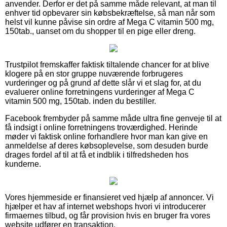
anvender. Derfor er det på samme måde relevant, at man til
enhver tid opbevarer sin købsbekræftelse, så man når som
helst vil kunne påvise sin ordre af Mega C vitamin 500 mg,
150tab., uanset om du shopper til en pige eller dreng.
Trustpilot fremskaffer faktisk tiltalende chancer for at blive
klogere på en stor gruppe nuværende forbrugeres
vurderinger og på grund af dette slår vi et slag for, at du
evaluerer online forretningens vurderinger af Mega C
vitamin 500 mg, 150tab. inden du bestiller.
Facebook frembyder på samme måde ultra fine genveje til at
få indsigt i online forretningens troværdighed. Herinde
møder vi faktisk online forhandlere hvor man kan give en
anmeldelse af deres købsoplevelse, som desuden burde
drages fordel af til at få et indblik i tilfredsheden hos
kunderne.
Vores hjemmeside er finansieret ved hjælp af annoncer. Vi
hjælper et hav af internet webshops hvori vi introducerer
firmaernes tilbud, og får provision hvis en bruger fra vores
website udfører en transaktion.