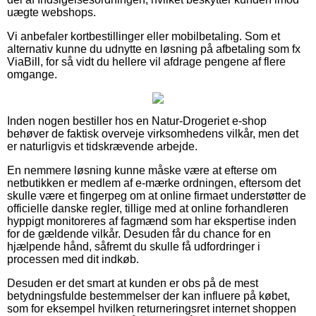
uægte webshops.
Vi anbefaler kortbestillinger eller mobilbetaling. Som et
alternativ kunne du udnytte en løsning på afbetaling som fx
ViaBill, for så vidt du hellere vil afdrage pengene af flere
omgange.
Inden nogen bestiller hos en Natur-Drogeriet e-shop
behøver de faktisk overveje virksomhedens vilkår, men det
er naturligvis et tidskrævende arbejde.
En nemmere løsning kunne måske være at efterse om
netbutikken er medlem af e-mærke ordningen, eftersom det
skulle være et fingerpeg om at online firmaet understøtter de
officielle danske regler, tillige med at online forhandleren
hyppigt monitoreres af fagmænd som har ekspertise inden
for de gældende vilkår. Desuden får du chance for en
hjælpende hånd, såfremt du skulle få udfordringer i
processen med dit indkøb.
Desuden er det smart at kunden er obs på de mest
betydningsfulde bestemmelser der kan influere på købet,
som for eksempel hvilken returneringsret internet shoppen