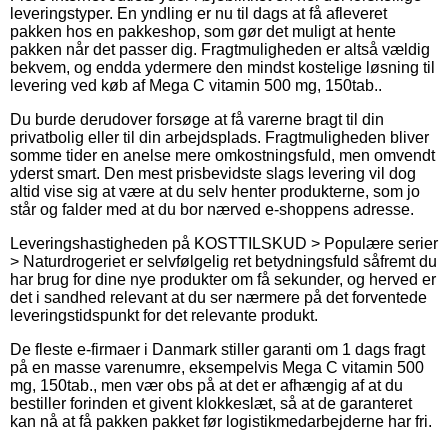
leveringstyper. En yndling er nu til dags at få afleveret
pakken hos en pakkeshop, som gør det muligt at hente
pakken når det passer dig. Fragtmuligheden er altså vældig
bekvem, og endda ydermere den mindst kostelige løsning til
levering ved køb af Mega C vitamin 500 mg, 150tab..
Du burde derudover forsøge at få varerne bragt til din
privatbolig eller til din arbejdsplads. Fragtmuligheden bliver
somme tider en anelse mere omkostningsfuld, men omvendt
yderst smart. Den mest prisbevidste slags levering vil dog
altid vise sig at være at du selv henter produkterne, som jo
står og falder med at du bor nærved e-shoppens adresse.
Leveringshastigheden på KOSTTILSKUD > Populære serier
> Naturdrogeriet er selvfølgelig ret betydningsfuld såfremt du
har brug for dine nye produkter om få sekunder, og herved er
det i sandhed relevant at du ser nærmere på det forventede
leveringstidspunkt for det relevante produkt.
De fleste e-firmaer i Danmark stiller garanti om 1 dags fragt
på en masse varenumre, eksempelvis Mega C vitamin 500
mg, 150tab., men vær obs på at det er afhængig af at du
bestiller forinden et givent klokkeslæt, så at de garanteret
kan nå at få pakken pakket før logistikmedarbejderne har fri.