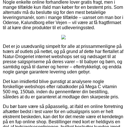
Nogle enkelte online forhandlere lover gratis fragt, men i
mange tilfælde kun ifald man køber for en bestemt pris. Som
alternativ må du beslutte sig for den mest betalelige
leveringsmanér, som i mange tilfælde – uanset om man bor i
Odense, Kalundborg eller Vejen – vil være at få fragtfirmaet
til at køre dine produkter til et udleveringssted.
Det er jo usædvanlig simpelt for alle at prissammenligne på
tværs af outlets på nettet, og på grund af dette har flertallet af
Natur-Drogeriet internet webshops set sig nødsaget til at
presse salgspriserne på deres varer – til babyer og børn, og
samtidig også til damer og herrer – eftertrykkeligt, og endda
nogle gange garantere levering uden gebyr.
Det kan imidlertid blive gunstigt at analysere nogle
forskellige webshops efter rabatkoder på Mega C vitamin
500 mg, 150tab. inden du gennemfører din bestilling,
således at du er garanteret at modtage den skarpeste pris.
Du bør bare være så påpasselig, at ifald en online forretning
afsætter bedst i test varer for en udsalgspris som er helt
ekstremt beskeden, kan det for det meste være et kendetegn
på en fup online shop. Bestillinger med kort er heldigvis en
del af Indsigelsesordningen, hvilket beskytter kunden imod