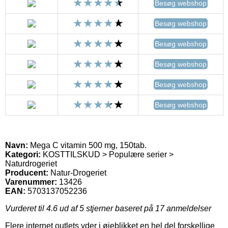
Besøg webshop
Besøg webshop
Besøg webshop
Besøg webshop
Besøg webshop
Besøg webshop
Navn:
Mega C vitamin 500 mg, 150tab.
Kategori:
KOSTTILSKUD > Populære serier >
Naturdrogeriet
Producent:
Natur-Drogeriet
Varenummer:
13426
EAN:
5703137052236
Vurderet til
4.6
ud af 5 stjerner baseret på
17
anmeldelser
Flere internet outlets yder i øjeblikket en hel del forskellige