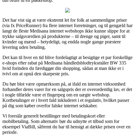
din ordre til en pakkeshop.
Det har vist sig at være ekstremt let for folk at sammenligne priser
(via fx PriceRunner) fra flere internet forretninger, og til gengæld har
langt de fleste Medisana internet webshops ikke kunne slippe for at
trykke salgsværdien på produkterne – til drenge og piger, samt til
kvinder og mænd – betydeligt, og endda nogle gange præstere
levering uden betaling.
Det kan til hver en tid blive fordelagtigt at besigtige et par forskellige
e-shops efter rabat på Medisana håndledsblodtryksmåler BW 335
hvid forinden du færdiggør din shopping, sådan at man ikke er i
tvivl om at opnå den skarpeste pris.
Du bør blot være opmærksom på, at ifald en internet virksomhed
forhandler deres varer for en salgspris der er overordentlig lav, er det
i nogle tilfælde være et fingerpeg om en uægte webshop.
Kortbetalinger er i hvert fald inkluderet i et regulativ, hvilket passer
på dig som køber overfor falske internet selskaber.
Vi foreslår generelt bestillinger med betalingskort eller
mobilbetaling. Som alternativ bør du udnytte et tilbud som for
eksempel ViaBill, såfremt du har til hensigt at dække prisen over en
periode.