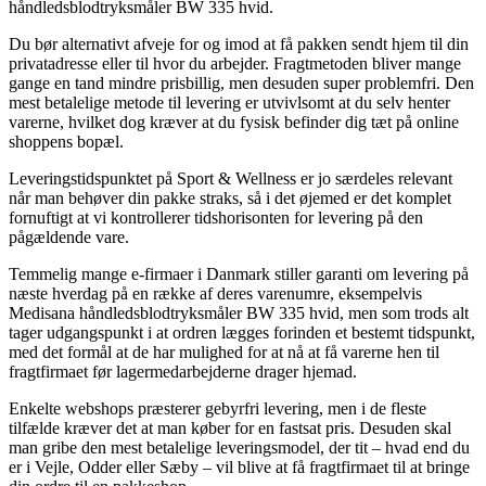
håndledsblodtryksmåler BW 335 hvid.
Du bør alternativt afveje for og imod at få pakken sendt hjem til din
privatadresse eller til hvor du arbejder. Fragtmetoden bliver mange
gange en tand mindre prisbillig, men desuden super problemfri. Den
mest betalelige metode til levering er utvivlsomt at du selv henter
varerne, hvilket dog kræver at du fysisk befinder dig tæt på online
shoppens bopæl.
Leveringstidspunktet på Sport & Wellness er jo særdeles relevant
når man behøver din pakke straks, så i det øjemed er det komplet
fornuftigt at vi kontrollerer tidshorisonten for levering på den
pågældende vare.
Temmelig mange e-firmaer i Danmark stiller garanti om levering på
næste hverdag på en række af deres varenumre, eksempelvis
Medisana håndledsblodtryksmåler BW 335 hvid, men som trods alt
tager udgangspunkt i at ordren lægges forinden et bestemt tidspunkt,
med det formål at de har mulighed for at nå at få varerne hen til
fragtfirmaet før lagermedarbejderne drager hjemad.
Enkelte webshops præsterer gebyrfri levering, men i de fleste
tilfælde kræver det at man køber for en fastsat pris. Desuden skal
man gribe den mest betalelige leveringsmodel, der tit – hvad end du
er i Vejle, Odder eller Sæby – vil blive at få fragtfirmaet til at bringe