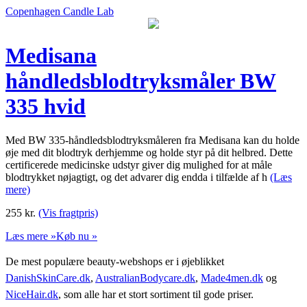
Copenhagen Candle Lab
Medisana
håndledsblodtryksmåler BW
335 hvid
Med BW 335-håndledsblodtryksmåleren fra Medisana kan du holde
øje med dit blodtryk derhjemme og holde styr på dit helbred. Dette
certificerede medicinske udstyr giver dig mulighed for at måle
blodtrykket nøjagtigt, og det advarer dig endda i tilfælde af h
(Læs
mere)
255
kr.
(Vis fragtpris)
Læs mere »
Køb nu »
De mest populære beauty-webshops er i øjeblikket
DanishSkinCare.dk
,
AustralianBodycare.dk
,
Made4men.dk
og
NiceHair.dk
, som alle har et stort sortiment til gode priser.