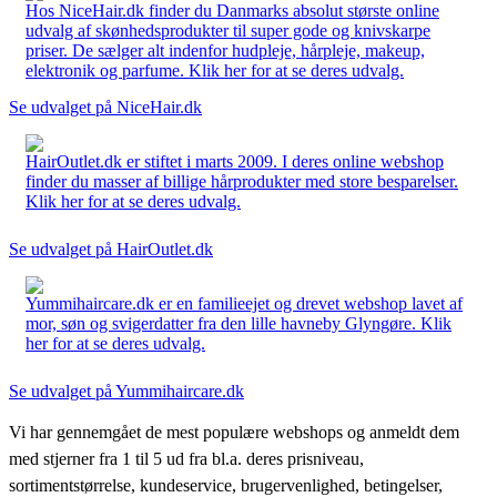
Hos NiceHair.dk finder du Danmarks absolut største online
udvalg af skønhedsprodukter til super gode og knivskarpe
priser. De sælger alt indenfor hudpleje, hårpleje, makeup,
elektronik og parfume. Klik her for at se deres udvalg.
Se udvalget på NiceHair.dk
HairOutlet.dk er stiftet i marts 2009. I deres online webshop
finder du masser af billige hårprodukter med store besparelser.
Klik her for at se deres udvalg.
Se udvalget på HairOutlet.dk
Yummihaircare.dk er en familieejet og drevet webshop lavet af
mor, søn og svigerdatter fra den lille havneby Glyngøre. Klik
her for at se deres udvalg.
Se udvalget på Yummihaircare.dk
Vi har gennemgået de mest populære webshops og anmeldt dem
med stjerner fra 1 til 5 ud fra bl.a. deres prisniveau,
sortimentstørrelse, kundeservice, brugervenlighed, betingelser,