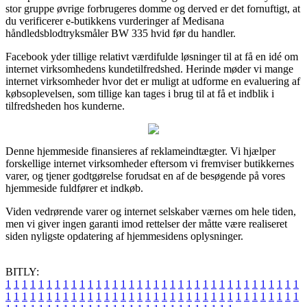
stor gruppe øvrige forbrugeres domme og derved er det fornuftigt, at
du verificerer e-butikkens vurderinger af Medisana
håndledsblodtryksmåler BW 335 hvid før du handler.
Facebook yder tillige relativt værdifulde løsninger til at få en idé om
internet virksomhedens kundetilfredshed. Herinde møder vi mange
internet virksomheder hvor det er muligt at udforme en evaluering af
købsoplevelsen, som tillige kan tages i brug til at få et indblik i
tilfredsheden hos kunderne.
Denne hjemmeside finansieres af reklameindtægter. Vi hjælper
forskellige internet virksomheder eftersom vi fremviser butikkernes
varer, og tjener godtgørelse forudsat en af de besøgende på vores
hjemmeside fuldfører et indkøb.
Viden vedrørende varer og internet selskaber værnes om hele tiden,
men vi giver ingen garanti imod rettelser der måtte være realiseret
siden nyligste opdatering af hjemmesidens oplysninger.
BITLY:
1
1
1
1
1
1
1
1
1
1
1
1
1
1
1
1
1
1
1
1
1
1
1
1
1
1
1
1
1
1
1
1
1
1
1
1
1
1
1
1
1
1
1
1
1
1
1
1
1
1
1
1
1
1
1
1
1
1
1
1
1
1
1
1
1
1
1
1
1
1
1
1