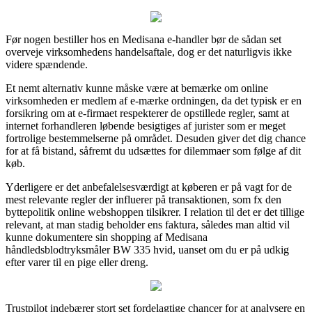
Før nogen bestiller hos en Medisana e-handler bør de sådan set
overveje virksomhedens handelsaftale, dog er det naturligvis ikke
videre spændende.
Et nemt alternativ kunne måske være at bemærke om online
virksomheden er medlem af e-mærke ordningen, da det typisk er en
forsikring om at e-firmaet respekterer de opstillede regler, samt at
internet forhandleren løbende besigtiges af jurister som er meget
fortrolige bestemmelserne på området. Desuden giver det dig chance
for at få bistand, såfremt du udsættes for dilemmaer som følge af dit
køb.
Yderligere er det anbefalelsesværdigt at køberen er på vagt for de
mest relevante regler der influerer på transaktionen, som fx den
byttepolitik online webshoppen tilsikrer. I relation til det er det tillige
relevant, at man stadig beholder ens faktura, således man altid vil
kunne dokumentere sin shopping af Medisana
håndledsblodtryksmåler BW 335 hvid, uanset om du er på udkig
efter varer til en pige eller dreng.
Trustpilot indebærer stort set fordelagtige chancer for at analysere en