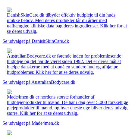
DanishSkinCare.dk tilbyder effektiv hudpleje til din huds
unikke behov. Med deres produkter får du årtier med
uafhængige kliniske data bag deres ingredienser. Klik her for at
se deres udvalg.
Se udvalget på DanishSkinCare.dk
AustralianBodycare.dk er førende inden for problemløsende
hudpleje og det har de været siden 1992. Det er deres mål at
hjælpe danskerne med at opnå en sundere hud og afhjælpe
hudproblemer. Klik her for at se deres udvalg.
Se udvalget på AustralianBodycare.dk
Made4men.dk er nordens største forhandler af
hudplejeprodukter til mænd. De har i dag over 5.000 forskellige
plejeprodukter til mænd, og hver eneste uge bliver deres udvalg
større. Klik her for at se deres udvalg.
Se udvalget på Made4men.dk