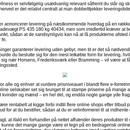
llness er selvfølgelig usædvanlig relevant såfremt du står og s
herved er det relativt centralt at man dobbelttjekker leveringstid
dler annoncerer levering på næstkommende hverdag på en rækk
devægt PS 435 180 kg 40434, men som imidlertid kræver at be
spunkt, sådan at de sandsynligvis kan nå at få produkterne afsted
fri.
tninger garanterer levering uden gebyr, men tit er det så nødvendi
 burde du beslutte sig for den mest letkøbte form for levering, hvilk
ig nær Horsens, Frederiksværk eller Bramming – vil være at få fr
ningssted.
for alle og enhver at vurdere prisniveauet i blandt flere e-forretn
ne selskaber set sig tvunget til at stampe priserne på mange af
å til kvinder og mænd – en hel del, og endda nogle gange yde fra
e rentabelt at kigge forbi indtil flere online shops efter tilb
for at du bestiller, sådan at du er velinformeret til at indhente d
t, at ifald en forhandler på nettet afhænder deres produkter ti
 så kunne det mange gange være et tegn på en bedragerisk online