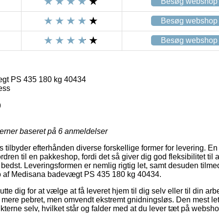
Besøg webshop
Besøg webshop
Besøg webshop
gt PS 435 180 kg 40434
ess
9
jerner baseret på
6
anmeldelser
ilbyder efterhånden diverse forskellige former for levering. En f
ren til en pakkeshop, fordi det så giver dig god fleksibilitet til
 bedst. Leveringsformen er nemlig rigtig let, samt desuden tilme
øb af Medisana badevægt PS 435 180 kg 40434.
te dig for at vælge at få leveret hjem til dig selv eller til din a
e mere pebret, men omvendt ekstremt gnidningsløs. Den mest let
ukterne selv, hvilket står og falder med at du lever tæt på webs