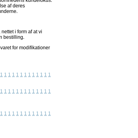
irksomhedens kundefokus.
lse af deres
underne.
ttet i form af at vi
 bestilling.
aret for modifikationer
1
1
1
1
1
1
1
1
1
1
1
1
1
1
1
1
1
1
1
1
1
1
1
1
1
1
1
1
1
1
1
1
1
1
1
1
1
1
1