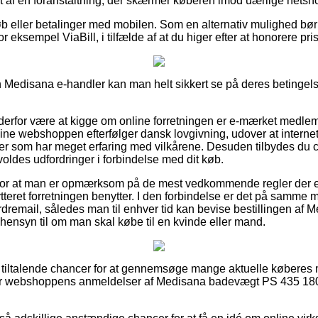
tet af en foranstaltning, der skærmer køberen imod uærlige netsh
tkøb eller betalinger med mobilen. Som en alternativ mulighed bø
 eksempel ViaBill, i tilfælde af at du higer efter at honorere pris
Medisana e-handler kan man helt sikkert se på deres betingelser
rfor være at kigge om online forretningen er e-mærket medlem,
line webshoppen efterfølger dansk lovgivning, udover at internet f
ter som har meget erfaring med vilkårene. Desuden tilbydes du c
rvoldes udfordringer i forbindelse med dit køb.
g for at man er opmærksom på de mest vedkommende regler der e
teret forretningen benytter. I den forbindelse er det på samme 
dremail, således man til enhver tid kan bevise bestillingen a
ensyn til om man skal købe til en kvinde eller mand.
ut tiltalende chancer for at gennemsøge mange aktuelle køberes
rer webshoppens anmeldelser af Medisana badevægt PS 435 180