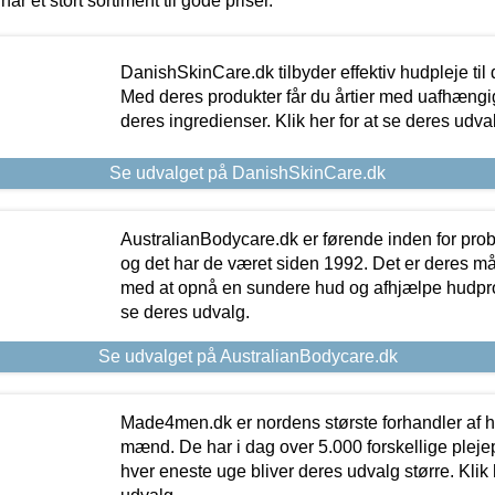
har et stort sortiment til gode priser.
DanishSkinCare.dk tilbyder effektiv hudpleje til
Med deres produkter får du årtier med uafhængi
deres ingredienser. Klik her for at se deres udva
Se udvalget på DanishSkinCare.dk
AustralianBodycare.dk er førende inden for pr
og det har de været siden 1992. Det er deres m
med at opnå en sundere hud og afhjælpe hudprob
se deres udvalg.
Se udvalget på AustralianBodycare.dk
Made4men.dk er nordens største forhandler af hu
mænd. De har i dag over 5.000 forskellige pleje
hver eneste uge bliver deres udvalg større. Klik 