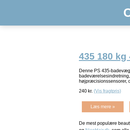
435 180 kg
Denne PS 435-badevægt fr
badeværelsesindretning, o
højpræcisionssensorer, 
240
kr.
(Vis fragtpris)
Læs mere »
De mest populære beauty