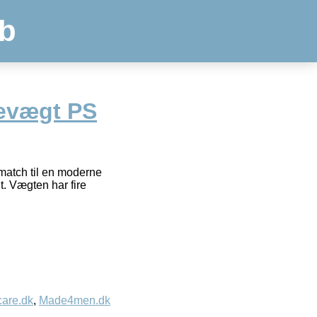
b
evægt PS
 match til en moderne
t. Vægten har fire
care.dk
,
Made4men.dk