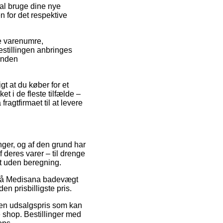
kal bruge dine nye
en for det respektive
e varenumre,
stillingen anbringes
 inden
gt at du køber for et
et i de fleste tilfælde –
agtfirmaet til at levere
inger, og af den grund har
 deres varer – til drenge
gt uden beregning.
ud på Medisana badevægt
en prisbilligste pris.
l en udsalgspris som kan
 shop. Bestillinger med