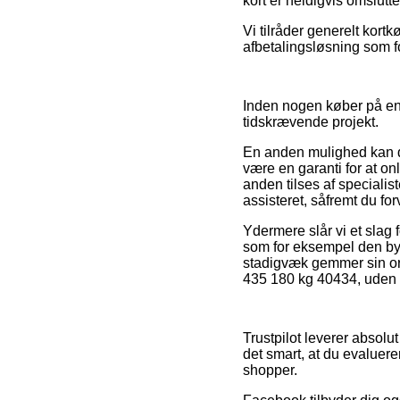
kort er heldigvis omslut
Vi tilråder generelt kor
afbetalingsløsning som for
Inden nogen køber på en 
tidskrævende projekt.
En anden mulighed kan de
være en garanti for at on
anden tilses af specialis
assisteret, såfremt du fo
Ydermere slår vi et sla
som for eksempel den byt
stadigvæk gemmer sin or
435 180 kg 40434, uden h
Trustpilot leverer absol
det smart, at du evalue
shopper.