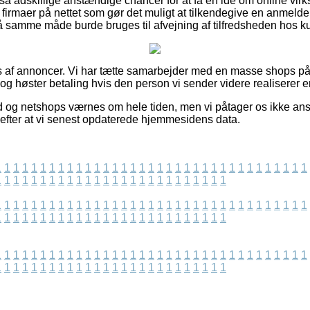
så adskillige anstændige chancer for at få en idé om online v
irmaer på nettet som gør det muligt at tilkendegive en anmelde
å samme måde burde bruges til afvejning af tilfredsheden hos k
s af annoncer. Vi har tætte samarbejder med en masse shops på ne
og høster betaling hvis den person vi sender videre realiserer en
d og netshops værnes om hele tiden, men vi påtager os ikke ansv
 efter at vi senest opdaterede hjemmesidens data.
1
1
1
1
1
1
1
1
1
1
1
1
1
1
1
1
1
1
1
1
1
1
1
1
1
1
1
1
1
1
1
1
1
1
1
1
1
1
1
1
1
1
1
1
1
1
1
1
1
1
1
1
1
1
1
1
1
1
1
1
1
1
1
1
1
1
1
1
1
1
1
1
1
1
1
1
1
1
1
1
1
1
1
1
1
1
1
1
1
1
1
1
1
1
1
1
1
1
1
1
1
1
1
1
1
1
1
1
1
1
1
1
1
1
1
1
1
1
1
1
1
1
1
1
1
1
1
1
1
1
1
1
1
1
1
1
1
1
1
1
1
1
1
1
1
1
1
1
1
1
1
1
1
1
1
1
1
1
1
1
1
1
1
1
1
1
1
1
1
1
1
1
1
1
1
1
1
1
1
1
1
1
1