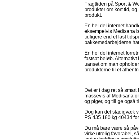
Fragttiden på Sport & We
produkter om kort tid, og 
produkt.
En hel del internet han
eksempelvis Medisana ba
tidligere end et fast tid
pakkemedarbejderne har 
En hel del internet forre
fastsat beløb. Alternativt
uanset om man opholder s
produkterne til et afhent
Det er i dag ret så smart 
massevis af Medisana onli
og piger, og tillige ogs
Dog kan det stadigvæk vær
PS 435 180 kg 40434 forud 
Du må bare være så påvag
virke utrolig favorabel,