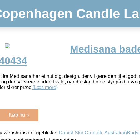
Copenhagen Candle La
Medisana bad
 40434
a Medisana har et nutidigt design, der vil gøre den til et godt
g den vil være et ideelt valg, når du skal holde styr på din væg
der sikrer præc
(Læs mere)
Køb nu »
-webshops er i øjeblikket
DanishSkinCare.dk
,
AustralianBody