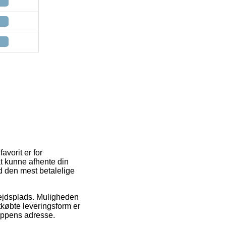
avorit er for
 at kunne afhente din
d den mest betalelige
rbejdsplads. Muligheden
købte leveringsform er
hoppens adresse.