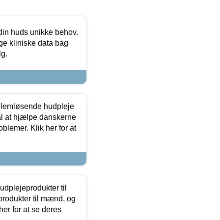
 din huds unikke behov.
ge kliniske data bag
lg.
oblemløsende hudpleje
ål at hjælpe danskerne
lemer. Klik her for at
dplejeprodukter til
produkter til mænd, og
her for at se deres