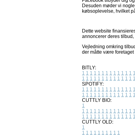
Facebook tilbyder dig og
Desuden møder vi nogle f
købsoplevelse, hvilket p
Dette website finansiere
annoncerer deres tilbud, 
Vejledning omkring tilbu
der måtte være foretaget
BITLY:
1
1
1
1
1
1
1
1
1
1
1
1
1
1
1
1
1
1
1
1
1
1
1
1
1
1
SPOTIFY:
1
1
1
1
1
1
1
1
1
1
1
1
1
1
1
1
1
1
1
1
1
1
1
1
1
1
CUTTLY BIO:
1
1
1
1
1
1
1
1
1
1
1
1
1
1
1
1
1
1
1
1
1
1
1
1
1
1
1
CUTTLY OLD:
1
1
1
1
1
1
1
1
1
1
1