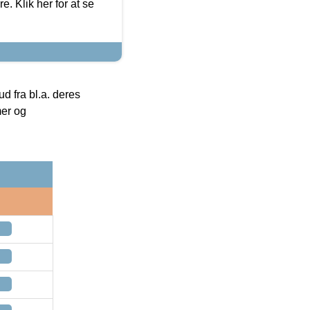
. Klik her for at se
 fra bl.a. deres
mer og