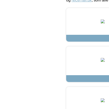
og
NiceHair.dk
, som alle 