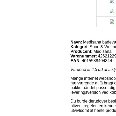
Navn:
Medisana badevæ
Kategori:
Sport & Welln
Producent:
Medisana
Varenummer:
4262122
EAN:
4015588404344
Vurderet til
4.5
ud af 5 st
Mange internet webshops t
nærværende at få bragt ord
pakke når det passer dig
leveringsversion ved k
Du burde derudover beslut
bliver i regelen en kend
utvivlsomt at hente prod