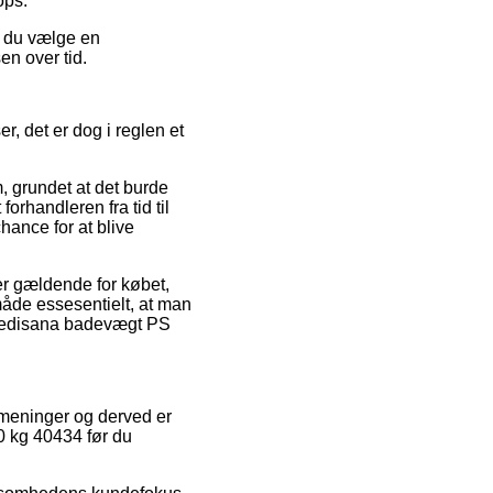
ops.
r du vælge en
en over tid.
, det er dog i reglen et
 grundet at det burde
orhandleren fra tid til
hance for at blive
r gældende for købet,
måde essesentielt, at man
f Medisana badevægt PS
 meninger og derved er
 kg 40434 før du