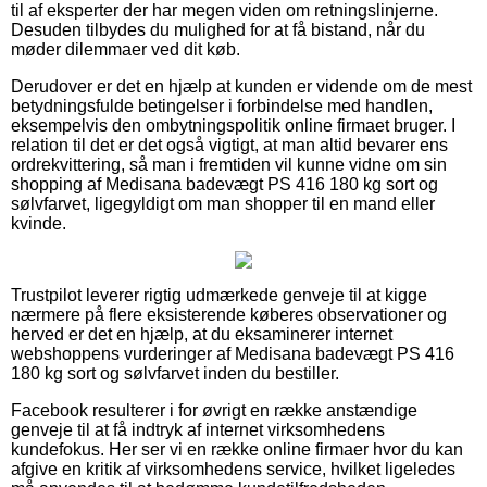
til af eksperter der har megen viden om retningslinjerne.
Desuden tilbydes du mulighed for at få bistand, når du
møder dilemmaer ved dit køb.
Derudover er det en hjælp at kunden er vidende om de mest
betydningsfulde betingelser i forbindelse med handlen,
eksempelvis den ombytningspolitik online firmaet bruger. I
relation til det er det også vigtigt, at man altid bevarer ens
ordrekvittering, så man i fremtiden vil kunne vidne om sin
shopping af Medisana badevægt PS 416 180 kg sort og
sølvfarvet, ligegyldigt om man shopper til en mand eller
kvinde.
Trustpilot leverer rigtig udmærkede genveje til at kigge
nærmere på flere eksisterende køberes observationer og
herved er det en hjælp, at du eksaminerer internet
webshoppens vurderinger af Medisana badevægt PS 416
180 kg sort og sølvfarvet inden du bestiller.
Facebook resulterer i for øvrigt en række anstændige
genveje til at få indtryk af internet virksomhedens
kundefokus. Her ser vi en række online firmaer hvor du kan
afgive en kritik af virksomhedens service, hvilket ligeledes