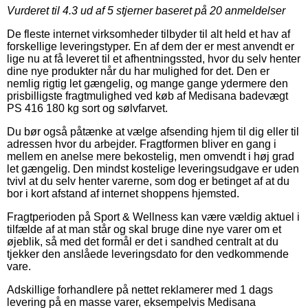
Vurderet til
4.3
ud af 5 stjerner baseret på
20
anmeldelser
De fleste internet virksomheder tilbyder til alt held et hav af
forskellige leveringstyper. En af dem der er mest anvendt er
lige nu at få leveret til et afhentningssted, hvor du selv henter
dine nye produkter når du har mulighed for det. Den er
nemlig rigtig let gængelig, og mange gange ydermere den
prisbilligste fragtmulighed ved køb af Medisana badevægt
PS 416 180 kg sort og sølvfarvet.
Du bør også påtænke at vælge afsending hjem til dig eller til
adressen hvor du arbejder. Fragtformen bliver en gang i
mellem en anelse mere bekostelig, men omvendt i høj grad
let gængelig. Den mindst kostelige leveringsudgave er uden
tvivl at du selv henter varerne, som dog er betinget af at du
bor i kort afstand af internet shoppens hjemsted.
Fragtperioden på Sport & Wellness kan være vældig aktuel i
tilfælde af at man står og skal bruge dine nye varer om et
øjeblik, så med det formål er det i sandhed centralt at du
tjekker den anslåede leveringsdato for den vedkommende
vare.
Adskillige forhandlere på nettet reklamerer med 1 dags
levering på en masse varer, eksempelvis Medisana