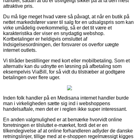
handler, sådan at du er usvigeligt sikker på at få den mest
attraktive pris.
Du må lige meget hvad være så påvagt, at når en butik på
nettet markedsfører varer til salg for en udsalgspris som kan
virke umådelig overkommelig, så er det tit være et
karakteristika der viser en snydagtig webshop.
Kortbetalinger er heldigvis omsluttet af
Indsigelsesordningen, der forsvarer os overfor uægte
internet outlets.
Vi tilråder bestillinger med kort eller mobilbetaling. Som et
alternativ kan du udnytte en løsning på afbetaling som
eksempelvis ViaBill, for så vidt du tilstræber at godtgøre
betalingen over flere uger.
Inden folk handler på en Medisana internet handler burde
man i virkeligheden sætte sig ind i webshoppens
handelsaftale, men det er i reglen ikke super interessant.
En anden valgmulighed er at bemærke hvorvidt online
forretningen er tilsluttet e-mærket, fordi det er en
tilkendegivelse af at online forhandleren adlyder de danske
retningslinjer, tillige med at e-shoppen regelmæssigt kigges