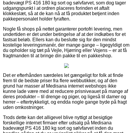
badevægt PS 416 180 kg sort og sølvfarvet, som dog tager
udgangspunkt i at ordren placeres forinden et aftalt
klokkeslæt, så at de kan nå at få produktet betjent inden
pakkepersonalet holder fyraften.
Nogle få shops på nettet garanterer portofri levering, men
undertiden er det under betingelse af at der indkøbes for et
fastsat beløb. Ellers kan du beslutte sig for den mindst
kostelige leveringsmanér, der mange gange – ligegyldigt om
du opholder sig tæt på Vejle, Hjørring eller Vojens – er at få
fragtmanden til at bringe din pakke til en pakkeshop.
Det er efterhånden særdeles let gængeligt for folk at finde
frem til de bedste priser fra flere webbutikker, og af den
grund har masser af Medisana internet webshops ikke
kunne lade være med at reducere prisniveauet på mange af
deres produkter – til drenge og piger, og ligeså til damer og
herrer – eftertrykkeligt, og endda nogle gange byde på fragt
uden omkostninger.
Trods dette kan det alligevel blive nyttigt at besigtige
forskellige internet firmaer efter udsalg på Medisana
badevægt PS 416 180 kg sort og sølvfarvet inden du