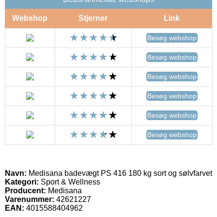
Webshop
Stjerner
Link
Besøg webshop
Besøg webshop
Besøg webshop
Besøg webshop
Besøg webshop
Besøg webshop
Navn:
Medisana badevægt PS 416 180 kg sort og sølvfarvet
Kategori:
Sport & Wellness
Producent:
Medisana
Varenummer:
42621227
EAN:
4015588404962