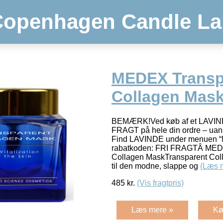
Copenhagen Candle La
MEDEX Transp
Collagen Mask
BEMÆRK!Ved køb af et LAVINDE
FRAGT på hele din ordre – uans
Find LAVINDE under menuen “
rabatkoden: FRI FRAGTÂ MED
Collagen MaskTransparent Col
til den modne, slappe og
(Læs 
485
kr.
(Vis fragtpris)
Læs mere »
Kø