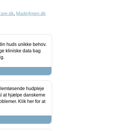
care.dk
,
Made4men.dk
 din huds unikke behov.
ge kliniske data bag
lg.
oblemløsende hudpleje
ål at hjælpe danskerne
lemer. Klik her for at