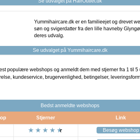
Se udvalget på HairOutlet.dk
Yummihaircare.dk er en familieejet og drevet we
søn og svigerdatter fra den lille havneby Glyngøre
deres udvalg.
Se udvalget på Yummihaircare.dk
t populære webshops og anmeldt dem med stjerner fra 1 til 5 ud
rrelse, kundeservice, brugervenlighed, betingelser, leveringsfor
Bedst anmeldte webshops
op
Stjerner
Link
Besøg webshop