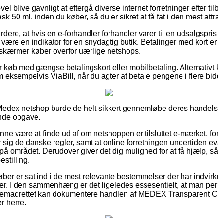
evel blive gavnligt at eftergå diverse internet forretninger efter
 50 ml. inden du køber, så du er sikret at få fat i den mest attra
ere, at hvis en e-forhandler forhandler varer til en udsalgspris
e være en indikator for en snydagtig butik. Betalinger med kort er
 skærmer køber overfor uærlige netshops.
for køb med gængse betalingskort eller mobilbetaling. Alternativt
 eksempelvis ViaBill, når du agter at betale pengene i flere bid
Medex netshop burde de helt sikkert gennemløbe deres handelsb
nde opgave.
ne være at finde ud af om netshoppen er tilsluttet e-mærket, ford
er sig de danske regler, samt at online forretningen undertiden ev
å området. Derudover giver det dig mulighed for at få hjælp, så
stilling.
 køber er sat ind i de mest relevante bestemmelser der har indvirk
uger. I den sammenhæng er det ligeledes essesentielt, at man 
 fremadrettet kan dokumentere handlen af MEDEX Transparent C
r herre.