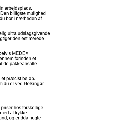
din arbejdsplads.
 Den billigste mulighed
 du bor i nærheden af
ig ultra udslagsgivende
sigtiger den estimerede
sempelvis MEDEX
gennem forinden et
 at de pakkeansatte
r et præcist beløb.
m du er ved Helsingør,
 priser hos forskellige
 med at trykke
 bund, og endda nogle