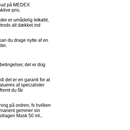
 tilbud på MEDEX
ktive pris.
 der er umådelig letkøbt,
 trods alt dækket ind
 kan du drage nytte af en
der.
etingelser, det er dog
i det er en garanti for at
alueres af specialister
fremt du får
ning på ordren, fx hvilken
permanent gemmer sin
ollagen Mask 50 ml.,