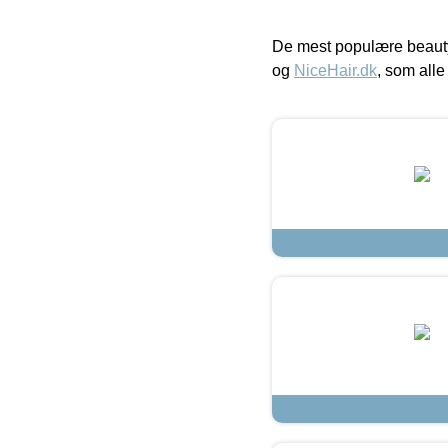
De mest populære beauty
og
NiceHair.dk
, som alle 