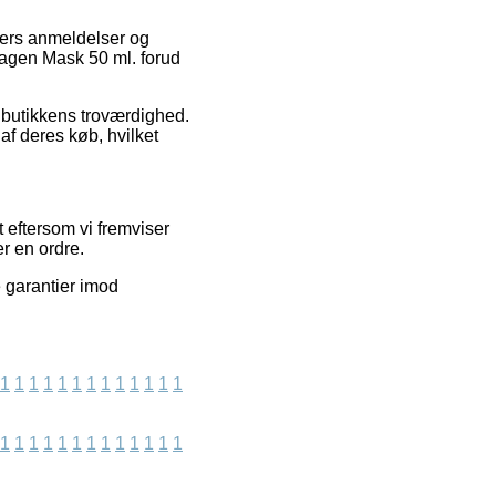
nters anmeldelser og
lagen Mask 50 ml. forud
t butikkens troværdighed.
af deres køb, hvilket
t eftersom vi fremviser
er en ordre.
e garantier imod
1
1
1
1
1
1
1
1
1
1
1
1
1
1
1
1
1
1
1
1
1
1
1
1
1
1