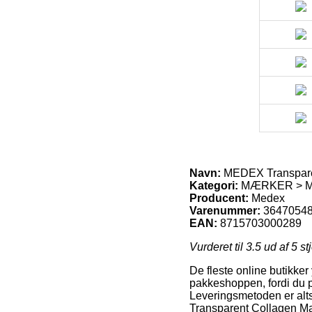
Navn:
MEDEX Transparen
Kategori:
MÆRKER > ME
Producent:
Medex
Varenummer:
3647054
EAN:
8715703000289
Vurderet til
3.5
ud af 5 st
De fleste online butikker
pakkeshoppen, fordi du p
Leveringsmetoden er alts
Transparent Collagen Ma