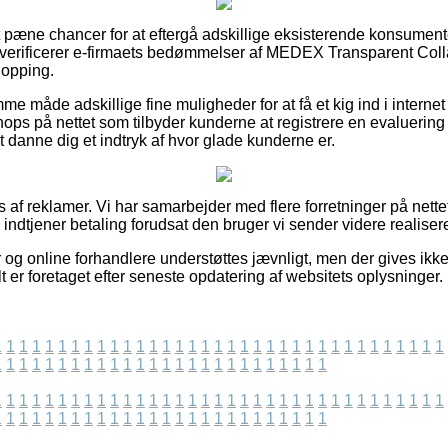
elt pæne chancer for at eftergå adskillige eksisterende konsume
du verificerer e-firmaets bedømmelser af MEDEX Transparent Col
hopping.
me måde adskillige fine muligheder for at få et kig ind i interne
ps på nettet som tilbyder kunderne at registrere en evaluering 
 at danne dig et indtryk af hvor glade kunderne er.
 af reklamer. Vi har samarbejder med flere forretninger på nette
g indtjener betaling forudsat den bruger vi sender videre realiser
 og online forhandlere understøttes jævnligt, men der gives ikk
t er foretaget efter seneste opdatering af websitets oplysninger.
1
1
1
1
1
1
1
1
1
1
1
1
1
1
1
1
1
1
1
1
1
1
1
1
1
1
1
1
1
1
1
1
1
1
1
1
1
1
1
1
1
1
1
1
1
1
1
1
1
1
1
1
1
1
1
1
1
1
1
1
1
1
1
1
1
1
1
1
1
1
1
1
1
1
1
1
1
1
1
1
1
1
1
1
1
1
1
1
1
1
1
1
1
1
1
1
1
1
1
1
1
1
1
1
1
1
1
1
1
1
1
1
1
1
1
1
1
1
1
1
1
1