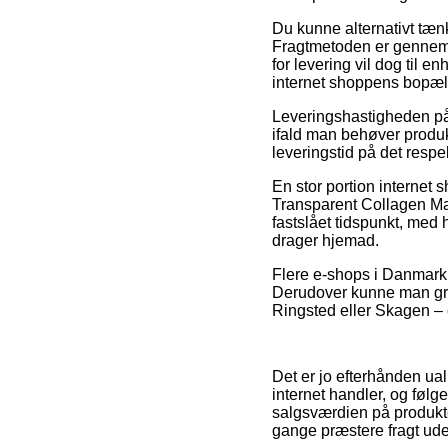
Du kunne alternativt tænke
Fragtmetoden er gennemsn
for levering vil dog til 
internet shoppens bopæl
Leveringshastigheden p
ifald man behøver produkt
leveringstid på det respe
En stor portion internet 
Transparent Collagen Mas
fastslået tidspunkt, med 
drager hjemad.
Flere e-shops i Danmark s
Derudover kunne man grib
Ringsted eller Skagen – e
Det er jo efterhånden ualm
internet handler, og følg
salgsværdien på produkter
gange præstere fragt ude