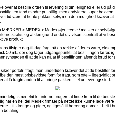
 over at bestille ordren til levering til din lejlighed eller ud på 
itligt en tand mindre prisbillig, men endvidere super bekvem.
enhver tid være at hente pakken selv, men den mulighed kræver at
.
å MÆRKER > MEDEX > Medex øjencreme / masker er selvfølgel
erne straks, og af den grund er det utvivlsomt centralt at vi be
ktive produkt.
shops tilsiger dag-til-dag fragt på en række af deres varer, ek
k 50 ml., der dog tager udgangspunkt i at bestillingen køres i
hensynstagen til at de kan nå at få bestillingen afsendt forud for
ikrer portofri fragt, men undertiden kræver det at du bestiller fo
e den mest prisbevidste form for fragt, som ofte – ligegyldigt o
r at få fragtmanden til at bringe pakken til et udleveringssted.
indeligt smertefrit for internetbrugere at finde frem til de bedste
elig har en hel del Medex firmaer på nettet ikke kunne lade være
ne – til drenge og piger, og ligeså til herrer og damer – helt i
n betaling.