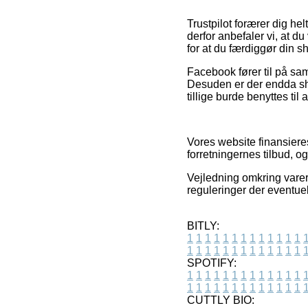
Trustpilot forærer dig h
derfor anbefaler vi, at 
for at du færdiggør din s
Facebook fører til på sam
Desuden er der endda sho
tillige burde benyttes til
Vores website finansieres
forretningernes tilbud, o
Vejledning omkring varer
reguleringer der eventuel
BITLY:
1
1
1
1
1
1
1
1
1
1
1
1
1
1
1
1
1
1
1
1
1
1
1
1
1
1
SPOTIFY:
1
1
1
1
1
1
1
1
1
1
1
1
1
1
1
1
1
1
1
1
1
1
1
1
1
1
CUTTLY BIO: