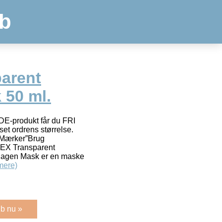
b
arent
 50 ml.
-produkt får du FRI
et ordrens størrelse.
Mærker”Brug
EX Transparent
lagen Mask er en maske
mere)
b nu »