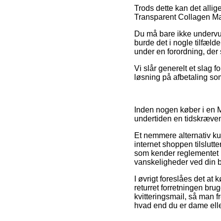
Trods dette kan det allig
Transparent Collagen Mask
Du må bare ikke undervurd
burde det i nogle tilfæld
under en forordning, der
Vi slår generelt et slag 
løsning på afbetaling som
Inden nogen køber i en 
undertiden en tidskræve
Et nemmere alternativ kun
internet shoppen tilslutt
som kender reglementet p
vanskeligheder ved din be
I øvrigt foreslåes det at
returret forretningen br
kvitteringsmail, så man
hvad end du er dame elle