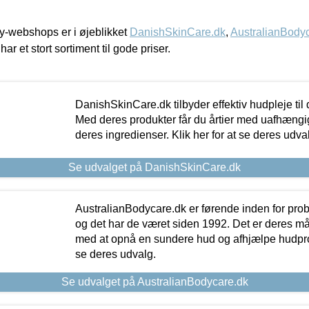
-webshops er i øjeblikket
DanishSkinCare.dk
,
AustralianBody
har et stort sortiment til gode priser.
DanishSkinCare.dk tilbyder effektiv hudpleje til
Med deres produkter får du årtier med uafhængi
deres ingredienser. Klik her for at se deres udva
Se udvalget på DanishSkinCare.dk
AustralianBodycare.dk er førende inden for pr
og det har de været siden 1992. Det er deres m
med at opnå en sundere hud og afhjælpe hudprob
se deres udvalg.
Se udvalget på AustralianBodycare.dk