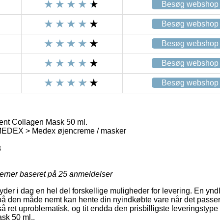
Besøg webshop
Besøg webshop
Besøg webshop
Besøg webshop
Besøg webshop
t Collagen Mask 50 ml.
DEX > Medex øjencreme / masker
8
jerner baseret på
25
anmeldelser
 yder i dag en hel del forskellige muligheder for levering. En ynd
å den måde nemt kan hente din nyindkøbte vare når det passer 
å ret uproblematisk, og tit endda den prisbilligste leveringsty
sk 50 ml..