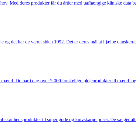
hov. Med deres produkter får du årtier med uafhængige kliniske data bag
e og det har de været siden 1992. Det er deres mål at hjælpe dansker
mænd. De har i dag over 5.000 forskellige plejeprodukter til mænd, og h
f skønhedsprodukter til super gode og knivskarpe priser. De sælger alt