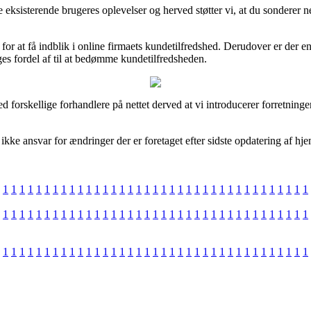
lige eksisterende brugeres oplevelser og herved støtter vi, at du sonde
 at få indblik i online firmaets kundetilfredshed. Derudover er der e
es fordel af til at bedømme kundetilfredsheden.
 forskellige forhandlere på nettet derved at vi introducerer forretninge
ikke ansvar for ændringer der er foretaget efter sidste opdatering af hj
1
1
1
1
1
1
1
1
1
1
1
1
1
1
1
1
1
1
1
1
1
1
1
1
1
1
1
1
1
1
1
1
1
1
1
1
1
1
1
1
1
1
1
1
1
1
1
1
1
1
1
1
1
1
1
1
1
1
1
1
1
1
1
1
1
1
1
1
1
1
1
1
1
1
1
1
1
1
1
1
1
1
1
1
1
1
1
1
1
1
1
1
1
1
1
1
1
1
1
1
1
1
1
1
1
1
1
1
1
1
1