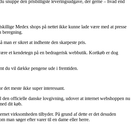
ør du snuppe den prisbilligste leveringsudgave, der gerne – hvad end
adskillige Medex shops på nettet ikke kunne lade være med at presse
n beregning.
å man er sikret at indhente den skarpeste pris.
e være et kendetegn på en bedragerisk webbutik. Kortkøb er dog
remt du vil dække pengene ude i fremtiden.
 det meste ikke super interessant.
 til den officielle danske lovgivning, udover at internet webshoppen nu
med dit køb.
ternet virksomheden tilbyder. På grund af dette er det desuden
 man søger efter varer til en dame eller herre.