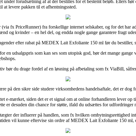
et under forudsætning af at der bestilles for et bestemt beløb. Ellers b
l at levere pakken til et afhentningssted.
via fx PriceRunner) fra forskellige internet selskaber, og for det har 
l mænd og kvinder – en hel del, og endda nogle gange garantere fragt ude
tagender efter rabat på MEDEX Lait Exfoliante 150 ml før du bestiller, s
rer for en udsalgspris som kan ses som utopisk god, bør det mange gang
webshops.
tiv bør du drage fordel af en løsning på afbetaling som fx ViaBill, såf
 på den sikre side studere virksomhedens handelsaftale, det er dog for
uttet e-mærket, siden det er et signal om at online forhandleren lever op
tte er desuden din chance for støtte, ifald du udsættes for udfordringer 
dtægter der influerer på handlen, som fx hvilken ombytningsrettighed in
tiden vil kunne eftervise sin ordre af MEDEX Lait Exfoliante 150 ml, om