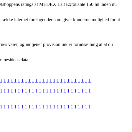
rer netshoppens ratings af MEDEX Lait Exfoliante 150 ml inden du
n række internet foretagender som giver kunderne mulighed for at
rnes varer, og indtjener provision under forudsætning af at du
emmesidens data.
1
1
1
1
1
1
1
1
1
1
1
1
1
1
1
1
1
1
1
1
1
1
1
1
1
1
1
1
1
1
1
1
1
1
1
1
1
1
1
1
1
1
1
1
1
1
1
1
1
1
1
1
1
1
1
1
1
1
1
1
1
1
1
1
1
1
1
1
1
1
1
1
1
1
1
1
1
1