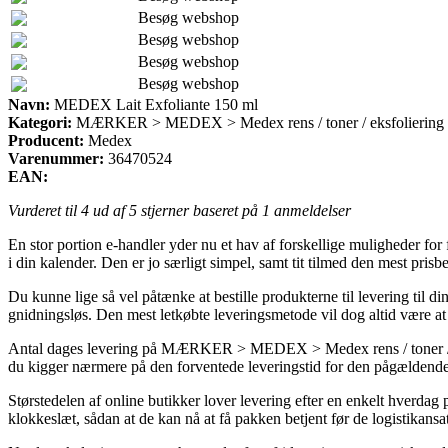
Besøg webshop
Besøg webshop
Besøg webshop
Besøg webshop
Navn:
MEDEX Lait Exfoliante 150 ml
Kategori:
MÆRKER > MEDEX > Medex rens / toner / eksfoliering
Producent:
Medex
Varenummer:
36470524
EAN:
Vurderet til
4
ud af 5 stjerner baseret på
1
anmeldelser
En stor portion e-handler yder nu et hav af forskellige muligheder for 
i din kalender. Den er jo særligt simpel, samt tit tilmed den mest p
Du kunne lige så vel påtænke at bestille produkterne til levering til 
gnidningsløs. Den mest letkøbte leveringsmetode vil dog altid være at 
Antal dages levering på MÆRKER > MEDEX > Medex rens / toner / eksfo
du kigger nærmere på den forventede leveringstid for den pågældende
Størstedelen af online butikker lover levering efter en enkelt hverda
klokkeslæt, sådan at de kan nå at få pakken betjent før de logistikansatt