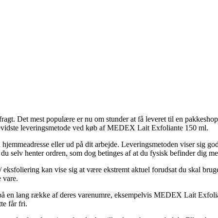
fragt. Det mest populære er nu om stunder at få leveret til en pakkeshop
risbevidste leveringsmetode ved køb af MEDEX Lait Exfoliante 150 ml.
din hjemmeadresse eller ud på dit arbejde. Leveringsmetoden viser sig go
du selv henter ordren, som dog betinges af at du fysisk befinder dig me
liering kan vise sig at være ekstremt aktuel forudsat du skal bruge d
 vare.
g på en lang række af deres varenumre, eksempelvis MEDEX Lait Exfolian
e får fri.