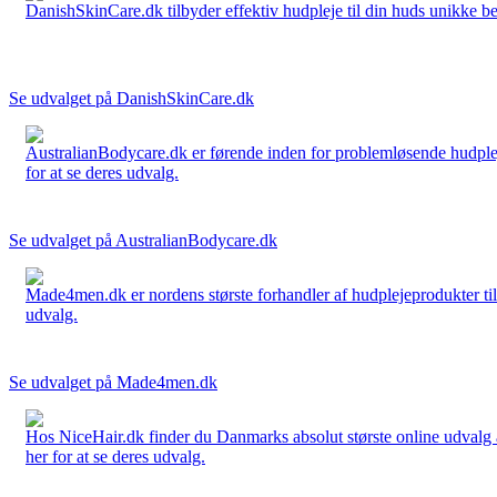
DanishSkinCare.dk tilbyder effektiv hudpleje til din huds unikke be
Se udvalget på DanishSkinCare.dk
AustralianBodycare.dk er førende inden for problemløsende hudplej
for at se deres udvalg.
Se udvalget på AustralianBodycare.dk
Made4men.dk er nordens største forhandler af hudplejeprodukter til 
udvalg.
Se udvalget på Made4men.dk
Hos NiceHair.dk finder du Danmarks absolut største online udvalg a
her for at se deres udvalg.