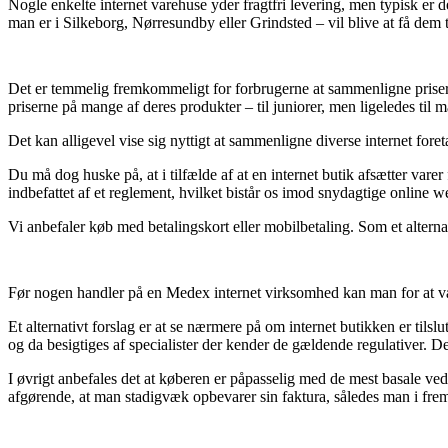
Nogle enkelte internet varehuse yder fragtfri levering, men typisk er d
man er i Silkeborg, Nørresundby eller Grindsted – vil blive at få dem ti
Det er temmelig fremkommeligt for forbrugerne at sammenligne priser (
priserne på mange af deres produkter – til juniorer, men ligeledes ti
Det kan alligevel vise sig nyttigt at sammenligne diverse internet fore
Du må dog huske på, at i tilfælde af at en internet butik afsætter va
indbefattet af et reglement, hvilket bistår os imod snydagtige online 
Vi anbefaler køb med betalingskort eller mobilbetaling. Som et alterna
Før nogen handler på en Medex internet virksomhed kan man for at være
Et alternativt forslag er at se nærmere på om internet butikken er tilsl
og da besigtiges af specialister der kender de gældende regulativer. De
I øvrigt anbefales det at køberen er påpasselig med de mest basale ve
afgørende, at man stadigvæk opbevarer sin faktura, således man i frem