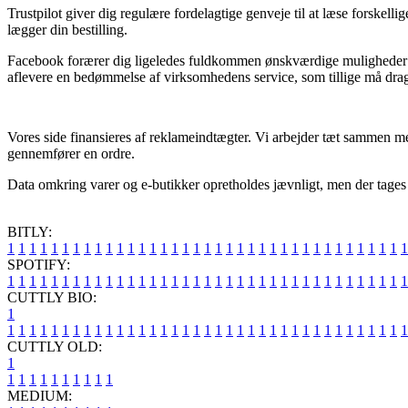
Trustpilot giver dig regulære fordelagtige genveje til at læse forskel
lægger din bestilling.
Facebook forærer dig ligeledes fuldkommen ønskværdige muligheder for
aflevere en bedømmelse af virksomhedens service, som tillige må drag
Vores side finansieres af reklameindtægter. Vi arbejder tæt sammen med
gennemfører en ordre.
Data omkring varer og e-butikker opretholdes jævnligt, men der tages 
BITLY:
1
1
1
1
1
1
1
1
1
1
1
1
1
1
1
1
1
1
1
1
1
1
1
1
1
1
1
1
1
1
1
1
1
1
1
1
1
SPOTIFY:
1
1
1
1
1
1
1
1
1
1
1
1
1
1
1
1
1
1
1
1
1
1
1
1
1
1
1
1
1
1
1
1
1
1
1
1
1
CUTTLY BIO:
1
1
1
1
1
1
1
1
1
1
1
1
1
1
1
1
1
1
1
1
1
1
1
1
1
1
1
1
1
1
1
1
1
1
1
1
1
1
CUTTLY OLD:
1
1
1
1
1
1
1
1
1
1
1
MEDIUM: