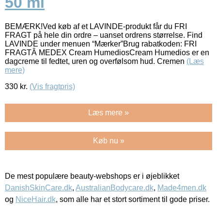
50 ml
BEMÆRK!Ved køb af et LAVINDE-produkt får du FRI
FRAGT på hele din ordre – uanset ordrens størrelse. Find
LAVINDE under menuen “Mærker”Brug rabatkoden: FRI
FRAGTÂ MEDEX Cream HumediosCream Humedios er en
dagcreme til fedtet, uren og overfølsom hud. Cremen
(Læs
mere)
330
kr.
(Vis fragtpris)
Læs mere »
Køb nu »
De mest populære beauty-webshops er i øjeblikket
DanishSkinCare.dk
,
AustralianBodycare.dk
,
Made4men.dk
og
NiceHair.dk
, som alle har et stort sortiment til gode priser.