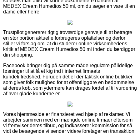
således man altid vil kunne dokumentere handlen af
MEDEX Cream Humedios 50 ml, om du søger en vare til en
dame eller herre.
Trustpilot genererer rigtig troværdige genveje til at betragte
en stor portion aktuelle forbrugeres opfattelser og derfor
stiller vi forslag om, at du studerer online virksomhedens
kritik af MEDEX Cream Humedios 50 ml inden du færdiggør
din shopping.
Facebook bringer dig på samme måde regulære pålidelige
løsninger til at få et kig ind i internet firmaets
kundetilfredshed. Foruden det er der faktisk online butikker
som giver folk mulighed for at offentliggøre en bedømmelse
af deres køb, som ydermere kan drages fordel af til vurdering
af hvor glade kunderne er.
Vores hjemmeside er finansieret ved hjælp af reklamer. Vi
arbejder sammen med en mængde online firmaer eftersom
vi fremviser deres tilbud, og indkasserer kommission for så
vidt de besøgende vi sender videre foretager en transaktion.