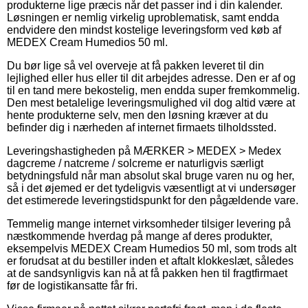
produkterne lige præcis når det passer ind i din kalender.
Løsningen er nemlig virkelig uproblematisk, samt endda
endvidere den mindst kostelige leveringsform ved køb af
MEDEX Cream Humedios 50 ml.
Du bør lige så vel overveje at få pakken leveret til din
lejlighed eller hus eller til dit arbejdes adresse. Den er af og
til en tand mere bekostelig, men endda super fremkommelig.
Den mest betalelige leveringsmulighed vil dog altid være at
hente produkterne selv, men den løsning kræver at du
befinder dig i nærheden af internet firmaets tilholdssted.
Leveringshastigheden på MÆRKER > MEDEX > Medex
dagcreme / natcreme / solcreme er naturligvis særligt
betydningsfuld når man absolut skal bruge varen nu og her,
så i det øjemed er det tydeligvis væsentligt at vi undersøger
det estimerede leveringstidspunkt for den pågældende vare.
Temmelig mange internet virksomheder tilsiger levering på
næstkommende hverdag på mange af deres produkter,
eksempelvis MEDEX Cream Humedios 50 ml, som trods alt
er forudsat at du bestiller inden et aftalt klokkeslæt, således
at de sandsynligvis kan nå at få pakken hen til fragtfirmaet
før de logistikansatte får fri.