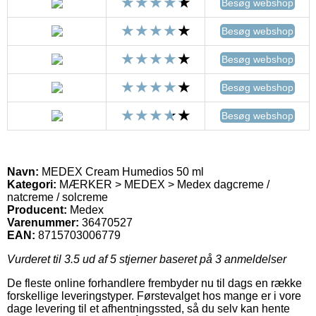
Besøg webshop
Besøg webshop
Besøg webshop
Besøg webshop
Besøg webshop
Navn:
MEDEX Cream Humedios 50 ml
Kategori:
MÆRKER > MEDEX > Medex dagcreme /
natcreme / solcreme
Producent:
Medex
Varenummer:
36470527
EAN:
8715703006779
Vurderet til
3.5
ud af 5 stjerner baseret på
3
anmeldelser
De fleste online forhandlere frembyder nu til dags en række
forskellige leveringstyper. Førstevalget hos mange er i vore
dage levering til et afhentningssted, så du selv kan hente