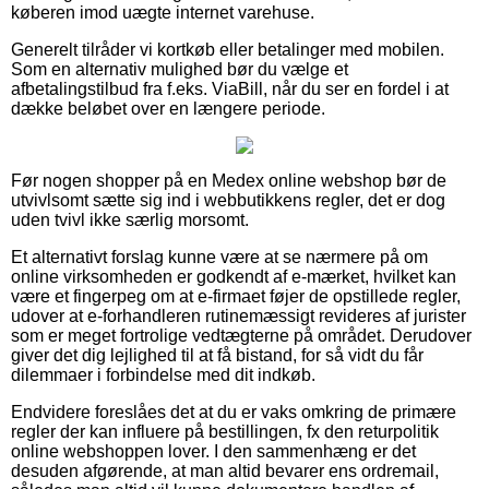
køberen imod uægte internet varehuse.
Generelt tilråder vi kortkøb eller betalinger med mobilen.
Som en alternativ mulighed bør du vælge et
afbetalingstilbud fra f.eks. ViaBill, når du ser en fordel i at
dække beløbet over en længere periode.
Før nogen shopper på en Medex online webshop bør de
utvivlsomt sætte sig ind i webbutikkens regler, det er dog
uden tvivl ikke særlig morsomt.
Et alternativt forslag kunne være at se nærmere på om
online virksomheden er godkendt af e-mærket, hvilket kan
være et fingerpeg om at e-firmaet føjer de opstillede regler,
udover at e-forhandleren rutinemæssigt revideres af jurister
som er meget fortrolige vedtægterne på området. Derudover
giver det dig lejlighed til at få bistand, for så vidt du får
dilemmaer i forbindelse med dit indkøb.
Endvidere foreslåes det at du er vaks omkring de primære
regler der kan influere på bestillingen, fx den returpolitik
online webshoppen lover. I den sammenhæng er det
desuden afgørende, at man altid bevarer ens ordremail,