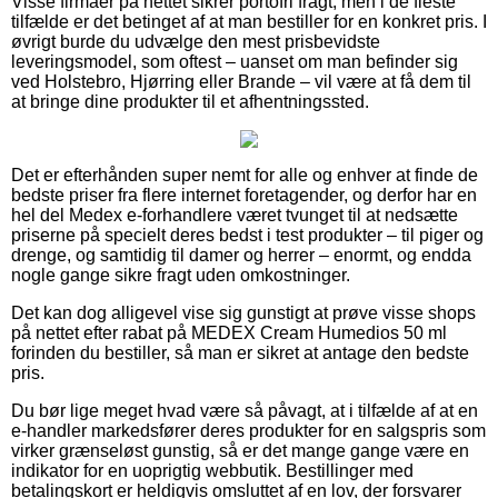
Visse firmaer på nettet sikrer portofri fragt, men i de fleste
tilfælde er det betinget af at man bestiller for en konkret pris. I
øvrigt burde du udvælge den mest prisbevidste
leveringsmodel, som oftest – uanset om man befinder sig
ved Holstebro, Hjørring eller Brande – vil være at få dem til
at bringe dine produkter til et afhentningssted.
Det er efterhånden super nemt for alle og enhver at finde de
bedste priser fra flere internet foretagender, og derfor har en
hel del Medex e-forhandlere været tvunget til at nedsætte
priserne på specielt deres bedst i test produkter – til piger og
drenge, og samtidig til damer og herrer – enormt, og endda
nogle gange sikre fragt uden omkostninger.
Det kan dog alligevel vise sig gunstigt at prøve visse shops
på nettet efter rabat på MEDEX Cream Humedios 50 ml
forinden du bestiller, så man er sikret at antage den bedste
pris.
Du bør lige meget hvad være så påvagt, at i tilfælde af at en
e-handler markedsfører deres produkter for en salgspris som
virker grænseløst gunstig, så er det mange gange være en
indikator for en uoprigtig webbutik. Bestillinger med
betalingskort er heldigvis omsluttet af en lov, der forsvarer