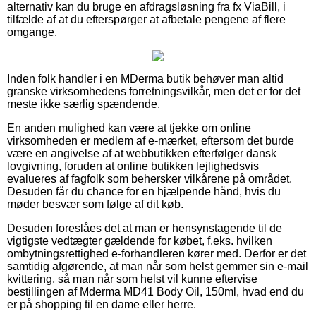
alternativ kan du bruge en afdragsløsning fra fx ViaBill, i
tilfælde af at du efterspørger at afbetale pengene af flere
omgange.
Inden folk handler i en MDerma butik behøver man altid
granske virksomhedens forretningsvilkår, men det er for det
meste ikke særlig spændende.
En anden mulighed kan være at tjekke om online
virksomheden er medlem af e-mærket, eftersom det burde
være en angivelse af at webbutikken efterfølger dansk
lovgivning, foruden at online butikken lejlighedsvis
evalueres af fagfolk som behersker vilkårene på området.
Desuden får du chance for en hjælpende hånd, hvis du
møder besvær som følge af dit køb.
Desuden foreslåes det at man er hensynstagende til de
vigtigste vedtægter gældende for købet, f.eks. hvilken
ombytningsrettighed e-forhandleren kører med. Derfor er det
samtidig afgørende, at man når som helst gemmer sin e-mail
kvittering, så man når som helst vil kunne eftervise
bestillingen af Mderma MD41 Body Oil, 150ml, hvad end du
er på shopping til en dame eller herre.