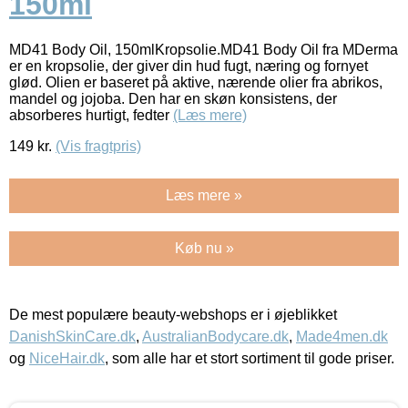
150ml
MD41 Body Oil, 150mlKropsolie.MD41 Body Oil fra MDerma
er en kropsolie, der giver din hud fugt, næring og fornyet
glød. Olien er baseret på aktive, nærende olier fra abrikos,
mandel og jojoba. Den har en skøn konsistens, der
absorberes hurtigt, fedter
(Læs mere)
149
kr.
(Vis fragtpris)
Læs mere »
Køb nu »
De mest populære beauty-webshops er i øjeblikket
DanishSkinCare.dk
,
AustralianBodycare.dk
,
Made4men.dk
og
NiceHair.dk
, som alle har et stort sortiment til gode priser.