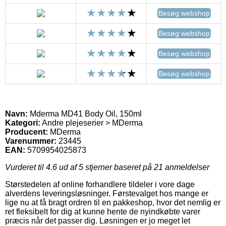
Besøg webshop
Besøg webshop
Besøg webshop
Besøg webshop
Navn:
Mderma MD41 Body Oil, 150ml
Kategori:
Andre plejeserier > MDerma
Producent:
MDerma
Varenummer:
23445
EAN:
5709954025873
Vurderet til
4.6
ud af 5 stjerner baseret på
21
anmeldelser
Størstedelen af online forhandlere tildeler i vore dage
alverdens leveringsløsninger. Førstevalget hos mange er
lige nu at få bragt ordren til en pakkeshop, hvor det nemlig er
ret fleksibelt for dig at kunne hente de nyindkøbte varer
præcis når det passer dig. Løsningen er jo meget let