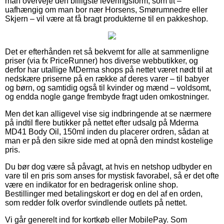
man overveje den billigste leveringsform, som tit –
uafhængig om man bor nær Horsens, Smørumnedre eller
Skjern – vil være at få bragt produkterne til en pakkeshop.
Det er efterhånden ret så bekvemt for alle at sammenligne
priser (via fx PriceRunner) hos diverse webbutikker, og
derfor har utallige MDerma shops på nettet været nødt til at
nedskære priserne på en række af deres varer – til babyer
og børn, og samtidig også til kvinder og mænd – voldsomt,
og endda nogle gange frembyde fragt uden omkostninger.
Men det kan alligevel vise sig indbringende at se nærmere
på indtil flere butikker på nettet efter udsalg på Mderma
MD41 Body Oil, 150ml inden du placerer ordren, sådan at
man er på den sikre side med at opnå den mindst kostelige
pris.
Du bør dog være så påvagt, at hvis en netshop udbyder en
vare til en pris som anses for mystisk favorabel, så er det ofte
være en indikator for en bedragerisk online shop.
Bestillinger med betalingskort er dog en del af en orden,
som redder folk overfor svindlende outlets på nettet.
Vi går generelt ind for kortkøb eller MobilePay. Som