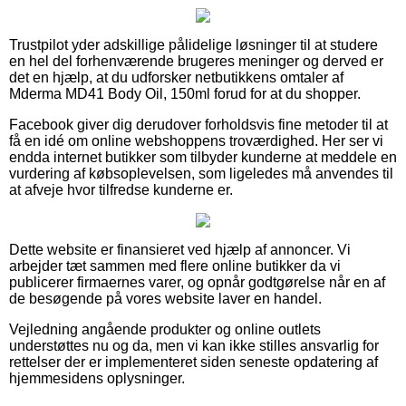
Trustpilot yder adskillige pålidelige løsninger til at studere
en hel del forhenværende brugeres meninger og derved er
det en hjælp, at du udforsker netbutikkens omtaler af
Mderma MD41 Body Oil, 150ml forud for at du shopper.
Facebook giver dig derudover forholdsvis fine metoder til at
få en idé om online webshoppens troværdighed. Her ser vi
endda internet butikker som tilbyder kunderne at meddele en
vurdering af købsoplevelsen, som ligeledes må anvendes til
at afveje hvor tilfredse kunderne er.
Dette website er finansieret ved hjælp af annoncer. Vi
arbejder tæt sammen med flere online butikker da vi
publicerer firmaernes varer, og opnår godtgørelse når en af
de besøgende på vores website laver en handel.
Vejledning angående produkter og online outlets
understøttes nu og da, men vi kan ikke stilles ansvarlig for
rettelser der er implementeret siden seneste opdatering af
hjemmesidens oplysninger.