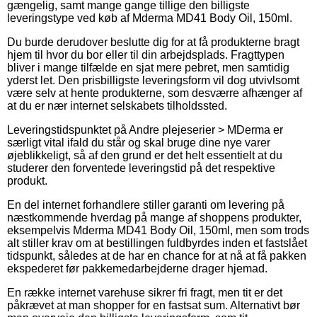
gængelig, samt mange gange tillige den billigste
leveringstype ved køb af Mderma MD41 Body Oil, 150ml.
Du burde derudover beslutte dig for at få produkterne bragt
hjem til hvor du bor eller til din arbejdsplads. Fragttypen
bliver i mange tilfælde en sjat mere pebret, men samtidig
yderst let. Den prisbilligste leveringsform vil dog utvivlsomt
være selv at hente produkterne, som desværre afhænger af
at du er nær internet selskabets tilholdssted.
Leveringstidspunktet på Andre plejeserier > MDerma er
særligt vital ifald du står og skal bruge dine nye varer
øjeblikkeligt, så af den grund er det helt essentielt at du
studerer den forventede leveringstid på det respektive
produkt.
En del internet forhandlere stiller garanti om levering på
næstkommende hverdag på mange af shoppens produkter,
eksempelvis Mderma MD41 Body Oil, 150ml, men som trods
alt stiller krav om at bestillingen fuldbyrdes inden et fastslået
tidspunkt, således at de har en chance for at nå at få pakken
ekspederet før pakkemedarbejderne drager hjemad.
En række internet varehuse sikrer fri fragt, men tit er det
påkrævet at man shopper for en fastsat sum. Alternativt bør