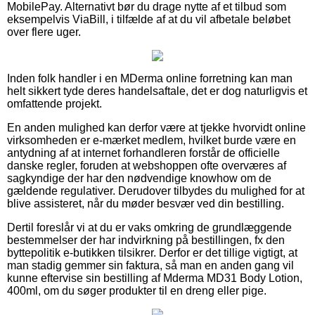
MobilePay. Alternativt bør du drage nytte af et tilbud som
eksempelvis ViaBill, i tilfælde af at du vil afbetale beløbet
over flere uger.
Inden folk handler i en MDerma online forretning kan man
helt sikkert tyde deres handelsaftale, det er dog naturligvis et
omfattende projekt.
En anden mulighed kan derfor være at tjekke hvorvidt online
virksomheden er e-mærket medlem, hvilket burde være en
antydning af at internet forhandleren forstår de officielle
danske regler, foruden at webshoppen ofte overværes af
sagkyndige der har den nødvendige knowhow om de
gældende regulativer. Derudover tilbydes du mulighed for at
blive assisteret, når du møder besvær ved din bestilling.
Dertil foreslår vi at du er vaks omkring de grundlæggende
bestemmelser der har indvirkning på bestillingen, fx den
byttepolitik e-butikken tilsikrer. Derfor er det tillige vigtigt, at
man stadig gemmer sin faktura, så man en anden gang vil
kunne eftervise sin bestilling af Mderma MD31 Body Lotion,
400ml, om du søger produkter til en dreng eller pige.