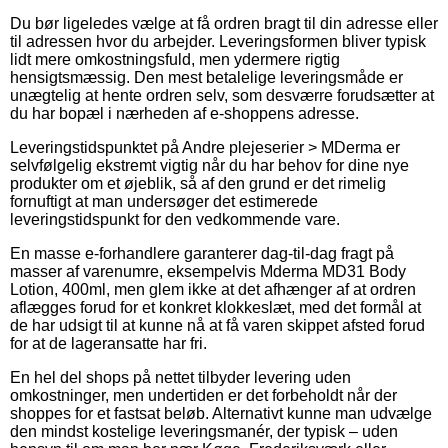
Du bør ligeledes vælge at få ordren bragt til din adresse eller
til adressen hvor du arbejder. Leveringsformen bliver typisk
lidt mere omkostningsfuld, men ydermere rigtig
hensigtsmæssig. Den mest betalelige leveringsmåde er
unægtelig at hente ordren selv, som desværre forudsætter at
du har bopæl i nærheden af e-shoppens adresse.
Leveringstidspunktet på Andre plejeserier > MDerma er
selvfølgelig ekstremt vigtig når du har behov for dine nye
produkter om et øjeblik, så af den grund er det rimelig
fornuftigt at man undersøger det estimerede
leveringstidspunkt for den vedkommende vare.
En masse e-forhandlere garanterer dag-til-dag fragt på
masser af varenumre, eksempelvis Mderma MD31 Body
Lotion, 400ml, men glem ikke at det afhænger af at ordren
aflægges forud for et konkret klokkeslæt, med det formål at
de har udsigt til at kunne nå at få varen skippet afsted forud
for at de lageransatte har fri.
En hel del shops på nettet tilbyder levering uden
omkostninger, men undertiden er det forbeholdt når der
shoppes for et fastsat beløb. Alternativt kunne man udvælge
den mindst kostelige leveringsmanér, der typisk – uden