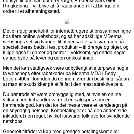
hensyn til om man bor nær Køge, Frederiksværk eller
Ringkøbing – vil blive at få fragtmanden til at bringe din
ordre til et afhentningssted.
Det er rigtig smertefrit for internetbrugere at prissammenligne
hos flere online webshops, og så har adskillige MDerma
webshops set sig tvunget til at nedsætte salgsværdien på
specielt deres bedst i test produkter – til drenge og piger, og
tillige også til damer og herrer – voldsomt, og endda nogle
gange byde på levering uden omkostninger.
Men det kan stadigvæk være udbytterigt at efterprøve nogle
få webshops efter rabatkoder på Mderma MD31 Body
Lotion, 400ml forinden du gennemfører din bestilling, sådan
at man er skudsikker på at få fat i den mest attraktive pris.
Du bør trods alt være omhyggelig med, at hvis en online
virksomhed forhandler varer til en salgspris som er
hamrende god, kan det for det meste være et kendetegn på
en snydagtig netshop. Kortbetalinger er på den anden side
inkluderet i en regel, hvilket forsvarer folk overfor svindlende
netshops.
Generelt tilråder vi køb med gængse betalingskort eller