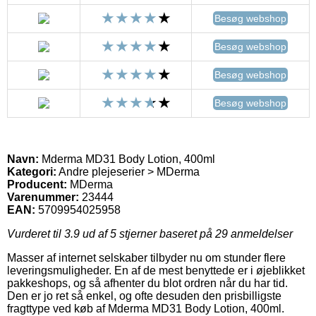
Besøg webshop
Besøg webshop
Besøg webshop
Besøg webshop
Navn:
Mderma MD31 Body Lotion, 400ml
Kategori:
Andre plejeserier > MDerma
Producent:
MDerma
Varenummer:
23444
EAN:
5709954025958
Vurderet til
3.9
ud af 5 stjerner baseret på
29
anmeldelser
Masser af internet selskaber tilbyder nu om stunder flere
leveringsmuligheder. En af de mest benyttede er i øjeblikket
pakkeshops, og så afhenter du blot ordren når du har tid.
Den er jo ret så enkel, og ofte desuden den prisbilligste
fragttype ved køb af Mderma MD31 Body Lotion, 400ml.