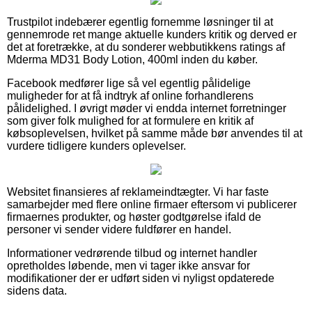
Trustpilot indebærer egentlig fornemme løsninger til at
gennemrode ret mange aktuelle kunders kritik og derved er
det at foretrække, at du sonderer webbutikkens ratings af
Mderma MD31 Body Lotion, 400ml inden du køber.
Facebook medfører lige så vel egentlig pålidelige
muligheder for at få indtryk af online forhandlerens
pålidelighed. I øvrigt møder vi endda internet forretninger
som giver folk mulighed for at formulere en kritik af
købsoplevelsen, hvilket på samme måde bør anvendes til at
vurdere tidligere kunders oplevelser.
Websitet finansieres af reklameindtægter. Vi har faste
samarbejder med flere online firmaer eftersom vi publicerer
firmaernes produkter, og høster godtgørelse ifald de
personer vi sender videre fuldfører en handel.
Informationer vedrørende tilbud og internet handler
opretholdes løbende, men vi tager ikke ansvar for
modifikationer der er udført siden vi nyligst opdaterede
sidens data.