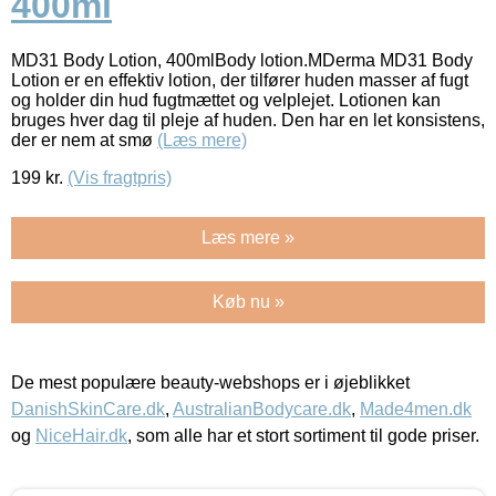
400ml
MD31 Body Lotion, 400mlBody lotion.MDerma MD31 Body
Lotion er en effektiv lotion, der tilfører huden masser af fugt
og holder din hud fugtmættet og velplejet. Lotionen kan
bruges hver dag til pleje af huden. Den har en let konsistens,
der er nem at smø
(Læs mere)
199
kr.
(Vis fragtpris)
Læs mere »
Køb nu »
De mest populære beauty-webshops er i øjeblikket
DanishSkinCare.dk
,
AustralianBodycare.dk
,
Made4men.dk
og
NiceHair.dk
, som alle har et stort sortiment til gode priser.