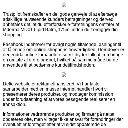
Trustpilot fremskaffer en del gode genveje til at eftersøge
adskillige nuværende kunders betragtninger og derved
anbefales det, at du efterforsker e-forretningens omtaler af
Mderma MD01 Lipid Balm, 175ml inden du færdiggør din
shopping.
Facebook indebærer for øvrigt nogle tiltalende løsninger til
at få en idé om online shoppens troværdighed. Derudover er
der endda online forhandlere som tilbyder folk at frembringe
en omtale af ordreforløbet, hvilket på samme måde burde
anvendes til at bedømme kundetilfredsheden.
Dette website er reklamefinansieret. Vi har faste
samarbejder med en masse internet handler hvori vi
præsenterer deres produkter, og modtager kommission
under forudsætning af at vores besøgende realiserer en
transaktion.
Informationer vedrørende produkter og firmaer på nettet
opdateres ofte, men vi tager ikke ansvar for forandringer der
eventuelt er foretaget efter at vi sidst opdaterede de