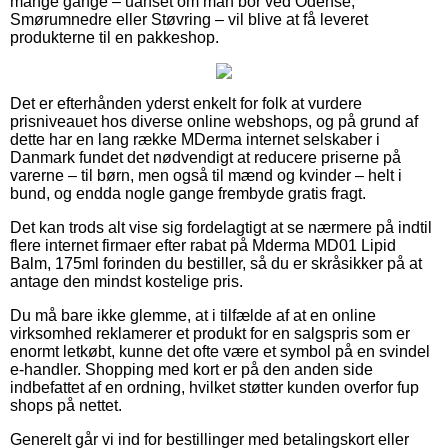
mange gange – uanset om man bor ved Odense,
Smørumnedre eller Støvring – vil blive at få leveret
produkterne til en pakkeshop.
Det er efterhånden yderst enkelt for folk at vurdere
prisniveauet hos diverse online webshops, og på grund af
dette har en lang række MDerma internet selskaber i
Danmark fundet det nødvendigt at reducere priserne på
varerne – til børn, men også til mænd og kvinder – helt i
bund, og endda nogle gange frembyde gratis fragt.
Det kan trods alt vise sig fordelagtigt at se nærmere på indtil
flere internet firmaer efter rabat på Mderma MD01 Lipid
Balm, 175ml forinden du bestiller, så du er skråsikker på at
antage den mindst kostelige pris.
Du må bare ikke glemme, at i tilfælde af at en online
virksomhed reklamerer et produkt for en salgspris som er
enormt letkøbt, kunne det ofte være et symbol på en svindel
e-handler. Shopping med kort er på den anden side
indbefattet af en ordning, hvilket støtter kunden overfor fup
shops på nettet.
Generelt går vi ind for bestillinger med betalingskort eller