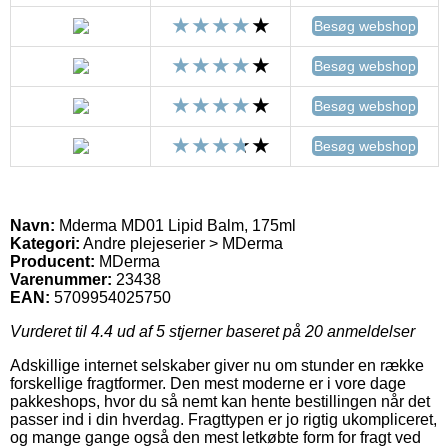
Besøg webshop
Besøg webshop
Besøg webshop
Besøg webshop
Navn:
Mderma MD01 Lipid Balm, 175ml
Kategori:
Andre plejeserier > MDerma
Producent:
MDerma
Varenummer:
23438
EAN:
5709954025750
Vurderet til
4.4
ud af 5 stjerner baseret på
20
anmeldelser
Adskillige internet selskaber giver nu om stunder en række
forskellige fragtformer. Den mest moderne er i vore dage
pakkeshops, hvor du så nemt kan hente bestillingen når det
passer ind i din hverdag. Fragttypen er jo rigtig ukompliceret,
og mange gange også den mest letkøbte form for fragt ved