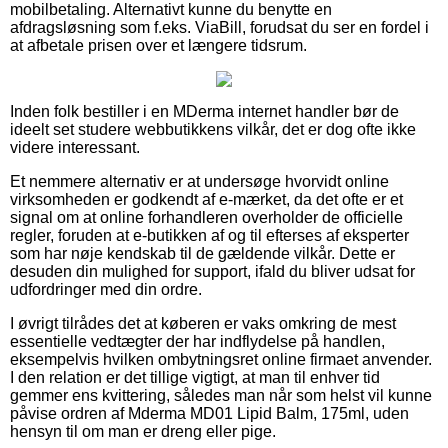
mobilbetaling. Alternativt kunne du benytte en
afdragsløsning som f.eks. ViaBill, forudsat du ser en fordel i
at afbetale prisen over et længere tidsrum.
Inden folk bestiller i en MDerma internet handler bør de
ideelt set studere webbutikkens vilkår, det er dog ofte ikke
videre interessant.
Et nemmere alternativ er at undersøge hvorvidt online
virksomheden er godkendt af e-mærket, da det ofte er et
signal om at online forhandleren overholder de officielle
regler, foruden at e-butikken af og til efterses af eksperter
som har nøje kendskab til de gældende vilkår. Dette er
desuden din mulighed for support, ifald du bliver udsat for
udfordringer med din ordre.
I øvrigt tilrådes det at køberen er vaks omkring de mest
essentielle vedtægter der har indflydelse på handlen,
eksempelvis hvilken ombytningsret online firmaet anvender.
I den relation er det tillige vigtigt, at man til enhver tid
gemmer ens kvittering, således man når som helst vil kunne
påvise ordren af Mderma MD01 Lipid Balm, 175ml, uden
hensyn til om man er dreng eller pige.