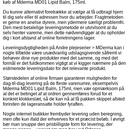
køb af Mderma MD01 Lipid Balm, 175ml.
Du kunne alternativt foretrække at vælge at få udbragt hjem
til dig selv eller til adressen hvor du arbejder. Fragtmetoden
er gerne en anelse dyrere, men ydermere særligt problemfri.
Den mest betalelige leveringsmetode er utvivlsomt at du
selv henter varerne, men dette nødvendiggør at du opholder
dig i kort afstand af online forretningens lager.
Leveringsdygtigheden på Andre plejeserier > MDerma kan i
nogle tilfælde være usædvanlig udslagsgivende såfremt vi
behøver dine nye produkter med det samme, og med det
formål er det fuldkommen vigtigt at vi kigger nærmere på den
estimerede leveringsdato for det relevante produkt.
Størstedelen af online firmaer garanterer muligheden for
dag-til-dag levering på de fleste varenumre, eksempelvis
Mderma MD01 Lipid Balm, 175ml, men vær opmærksom på
at det er betinget af at ordren gennemføres forud for et
konkret klokkeslæt, så de kan nå at få pakken skippet afsted
forinden de lageransatte holder fyraften.
Nogle internet butikker frembyder levering uden beregning,
men ofte kun ifald der erhverves for et præcist beløb. I øvrigt
bør man snuppe den prisbilligste form for levering, der