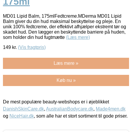
175ml
MD01 Lipid Balm, 175mlFedtcreme.MDerma MD01 Lipid
Balm giver du din hud maksimal beskyttelse og pleje. En
unik 100% fedtcreme, der effektivt afhjælper ekstremt tør og
skadet hud. Den lægger en beskyttende barriere på huden,
som holder din hud fugtmætte
(Læs mere)
149
kr.
(Vis fragtpris)
Læs mere »
Køb nu »
De mest populære beauty-webshops er i øjeblikket
DanishSkinCare.dk
,
AustralianBodycare.dk
,
Made4men.dk
og
NiceHair.dk
, som alle har et stort sortiment til gode priser.