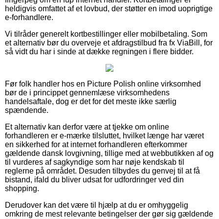
heldigvis omfattet af et lovbud, der støtter en imod uoprigtige
e-forhandlere.
Vi tilråder generelt kortbestillinger eller mobilbetaling. Som
et alternativ bør du overveje et afdragstilbud fra fx ViaBill, for
så vidt du har i sinde at dække regningen i flere bidder.
Før folk handler hos en Picture Polish online virksomhed
bør de i princippet gennemlæse virksomhedens
handelsaftale, dog er det for det meste ikke særlig
spændende.
Et alternativ kan derfor være at tjekke om online
forhandleren er e-mærke tilsluttet, hvilket længe har været
en sikkerhed for at internet forhandleren efterkommer
gældende dansk lovgivning, tillige med at webbutikken af og
til vurderes af sagkyndige som har nøje kendskab til
reglerne på området. Desuden tilbydes du genvej til at få
bistand, ifald du bliver udsat for udfordringer ved din
shopping.
Derudover kan det være til hjælp at du er omhyggelig
omkring de mest relevante betingelser der gør sig gældende