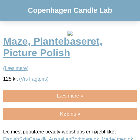
Copenhagen Candle Lab
Maze, Plantebaseret,
Picture Polish
(Læs mere)
125
kr.
(Vis fragtpris)
Læs mere »
Køb nu »
De mest populære beauty-webshops er i øjeblikket
DanishSkinCare.dk
,
AustralianBodycare.dk
,
Made4men.dk