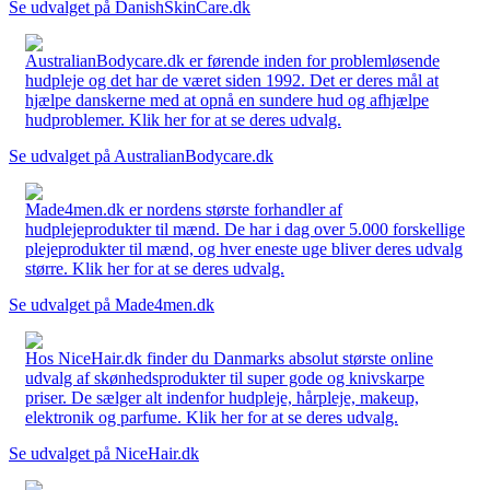
Se udvalget på DanishSkinCare.dk
AustralianBodycare.dk er førende inden for problemløsende
hudpleje og det har de været siden 1992. Det er deres mål at
hjælpe danskerne med at opnå en sundere hud og afhjælpe
hudproblemer. Klik her for at se deres udvalg.
Se udvalget på AustralianBodycare.dk
Made4men.dk er nordens største forhandler af
hudplejeprodukter til mænd. De har i dag over 5.000 forskellige
plejeprodukter til mænd, og hver eneste uge bliver deres udvalg
større. Klik her for at se deres udvalg.
Se udvalget på Made4men.dk
Hos NiceHair.dk finder du Danmarks absolut største online
udvalg af skønhedsprodukter til super gode og knivskarpe
priser. De sælger alt indenfor hudpleje, hårpleje, makeup,
elektronik og parfume. Klik her for at se deres udvalg.
Se udvalget på NiceHair.dk