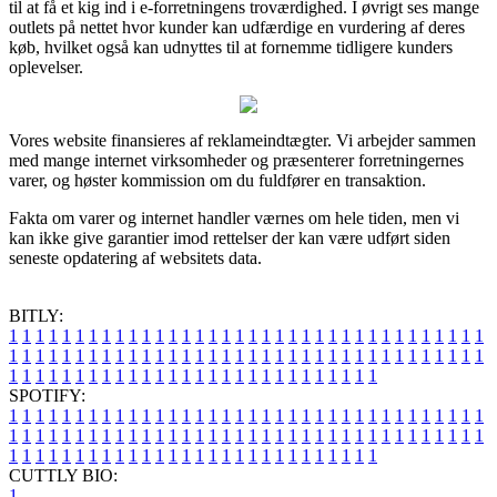
til at få et kig ind i e-forretningens troværdighed. I øvrigt ses mange
outlets på nettet hvor kunder kan udfærdige en vurdering af deres
køb, hvilket også kan udnyttes til at fornemme tidligere kunders
oplevelser.
Vores website finansieres af reklameindtægter. Vi arbejder sammen
med mange internet virksomheder og præsenterer forretningernes
varer, og høster kommission om du fuldfører en transaktion.
Fakta om varer og internet handler værnes om hele tiden, men vi
kan ikke give garantier imod rettelser der kan være udført siden
seneste opdatering af websitets data.
BITLY:
1
1
1
1
1
1
1
1
1
1
1
1
1
1
1
1
1
1
1
1
1
1
1
1
1
1
1
1
1
1
1
1
1
1
1
1
1
1
1
1
1
1
1
1
1
1
1
1
1
1
1
1
1
1
1
1
1
1
1
1
1
1
1
1
1
1
1
1
1
1
1
1
1
1
1
1
1
1
1
1
1
1
1
1
1
1
1
1
1
1
1
1
1
1
1
1
1
1
1
1
SPOTIFY:
1
1
1
1
1
1
1
1
1
1
1
1
1
1
1
1
1
1
1
1
1
1
1
1
1
1
1
1
1
1
1
1
1
1
1
1
1
1
1
1
1
1
1
1
1
1
1
1
1
1
1
1
1
1
1
1
1
1
1
1
1
1
1
1
1
1
1
1
1
1
1
1
1
1
1
1
1
1
1
1
1
1
1
1
1
1
1
1
1
1
1
1
1
1
1
1
1
1
1
1
CUTTLY BIO:
1