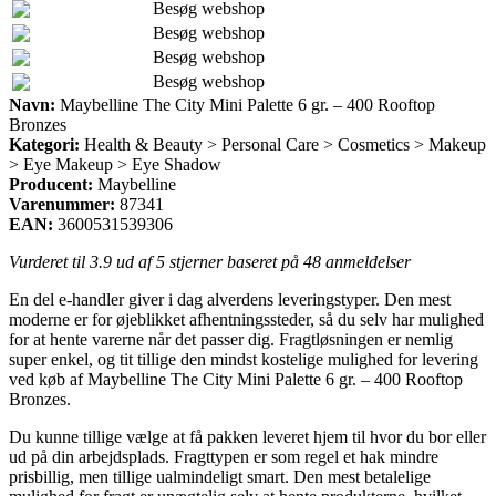
Besøg webshop
Besøg webshop
Besøg webshop
Besøg webshop
Navn:
Maybelline The City Mini Palette 6 gr. – 400 Rooftop
Bronzes
Kategori:
Health & Beauty > Personal Care > Cosmetics > Makeup
> Eye Makeup > Eye Shadow
Producent:
Maybelline
Varenummer:
87341
EAN:
3600531539306
Vurderet til
3.9
ud af 5 stjerner baseret på
48
anmeldelser
En del e-handler giver i dag alverdens leveringstyper. Den mest
moderne er for øjeblikket afhentningssteder, så du selv har mulighed
for at hente varerne når det passer dig. Fragtløsningen er nemlig
super enkel, og tit tillige den mindst kostelige mulighed for levering
ved køb af Maybelline The City Mini Palette 6 gr. – 400 Rooftop
Bronzes.
Du kunne tillige vælge at få pakken leveret hjem til hvor du bor eller
ud på din arbejdsplads. Fragttypen er som regel et hak mindre
prisbillig, men tillige ualmindeligt smart. Den mest betalelige