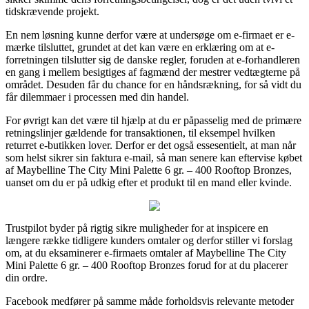
tidskrævende projekt.
En nem løsning kunne derfor være at undersøge om e-firmaet er e-
mærke tilsluttet, grundet at det kan være en erklæring om at e-
forretningen tilslutter sig de danske regler, foruden at e-forhandleren
en gang i mellem besigtiges af fagmænd der mestrer vedtægterne på
området. Desuden får du chance for en håndsrækning, for så vidt du
får dilemmaer i processen med din handel.
For øvrigt kan det være til hjælp at du er påpasselig med de primære
retningslinjer gældende for transaktionen, til eksempel hvilken
returret e-butikken lover. Derfor er det også essesentielt, at man når
som helst sikrer sin faktura e-mail, så man senere kan eftervise købet
af Maybelline The City Mini Palette 6 gr. – 400 Rooftop Bronzes,
uanset om du er på udkig efter et produkt til en mand eller kvinde.
Trustpilot byder på rigtig sikre muligheder for at inspicere en
længere række tidligere kunders omtaler og derfor stiller vi forslag
om, at du eksaminerer e-firmaets omtaler af Maybelline The City
Mini Palette 6 gr. – 400 Rooftop Bronzes forud for at du placerer
din ordre.
Facebook medfører på samme måde forholdsvis relevante metoder