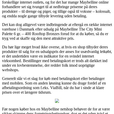
forskellige internet outlets, og for det har mange Maybelline online
forhandlere set sig tvunget til at nedbringe priserne på deres
produkter – til drenge og piger, og tillige også til voksne – kolossalt,
og endda nogle gange tilbyde levering uden betaling.
Det kan dog alligevel være indbringende at eftergå en række internet
varehuse i Danmark efter udsalg på Maybelline The City Mini
Palette 6 gr. – 400 Rooftop Bronzes forud for at du køber, så du er
tryg ved at skaffe sig den mest attraktive pris.
Du bør lige meget hvad ikke overse, at hvis en shop tilbyder deres
produkter til salg for en udsalgspris der anses for usædvanlig letkøbt,
er det undertiden være en indikator for en svindel internet
virksomhed. Bestillinger med betalingskort er trods alt dækket ind
under en lovbestemmelse, der redder folk imod uoprigtige
webshops.
Generelt slår vi et slag for køb med betalingskort eller betalinger
med mobilen. Som en anden løsning kunne du drage fordel af en
afbetalingsordning som f.eks. ViaBill, når du har i sinde at klare
prisen over et længere tidsrum.
Før nogen køber hos en Maybelline netshop behøver de for at være
sikker skimme dens forretningsbetingelser, dog er det uden tvivl et