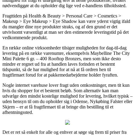
mulighed for fragt er unægtelig selv at hente produkterne, hvilket
nødvendiggør at du opholder dig lige ved e-handlens tilholdssted.
Fragttiden på Health & Beauty > Personal Care > Cosmetics >
Makeup > Eye Makeup > Eye Shadow kan være yderst vigtig ifald
du mangler dine nye produkter straks, og af den grund er det
utvivlsomt væsentligt at man ser den estimerede leveringstid på det
vedkommende produkt.
En række online virksomheder tilsiger muligheden for dag-til-dag
levering på en række varenumre, eksempelvis Maybelline The City
Mini Palette 6 gr. – 400 Rooftop Bronzes, men som ikke desto
mindre er regnet ud fra at handlen laves forinden et bestemt
tidspunkt, så de har mulighed for at nå at få ordren hen til
fragtfirmaet forud for at pakkemedarbejderne holder fyraften.
Nogle internet varehuse lover fragt uden omkostninger, men tit kun
hvis du shopper for et bestemt beløb. Som alternativ kan man
udvælge den mindst kostelige mulighed for levering, hvilket typisk –
uden hensyn til om du opholder sig i Odense, Nykøbing Falster eller
Skjern – er at få fragtfirmaet til at bringe din bestilling til et
afhentningssted.
Det er ret så enkelt for alle og enhver at søge sig frem til priser fra