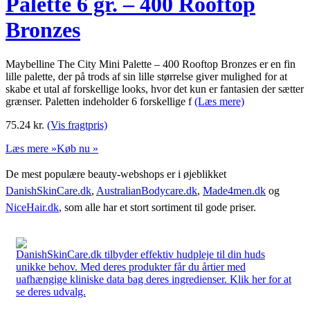
Palette 6 gr. – 400 Rooftop
Bronzes
Maybelline The City Mini Palette – 400 Rooftop Bronzes er en fin
lille palette, der på trods af sin lille størrelse giver mulighed for at
skabe et utal af forskellige looks, hvor det kun er fantasien der sætter
grænser. Paletten indeholder 6 forskellige f
(Læs mere)
75.24
kr.
(Vis fragtpris)
Læs mere »
Køb nu »
De mest populære beauty-webshops er i øjeblikket
DanishSkinCare.dk
,
AustralianBodycare.dk
,
Made4men.dk
og
NiceHair.dk
, som alle har et stort sortiment til gode priser.
DanishSkinCare.dk tilbyder effektiv hudpleje til din huds
unikke behov. Med deres produkter får du årtier med
uafhængige kliniske data bag deres ingredienser. Klik her for at
se deres udvalg.