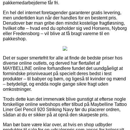
pakkemedarbejderne får fri.
En hel del internet foretagender garanterer gratis levering,
men undertiden kun når der handles for en bestemt pris.
Derudover bør man gribe den mindst kostelige fragtløsning,
hvilket ofte – hvad end du opholder sig ved Horsens, Nyborg
eller Fredensborg – vil blive at få bragt varerne til en
pakkeshop.
Det er super smertefrit for alle at finde de bedste priser hos
diverse online outlets, og derved har flertallet af
MAYBELLINE online forhandlere fundet det uundgåeligt at
formindske prisniveauet på specielt deres bedst i test
produkter – til babyer og børn, og ligeså til kvinder og mænd
– betydeligt, og endda nogle gange sikre fragt uden
omkostninger.
Trods dette kan det immervæk blive gunstigt at efterse nogle
forskellige online webshops efter tilbud på Maybelline Tattoo
Liner Gel Pencil 920 Striking Navy før du placerer ordren,
sådan at du er sikker på at opnå den skarpeste pris.
Man bør bare være klar over, at hvis en shop udbyder
produkter til salg for en udsalgspris som anses for kolossalt