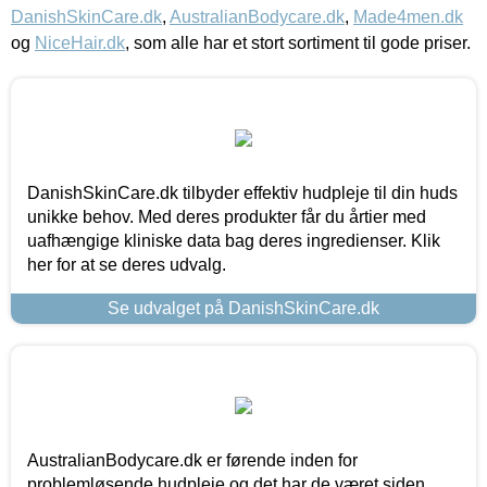
DanishSkinCare.dk
,
AustralianBodycare.dk
,
Made4men.dk
og
NiceHair.dk
, som alle har et stort sortiment til gode priser.
DanishSkinCare.dk tilbyder effektiv hudpleje til din huds
unikke behov. Med deres produkter får du årtier med
uafhængige kliniske data bag deres ingredienser. Klik
her for at se deres udvalg.
Se udvalget på DanishSkinCare.dk
AustralianBodycare.dk er førende inden for
problemløsende hudpleje og det har de været siden