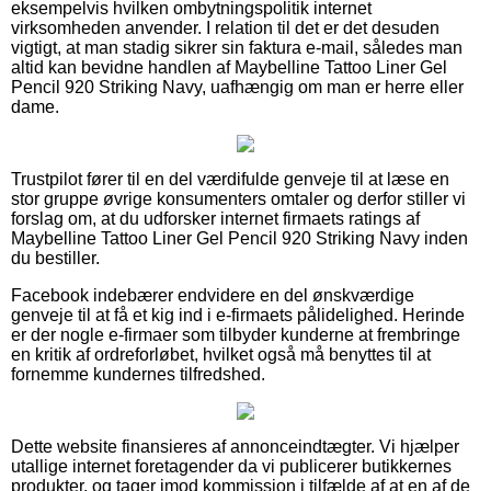
eksempelvis hvilken ombytningspolitik internet
virksomheden anvender. I relation til det er det desuden
vigtigt, at man stadig sikrer sin faktura e-mail, således man
altid kan bevidne handlen af Maybelline Tattoo Liner Gel
Pencil 920 Striking Navy, uafhængig om man er herre eller
dame.
Trustpilot fører til en del værdifulde genveje til at læse en
stor gruppe øvrige konsumenters omtaler og derfor stiller vi
forslag om, at du udforsker internet firmaets ratings af
Maybelline Tattoo Liner Gel Pencil 920 Striking Navy inden
du bestiller.
Facebook indebærer endvidere en del ønskværdige
genveje til at få et kig ind i e-firmaets pålidelighed. Herinde
er der nogle e-firmaer som tilbyder kunderne at frembringe
en kritik af ordreforløbet, hvilket også må benyttes til at
fornemme kundernes tilfredshed.
Dette website finansieres af annonceindtægter. Vi hjælper
utallige internet foretagender da vi publicerer butikkernes
produkter, og tager imod kommission i tilfælde af at en af de