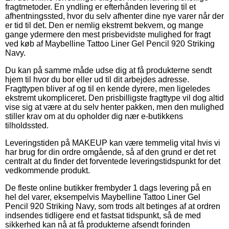
fragtmetoder. En yndling er efterhånden levering til et
afhentningssted, hvor du selv afhenter dine nye varer når der
er tid til det. Den er nemlig ekstremt bekvem, og mange
gange ydermere den mest prisbevidste mulighed for fragt
ved køb af Maybelline Tattoo Liner Gel Pencil 920 Striking
Navy.
Du kan på samme måde udse dig at få produkterne sendt
hjem til hvor du bor eller ud til dit arbejdes adresse.
Fragttypen bliver af og til en kende dyrere, men ligeledes
ekstremt ukompliceret. Den prisbilligste fragttype vil dog altid
vise sig at være at du selv henter pakken, men den mulighed
stiller krav om at du opholder dig nær e-butikkens
tilholdssted.
Leveringstiden på MAKEUP kan være temmelig vital hvis vi
har brug for din ordre omgående, så af den grund er det ret
centralt at du finder det forventede leveringstidspunkt for det
vedkommende produkt.
De fleste online butikker frembyder 1 dags levering på en
hel del varer, eksempelvis Maybelline Tattoo Liner Gel
Pencil 920 Striking Navy, som trods alt betinges af at ordren
indsendes tidligere end et fastsat tidspunkt, så de med
sikkerhed kan nå at få produkterne afsendt forinden