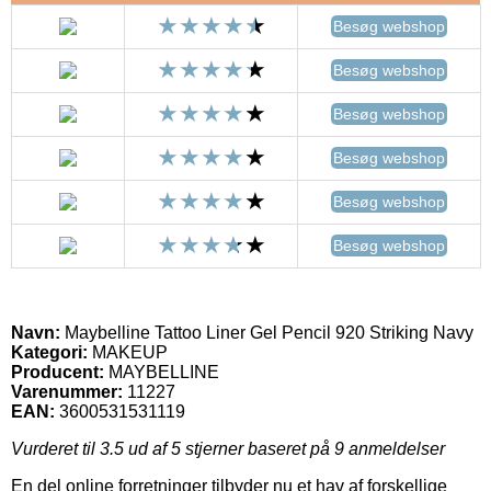
Besøg webshop
Besøg webshop
Besøg webshop
Besøg webshop
Besøg webshop
Besøg webshop
Navn:
Maybelline Tattoo Liner Gel Pencil 920 Striking Navy
Kategori:
MAKEUP
Producent:
MAYBELLINE
Varenummer:
11227
EAN:
3600531531119
Vurderet til
3.5
ud af 5 stjerner baseret på
9
anmeldelser
En del online forretninger tilbyder nu et hav af forskellige