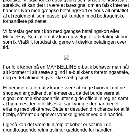
attraktiv, så kan det tit være et faresignal om en falsk internet
handler. Køb med gængse betalingskort er trods alt omfattet
af et reglement, som passer på kunden imod bedrageriske
forhandlere på nettet.
Vi foreslår generelt køb med gængse betalingskort eller
MobilePay. Som alternativ kan du vælge et afbetalingstilbud
som fx ViaBill, forudsat du gerne vil dække betalingen over
tid.
Før folk køber på en MAYBELLINE e-butik behøver man når
alt kommer til alt sætte sig ind i e-butikkens forretningsaftale,
dog er det almindeligvis ikke særlig sjovt.
Et nemmere alternativ kunne være at kigge hvorvidt online
shoppen er godkendt af e-mærket, da det burde være et
signal om at e-shoppen tilslutter sig de officielle regler, samt
at hjemmesiden ofte tilses af sagkyndige der har meget
erfaring med vilkårene. Dette er desuden din chance for at få
hjælp, såfremt du oplever vanskeligheder ved din handel.
Ligeså kan det være til hjælp at køber er sat ind i de
grundlæggende retningslinjer gældende for handlen,