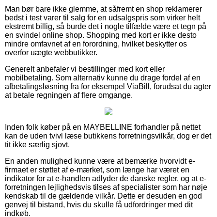
Man bør bare ikke glemme, at såfremt en shop reklamerer
bedst i test varer til salg for en udsalgspris som virker helt
ekstremt billig, så burde det i nogle tilfælde være et tegn på
en svindel online shop. Shopping med kort er ikke desto
mindre omfavnet af en forordning, hvilket beskytter os
overfor uægte webbutikker.
Generelt anbefaler vi bestillinger med kort eller
mobilbetaling. Som alternativ kunne du drage fordel af en
afbetalingsløsning fra for eksempel ViaBill, forudsat du agter
at betale regningen af flere omgange.
Inden folk køber på en MAYBELLINE forhandler på nettet
kan de uden tvivl læse butikkens forretningsvilkår, dog er det
tit ikke særlig sjovt.
En anden mulighed kunne være at bemærke hvorvidt e-
firmaet er støttet af e-mærket, som længe har været en
indikator for at e-handlen adlyder de danske regler, og at e-
forretningen lejlighedsvis tilses af specialister som har nøje
kendskab til de gældende vilkår. Dette er desuden en god
genvej til bistand, hvis du skulle få udfordringer med dit
indkøb.