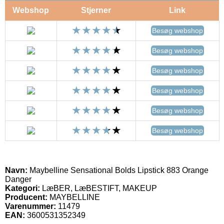
Webshop
Stjerner
Link
Besøg webshop
Besøg webshop
Besøg webshop
Besøg webshop
Besøg webshop
Besøg webshop
Navn:
Maybelline Sensational Bolds Lipstick 883 Orange
Danger
Kategori:
LæBER, LæBESTIFT, MAKEUP
Producent:
MAYBELLINE
Varenummer:
11479
EAN:
3600531352349