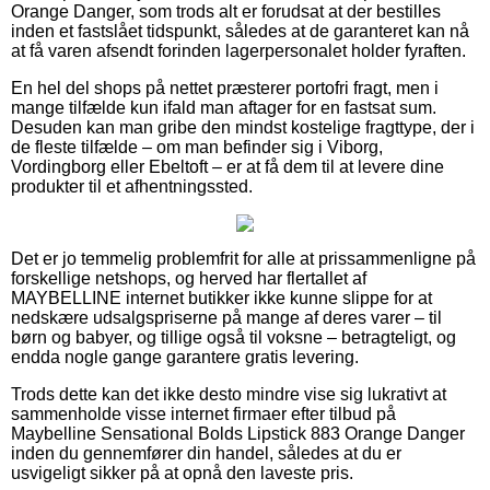
Orange Danger, som trods alt er forudsat at der bestilles
inden et fastslået tidspunkt, således at de garanteret kan nå
at få varen afsendt forinden lagerpersonalet holder fyraften.
En hel del shops på nettet præsterer portofri fragt, men i
mange tilfælde kun ifald man aftager for en fastsat sum.
Desuden kan man gribe den mindst kostelige fragttype, der i
de fleste tilfælde – om man befinder sig i Viborg,
Vordingborg eller Ebeltoft – er at få dem til at levere dine
produkter til et afhentningssted.
Det er jo temmelig problemfrit for alle at prissammenligne på
forskellige netshops, og herved har flertallet af
MAYBELLINE internet butikker ikke kunne slippe for at
nedskære udsalgspriserne på mange af deres varer – til
børn og babyer, og tillige også til voksne – betragteligt, og
endda nogle gange garantere gratis levering.
Trods dette kan det ikke desto mindre vise sig lukrativt at
sammenholde visse internet firmaer efter tilbud på
Maybelline Sensational Bolds Lipstick 883 Orange Danger
inden du gennemfører din handel, således at du er
usvigeligt sikker på at opnå den laveste pris.