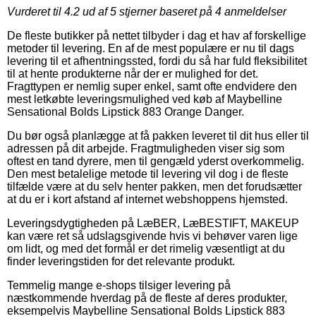
Vurderet til
4.2
ud af 5 stjerner baseret på
4
anmeldelser
De fleste butikker på nettet tilbyder i dag et hav af forskellige
metoder til levering. En af de mest populære er nu til dags
levering til et afhentningssted, fordi du så har fuld fleksibilitet
til at hente produkterne når der er mulighed for det.
Fragttypen er nemlig super enkel, samt ofte endvidere den
mest letkøbte leveringsmulighed ved køb af Maybelline
Sensational Bolds Lipstick 883 Orange Danger.
Du bør også planlægge at få pakken leveret til dit hus eller til
adressen på dit arbejde. Fragtmuligheden viser sig som
oftest en tand dyrere, men til gengæld yderst overkommelig.
Den mest betalelige metode til levering vil dog i de fleste
tilfælde være at du selv henter pakken, men det forudsætter
at du er i kort afstand af internet webshoppens hjemsted.
Leveringsdygtigheden på LæBER, LæBESTIFT, MAKEUP
kan være ret så udslagsgivende hvis vi behøver varen lige
om lidt, og med det formål er det rimelig væsentligt at du
finder leveringstiden for det relevante produkt.
Temmelig mange e-shops tilsiger levering på
næstkommende hverdag på de fleste af deres produkter,
eksempelvis Maybelline Sensational Bolds Lipstick 883