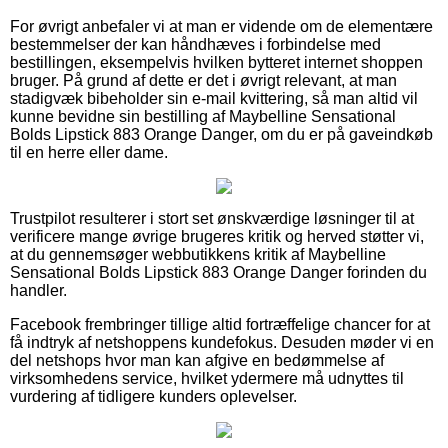
For øvrigt anbefaler vi at man er vidende om de elementære
bestemmelser der kan håndhæves i forbindelse med
bestillingen, eksempelvis hvilken bytteret internet shoppen
bruger. På grund af dette er det i øvrigt relevant, at man
stadigvæk bibeholder sin e-mail kvittering, så man altid vil
kunne bevidne sin bestilling af Maybelline Sensational
Bolds Lipstick 883 Orange Danger, om du er på gaveindkøb
til en herre eller dame.
Trustpilot resulterer i stort set ønskværdige løsninger til at
verificere mange øvrige brugeres kritik og herved støtter vi,
at du gennemsøger webbutikkens kritik af Maybelline
Sensational Bolds Lipstick 883 Orange Danger forinden du
handler.
Facebook frembringer tillige altid fortræffelige chancer for at
få indtryk af netshoppens kundefokus. Desuden møder vi en
del netshops hvor man kan afgive en bedømmelse af
virksomhedens service, hvilket ydermere må udnyttes til
vurdering af tidligere kunders oplevelser.