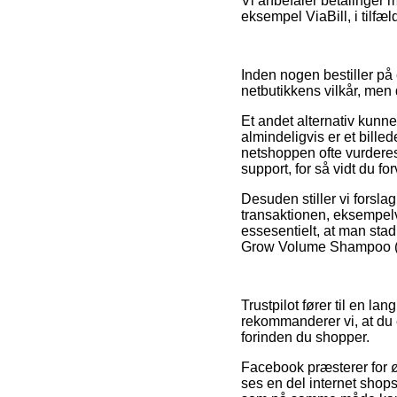
Vi anbefaler betalinger 
eksempel ViaBill, i tilfæ
Inden nogen bestiller på
netbutikkens vilkår, men 
Et andet alternativ kunn
almindeligvis er et bill
netshoppen ofte vurderes 
support, for så vidt du f
Desuden stiller vi forsla
transaktionen, eksempelvis
essesentielt, at man stad
Grow Volume Shampoo (250
Trustpilot fører til en l
rekommanderer vi, at du
forinden du shopper.
Facebook præsterer for øv
ses en del internet sho