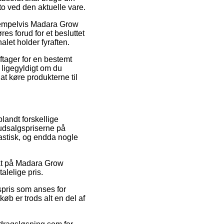
to ved den aktuelle vare.
ksempelvis Madara Grow
s forud for et besluttet
alet holder fyraften.
aftager for en bestemt
ligegyldigt om du
at køre produkterne til
blandt forskellige
 udsalgspriserne på
rastisk, og endda nogle
abat på Madara Grow
alelige pris.
gspris som anses for
øb er trods alt en del af