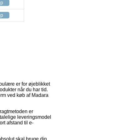
op
op
ulære er for øjeblikket
odukter når du har tid.
form ved køb af Madara
 Fragtmetoden er
talelige leveringsmodel
t afstand til e-
bsolut skal bruge din