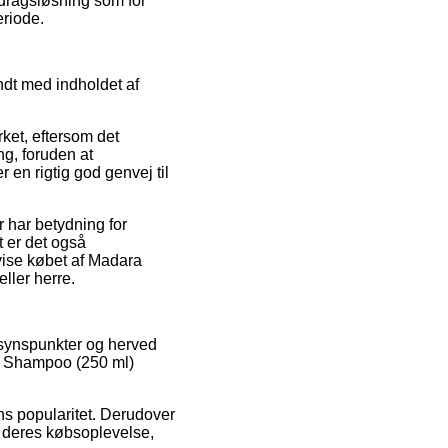
fdragsløsning som for
eriode.
ndt med indholdet af
ket, eftersom det
g, foruden at
 en rigtig god genvej til
r har betydning for
t er det også
åvise købet af Madara
ller herre.
es synspunkter og herved
e Shampoo (250 ml)
ens popularitet. Derudover
 deres købsoplevelse,