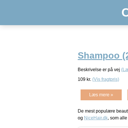
Shampoo (2
Beskrivelse er på vej
(L
109
kr.
(Vis fragtpris)
Læs mere »
De mest populære beauty
og
NiceHair.dk
, som alle 