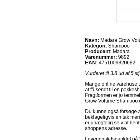
Navn:
Madara Grow Vol
Kategori:
Shampoo
Producent:
Madara
Varenummer:
9892
EAN:
4751009820682
Vurderet til
3.8
ud af 5 st
Mange online varehuse ti
at få sendt til en pakkes
Fragtformen er jo temmel
Grow Volume Shampoo (
Du kunne også forsøge at 
beklageligvis en tak mer
er unægtelig selv at hent
shoppens adresse.
Leveringstidspunktet på