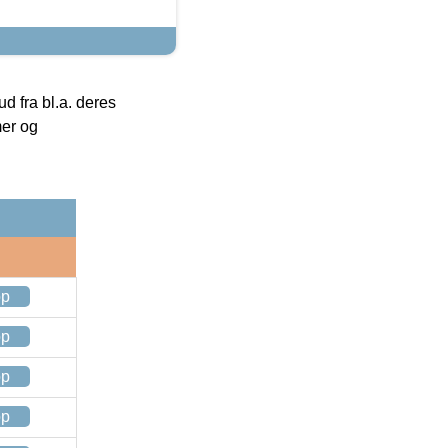
 fra bl.a. deres
mer og
op
op
op
op