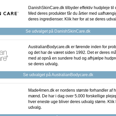
DanishSkinCare.dk tilbyder effektiv hudpleje til
Med deres produkter får du årtier med uafhængi
deres ingredienser. Klik her for at se deres udva
Se udvalget på DanishSkinCare.dk
AustralianBodycare.dk er førende inden for pr
og det har de været siden 1992. Det er deres m
med at opnå en sundere hud og afhjælpe hudprob
se deres udvalg.
Se udvalget på AustralianBodycare.dk
Made4men.dk er nordens største forhandler af hu
mænd. De har i dag over 5.000 forskellige pleje
hver eneste uge bliver deres udvalg større. Klik 
udvalg.