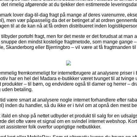
 det rimelig afgørende at du tjekker den estimerede leveringsda
anmark lover dag-til-dag fragt på mange af deres varenumre, e
 men vær påpasselig da det er betinget af at ordren gennemføre
en til at de kan nå at få ordren distribueret inden logistikperson
tilbyder portofri fragt, men for det meste er det forudsat at man 
u snuppe den mindst kostelige fragtmetode, som mange gange – 
, Skanderborg eller Bjerringbro – vil være at få fragtmanden til 
temmelig fremkommeligt for internetbrugere at analysere priser i 
iv har en hel del Madara e-butikker været tvunget til at tvinge
st produkter – til børn, og endvidere også til damer og herrer – d
 uden betaling.
n tid være smart at analysere nogle internet forhandlere efter r
inden du handler, så du ikke er i tvivl om at opnå den mest bet
ifald en shop på nettet udbyder et produkt til salg for en udsal
de det ofte være et signal om en svindel internet webshop. Kortk
t assisterer folk overfor uoprigtige netbutikker.