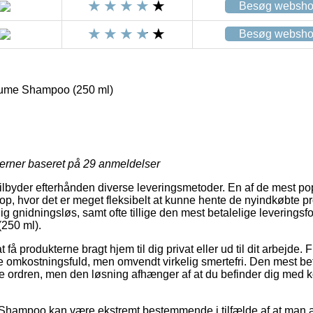
Besøg websh
Besøg websh
ume Shampoo (250 ml)
jerner baseret på
29
anmeldelser
lbyder efterhånden diverse leveringsmetoder. En af de mest pop
hop, hvor det er meget fleksibelt at kunne hente de nyindkøbte pr
ig gnidningsløs, samt ofte tillige den mest betalelige leverings
250 ml).
få produkterne bragt hjem til dig privat eller ud til dit arbejde.
e omkostningsfuld, men omvendt virkelig smertefri. Den mest be
e ordren, men den løsning afhænger af at du befinder dig med kor
 Shampoo kan være ekstremt bestemmende i tilfælde af at man a