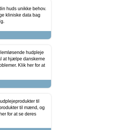
 din huds unikke behov.
ge kliniske data bag
lg.
oblemløsende hudpleje
ål at hjælpe danskerne
lemer. Klik her for at
dplejeprodukter til
produkter til mænd, og
her for at se deres