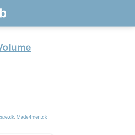
b
Volume
care.dk
,
Made4men.dk