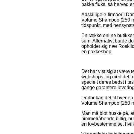
pakke fluks, så herved er
Adskillige e-firmaer i D
Volume Shampoo (250 ml),
tidspunkt, med hensynstag
En række online butikker 
sum. Alternativt burde d
opholder sig nær Roskilde
en pakkeshop.
Det har vist sig at være 
webshops, og med det mot
specielt deres bedst i te
gange garantere levering
Derfor kan det til hver e
Volume Shampoo (250 ml) 
Man må blot huske på, at 
himmelråbende billig, bur
en lovbestemmelse, hvilke