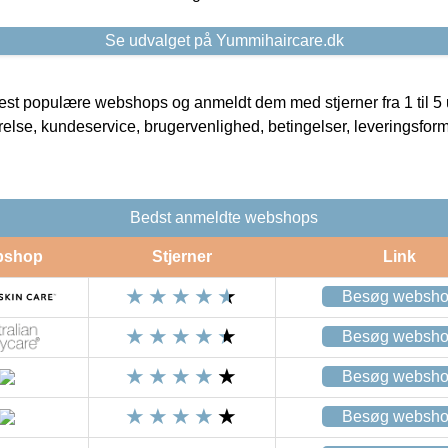
Se udvalget på Yummihaircare.dk
t populære webshops og anmeldt dem med stjerner fra 1 til 5 ud
rrelse, kundeservice, brugervenlighed, betingelser, leveringsfor
Bedst anmeldte webshops
bshop
Stjerner
Link
Besøg websh
Besøg websh
Besøg websh
Besøg websh