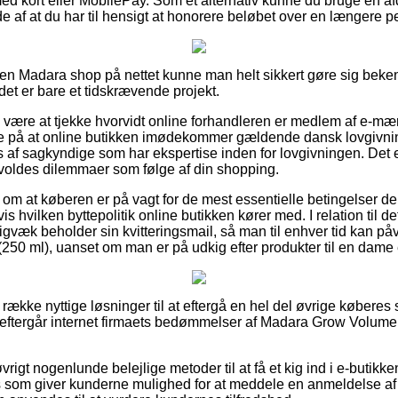
med kort eller MobilePay. Som et alternativ kunne du bruge en a
lde af at du har til hensigt at honorere beløbet over en længere p
 en Madara shop på nettet kunne man helt sikkert gøre sig beke
det er bare et tidskrævende projekt.
e være at tjekke hvorvidt online forhandleren er medlem af e-mær
ede på at online butikken imødekommer gældende dansk lovgivnin
af sagkyndige som har ekspertise inden for lovgivningen. Det er
orvoldes dilemmaer som følge af din shopping.
g om at køberen er på vagt for de mest essentielle betingelser de
 hvilken byttepolitik online butikken kører med. I relation til de
igvæk beholder sin kvitteringsmail, så man til enhver tid kan p
 ml), uanset om man er på udkig efter produkter til en dame e
ang række nyttige løsninger til at eftergå en hel del øvrige køber
 eftergår internet firmaets bedømmelser af Madara Grow Volum
rigt nogenlunde belejlige metoder til at få et kig ind i e-butikk
ps som giver kunderne mulighed for at meddele en anmeldelse af