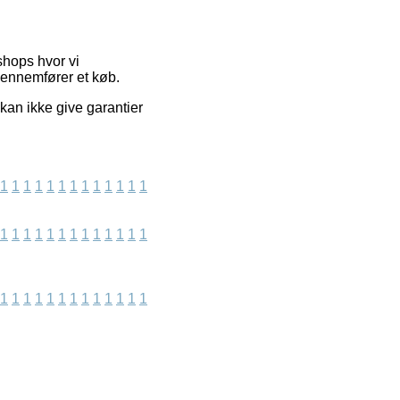
shops hvor vi
 gennemfører et køb.
kan ikke give garantier
1
1
1
1
1
1
1
1
1
1
1
1
1
1
1
1
1
1
1
1
1
1
1
1
1
1
1
1
1
1
1
1
1
1
1
1
1
1
1