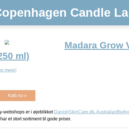
Copenhagen Candle La
Madara Grow 
50 ml)
æs mere)
Køb nu »
-webshops er i øjeblikket
DanishSkinCare.dk
,
AustralianBody
har et stort sortiment til gode priser.