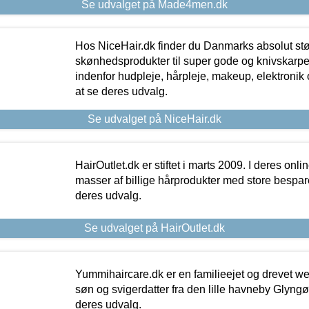
Se udvalget på Made4men.dk
Hos NiceHair.dk finder du Danmarks absolut stø
skønhedsprodukter til super gode og knivskarpe 
indenfor hudpleje, hårpleje, makeup, elektronik 
at se deres udvalg.
Se udvalget på NiceHair.dk
HairOutlet.dk er stiftet i marts 2009. I deres onl
masser af billige hårprodukter med store besparel
deres udvalg.
Se udvalget på HairOutlet.dk
Yummihaircare.dk er en familieejet og drevet we
søn og svigerdatter fra den lille havneby Glyngøre
deres udvalg.