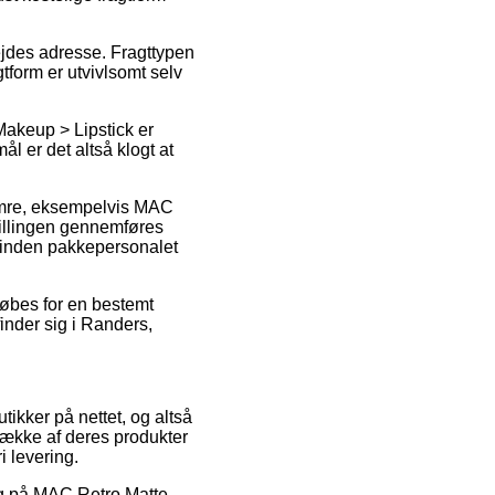
rbejdes adresse. Fragttypen
tform er utvivlsomt selv
akeup > Lipstick er
l er det altså klogt at
numre, eksempelvis MAC
tillingen gennemføres
t inden pakkepersonalet
 købes for en bestemt
inder sig i Randers,
tikker på nettet, og altså
række af deres produkter
i levering.
salg på MAC Retro Matte