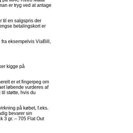
man er tryg ved at antage
 til en salgspris der
ængse betalingskort er
 fra eksempelvis ViaBill,
ker kigge på
erelt er et fingerpeg om
aet løbende vurderes af
l støtte, hvis du
irkning på købet, f.eks.
tadig bevarer sin
k 3 gr. – 705 Flat Out