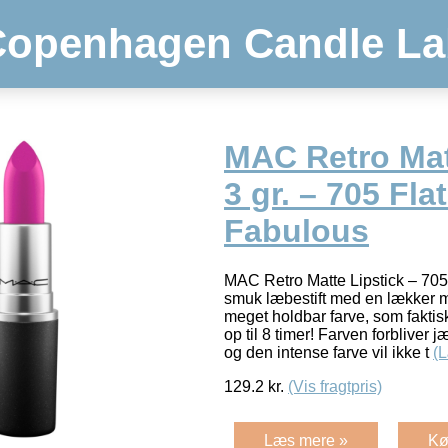
Copenhagen Candle La
MAC Retro Mat
3 gr. – 705 Fla
Fabulous
MAC Retro Matte Lipstick – 705
smuk læbestift med en lækker ma
meget holdbar farve, som faktis
op til 8 timer! Farven forbliver
og den intense farve vil ikke t
(
129.2
kr.
(Vis fragtpris)
Læs mere »
Kø