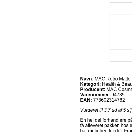
Navn:
MAC Retro Matte Li
Kategori:
Health & Beau
Producent:
MAC Cosme
Varenummer:
94735
EAN:
773602314782
Vurderet til
3.7
ud af 5 st
En hel del forhandlere på
få afleveret pakken hos e
har mulighed for det. Fra