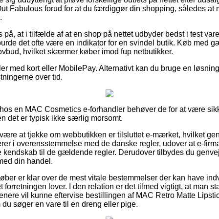
 Out Fabulous forud for at du færdiggør din shopping, således at 
.
å, at i tilfælde af at en shop på nettet udbyder bedst i test varer
burde det ofte være en indikator for en svindel butik. Køb med g
 lovbud, hvilket skærmer køber imod fup netbutikker.
ler med kort eller MobilePay. Alternativt kan du bruge en løsning
tningerne over tid.
hos en MAC Cosmetics e-forhandler behøver de for at være sik
n det er typisk ikke særlig morsomt.
være at tjekke om webbutikken er tilsluttet e-mærket, hvilket gen
rerer i overensstemmelse med de danske regler, udover at e-firm
kendskab til de gældende regler. Derudover tilbydes du genvej ti
med din handel.
 køber er klar over de mest vitale bestemmelser der kan have indv
t forretningen lover. I den relation er det tilmed vigtigt, at man s
enere vil kunne eftervise bestillingen af MAC Retro Matte Lipstic
u søger en vare til en dreng eller pige.