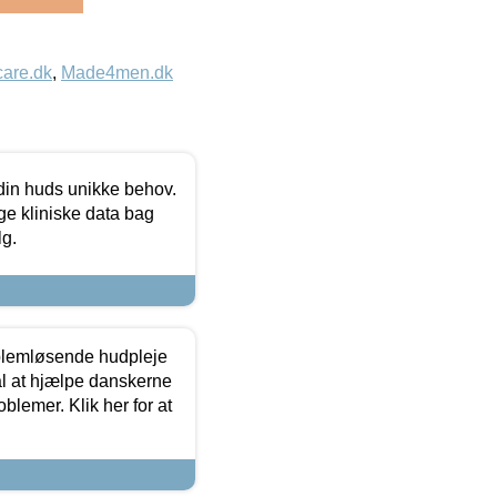
care.dk
,
Made4men.dk
 din huds unikke behov.
ge kliniske data bag
lg.
oblemløsende hudpleje
ål at hjælpe danskerne
lemer. Klik her for at