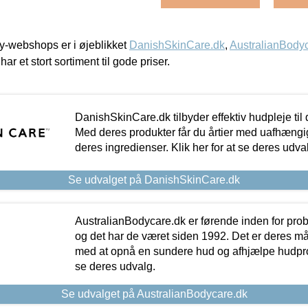
-webshops er i øjeblikket
DanishSkinCare.dk
,
AustralianBody
har et stort sortiment til gode priser.
DanishSkinCare.dk tilbyder effektiv hudpleje til
Med deres produkter får du årtier med uafhængi
deres ingredienser. Klik her for at se deres udva
Se udvalget på DanishSkinCare.dk
AustralianBodycare.dk er førende inden for pr
og det har de været siden 1992. Det er deres m
med at opnå en sundere hud og afhjælpe hudprob
se deres udvalg.
Se udvalget på AustralianBodycare.dk