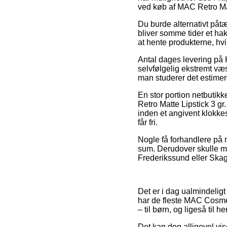
ved køb af MAC Retro Mat
Du burde alternativt påtæn
bliver somme tider et hak
at hente produkterne, hvi
Antal dages levering på
selvfølgelig ekstremt væs
man studerer det estimer
En stor portion netbutik
Retro Matte Lipstick 3 g
inden et angivent klokke
får fri.
Nogle få forhandlere på ne
sum. Derudover skulle ma
Frederikssund eller Skagen
Det er i dag ualmindeligt 
har de fleste MAC Cosmet
– til børn, og ligeså til 
Det kan dog alligevel vis