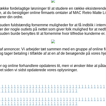
n række fordelagtige løsninger til at studere en række eksisteren
ke, at du besigtiger online firmaets omtaler af MAC Retro Matte Lip
rer din ordre.
uden fuldstændig fornemme muligheder for at få indblik i intern
r der nogle outlets på nettet som giver folk mulighed for at ned
den burde benyttes til at fornemme hvor tilfredse kunderne er.
 af annoncer. Vi arbejder tæt sammen med en gruppe af online fir
og tager betaling i tilfælde af at en af de besøgende på vores
 og online forhandlere opdateres tit, men vi ønsker ikke at påta
eret siden vi sidst opdaterede vores oplysninger.
1
1
1
1
1
1
1
1
1
1
1
1
1
1
1
1
1
1
1
1
1
1
1
1
1
1
1
1
1
1
1
1
1
1
1
1
1
1
1
1
1
1
1
1
1
1
1
1
1
1
1
1
1
1
1
1
1
1
1
1
1
1
1
1
1
1
1
1
1
1
1
1
1
1
1
1
1
1
1
1
1
1
1
1
1
1
1
1
1
1
1
1
1
1
1
1
1
1
1
1
1
1
1
1
1
1
1
1
1
1
1
1
1
1
1
1
1
1
1
1
1
1