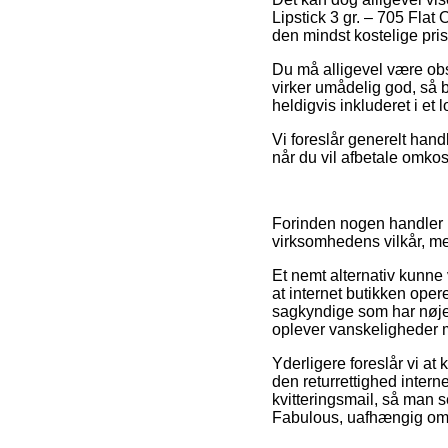
Lipstick 3 gr. – 705 Flat
den mindst kostelige pris
Du må alligevel være obs p
virker umådelig god, så 
heldigvis inkluderet i et
Vi foreslår generelt hand
når du vil afbetale omkos
Forinden nogen handler 
virksomhedens vilkår, me
Et nemt alternativ kunne 
at internet butikken ope
sagkyndige som har nøje 
oplever vanskeligheder 
Yderligere foreslår vi at
den returrettighed interne
kvitteringsmail, så man s
Fabulous, uafhængig om d