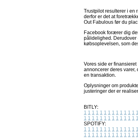
Trustpilot resulterer i e
derfor er det at foretræk
Out Fabulous før du place
Facebook forærer dig des
pålidelighed. Derudover e
købsoplevelsen, som desu
Vores side er finansieret
annoncerer deres varer, 
en transaktion.
Oplysninger om produkter
justeringer der er realis
BITLY:
1
1
1
1
1
1
1
1
1
1
1
1
1
1
1
1
1
1
1
1
1
1
1
1
1
1
SPOTIFY:
1
1
1
1
1
1
1
1
1
1
1
1
1
1
1
1
1
1
1
1
1
1
1
1
1
1