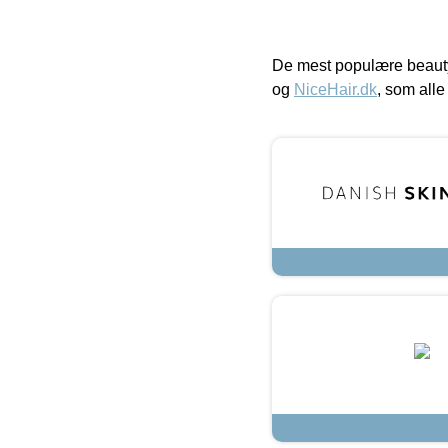
De mest populære beauty
og
NiceHair.dk
, som alle 