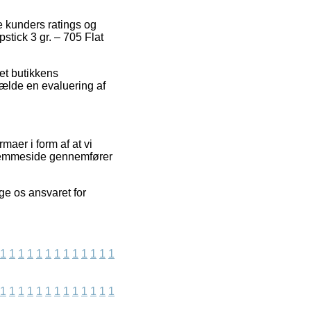
de kunders ratings og
stick 3 gr. – 705 Flat
et butikkens
fælde en evaluering af
maer i form af at vi
 hjemmeside gennemfører
ge os ansvaret for
1
1
1
1
1
1
1
1
1
1
1
1
1
1
1
1
1
1
1
1
1
1
1
1
1
1