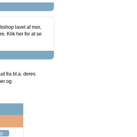
bshop lavet af mor,
. Klik her for at se
 fra bl.a. deres
mer og
op