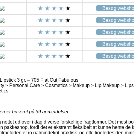
Besøg websh
Besøg websh
Besøg websh
Besøg websh
Besøg websh
pstick 3 gr. – 705 Flat Out Fabulous
ty > Personal Care > Cosmetics > Makeup > Lip Makeup > Lips
tics
jerner baseret på
39
anmeldelser
 nettet udlover i dag diverse forskellige fragtformer. Det mest po
n pakkeshop, fordi det er ekstremt fleksibelt at kunne hente de 
gtmetoden er jo ualmindeligt praktisk, og ofte ligeledes den mind