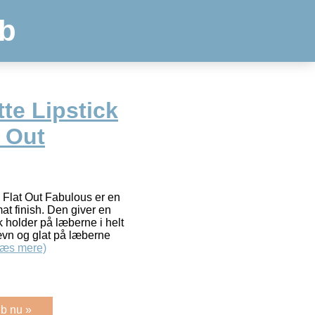
b
te Lipstick
t Out
 Flat Out Fabulous er en
t finish. Den giver en
k holder på læberne i helt
 jævn og glat på læberne
Læs mere)
b nu »