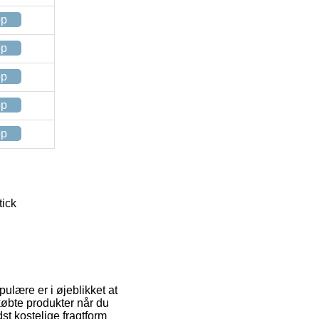
op
op
op
op
op
tick
pulære er i øjeblikket at
købte produkter når du
st kostelige fragtform