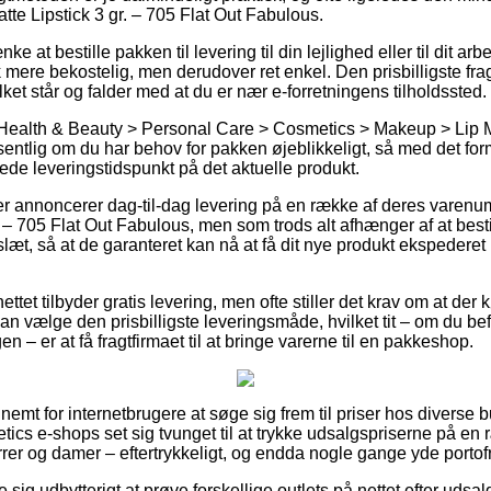
te Lipstick 3 gr. – 705 Flat Out Fabulous.
ke at bestille pakken til levering til din lejlighed eller til dit a
 mere bekostelig, men derudover ret enkel. Den prisbilligste frag
lket står og falder med at du er nær e-forretningens tilholdssted.
 Health & Beauty > Personal Care > Cosmetics > Makeup > Lip M
entlig om du har behov for pakken øjeblikkeligt, så med det formå
ede leveringstidspunkt på det aktuelle produkt.
ker annoncerer dag-til-dag levering på en række af deres vare
r. – 705 Flat Out Fabulous, men som trods alt afhænger af at bes
slæt, så at de garanteret kan nå at få dit nye produkt ekspedere
ttet tilbyder gratis levering, men ofte stiller det krav om at der
n vælge den prisbilligste leveringsmåde, hvilket tit – om du bef
 – er at få fragtfirmaet til at bringe varerne til en pakkeshop.
nemt for internetbrugere at søge sig frem til priser hos diverse bu
ics e-shops set sig tvunget til at trykke udsalgspriserne på en 
herrer og damer – eftertrykkeligt, og endda nogle gange yde portofr
e sig udbytterigt at prøve forskellige outlets på nettet efter ud