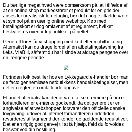
Du bør lige meget hvad være opmærksom på, at i tilfælde af
at en online shop markedsfører et produkt for en pris der
anses for urealistisk fordelagtig, bør det i nogle tilfælde være
et symbol på en uærlig online webshop. Køb med
betalingskort er dog omfavnet af et reglement, hvilket
beskytter os overfor fup butikker på nettet.
Generelt foreslår vi shopping med kort eller mobilbetaling.
Alternativt kan du drage fordel af en afbetalingsløsning fra
f.eks. ViaBill, såfremt du har i sinde at afdrage pengene over
en længere periode.
Forinden folk bestiller hos en Lykkegaard e-handler bør man
de facto gennemlæse netbutikkens handelsbetingelser, men
det er i reglen en omfattende opgave.
Et andet alternativ kan derfor være at se nærmere på om e-
forhandleren er e-mærke godkendt, da det generelt er en
angivelse af at webshoppen forsvarer den officielle danske
lovgivning, udover at internet forhandleren undertiden
revurderes af fagmænd der kender de gældende regulativer.
Det er en rigtig god genvej til at få hjælp, ifald du forvoldes
besvær ved din bestilling.