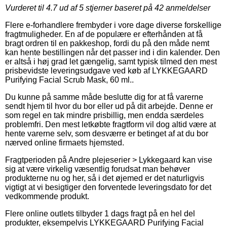
Vurderet til
4.7
ud af 5 stjerner baseret på
42
anmeldelser
Flere e-forhandlere frembyder i vore dage diverse forskellige
fragtmuligheder. En af de populære er efterhånden at få
bragt ordren til en pakkeshop, fordi du på den måde nemt
kan hente bestillingen når det passer ind i din kalender. Den
er altså i høj grad let gængelig, samt typisk tilmed den mest
prisbevidste leveringsudgave ved køb af LYKKEGAARD
Purifying Facial Scrub Mask, 60 ml..
Du kunne på samme måde beslutte dig for at få varerne
sendt hjem til hvor du bor eller ud på dit arbejde. Denne er
som regel en tak mindre prisbillig, men endda særdeles
problemfri. Den mest letkøbte fragtform vil dog altid være at
hente varerne selv, som desværre er betinget af at du bor
nærved online firmaets hjemsted.
Fragtperioden på Andre plejeserier > Lykkegaard kan vise
sig at være virkelig væsentlig forudsat man behøver
produkterne nu og her, så i det øjemed er det naturligvis
vigtigt at vi besigtiger den forventede leveringsdato for det
vedkommende produkt.
Flere online outlets tilbyder 1 dags fragt på en hel del
produkter, eksempelvis LYKKEGAARD Purifying Facial