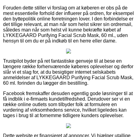
Foruden dette stiller vi forslag om at køberen er obs på de
mest essentielle forhold der influerer på ordren, for eksempel
den byttepolitik online forretningen lover. I den forbindelse er
det tillige relevant, at man når som helst sikrer sin ordremail,
således man når som helst vil kunne bekræfte købet af
LYKKEGAARD Purifying Facial Scrub Mask, 60 ml., uden
hensyn til om du er på indkøb til en herre eller dame.
Trustpilot byder på ret fantastiske genveje til at bese en
længere række forhenværende køberes oplevelser og derfor
slår vi et slag for, at du besigtiger internet selskabets
anmeldelser af LYKKEGAARD Purifying Facial Scrub Mask,
60 ml. forinden du lægger din bestilling.
Facebook fremskaffer desuden egentlig gode løsninger til at
få indblik i e-firmaets kundetilfredshed. Derudover ser vi en
række online outlets som tilbyder folk at formulere en
vurdering af virksomhedens service, hvilket ligeledes kan
tages i brug til at fornemme tidligere kunders oplevelser.
Dette website er finansieret af annoncer. Vi hjælper utallige