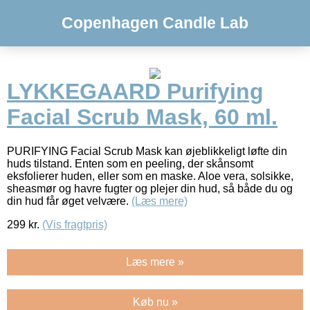
Copenhagen Candle Lab
LYKKEGAARD Purifying
Facial Scrub Mask, 60 ml.
PURIFYING Facial Scrub Mask kan øjeblikkeligt løfte din
huds tilstand. Enten som en peeling, der skånsomt
eksfolierer huden, eller som en maske. Aloe vera, solsikke,
sheasmør og havre fugter og plejer din hud, så både du og
din hud får øget velvære.
(Læs mere)
299
kr.
(Vis fragtpris)
Læs mere »
Køb nu »