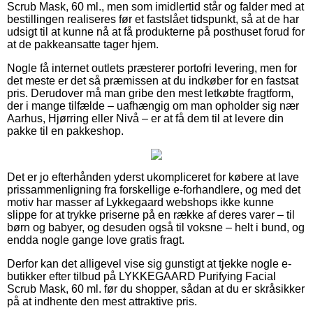
Scrub Mask, 60 ml., men som imidlertid står og falder med at
bestillingen realiseres før et fastslået tidspunkt, så at de har
udsigt til at kunne nå at få produkterne på posthuset forud for
at de pakkeansatte tager hjem.
Nogle få internet outlets præsterer portofri levering, men for
det meste er det så præmissen at du indkøber for en fastsat
pris. Derudover må man gribe den mest letkøbte fragtform,
der i mange tilfælde – uafhængig om man opholder sig nær
Aarhus, Hjørring eller Nivå – er at få dem til at levere din
pakke til en pakkeshop.
Det er jo efterhånden yderst ukompliceret for købere at lave
prissammenligning fra forskellige e-forhandlere, og med det
motiv har masser af Lykkegaard webshops ikke kunne
slippe for at trykke priserne på en række af deres varer – til
børn og babyer, og desuden også til voksne – helt i bund, og
endda nogle gange love gratis fragt.
Derfor kan det alligevel vise sig gunstigt at tjekke nogle e-
butikker efter tilbud på LYKKEGAARD Purifying Facial
Scrub Mask, 60 ml. før du shopper, sådan at du er skråsikker
på at indhente den mest attraktive pris.