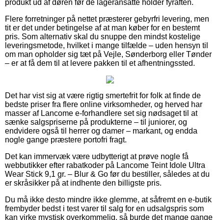
produkt ud af døren før de lageransatte holder fyraften.
Flere forretninger på nettet præsterer gebyrfri levering, men
tit er det under betingelse af at man køber for en bestemt
pris. Som alternativ skal du snuppe den mindst kostelige
leveringsmetode, hvilket i mange tilfælde – uden hensyn til
om man opholder sig tæt på Vejle, Sønderborg eller Tønder
– er at få dem til at levere pakken til et afhentningssted.
Det har vist sig at være rigtig smertefrit for folk at finde de
bedste priser fra flere online virksomheder, og herved har
masser af Lancome e-forhandlere set sig nødsaget til at
sænke salgspriserne på produkterne – til juniorer, og
endvidere også til herrer og damer – markant, og endda
nogle gange præstere portofri fragt.
Det kan immervæk være udbytterigt at prøve nogle få
webbutikker efter rabatkoder på Lancome Teint Idole Ultra
Wear Stick 9,1 gr. – Blur & Go før du bestiller, således at du
er skråsikker på at indhente den billigste pris.
Du må ikke desto mindre ikke glemme, at såfremt en e-butik
frembyder bedst i test varer til salg for en udsalgspris som
kan virke mystisk overkommelig, så burde det mange gange