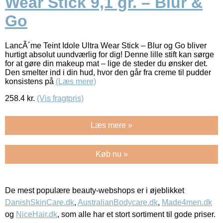
Wear Stick 9,1 gr. – Blur &
Go
LancÃ´me Teint Idole Ultra Wear Stick – Blur og Go bliver
hurtigt absolut uundværlig for dig! Denne lille stift kan sørge
for at gøre din makeup mat – lige de steder du ønsker det.
Den smelter ind i din hud, hvor den går fra creme til pudder
konsistens på
(Læs mere)
258.4
kr.
(Vis fragtpris)
Læs mere »
Køb nu »
De mest populære beauty-webshops er i øjeblikket
DanishSkinCare.dk
,
AustralianBodycare.dk
,
Made4men.dk
og
NiceHair.dk
, som alle har et stort sortiment til gode priser.