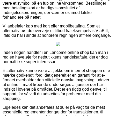
være et symbol på en fup online virksomhed. Bestillinger
med betalingskort er heldigvis omsluttet af
Indsigelsesordningen, der værner os imod falske
forhandlere på nettet.
Vi anbefaler køb med kort eller mobilbetaling. Som et
alternativ bør du overveje et tilbud fra eksempelvis ViaBill,
ifald du har i sinde at honorere regningen af flere omgange.
Inden nogen handler i en Lancome online shop kan man i
reglen have øje for netbutikkens handelsaftale, det er dog
normalt ikke super interessant.
Et alternativ kunne være at tjekke om internet shoppen er e-
mærke godkendt, fordi det generelt er en garanti for at e-
firmaet overholder den officielle danske lovgivning, udover
at online firmaet løbende undersøges af jurister der har
indsigt i lovene på området. Det er en rigtig god genvej til
support, for så vidt du udsættes for problemer med din
shopping.
Ligeledes kan det anbefales at du er på vagt for de mest
essentielle reglementer der gælder for transaktionen, til