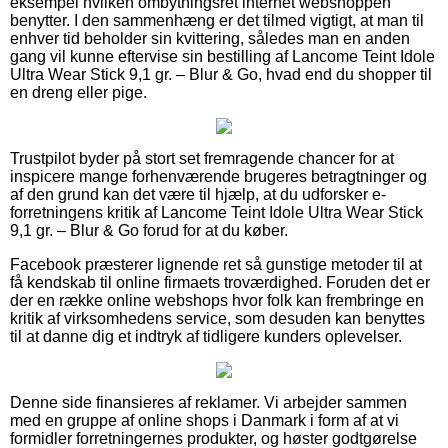
eksempel hvilken ombytningsret internet webshoppen
benytter. I den sammenhæng er det tilmed vigtigt, at man til
enhver tid beholder sin kvittering, således man en anden
gang vil kunne eftervise sin bestilling af Lancome Teint Idole
Ultra Wear Stick 9,1 gr. – Blur & Go, hvad end du shopper til
en dreng eller pige.
Trustpilot byder på stort set fremragende chancer for at
inspicere mange forhenværende brugeres betragtninger og
af den grund kan det være til hjælp, at du udforsker e-
forretningens kritik af Lancome Teint Idole Ultra Wear Stick
9,1 gr. – Blur & Go forud for at du køber.
Facebook præsterer lignende ret så gunstige metoder til at
få kendskab til online firmaets troværdighed. Foruden det er
der en række online webshops hvor folk kan frembringe en
kritik af virksomhedens service, som desuden kan benyttes
til at danne dig et indtryk af tidligere kunders oplevelser.
Denne side finansieres af reklamer. Vi arbejder sammen
med en gruppe af online shops i Danmark i form af at vi
formidler forretningernes produkter, og høster godtgørelse