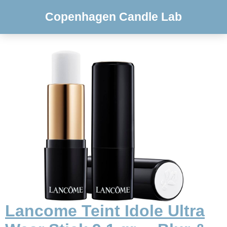
Copenhagen Candle Lab
Lancome Teint Idole Ultra