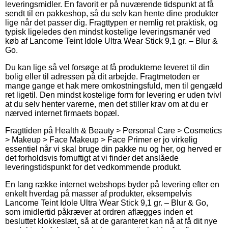
leveringsmidler. En favorit er på nuværende tidspunkt at få
sendt til en pakkeshop, så du selv kan hente dine produkter
lige når det passer dig. Fragttypen er nemlig ret praktisk, og
typisk ligeledes den mindst kostelige leveringsmanér ved
køb af Lancome Teint Idole Ultra Wear Stick 9,1 gr. – Blur &
Go.
Du kan lige så vel forsøge at få produkterne leveret til din
bolig eller til adressen på dit arbejde. Fragtmetoden er
mange gange et hak mere omkostningsfuld, men til gengæld
ret ligetil. Den mindst kostelige form for levering er uden tvivl
at du selv henter varerne, men det stiller krav om at du er
nærved internet firmaets bopæl.
Fragttiden på Health & Beauty > Personal Care > Cosmetics
> Makeup > Face Makeup > Face Primer er jo virkelig
essentiel når vi skal bruge din pakke nu og her, og herved er
det forholdsvis fornuftigt at vi finder det anslåede
leveringstidspunkt for det vedkommende produkt.
En lang række internet webshops byder på levering efter en
enkelt hverdag på masser af produkter, eksempelvis
Lancome Teint Idole Ultra Wear Stick 9,1 gr. – Blur & Go,
som imidlertid påkræver at ordren aflægges inden et
besluttet klokkeslæt, så at de garanteret kan nå at få dit nye