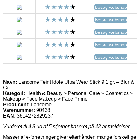
Besøg webshop
Besøg webshop
Besøg webshop
Besøg webshop
Besøg webshop
Navn:
Lancome Teint Idole Ultra Wear Stick 9,1 gr. – Blur &
Go
Kategori:
Health & Beauty > Personal Care > Cosmetics >
Makeup > Face Makeup > Face Primer
Producent:
Lancome
Varenummer:
90438
EAN:
3614272829237
Vurderet til
4.8
ud af 5 stjerner baseret på
42
anmeldelser
Masser af e-forretninger giver efterhånden mange forskellige