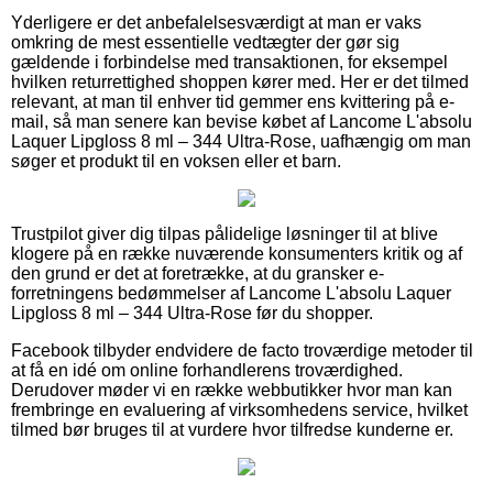
Yderligere er det anbefalelsesværdigt at man er vaks
omkring de mest essentielle vedtægter der gør sig
gældende i forbindelse med transaktionen, for eksempel
hvilken returrettighed shoppen kører med. Her er det tilmed
relevant, at man til enhver tid gemmer ens kvittering på e-
mail, så man senere kan bevise købet af Lancome L'absolu
Laquer Lipgloss 8 ml – 344 Ultra-Rose, uafhængig om man
søger et produkt til en voksen eller et barn.
Trustpilot giver dig tilpas pålidelige løsninger til at blive
klogere på en række nuværende konsumenters kritik og af
den grund er det at foretrække, at du gransker e-
forretningens bedømmelser af Lancome L'absolu Laquer
Lipgloss 8 ml – 344 Ultra-Rose før du shopper.
Facebook tilbyder endvidere de facto troværdige metoder til
at få en idé om online forhandlerens troværdighed.
Derudover møder vi en række webbutikker hvor man kan
frembringe en evaluering af virksomhedens service, hvilket
tilmed bør bruges til at vurdere hvor tilfredse kunderne er.