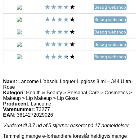
Besøg webshop
Besøg webshop
Besøg webshop
Besøg webshop
Besøg webshop
Navn:
Lancome L'absolu Laquer Lipgloss 8 ml – 344 Ultra-
Rose
Kategori:
Health & Beauty > Personal Care > Cosmetics >
Makeup > Lip Makeup > Lip Gloss
Producent:
Lancome
Varenummer:
73277
EAN:
3614272029026
Vurderet til
3.7
ud af 5 stjerner baseret på
17
anmeldelser
Temmelig mange e-forhandlere foreslår heldigvis mange