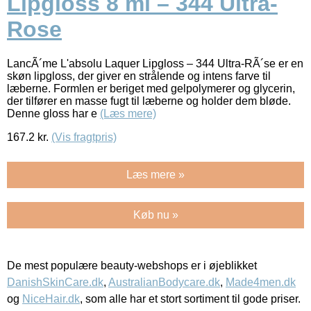
Lipgloss 8 ml – 344 Ultra-
Rose
LancÃ´me L'absolu Laquer Lipgloss – 344 Ultra-RÃ´se er en
skøn lipgloss, der giver en strålende og intens farve til
læberne. Formlen er beriget med gelpolymerer og glycerin,
der tilfører en masse fugt til læberne og holder dem bløde.
Denne gloss har e
(Læs mere)
167.2
kr.
(Vis fragtpris)
Læs mere »
Køb nu »
De mest populære beauty-webshops er i øjeblikket
DanishSkinCare.dk
,
AustralianBodycare.dk
,
Made4men.dk
og
NiceHair.dk
, som alle har et stort sortiment til gode priser.