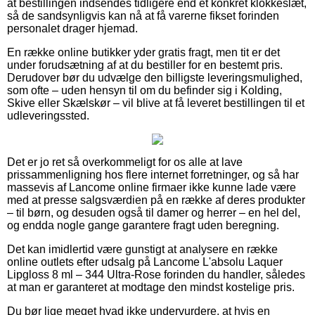
at bestillingen indsendes tidligere end et konkret klokkeslæt,
så de sandsynligvis kan nå at få varerne fikset forinden
personalet drager hjemad.
En række online butikker yder gratis fragt, men tit er det
under forudsætning af at du bestiller for en bestemt pris.
Derudover bør du udvælge den billigste leveringsmulighed,
som ofte – uden hensyn til om du befinder sig i Kolding,
Skive eller Skælskør – vil blive at få leveret bestillingen til et
udleveringssted.
Det er jo ret så overkommeligt for os alle at lave
prissammenligning hos flere internet forretninger, og så har
massevis af Lancome online firmaer ikke kunne lade være
med at presse salgsværdien på en række af deres produkter
– til børn, og desuden også til damer og herrer – en hel del,
og endda nogle gange garantere fragt uden beregning.
Det kan imidlertid være gunstigt at analysere en række
online outlets efter udsalg på Lancome L'absolu Laquer
Lipgloss 8 ml – 344 Ultra-Rose forinden du handler, således
at man er garanteret at modtage den mindst kostelige pris.
Du bør lige meget hvad ikke undervurdere, at hvis en