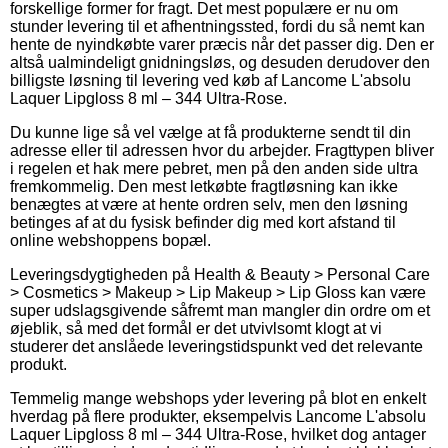
forskellige former for fragt. Det mest populære er nu om
stunder levering til et afhentningssted, fordi du så nemt kan
hente de nyindkøbte varer præcis når det passer dig. Den er
altså ualmindeligt gnidningsløs, og desuden derudover den
billigste løsning til levering ved køb af Lancome L'absolu
Laquer Lipgloss 8 ml – 344 Ultra-Rose.
Du kunne lige så vel vælge at få produkterne sendt til din
adresse eller til adressen hvor du arbejder. Fragttypen bliver
i regelen et hak mere pebret, men på den anden side ultra
fremkommelig. Den mest letkøbte fragtløsning kan ikke
benægtes at være at hente ordren selv, men den løsning
betinges af at du fysisk befinder dig med kort afstand til
online webshoppens bopæl.
Leveringsdygtigheden på Health & Beauty > Personal Care
> Cosmetics > Makeup > Lip Makeup > Lip Gloss kan være
super udslagsgivende såfremt man mangler din ordre om et
øjeblik, så med det formål er det utvivlsomt klogt at vi
studerer det anslåede leveringstidspunkt ved det relevante
produkt.
Temmelig mange webshops yder levering på blot en enkelt
hverdag på flere produkter, eksempelvis Lancome L'absolu
Laquer Lipgloss 8 ml – 344 Ultra-Rose, hvilket dog antager