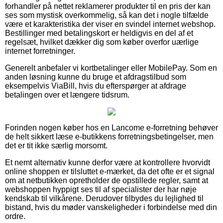
forhandler på nettet reklamerer produkter til en pris der kan
ses som mystisk overkommelig, så kan det i nogle tilfælde
være et karakteristika der viser en svindel internet webshop.
Bestillinger med betalingskort er heldigvis en del af et
regelsæt, hvilket dækker dig som køber overfor uærlige
internet forretninger.
Generelt anbefaler vi kortbetalinger eller MobilePay. Som en
anden løsning kunne du bruge et afdragstilbud som
eksempelvis ViaBill, hvis du efterspørger at afdrage
betalingen over et længere tidsrum.
Forinden nogen køber hos en Lancome e-forretning behøver
de helt sikkert læse e-butikkens forretningsbetingelser, men
det er tit ikke særlig morsomt.
Et nemt alternativ kunne derfor være at kontrollere hvorvidt
online shoppen er tilsluttet e-mærket, da det ofte er et signal
om at netbutikken opretholder de opstillede regler, samt at
webshoppen hyppigt ses til af specialister der har nøje
kendskab til vilkårene. Derudover tilbydes du lejlighed til
bistand, hvis du møder vanskeligheder i forbindelse med din
ordre.