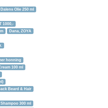
Dalens Olie 250 ml
 1000,-
cm
Dana, ZOYA
r.
er honning
Cream 100 ml
l)
pack Beard & Hair
y Shampoo 300 ml