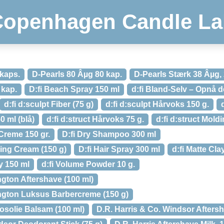
Copenhagen Candle La
 kaps.
D-Pearls 80 Âµg 80 kap.
D-Pearls Stærk 38 Âµg, 
 kap.
D:fi Beach Spray 150 ml
d:fi Bland-Selv – Opnå de
d:fi d:sculpt Fiber (75 g)
d:fi d:sculpt Hårvoks 150 g.
0 ml (blå)
d:fi d:struct Hårvoks 75 g.
d:fi d:struct Mold
 Creme 150 gr.
D:fi Dry Shampoo 300 ml
ling Cream (150 g)
D:fi Hair Spray 300 ml
d:fi Matte Cla
y 150 ml
d:fi Volume Powder 10 g.
ington Aftershave (100 ml)
ington Luksus Barbercreme (150 g)
osolie Balsam (100 ml)
D.R. Harris & Co. Windsor Aftersh