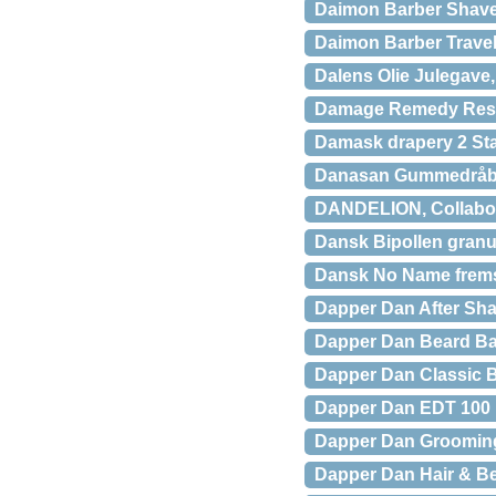
Daimon Barber Shave
Daimon Barber Trave
Dalens Olie Julegave,
Damage Remedy Restr
Damask drapery 2 St
Danasan Gummedråbe
DANDELION, Collabora
Dansk Bipollen granul
Dansk No Name fremst
Dapper Dan After Sh
Dapper Dan Beard Ba
Dapper Dan Classic B
Dapper Dan EDT 100 
Dapper Dan Grooming
Dapper Dan Hair & Be