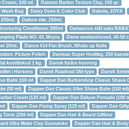
 Cream, 100 ml.
Daimon Barber Texture Clay, 100 gr.
l Wash Bag
Daisy Does It, Color Club
Dakota, ZOYA
 250ml.
Dalens olie, 250ml.
ucturing Conditioner 200ml
Damascus stål saks RABAT
amping Plade NO. 43, Moyra
Dame øvelseshoved, 45-50 
r 20ml.
Dance #14 Fan Brush, Whats up Nails
tion, Picture Polish
Danisan Super Hvidløg, 250 kapsle
at kosttilskud 1 kg.
Dansk forårs honning
illet i Horsens
Dansk Raadvad Old-type
Dansk Somm
ave Balm 100 ml
Dapper Dan Barbershop Classic Shave 
lm (50 ml)
Dapper Dan Classic After Shave Balm (100 ml)
arber Cream (125 ml)
Dapper Dan Deluxe Pomade (100 m
ml
Dapper Dan Fixing Spray (125 ml)
Dapper Dan Gift
 Tonic (250 ml)
Dapper Dan Hair & Beard Giftbox
ard Ultra Matte Clay Gaveæske
Dapper Dan Hair & Bod