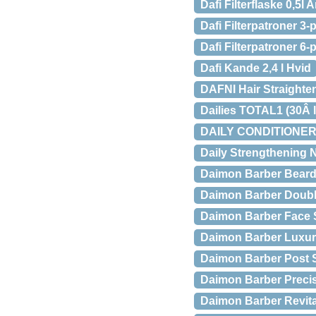
Dafi Filterflaske 0,5l 
Dafi Filterpatroner 3
Dafi Filterpatroner 6-
Dafi Kande 2,4 l Hvid
DAFNI Hair Straighte
Dailies TOTAL1 (30Â l
DAILY CONDITIONE
Daily Strengthening N
Daimon Barber Beard 
Daimon Barber Doubl
Daimon Barber Face S
Daimon Barber Luxur
Daimon Barber Post S
Daimon Barber Preci
Daimon Barber Revita