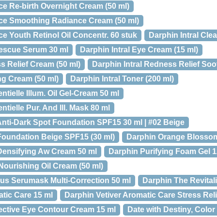
ce Re-birth Overnight Cream (50 ml)
ce Smoothing Radiance Cream (50 ml)
e Youth Retinol Oil Concentr. 60 stuk
Darphin Intral Clea
 Rescue Serum 30 ml
Darphin Intral Eye Cream (15 ml)
s Relief Cream (50 ml)
Darphin Intral Redness Relief Soo
ng Cream (50 ml)
Darphin Intral Toner (200 ml)
tielle Illum. Oil Gel-Cream 50 ml
tielle Pur. And Ill. Mask 80 ml
Anti-Dark Spot Foundation SPF15 30 ml | #02 Beige
Foundation Beige SPF15 (30 ml)
Darphin Orange Blossom
Densifying Aw Cream 50 ml
Darphin Purifying Foam Gel 1
ourishing Oil Cream (50 ml)
lus Serumask Multi-Correction 50 ml
Darphin The Revitali
tic Care 15 ml
Darphin Vetiver Aromatic Care Stress Rel
ective Eye Contour Cream 15 ml
Date with Destiny, Color