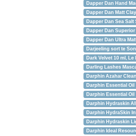
Dapper Dan Hand Ma
Dapper Dan Matt Clay
Dapper Dan Sea Salt 
Dapper Dan Superior
Dapper Dan Ultra Matt
Darjeeling sort te So
Dark Velvet 10 ml, Le
Darling Lashes Masca
Darphin Azahar Cleans
Darphin Essential Oil 
Darphin Essential Oil
Darphin Hydraskin Al
Darphin HydraSkin In
Darphin Hydraskin Li
Darphin Ideal Resour