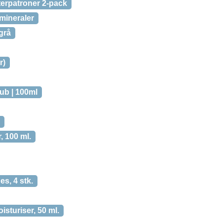
lterpatroner 2-pack
mineraler
grå
r)
ub | 100ml
, 100 ml.
s, 4 stk.
sturiser, 50 ml.