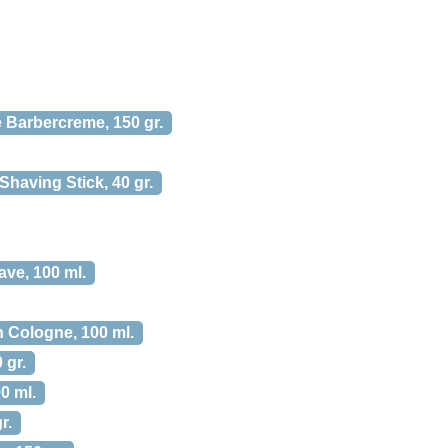
 Barbercreme, 150 gr.
having Stick, 40 gr.
ave, 100 ml.
h Cologne, 100 ml.
 gr.
0 ml.
r.