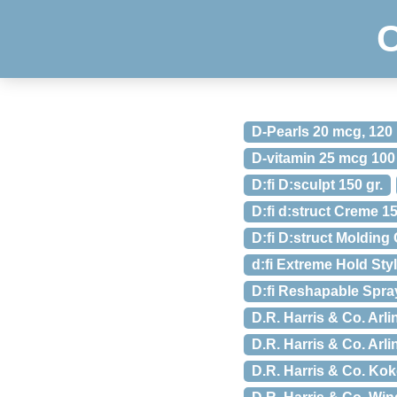
D-Pearls 20 mcg, 120
D-vitamin 25 mcg 100
D:fi D:sculpt 150 gr.
D:fi d:struct Creme 15
D:fi D:struct Molding
d:fi Extreme Hold Sty
D:fi Reshapable Spra
D.R. Harris & Co. Arl
D.R. Harris & Co. Arl
D.R. Harris & Co. Kok