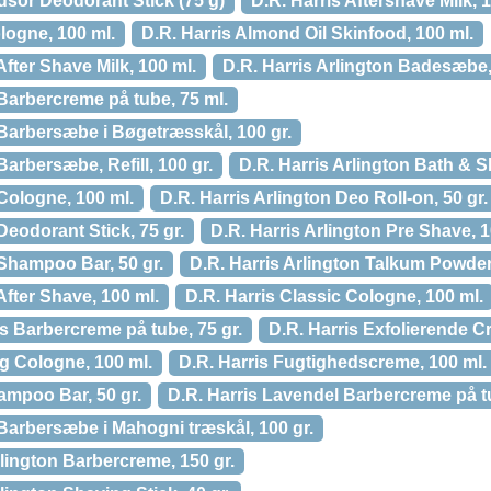
dsor Deodorant Stick (75 g)
D.R. Harris Aftershave Milk, 
logne, 100 ml.
D.R. Harris Almond Oil Skinfood, 100 ml.
After Shave Milk, 100 ml.
D.R. Harris Arlington Badesæbe,
 Barbercreme på tube, 75 ml.
 Barbersæbe i Bøgetræsskål, 100 gr.
Barbersæbe, Refill, 100 gr.
D.R. Harris Arlington Bath & S
 Cologne, 100 ml.
D.R. Harris Arlington Deo Roll-on, 50 gr.
Deodorant Stick, 75 gr.
D.R. Harris Arlington Pre Shave, 1
 Shampoo Bar, 50 gr.
D.R. Harris Arlington Talkum Powder,
fter Shave, 100 ml.
D.R. Harris Classic Cologne, 100 ml.
s Barbercreme på tube, 75 gr.
D.R. Harris Exfolierende C
g Cologne, 100 ml.
D.R. Harris Fugtighedscreme, 100 ml.
ampoo Bar, 50 gr.
D.R. Harris Lavendel Barbercreme på tu
Barbersæbe i Mahogni træskål, 100 gr.
lington Barbercreme, 150 gr.