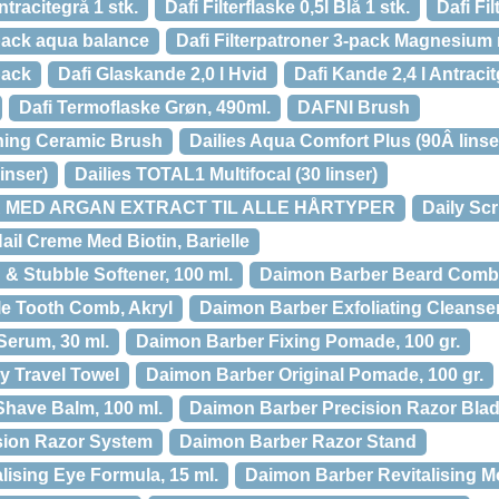
Antracitegrå 1 stk.
Dafi Filterflaske 0,5l Blå 1 stk.
Dafi Fi
-pack aqua balance
Dafi Filterpatroner 3-pack Magnesium 
pack
Dafi Glaskande 2,0 l Hvid
Dafi Kande 2,4 l Antracit
Dafi Termoflaske Grøn, 490ml.
DAFNI Brush
ning Ceramic Brush
Dailies Aqua Comfort Plus (90Â linse
inser)
Dailies TOTAL1 Multifocal (30 linser)
R MED ARGAN EXTRACT TIL ALLE HÅRTYPER
Daily Scr
ail Creme Med Biotin, Barielle
& Stubble Softener, 100 ml.
Daimon Barber Beard Comb
e Tooth Comb, Akryl
Daimon Barber Exfoliating Cleanser
erum, 30 ml.
Daimon Barber Fixing Pomade, 100 gr.
y Travel Towel
Daimon Barber Original Pomade, 100 gr.
have Balm, 100 ml.
Daimon Barber Precision Razor Blade
sion Razor System
Daimon Barber Razor Stand
lising Eye Formula, 15 ml.
Daimon Barber Revitalising Moi