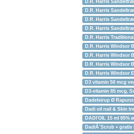
D.R. Harris Sandeltræ
D.R. Harris Sandeltræ
D.R. Harris Sandeltræ
D.R. Harris Sandeltræ
D.R. Harris Traditiona
D.R. Harris Windsor 
D.R. Harris Windsor B
D.R. Harris Windsor B
D.R. Harris Windsor Ea
D3 vitamin 50 mcg veg
D3-vitamin 85 mcg, Su
Dadelsirup Ø Rapunze
Dadi oil nail & Skin t
DADI’OIL 15 ml 95% ø
DadiÂ´Scrub + gratis 