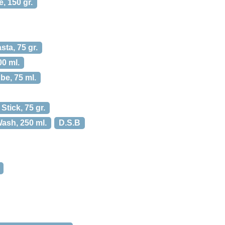
, 150 gr.
ta, 75 gr.
00 ml.
be, 75 ml.
tick, 75 gr.
ash, 250 ml.
D.S.B