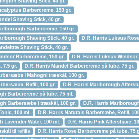
lington Shaving Stick, 40 gr.
ucalyptus Barbercreme, 150 gr.
ndel Shaving Stick, 40 gr.
arlborough Barbercreme, 150 gr.
rlborough Shaving Stick, 40 gr.
D.R. Harris Luksus Rose
ndeltræ Shaving Stick, 40 gr.
indsor Barbercreme, 150 gr.
D.R. Harris Luksus Windsor S
 7.5 gr.
D.R. Harris Mandel Barbercreme på tube, 75 gr.
rbersæbe i Mahogni træskål, 100 gr.
rbersæbe, Refill, 100 gr.
D.R. Harris Marlborough Aftersh
ugh Barbercreme på tube, 75 ml.
gh Barbersæbe i træskål, 100 gr.
D.R. Harris Marlboroug
Tonic, 100 ml.
D.R. Harris Naturals Barbersæbe, Refill, 100
sh Lavender Water, 100 ml.
D.R. Harris Pink Aftershave, 10
ål til refills
D.R. Harris Rose Barbercreme på tube, 75 g