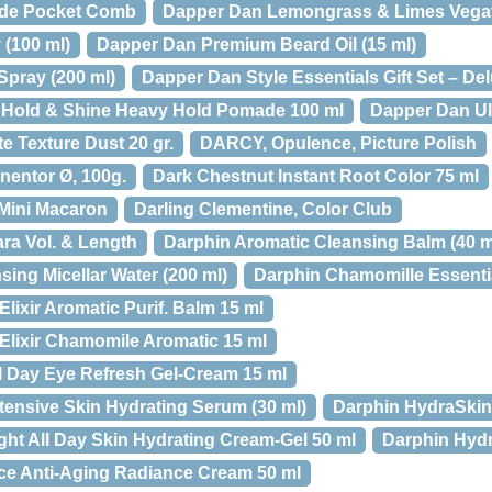
de Pocket Comb
Dapper Dan Lemongrass & Limes Vegat
 (100 ml)
Dapper Dan Premium Beard Oil (15 ml)
Spray (200 ml)
Dapper Dan Style Essentials Gift Set – D
 Hold & Shine Heavy Hold Pomade 100 ml
Dapper Dan Ult
e Texture Dust 20 gr.
DARCY, Opulence, Picture Polish
nnentor Ø, 100g.
Dark Chestnut Instant Root Color 75 ml
 Mini Macaron
Darling Clementine, Color Club
ra Vol. & Length
Darphin Aromatic Cleansing Balm (40 m
ing Micellar Water (200 ml)
Darphin Chamomille Essential
Elixir Aromatic Purif. Balm 15 ml
 Elixir Chamomile Aromatic 15 ml
l Day Eye Refresh Gel-Cream 15 ml
tensive Skin Hydrating Serum (30 ml)
Darphin HydraSkin 
ght All Day Skin Hydrating Cream-Gel 50 ml
Darphin Hydr
ce Anti-Aging Radiance Cream 50 ml