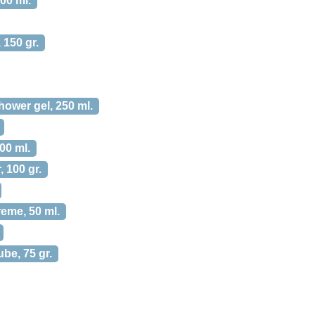
100 ml.
 150 gr.
hower gel, 250 ml.
00 ml.
 100 gr.
reme, 50 ml.
be, 75 gr.