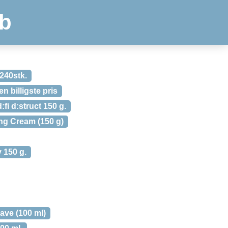
b
240stk.
n billigste pris
d:fi d:struct 150 g.
ing Cream (150 g)
y 150 g.
ave (100 ml)