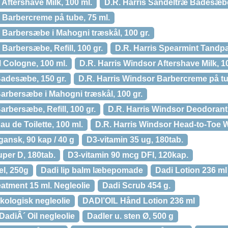
 Aftershave Milk, 100 ml.
D.R. Harris Sandeltræ Badesæbe
 Barbercreme på tube, 75 ml.
 Barbersæbe i Mahogni træskål, 100 gr.
 Barbersæbe, Refill, 100 gr.
D.R. Harris Spearmint Tandpas
l Cologne, 100 ml.
D.R. Harris Windsor Aftershave Milk, 1
Badesæbe, 150 gr.
D.R. Harris Windsor Barbercreme på tu
arbersæbe i Mahogni træskål, 100 gr.
arbersæbe, Refill, 100 gr.
D.R. Harris Windsor Deodorant S
u de Toilette, 100 ml.
D.R. Harris Windsor Head-to-Toe W
ansk, 90 kap / 40 g
D3-vitamin 35 ug, 180tab.
per D, 180tab.
D3-vitamin 90 mcg DFI, 120kap.
l, 250g
Dadi lip balm læbepomade
Dadi Lotion 236 ml
reatment 15 ml. Negleolie
Dadi Scrub 454 g.
kologisk negleolie
DADI’OIL Hånd Lotion 236 ml
DadiÂ´ Oil negleolie
Dadler u. sten Ø, 500 g