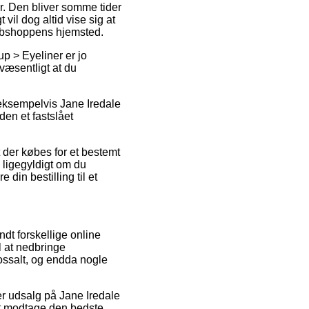
er. Den bliver somme tider
vil dog altid vise sig at
webshoppens hjemsted.
 > Eyeliner er jo
 væsentligt at du
 eksempelvis Jane Iredale
den et fastslået
 der købes for et bestemt
 ligegyldigt om du
 din bestilling til et
ndt forskellige online
l at nedbringe
lossalt, og endda nogle
ter udsalg på Jane Iredale
at modtage den bedste