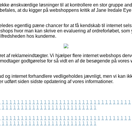
ække ønskværdige løsninger til at kontrollere en stor gruppe and
befales, at du kigger på webshoppens kritik af Jane Iredale Eye
eledes egentlig pæne chancer for at få kendskab til internet sel
ops hvor man kan skrive en evaluering af ordreforløbet, som 
il tilfredsheden hos kunderne.
ret af reklameindtægter. Vi hjælper flere internet webshops derv
g modtager godtgørelse for så vidt en af de besøgende på vores 
ud og internet forhandlere vedligeholdes jævnligt, men vi kan ik
er udført siden sidste opdatering af vores informationer.
1
1
1
1
1
1
1
1
1
1
1
1
1
1
1
1
1
1
1
1
1
1
1
1
1
1
1
1
1
1
1
1
1
1
1
1
1
1
1
1
1
1
1
1
1
1
1
1
1
1
1
1
1
1
1
1
1
1
1
1
1
1
1
1
1
1
1
1
1
1
1
1
1
1
1
1
1
1
1
1
1
1
1
1
1
1
1
1
1
1
1
1
1
1
1
1
1
1
1
1
1
1
1
1
1
1
1
1
1
1
1
1
1
1
1
1
1
1
1
1
1
1