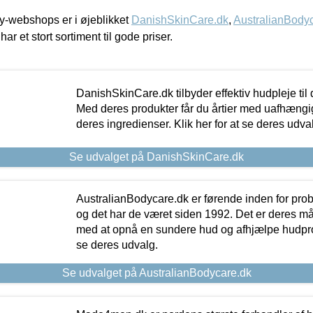
-webshops er i øjeblikket
DanishSkinCare.dk
,
AustralianBody
har et stort sortiment til gode priser.
DanishSkinCare.dk tilbyder effektiv hudpleje til
Med deres produkter får du årtier med uafhængi
deres ingredienser. Klik her for at se deres udva
Se udvalget på DanishSkinCare.dk
AustralianBodycare.dk er førende inden for pr
og det har de været siden 1992. Det er deres m
med at opnå en sundere hud og afhjælpe hudprob
se deres udvalg.
Se udvalget på AustralianBodycare.dk