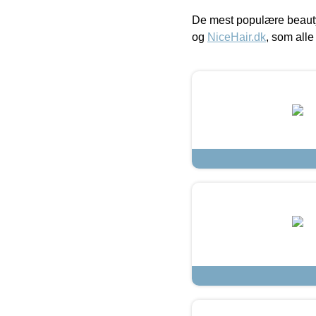
De mest populære beauty
og
NiceHair.dk
, som alle 