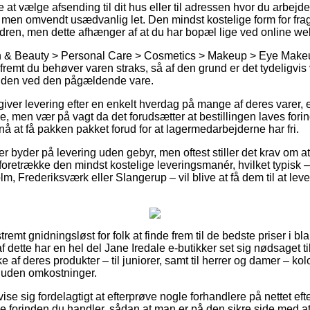
at vælge afsending til dit hus eller til adressen hvor du arbejd
men omvendt usædvanlig let. Den mindst kostelige form for fragt 
rdren, men dette afhænger af at du har bopæl lige ved online 
h & Beauty > Personal Care > Cosmetics > Makeup > Eye Makeup
fremt du behøver varen straks, så af den grund er det tydeligvis
stiden ved den pågældende vare.
 giver levering efter en enkelt hverdag på mange af deres varer,
e, men vær på vagt da det forudsætter at bestillingen laves forin
nå at få pakken pakket forud for at lagermedarbejderne har fri.
 byder på levering uden gebyr, men oftest stiller det krav om at
foretrække den mindst kostelige leveringsmanér, hvilket typisk –
 Frederiksværk eller Slangerup – vil blive at få dem til at levere
remt gnidningsløst for folk at finde frem til de bedste priser i bla
dette har en hel del Jane Iredale e-butikker set sig nødsaget ti
af deres produkter – til juniorer, samt til herrer og damer – ko
 uden omkostninger.
vise sig fordelagtigt at efterprøve nogle forhandlere på nettet ef
pe forinden du handler, sådan at man er på den sikre side med 