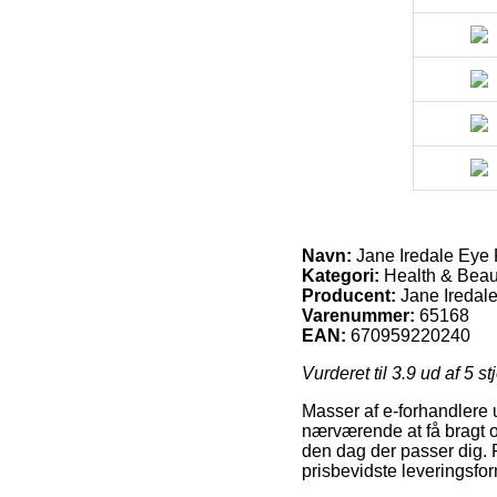
Navn:
Jane Iredale Eye P
Kategori:
Health & Beau
Producent:
Jane Iredal
Varenummer:
65168
EAN:
670959220240
Vurderet til
3.9
ud af 5 st
Masser af e-forhandlere 
nærværende at få bragt or
den dag der passer dig.
prisbevidste leveringsfor