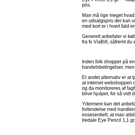
pris.
Man må lige meget hvad v
en udsalgspris der kan vi
med kort er i hvert fald 
Generelt anbefaler vi kø
fra fx ViaBill, såfremt d
Inden folk shopper på en 
handelsbetingelser, men d
Et andet alternativ er at 
at internet webshoppen o
og da monitoreres af fag
blive hjulpet, for så vidt 
Ydermere kan det anbefa
forbindelse med handlen, 
essesentielt, at man alti
Iredale Eye Pencil 1,1 gr