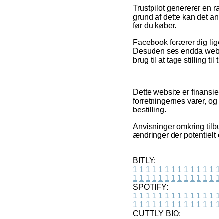
Trustpilot genererer en r
grund af dette kan det an
før du køber.
Facebook forærer dig lig
Desuden ses endda websh
brug til at tage stilling t
Dette website er finansie
forretningernes varer, o
bestilling.
Anvisninger omkring tilb
ændringer der potentielt 
BITLY:
1
1
1
1
1
1
1
1
1
1
1
1
1
1
1
1
1
1
1
1
1
1
1
1
1
1
SPOTIFY:
1
1
1
1
1
1
1
1
1
1
1
1
1
1
1
1
1
1
1
1
1
1
1
1
1
1
CUTTLY BIO: