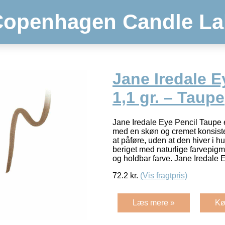
Copenhagen Candle La
Jane Iredale E
1,1 gr. – Taupe
Jane Iredale Eye Pencil Taupe 
med en skøn og cremet konsist
at påføre, uden at den hiver i 
beriget med naturlige farvepig
og holdbar farve. Jane Iredale
72.2
kr.
(Vis fragtpris)
Læs mere »
Kø