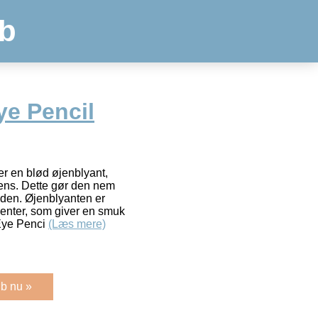
b
ye Pencil
er en blød øjenblyant,
ens. Dette gør den nem
huden. Øjenblyanten er
menter, som giver en smuk
 Eye Penci
(Læs mere)
b nu »