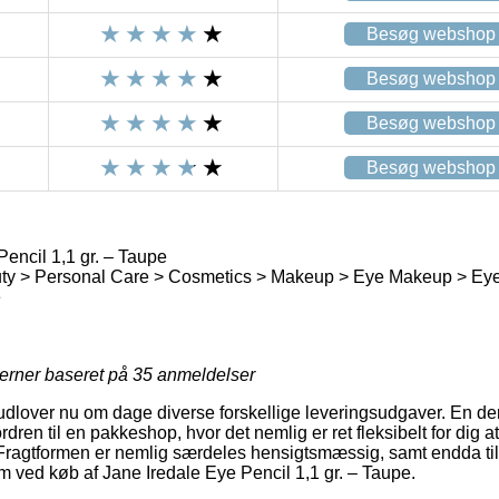
Besøg webshop
Besøg webshop
Besøg webshop
Besøg webshop
encil 1,1 gr. – Taupe
ty > Personal Care > Cosmetics > Makeup > Eye Makeup > Eye
e
jerner baseret på
35
anmeldelser
udlover nu om dage diverse forskellige leveringsudgaver. En der
dren til en pakkeshop, hvor det nemlig er ret fleksibelt for dig 
 Fragtformen er nemlig særdeles hensigtsmæssig, samt endda t
m ved køb af Jane Iredale Eye Pencil 1,1 gr. – Taupe.