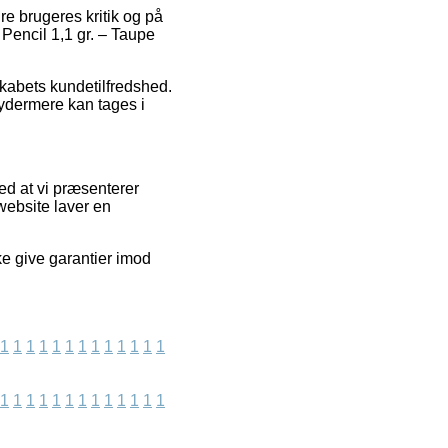
re brugeres kritik og på
 Pencil 1,1 gr. – Taupe
skabets kundetilfredshed.
ydermere kan tages i
ed at vi præsenterer
website laver en
ke give garantier imod
1
1
1
1
1
1
1
1
1
1
1
1
1
1
1
1
1
1
1
1
1
1
1
1
1
1