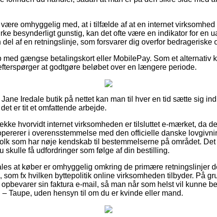
ære omhyggelig med, at i tilfælde af at en internet virksomhed 
rke besynderligt gunstig, kan det ofte være en indikator for en u
en del af en retningslinje, som forsvarer dig overfor bedrageriske
b med gængse betalingskort eller MobilePay. Som et alternativ 
u efterspørger at godtgøre beløbet over en længere periode.
Jane Iredale butik på nettet kan man til hver en tid sætte sig in
et er tit et omfattende arbejde.
tjekke hvorvidt internet virksomheden er tilsluttet e-mærket, da d
pererer i overensstemmelse med den officielle danske lovgivnin
folk som har nøje kendskab til bestemmelserne på området. Det g
du skulle få udfordringer som følge af din bestilling.
les at køber er omhyggelig omkring de primære retningslinjer 
som fx hvilken byttepolitik online virksomheden tilbyder. På gru
d opbevarer sin faktura e-mail, så man når som helst vil kunne b
. – Taupe, uden hensyn til om du er kvinde eller mand.