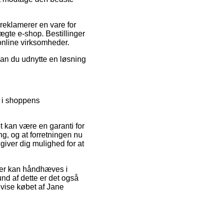
reklamerer en vare for
ægte e-shop. Bestillinger
 online virksomheder.
kan du udnytte en løsning
d i shoppens
et kan være en garanti for
g, og at forretningen nu
iver dig mulighed for at
der kan håndhæves i
nd af dette er det også
evise købet af Jane