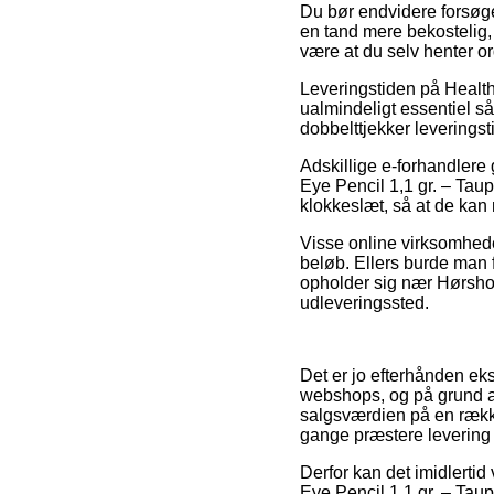
Du bør endvidere forsøge 
en tand mere bekostelig, 
være at du selv henter o
Leveringstiden på Healt
ualmindeligt essentiel så
dobbelttjekker levering
Adskillige e-forhandlere
Eye Pencil 1,1 gr. – Taup
klokkeslæt, så at de kan 
Visse online virksomheder
beløb. Ellers burde man 
opholder sig nær Hørsholm,
udleveringssted.
Det er jo efterhånden ekst
webshops, og på grund af 
salgsværdien på en række 
gange præstere levering
Derfor kan det imidlertid 
Eye Pencil 1,1 gr. – Tau