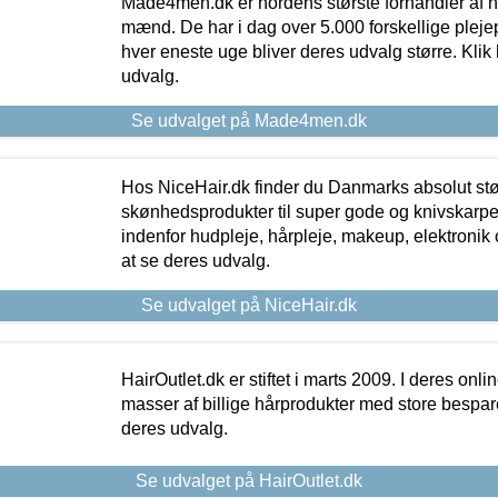
Made4men.dk er nordens største forhandler af hu
mænd. De har i dag over 5.000 forskellige pleje
hver eneste uge bliver deres udvalg større. Klik 
udvalg.
Se udvalget på Made4men.dk
Hos NiceHair.dk finder du Danmarks absolut stø
skønhedsprodukter til super gode og knivskarpe 
indenfor hudpleje, hårpleje, makeup, elektronik 
at se deres udvalg.
Se udvalget på NiceHair.dk
HairOutlet.dk er stiftet i marts 2009. I deres onl
masser af billige hårprodukter med store besparel
deres udvalg.
Se udvalget på HairOutlet.dk