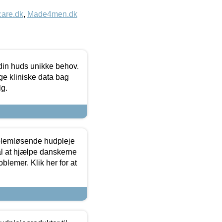
care.dk
,
Made4men.dk
 din huds unikke behov.
ge kliniske data bag
lg.
oblemløsende hudpleje
ål at hjælpe danskerne
lemer. Klik her for at